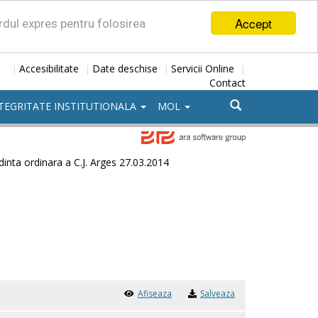
Accept
ordul expres pentru folosirea
Accesibilitate
Date deschise
Servicii Online
|
|
|
|
Contact
TEGRITATE INSTITUTIONALA
MOL
dinta ordinara a C.J. Arges 27.03.2014
Afiseaza
Salveaza