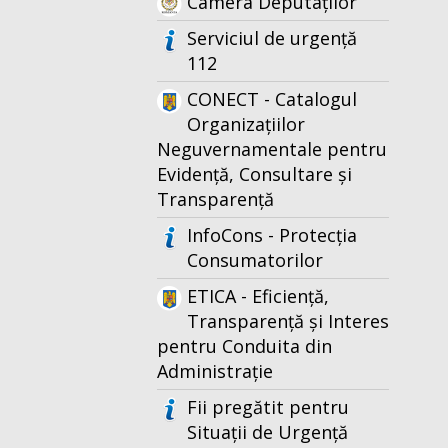
Camera Deputaților
Serviciul de urgență
112
CONECT - Catalogul
Organizațiilor
Neguvernamentale pentru
Evidență, Consultare și
Transparență
InfoCons - Protecția
Consumatorilor
ETICA - Eficiență,
Transparență și Interes
pentru Conduita din
Administrație
Fii pregătit pentru
Situații de Urgență