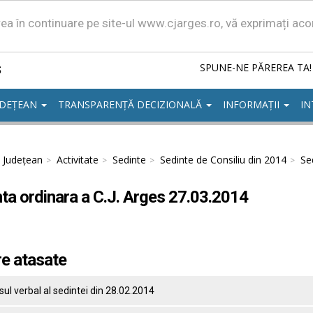
area în continuare pe site-ul www.cjarges.ro, vă exprimați ac
ș
SPUNE-NE PĂREREA TA!
UDEȚEAN
TRANSPARENȚĂ DECIZIONALĂ
INFORMAȚII
IN
l Județean
Activitate
Sedinte
Sedinte de Consiliu din 2014
Se
ta ordinara a C.J. Arges 27.03.2014
re atasate
ul verbal al sedintei din 28.02.2014