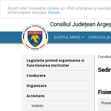
Acest site folosește cookie-uri. Prin utilizarea și navig
informațiilor stocate.
Detalii
Consiliul Județean Arge
JUDEȚUL ARGEȘ
CONSILIUL J
Consiliu
Legislatie privind organizarea si
functionarea institutiei
Sedin
Conducere
Organizare
Fisie
Activitate
Proces
Sedinte