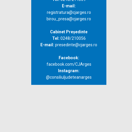
E-mail:
registratura@cjarges.ro
birou_presa@cjarges.ro
Cabinet Președinte
Tel:
0248/210056
E-mail:
presedinte@cjarges.ro
Facebook:
facebook.com/CJArges
Instagram:
@consiliuljudeteanarges