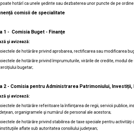
poate hotărî ca unele şedinte sau dezbaterea unor puncte de pe ordinea 
ență comisii de specialitate
a 1 - Comisia Buget - Finanţe
ză şi avizează:
oiectele de hotărâre privind aprobarea, rectificarea sau modificarea buge
oiectele de hotărâre privind împrumuturile, virările de credite, modul de 
erciţiului bugetar;
 2 - Comisia pentru Administrarea Patrimoniului, Investiții, 
ză şi avizează:
oiectele de hotărâre referitoare la înfiinţarea de regii, servicii publice, in
deţean, organigramele şi numărul de personal ale acestora;
oiectele de hotărâre privind stabilirea de taxe speciale pentru activităţi
 instituţiile aflate sub autoritatea consiliului judeţean;