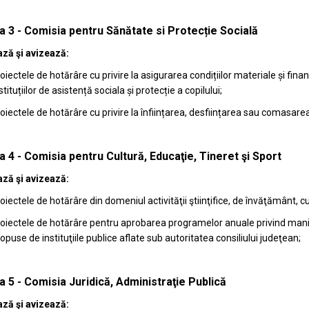
a 3 - Comisia pentru Sănătate si Protecție Socială
ză şi avizează:
oiectele de hotărâre cu privire la asigurarea condițiilor materiale și fin
stituțiilor de asistență sociala și protecție a copilului;
oiectele de hotărâre cu privire la înființarea, desființarea sau comasarea 
 4 - Comisia pentru Cultură, Educaţie, Tineret şi Sport
ză şi avizează:
oiectele de hotărâre din domeniul activităţii ştiinţifice, de învăţământ, cult
oiectele de hotărâre pentru aprobarea programelor anuale privind manifes
opuse de instituţiile publice aflate sub autoritatea consiliului judeţean;
 5 - Comisia Juridică, Administraţie Publică
ză şi avizează: