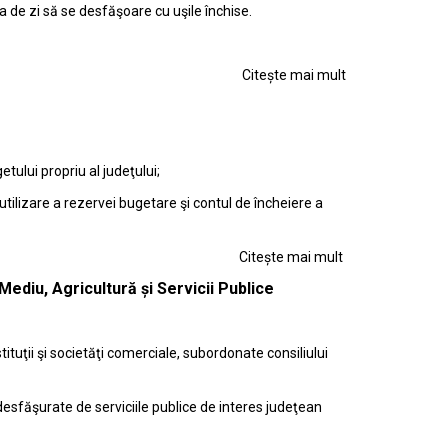
de zi să se desfăşoare cu uşile închise.
Citește mai mult
tului propriu al judeţului;
utilizare a rezervei bugetare şi contul de încheiere a
Citește mai mult
Mediu, Agricultură și Servicii Publice
stituţii şi societăţi comerciale, subordonate consiliului
 desfăşurate de serviciile publice de interes judeţean