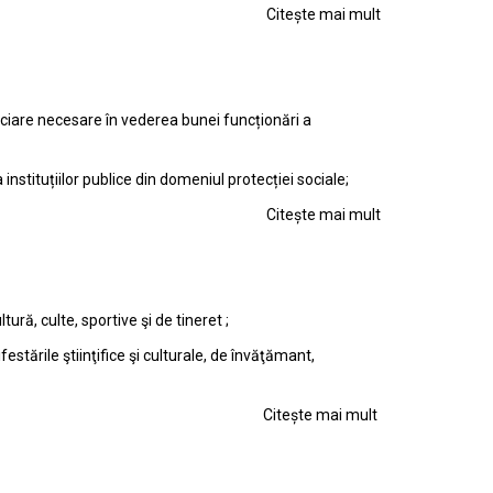
Citește mai mult
anciare necesare în vederea bunei funcționări a
instituțiilor publice din domeniul protecției sociale;
Citește mai mult
ură, culte, sportive şi de tineret ;
tările ştiinţifice şi culturale, de învăţămant,
Citește mai mult