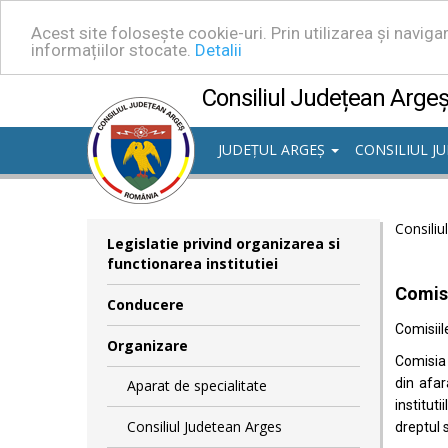
Acest site folosește cookie-uri. Prin utilizarea și navig
informațiilor stocate.
Detalii
Consiliul Județean Arge
JUDEȚUL ARGEȘ
CONSILIUL J
Consiliu
Legislatie privind organizarea si
functionarea institutiei
Comisi
Conducere
Comisiil
Organizare
Comisia 
din afar
Aparat de specialitate
institut
Consiliul Judetean Arges
dreptul s