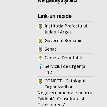
Ne găsești și aici
Link-uri rapide
Instituția Prefectului –
Județul Argeș
Guvernul Romaniei
Senat
Camera Deputaților
Serviciul de urgență
112
CONECT - Catalogul
Organizațiilor
Neguvernamentale pentru
Evidență, Consultare și
Transparență