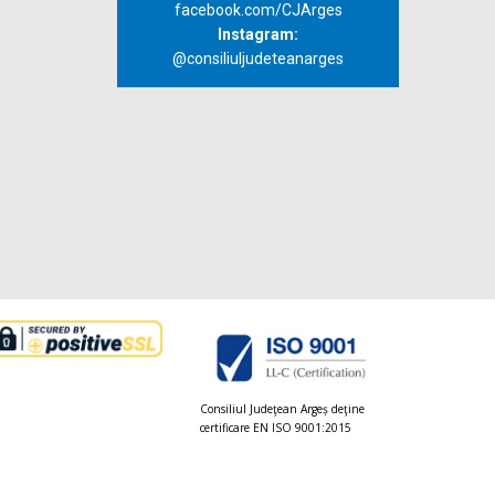
facebook.com/CJArges
Instagram:
@consiliuljudeteanarges
Consiliul Judeţean Argeș deţine
certificare EN ISO 9001:2015