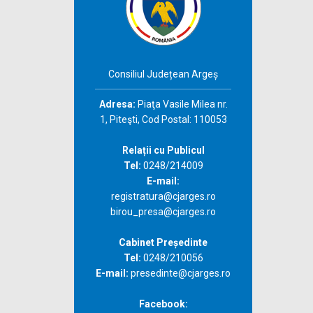
Consiliul Județean Argeș
Adresa:
Piaţa Vasile Milea nr.
1, Piteşti, Cod Postal: 110053
Relații cu Publicul
Tel:
0248/214009
E-mail:
registratura@cjarges.ro
birou_presa@cjarges.ro
Cabinet Președinte
Tel:
0248/210056
E-mail:
presedinte@cjarges.ro
Facebook: