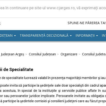
area în continuare pe site-ul www.cjarges.ro, vă exprimați ac
ș
SPUNE-NE PĂREREA TA!
UDEȚEAN
TRANSPARENȚĂ DECIZIONALĂ
INFORMAȚII
IN
l Județean Argeș
Consiliul Județean
Organizare
Consiliul Judet
i de Specialitate
e de specialitate lucrează valabil în prezenţa majorităţii membrilor şi iau 
poate invita să participe la şedinţele sale doar specialişti din cadrul ap
a acestuia, în special de la instituţiile şi serviciile publice aflate în
iilor sau persoanelor juridice implicate. Persoanele invitate au obligaţia 
ă participe la şedintele comisiei şi consilierii judeţeni care au făcut prop