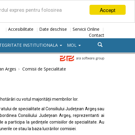
Accept
ordul expres pentru folosirea
Accesibilitate
Date deschise
Servicii Online
|
|
|
|
Contact
TEGRITATE INSTITUTIONALA
MOL
ean Arges
Comisii de Specialitate
hotărâri cu votul majorităţii membrilor lor.
aratului de specialitate al Consiliului Judeţean Argeş sau
 subordinea Consiliului Judeţean Argeş, reprezentanti ai
de a participa la şedinţele comisiilor de specialitate. Au
unerile ce stau la baza lucrărilor comisiei.