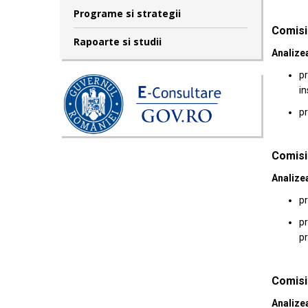
Programe si strategii
Comisi
Rapoarte si studii
Analizea
pr
in
pr
Comisia
Analizea
pr
pr
pr
Comisia
Analizea