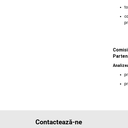
to
co
pr
Comisi
Parten
Analizea
pr
pr