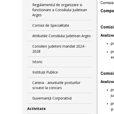
Comisia 
Regulamentul de organizare si
functionare a Consiliului Judetean
Compon
Arges
Comisii de Specialitate
Comisi
Atributiile Consiliului Judetean Arges
Analizea
pr
Consilieri judeteni mandat 2024 -
2028
pr
ex
Istoric
Instituții Publice
Comisia
Analizea
Cariera - anunturile posturilor
scoase la concurs
pr
ju
Guvernanță Corporativă
pr
Activitate
şi