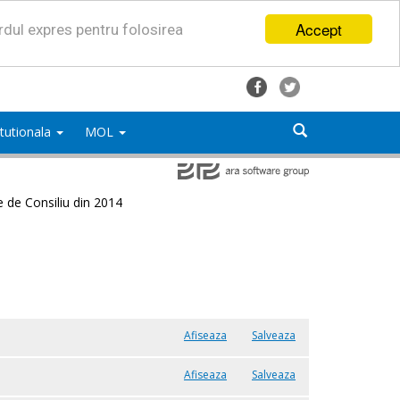
Accept
ordul expres pentru folosirea
titutionala
MOL
e de Consiliu din 2014
Afiseaza
Salveaza
Afiseaza
Salveaza