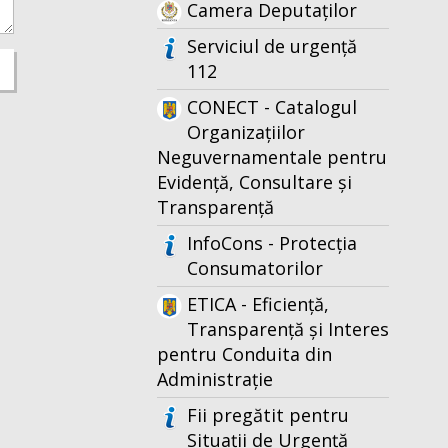
Camera Deputaților
Serviciul de urgență
112
CONECT - Catalogul
Organizațiilor
Neguvernamentale pentru
Evidență, Consultare și
Transparență
InfoCons - Protecția
Consumatorilor
ETICA - Eficiență,
Transparență și Interes
pentru Conduita din
Administrație
Fii pregătit pentru
Situații de Urgență