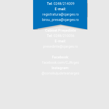
Tel:
0248/214009
E-mail:
registratura@cjarges.ro
birou_presa@cjarges.ro
Cabinet Președinte
Tel:
0248/210056
E-mail:
presedinte@cjarges.ro
Facebook:
facebook.com/CJArges
Instagram:
@consiliuljudeteanarges