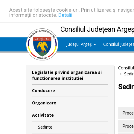
Acest site folosește cookie-uri. Prin utilizarea și navig
informațiilor stocate.
Detalii
Consiliul Județean Arge
Județul Argeș
Consiliul Județ
Consiliu
Legislatie privind organizarea si
Sedin
functionarea institutiei
Sedin
Conducere
Organizare
Proces
Activitate
Proces
Sedinte