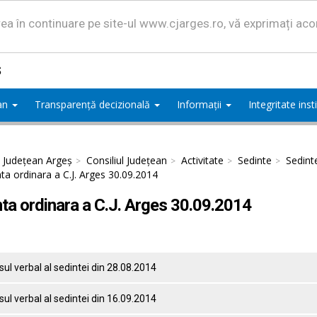
area în continuare pe site-ul www.cjarges.ro, vă exprimați ac
ș
ean
Transparență decizională
Informații
Integritate ins
l Județean Argeș
Consiliul Județean
Activitate
Sedinte
Sedint
ta ordinara a C.J. Arges 30.09.2014
ta ordinara a C.J. Arges 30.09.2014
ul verbal al sedintei din 28.08.2014
ul verbal al sedintei din 16.09.2014