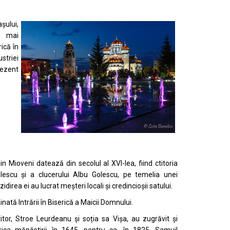
şului,
le mai
ică în
striei
rezent
n Mioveni datează din secolul al XVI-lea, fiind ctitoria
olescu şi a clucerului Albu Golescu, pe temelia unei
zidirea ei au lucrat meșteri locali și credincioșii satului.
nată Intrării în Biserică a Maicii Domnului.
titor, Stroe Leurdeanu și soția sa Vișa, au zugrăvit și