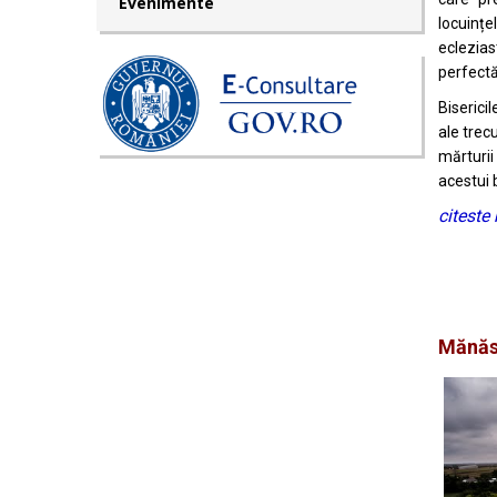
Evenimente
locuințe
eclezias
perfectă
Biserici
ale trec
mărturii
acestui
citeste
Mănăs