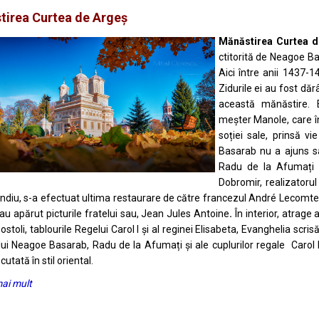
tirea Curtea de Argeș
Mănăstirea Curtea d
ctitorită de Neagoe Ba
Aici între anii 1437-1
Zidurile ei au fost dă
această mănăstire. E
meșter Manole, care înt
soției sale, prinsă vie
Basarab nu a ajuns sa
Radu de la Afumați a
Dobromir, realizatorul
ndiu, s-a efectuat ultima restaurare de către francezul André Lecomte du
r au apărut picturile fratelui sau, Jean Jules Antoine
.
În interior, atrage
ostoli, tablourile Regelui Carol I și al reginei Elisabeta, Evanghelia scris
 lui Neagoe Basarab, Radu de la Afumați și ale cuplurilor regale Carol I 
utată în stil oriental.
mai mult