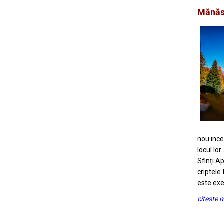
Mănăs
nou ince
locul lo
Sfinți Ap
criptele
este exec
citeste 