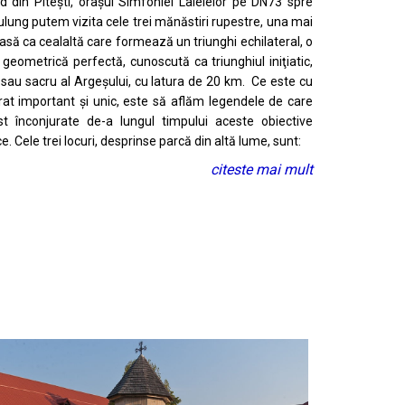
d din Pitești, orașul Simfoniei Lalelelor pe DN73 spre
ung putem vizita cele trei mănăstiri rupestre, una mai
să ca cealaltă care formează un triunghi echilateral, o
geometrică perfectă, cunoscută ca triunghiul iniţiatic,
sau sacru al Argeşului, cu latura de 20 km. Ce este cu
at important și unic, este să aflăm legendele de care
t înconjurate de-a lungul timpului aceste obiective
ce. Cele trei locuri, desprinse parcă din altă lume, sunt:
citeste mai mult