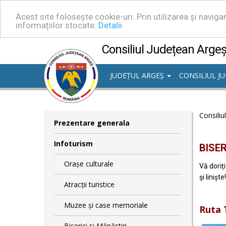
Acest site folosește cookie-uri. Prin utilizarea și navig
informațiilor stocate.
Detalii
Consiliul Județean Arge
JUDEȚUL ARGEȘ
CONSILIUL J
Consiliu
Prezentare generala
Infoturism
BISER
Orașe culturale
Vă doriț
și linișt
Atracții turistice
Muzee și case memoriale
Ruta T
Biserici si Mănăstiri