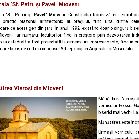
ala "Sf. Petru și Pavel" Mioveni
la "Sf. Petru și Pavel" Mioveni.
Construcţia tronează în centrul ora
d practic blazonul arhitectonic al oraşului, fiind una dintre ce
are de acest gen din ţară. În anul 1992, existând doar o singură biser
ioveni, iar numărul locuitorilor fiind în creştere prin dezvoltarea indu
noua catedrală a fost proiectată la dimensiuni impresionante, fiind în p
mare locaş de cult din cuprinsul Arhiepiscopiei Argeşului și Muscelului.
irea Vieroşi din Mioveni
Mănăstirea Vieroși di
vornicului Ivaşcu G
biserici mai vechi. La 
Mănăstirea este închi
Urmașii vornicului c