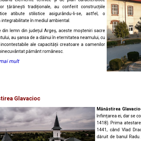
lor țărănești tradiționale, au conferit construcțiile
tice atibute stilistice asigurându-li-se, astfel, o
 integrabilitate în mediul ambiental.
le din lemn din județul Argeș, aceste moșteniri sacre
utului, au șansa de a dăinui în eternitatea neamului, cu
 incontestabile ale capacității creatoare a oamenilor
 binecuvântat pământ românesc.
 mai mult
tirea Glavacioc
Mănăstirea Glavacio
înființarea ei, dar se 
1418). Prima atestare
1441, când Vlad Drac
dăruit de banul Radu.