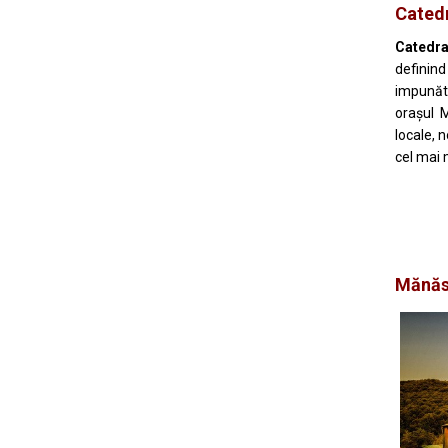
Catedr
Catedra
definin
impunăto
oraşul M
locale, 
cel mai 
Mănăst