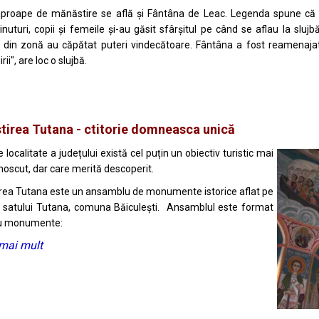
aproape de mănăstire se află și Fântâna de Leac. Legenda spune că 
inuturi, copii și femeile și-au găsit sfârșitul pe când se aflau la slujb
i din zonă au căpătat puteri vindecătoare. Fântâna a fost reamenajat
i", are loc o slujbă.
irea Tutana - ctitorie domneasca unică
e localitate a județului există cel puțin un obiectiv turistic mai
noscut, dar care merită descoperit.
rea Tutana este un ansamblu de monumente istorice aflat pe
l satului
Tutana, comuna
Băiculești. Ansamblul este format
ru monumente:
 mai mult