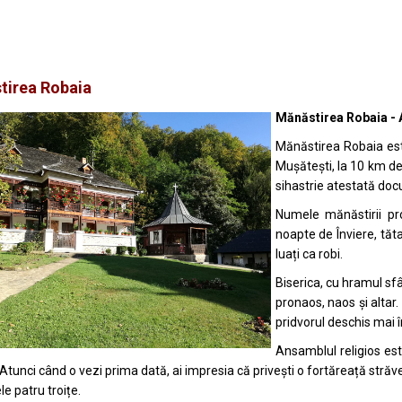
tirea Robaia
Mănăstirea Robaia - 
Mănăstirea Robaia est
Mușătești, la 10 km de
sihastrie atestată docu
Numele mănăstirii pro
noapte de Înviere, tătar
luați ca robi.
Biserica, cu hramul sf
pronaos, naos și altar. 
pridvorul deschis mai î
Ansamblul religios est
. Atunci când o vezi prima dată, ai impresia că privești o fortăreață străv
le patru troițe.