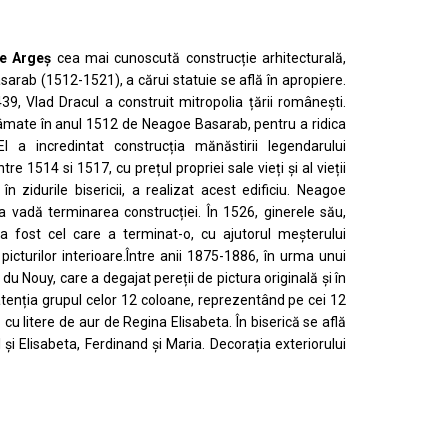
e Argeș
cea mai cunoscută construcție arhitecturală,
sarab (1512-1521), a cărui statuie se află în apropiere.
439, Vlad Dracul a construit mitropolia țării românești.
râmate în anul 1512 de Neagoe Basarab, pentru a ridica
l a incredintat construcția mănăstirii legendarului
re 1514 si 1517, cu prețul propriei sale vieți și al vieții
 în zidurile bisericii, a realizat acest edificiu. Neagoe
 vadă terminarea construcției. În 1526, ginerele său,
 fost cel care a terminat-o, cu ajutorul meșterului
 picturilor interioare.Între anii 1875-1886, în urma unui
 Nouy, care a degajat pereții de pictura originală și în
 atenția grupul celor 12 coloane, reprezentând pe cei 12
ă cu litere de aur de Regina Elisabeta. În biserică se află
și Elisabeta, Ferdinand și Maria. Decorația exteriorului