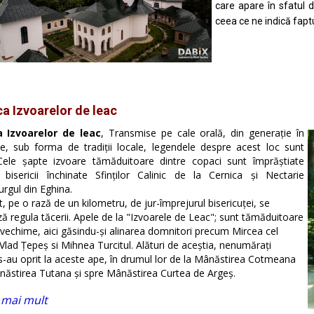
care apare în sfatul 
ceea ce ne indică faptu
ca Izvoarelor de leac
a Izvoarelor de leac
,
Transmise pe cale orală, din generaţie în
ie, sub forma de tradiţii locale, legendele
despre acest loc sunt
Cele şapte izvoare tămăduitoare dintre copaci sunt împrăştiate
l bisericii închinate Sfinţilor Calinic de la Cernica şi Nectarie
rgul din Eghina.
, pe o rază de un kilometru, de jur-împrejurul bisericuţei, se
ă regula tăcerii.
Apele de la "Izvoarele de Leac"; sunt tămăduitoare
 vechime, aici găsindu-şi alinarea
domnitori precum Mircea cel
Vlad Ţepeş si Mihnea Turcitul. Alături de aceştia,
nenumăraţi
 s-au oprit la aceste ape, în drumul lor de la Mânăstirea Cotmeana
ăstirea Tutana şi spre Mânăstirea Curtea de Argeş.
 mai mult