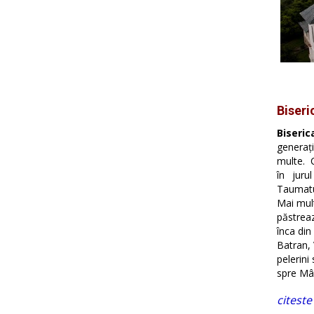
Biseri
Biseric
generaţ
multe. 
în
juru
Taumatu
Mai mult
păstreaz
înca din
Batran, 
pelerini
spre
Mân
citeste