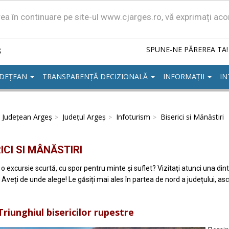
area în continuare pe site-ul www.cjarges.ro, vă exprimați ac
ș
SPUNE-NE PĂREREA TA!
UDEȚEAN
TRANSPARENȚĂ DECIZIONALĂ
INFORMAȚII
IN
l Județean Argeș
Județul Argeș
Infoturism
Biserici si Mănăstiri
ICI SI MÂNĂSTIRI
i o excursie scurtă, cu spor pentru minte și suflet? Vizitați atunci una d
e! Aveți de unde alege! Le găsiți mai ales în partea de nord a județului, asc
riunghiul bisericilor rupestre