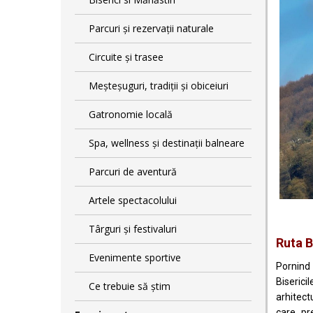
Parcuri și rezervații naturale
Circuite și trasee
Meșteșuguri, tradiții și obiceiuri
Gatronomie locală
Spa, wellness și destinații balneare
Parcuri de aventură
Artele spectacolului
Târguri și festivaluri
Ruta B
Evenimente sportive
Pornind 
Biserici
Ce trebuie să știm
arhitect
care pr