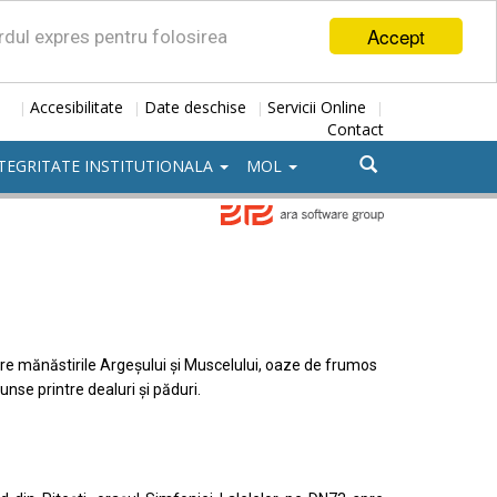
Accept
ordul expres pentru folosirea
Accesibilitate
Date deschise
Servicii Online
|
|
|
|
Contact
TEGRITATE INSTITUTIONALA
MOL
intre mănăstirile Argeșului și Muscelului, oaze de frumos
unse printre dealuri și păduri.