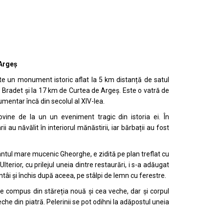
Argeș
e un monument istoric aflat la 5 km distanță de satul
 Bradet și la 17 km de Curtea de Argeș. Este o vatră de
mentar încă din secolul al XIV-lea.
vine de la un un eveniment tragic din istoria ei. În
ii au năvălit în interiorul mănăstirii, iar bărbații au fost
ântul mare mucenic Gheorghe, e zidită pe plan treflat cu
Ulterior, cu prilejul uneia dintre restaurări, i s-a adăugat
ntâi și închis după aceea, pe stâlpi de lemn cu ferestre.
e compus din stăreția nouă și cea veche, dar și corpul
eche din piatră. Pelerinii se pot odihni la adăpostul uneia