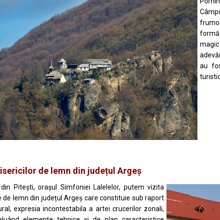
Pornin
Câmpul
frumoa
formă 
magic 
adevăr
au fos
turisti
isericilor de lemn din județul Argeș
din Pitești, orașul Simfoniei Lalelelor, putem vizita
le de lemn din județul Argeș care constituie sub raport
ural, expresia incontestabila a artei crucerilor zonali,
eluând elemente tehnice și de plan caracteristice