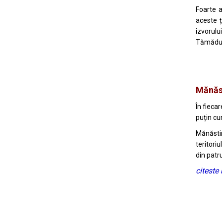
Foarte 
aceste ț
izvorulu
Tămăduiri
Mănăst
În fiecar
puțin cu
Mănăsti
teritoriu
din pat
citeste