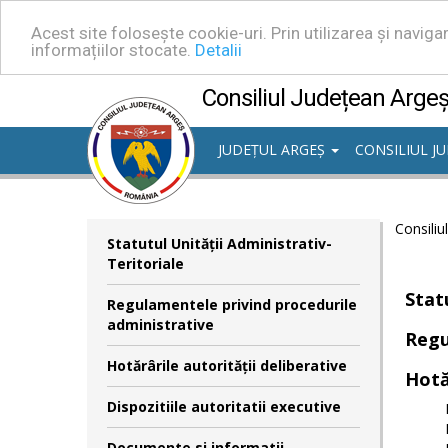
Acest site folosește cookie-uri. Prin utilizarea și navig
informațiilor stocate.
Detalii
Consiliul Județean Arge
JUDEȚUL ARGEȘ
CONSILIUL J
Consiliu
Statutul Unităţii Administrativ-
Teritoriale
Stat
Regulamentele privind procedurile
administrative
Regu
Hotărârile autorităţii deliberative
Hotă
Dispozitiile autoritatii executive
Documente si informatii