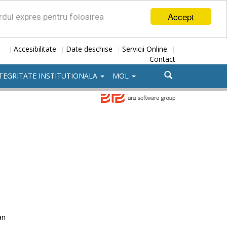
Accept
ordul expres pentru folosirea
Accesibilitate
Date deschise
Servicii Online
|
|
|
|
Contact
TEGRITATE INSTITUTIONALA
MOL
an