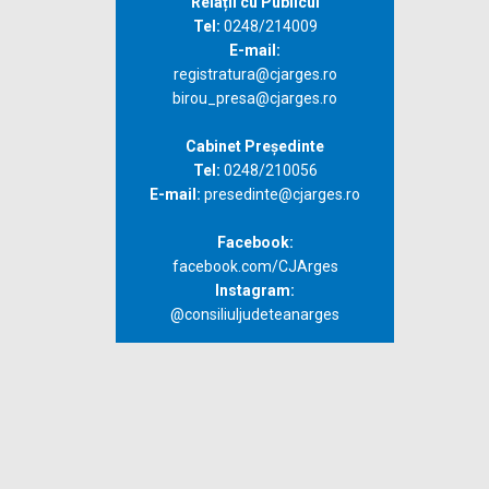
Relații cu Publicul
Tel:
0248/214009
E-mail:
registratura@cjarges.ro
birou_presa@cjarges.ro
Cabinet Președinte
Tel:
0248/210056
E-mail:
presedinte@cjarges.ro
Facebook:
facebook.com/CJArges
Instagram:
@consiliuljudeteanarges