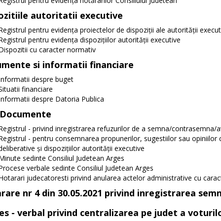
Registrul pentru evidența hotărârilor Consiliului Judetean
zitiile autoritatii executive
Registrul pentru evidența proiectelor de dispoziții ale autorității execut
Registrul pentru evidența dispozițiilor autorității executive
Dispozitii cu caracter normativ
mente si informatii financiare
Informatii despre buget
Situatii financiare
Informatii despre Datoria Publica
 Documente
Registrul - privind inregistrarea refuzurilor de a semna/contrasemna/a
Registrul - pentru consemnarea propunerilor, sugestiilor sau opiniilor cu 
deliberative și dispozițiilor autorității executive
Minute sedinte Consiliul Judetean Arges
Procese verbale sedinte Consiliul Judetean Arges
Hotarari judecatoresti privind anularea actelor administrative cu cara
rare nr 4 din 30.05.2021 privind inregistrarea sem
s - verbal privind centralizarea pe judet a voturilo