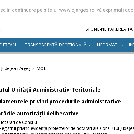
area în continuare pe site-ul www.cjarges.ro, vă exprimați ac
ș
SPUNE-NE PĂREREA TA!
UDEȚEAN
TRANSPARENȚĂ DECIZIONALĂ
INFORMAȚII
IN
l Județean Argeș
MOL
utul Unităţii Administrativ-Teritoriale
lamentele privind procedurile administrative
rârile autorităţii deliberative
Hotarari de Consiliu
Registrul privind evidența proiectelor de hotărâri ale Consiliului Județe