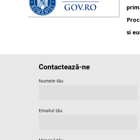
prima
Proce
si e