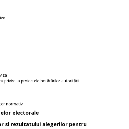
ive
viza
privire la proiectele hotărârilor autorității
cter normativ
nelor electorale
r si rezultatului alegerilor pentru