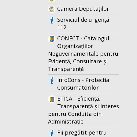
Camera Deputaților
Serviciul de urgență
112
CONECT - Catalogul
Organizațiilor
Neguvernamentale pentru
Evidență, Consultare și
Transparență
InfoCons - Protecția
Consumatorilor
ETICA - Eficiență,
Transparență și Interes
pentru Conduita din
Administrație
Fii pregătit pentru