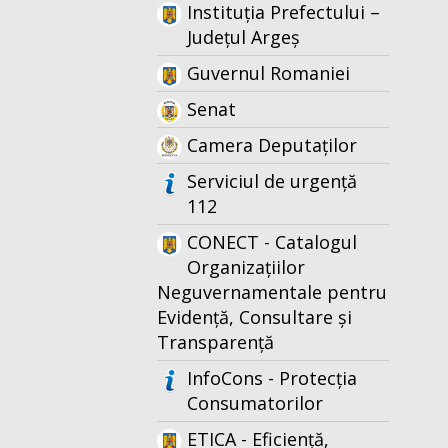
Instituția Prefectului –
Județul Argeș
Guvernul Romaniei
Senat
Camera Deputaților
Serviciul de urgență
112
CONECT - Catalogul
Organizațiilor
Neguvernamentale pentru
Evidență, Consultare și
Transparență
InfoCons - Protecția
Consumatorilor
ETICA - Eficiență,