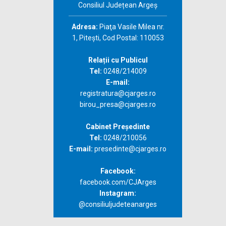
Consiliul Județean Argeș
Adresa:
Piaţa Vasile Milea nr.
1, Piteşti, Cod Postal: 110053
Relații cu Publicul
Tel:
0248/214009
E-mail:
registratura@cjarges.ro
birou_presa@cjarges.ro
Cabinet Președinte
Tel:
0248/210056
E-mail:
presedinte@cjarges.ro
Facebook:
facebook.com/CJArges
Instagram:
@consiliuljudeteanarges