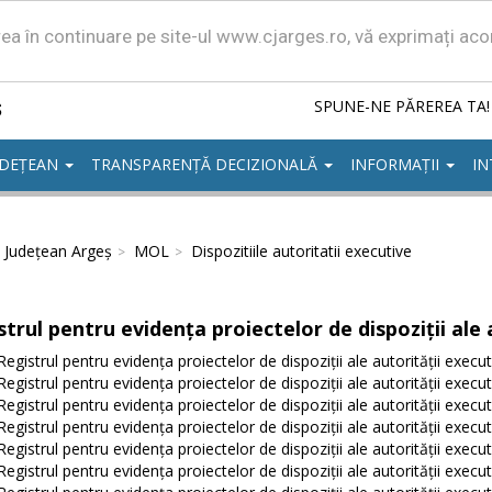
area în continuare pe site-ul www.cjarges.ro, vă exprimați ac
ș
SPUNE-NE PĂREREA TA!
UDEȚEAN
TRANSPARENȚĂ DECIZIONALĂ
INFORMAȚII
IN
l Județean Argeș
MOL
Dispozitiile autoritatii executive
strul pentru evidența proiectelor de dispoziții ale 
Registrul pentru evidența proiectelor de dispoziții ale autorității execu
Registrul pentru evidența proiectelor de dispoziții ale autorității execu
Registrul pentru evidența proiectelor de dispoziții ale autorității execu
Registrul pentru evidența proiectelor de dispoziții ale autorității execu
Registrul pentru evidența proiectelor de dispoziții ale autorității execu
Registrul pentru evidența proiectelor de dispoziții ale autorității execu