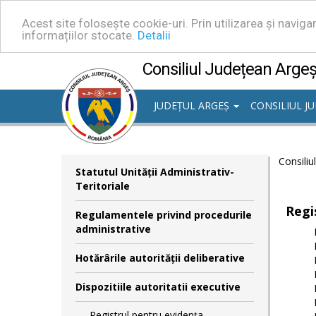
Acest site folosește cookie-uri. Prin utilizarea și navig
informațiilor stocate.
Detalii
Consiliul Județean Arge
JUDEȚUL ARGEȘ
CONSILIUL J
Consiliu
Statutul Unităţii Administrativ-
Teritoriale
Regi
Regulamentele privind procedurile
administrative
Hotărârile autorităţii deliberative
Dispozitiile autoritatii executive
Registrul pentru evidența