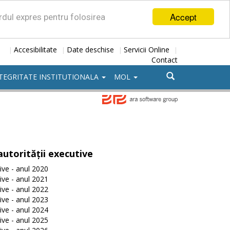
Accept
ordul expres pentru folosirea
Accesibilitate
Date deschise
Servicii Online
|
|
|
|
Contact
TEGRITATE INSTITUTIONALA
MOL
autorității executive
tive - anul 2020
tive - anul 2021
tive - anul 2022
tive - anul 2023
tive - anul 2024
tive - anul 2025