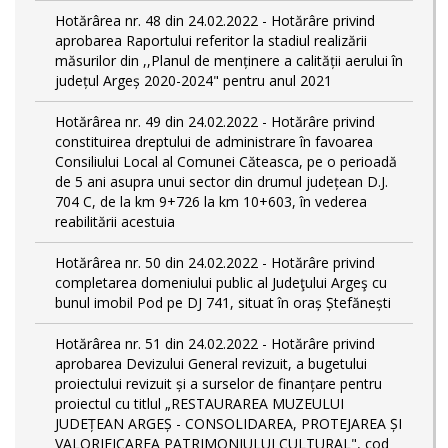
Hotărârea nr. 48 din 24.02.2022 - Hotărâre privind
aprobarea Raportului referitor la stadiul realizării
măsurilor din ,,Planul de menținere a calității aerului în
județul Argeș 2020-2024" pentru anul 2021
Hotărârea nr. 49 din 24.02.2022 - Hotărâre privind
constituirea dreptului de administrare în favoarea
Consiliului Local al Comunei Căteasca, pe o perioadă
de 5 ani asupra unui sector din drumul județean D.J.
704 C, de la km 9+726 la km 10+603, în vederea
reabilitării acestuia
Hotărârea nr. 50 din 24.02.2022 - Hotărâre privind
completarea domeniului public al Judeţului Argeş cu
bunul imobil Pod pe DJ 741, situat în oraș Ștefănești
Hotărârea nr. 51 din 24.02.2022 - Hotărâre privind
aprobarea Devizului General revizuit, a bugetului
proiectului revizuit și a surselor de finanțare pentru
proiectul cu titlul „RESTAURAREA MUZEULUI
JUDEȚEAN ARGEȘ - CONSOLIDAREA, PROTEJAREA ȘI
VALORIFICAREA PATRIMONIULUI CULTURAL", cod