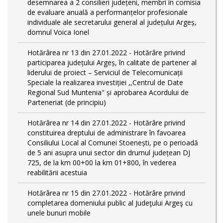
desemnarea a 2 consilieri județeni, membri în comisia
de evaluare anuală a performanțelor profesionale
individuale ale secretarului general al județului Argeș,
domnul Voica Ionel
Hotărârea nr 13 din 27.01.2022 - Hotărâre privind
participarea județului Argeș, în calitate de partener al
liderului de proiect – Serviciul de Telecomunicații
Speciale la realizarea investiției ,,Centrul de Date
Regional Sud Muntenia" și aprobarea Acordului de
Parteneriat (de principiu)
Hotărârea nr 14 din 27.01.2022 - Hotărâre privind
constituirea dreptului de administrare în favoarea
Consiliului Local al Comunei Stoenești, pe o perioadă
de 5 ani asupra unui sector din drumul județean DJ
725, de la km 00+00 la km 01+800, în vederea
reabilitării acestuia
Hotărârea nr 15 din 27.01.2022 - Hotărâre privind
completarea domeniului public al Judeţului Argeş cu
unele bunuri mobile