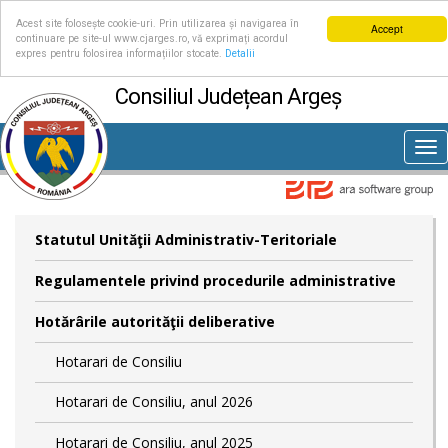
Acest site folosește cookie-uri. Prin utilizarea și navigarea în
Accept
continuare pe site-ul www.cjarges.ro, vă exprimați acordul
expres pentru folosirea informațiilor stocate.
Detalii
Consiliul Județean Argeș
Tog
nav
Statutul Unităţii Administrativ-Teritoriale
Regulamentele privind procedurile administrative
Hotărârile autorităţii deliberative
Hotarari de Consiliu
Hotarari de Consiliu, anul 2026
Hotarari de Consiliu, anul 2025