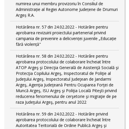
numirea unui membru provizoriu în Consiliul de
Administrație al Regiei Autonome Județene de Drumuri
Argeș R.A.
Hotărârea nr. 57 din 24.02.2022 - Hotărâre pentru
aprobarea revizuirii proiectului partenerial privind
campania de prevenire a delicvenței juvenile „Educație
fără violență"
Hotărârea nr. 58 din 24.02.2022 - Hotărâre pentru
aprobarea protocolului de colaborare încheiat între
ATOP Argeş şi Direcţia Generală de Asistenţă Socială şi
Protecţia Copilului Argeş, Inspectoratul de Poliţie al
Judeţului Argeş, Inspectoratul Judeţean de Jandarmi
Argeş, Agenţia Judeţeană Pentru Ocuparea Forţei de
Muncă Argeş, ISU Argeş şi Poliţia Locală Piteşti privind
reducerea fenomenului de cerşetorie şi migraţie de pe
raza Judeţului Argeş, pentru anul 2022
Hotărârea nr. 59 din 24.02.2022 - Hotărâre privind
aprobarea protocolului de colaborare încheiat între
Autoritatea Teritorială de Ordine Publică Argeş şi