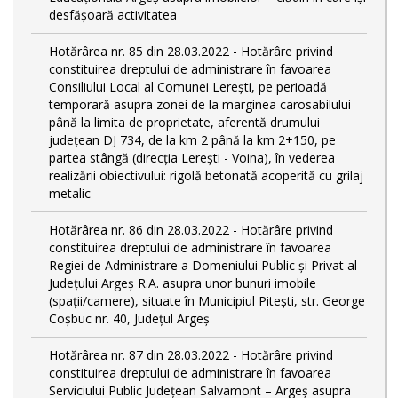
desfășoară activitatea
Hotărârea nr. 85 din 28.03.2022 - Hotărâre privind
constituirea dreptului de administrare în favoarea
Consiliului Local al Comunei Lerești, pe perioadă
temporară asupra zonei de la marginea carosabilului
până la limita de proprietate, aferentă drumului
județean DJ 734, de la km 2 până la km 2+150, pe
partea stângă (direcția Lerești - Voina), în vederea
realizării obiectivului: rigolă betonată acoperită cu grilaj
metalic
Hotărârea nr. 86 din 28.03.2022 - Hotărâre privind
constituirea dreptului de administrare în favoarea
Regiei de Administrare a Domeniului Public și Privat al
Județului Argeș R.A. asupra unor bunuri imobile
(spații/camere), situate în Municipiul Pitești, str. George
Coșbuc nr. 40, Județul Argeș
Hotărârea nr. 87 din 28.03.2022 - Hotărâre privind
constituirea dreptului de administrare în favoarea
Serviciului Public Județean Salvamont – Argeș asupra