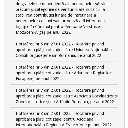
de gradele de dependențǎ ale persoanelor vȃrstnice,
precum și categoriile de venituri luate ȋn calcul la
stabilirea contribuției lunare de ȋntreținere a
persoanelor ce sunt/sau urmeazǎ a fi internate și
ȋngrijite ȋn Căminul pentru Persoane Vârstnice
Mozăceni-Argeș pe anul 2022
Hotărârea nr 5 din 27.01.2022 - Hotărâre privind
aprobarea plății cotizației către Uniunea Națională a
Consiliilor Județene din România, pe anul 2022
Hotărârea nr 6 din 27.01.2022 - Hotărâre privind
aprobarea plății cotizației către Adunarea Regiunilor
Europene, pe anul 2022
Hotărârea nr 7 din 27.01.2022 - Hotărâre privind
aprobarea plății cotizației către Asociația Localităților și
Zonelor Istorice și de Artă din România, pe anul 2022
Hotărârea nr 8 din 27.01.2022 - Hotărâre privind
aprobarea plății cotizației pentru Asociația
Internațională a Regiunilor Francofone pe anul 2022