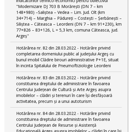
indicatorilor tehnico-economici pentru obiectivul
"Modernizare DJ 703 B Morărești (DN 7 – km
148+980) –Saliștea – Vedea – Lim. Jud. Olt (km
34+714) – Marghia – Pădureți – Costești – Șerbănești –
Siliștea – Căteasca – Leordeni (DN 7 – km 91+230), km
77+826 – 83+126, L = 5,3 km, comuna Căteasca, jud.
Argeș"
Hotărârea nr. 82 din 28.03.2022 - Hotărâre privind
completarea domeniului public al judeţului Argeş cu
bunul imobil Clădire birouri administrative P+1E, situat
în incinta Spitalului de Pneumoftiziologie Leordeni
Hotărârea nr. 83 din 28.03.2022 - Hotărâre privind
constituirea dreptului de administrare în favoarea
Centrului Județean de Cultură și Arte Argeș asupra
imobilelor – clădiri și terenuri în care își desfășoară
activitatea, precum și a unui autoturism
Hotărârea nr. 84 din 28.03.2022 - Hotărâre privind
constituirea dreptului de administrare în favoarea
Centrului Județean de Resurse și Asistență
Educațională Argeș asupra imobilelor – clădiri în care își