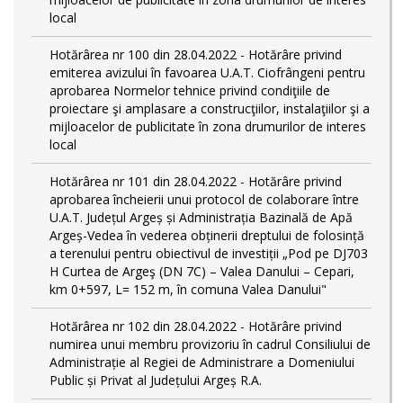
local
Hotărârea nr 100 din 28.04.2022 - Hotărâre privind
emiterea avizului în favoarea U.A.T. Ciofrângeni pentru
aprobarea Normelor tehnice privind condiţiile de
proiectare şi amplasare a construcţiilor, instalaţiilor şi a
mijloacelor de publicitate în zona drumurilor de interes
local
Hotărârea nr 101 din 28.04.2022 - Hotărâre privind
aprobarea încheierii unui protocol de colaborare între
U.A.T. Județul Argeș și Administrația Bazinală de Apă
Argeș-Vedea în vederea obținerii dreptului de folosință
a terenului pentru obiectivul de investiții „Pod pe DJ703
H Curtea de Argeş (DN 7C) – Valea Danului – Cepari,
km 0+597, L= 152 m, în comuna Valea Danului"
Hotărârea nr 102 din 28.04.2022 - Hotărâre privind
numirea unui membru provizoriu în cadrul Consiliului de
Administrație al Regiei de Administrare a Domeniului
Public și Privat al Județului Argeș R.A.