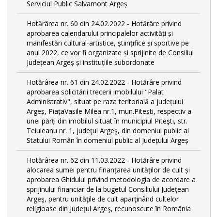
Serviciul Public Salvamont Argeș
Hotărârea nr. 60 din 24.02.2022 - Hotărâre privind
aprobarea calendarului principalelor activități și
manifestări cultural-artistice, științifice și sportive pe
anul 2022, ce vor fi organizate și sprijinite de Consiliul
Județean Argeș și instituțiile subordonate
Hotărârea nr. 61 din 24.02.2022 - Hotărâre privind
aprobarea solicitării trecerii imobilului "Palat
Administrativ", situat pe raza teritorială a județului
Argeș, PiațaVasile Milea nr.1, mun.Pitești, respectiv a
unei părți din imobilul situat în municipiul Piteşti, str.
Teiuleanu nr. 1, judeţul Argeş, din domeniul public al
Statului Român în domeniul public al Județului Argeș
Hotărârea nr. 62 din 11.03.2022 - Hotărâre privind
alocarea sumei pentru finanțarea unităților de cult și
aprobarea Ghidului privind metodologia de acordare a
sprijinului financiar de la bugetul Consiliului Judeţean
Argeş, pentru unităţile de cult aparţinând cultelor
religioase din Judeţul Argeş, recunoscute în România