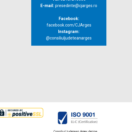
E-mail:
presedinte@cjarges.ro
Facebook:
facebook.com/CJArges
Instagram:
@consiliuljudeteanarges
Consiliul Judeţean Argeș deţine