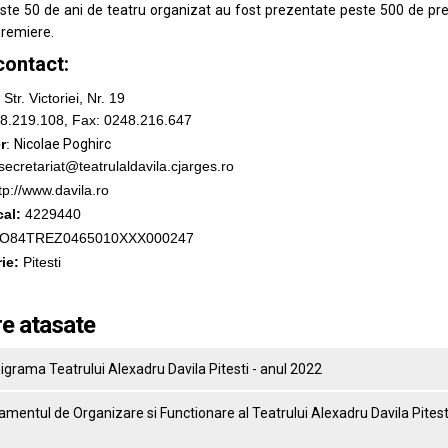
este 50 de ani de teatru organizat au fost prezentate peste 500 de prem
remiere.
contact:
Str. Victoriei, Nr. 19
.219.108, Fax: 0248.216.647
r
:
Nicolae Poghirc
secretariat@teatrulaldavila.cjarges.ro
tp://www.davila.ro
cal:
4229440
O84TREZ0465010XXX000247
ie:
Pitesti
re atasate
grama Teatrului Alexadru Davila Pitesti - anul 2022
mentul de Organizare si Functionare al Teatrului Alexadru Davila Pitesti