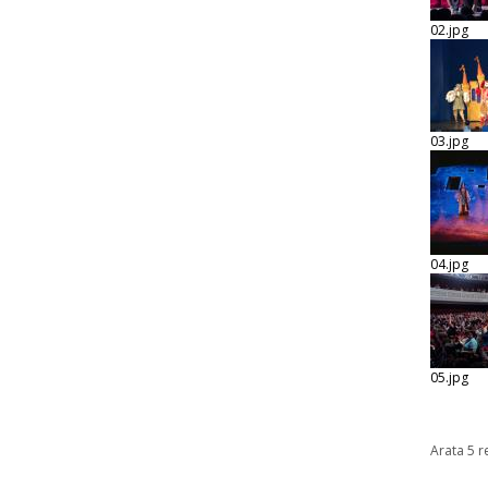
02.jpg
03.jpg
04.jpg
05.jpg
Arata 5 r