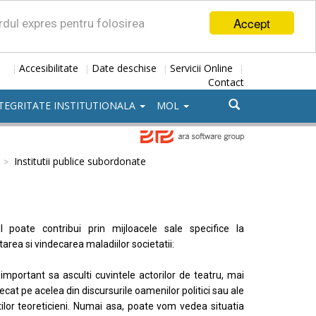
Accept
ordul expres pentru folosirea
Accesibilitate
Date deschise
Servicii Online
|
|
|
|
Contact
TEGRITATE INSTITUTIONALA
MOL
Institutii publice subordonate
l poate contribui prin mijloacele sale specifice la
tarea si vindecarea maladiilor societatii:
important sa asculti cuvintele actorilor de teatru, mai
ecat pe acelea din discursurile oamenilor politici sau ale
ilor teoreticieni. Numai asa, poate vom vedea situatia