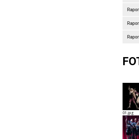
Raport
Raport
Raport
FO
01.jpg