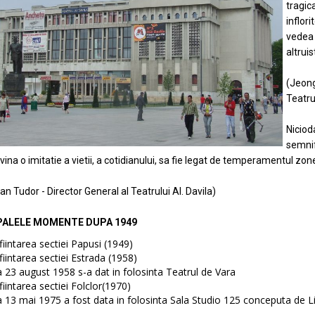
tragic
inflo
vedea
altrui
(Jeong
Teatr
Niciod
semnif
vina o imitatie a vietii, a cotidianului, sa fie legat de temperamentul zon
an Tudor - Director General al Teatrului Al. Davila)
PALELE MOMENTE DUPA 1949
fiintarea sectiei Papusi (1949)
fiintarea sectiei Estrada (1958)
 23 august 1958 s-a dat in folosinta Teatrul de Vara
fiintarea sectiei Folclor(1970)
 13 mai 1975 a fost data in folosinta Sala Studio 125 conceputa de Li