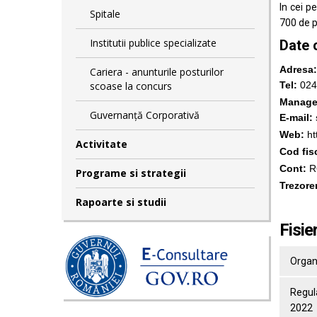
In cei p
Spitale
700 de p
Institutii publice specializate
Date 
Adresa:
Cariera - anunturile posturilor
scoase la concurs
Tel:
0248
Manage
Guvernanță Corporativă
E-mail:
Web:
ht
Activitate
Cod fis
Cont:
R
Programe si strategii
Trezorer
Rapoarte si studii
Fisie
Organi
Regula
2022