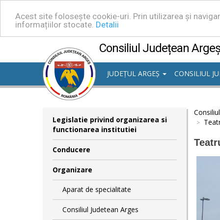
Acest site folosește cookie-uri. Prin utilizarea și navig
informațiilor stocate.
Detalii
Consiliul Județean Arge
JUDEȚUL ARGEȘ
CONSILIUL J
Consiliu
Legislatie privind organizarea si
Teatr
functionarea institutiei
Teatr
Conducere
Organizare
Aparat de specialitate
Consiliul Judetean Arges