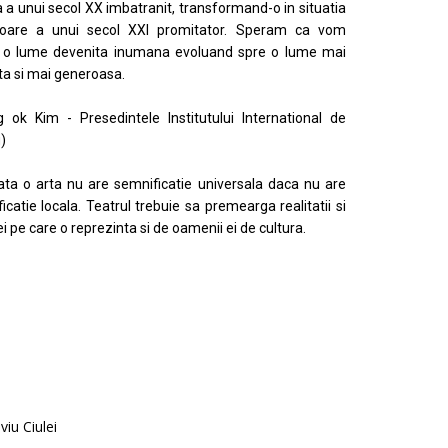
a a unui secol XX imbatranit, transformand-o in situatia
ritoare a unui secol XXI promitator. Speram ca vom
 o lume devenita inumana evoluand spre o lume mai
sta si mai generoasa.
 ok Kim - Presedintele Institutului International de
u)
ata o arta nu are semnificatie universala daca nu are
icatie locala. Teatrul trebuie sa premearga realitatii si
ei pe care o reprezinta si de oamenii ei de cultura.
viu Ciulei