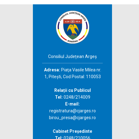
Consiliul Județean Argeș
Adresa:
Piaţa Vasile Milea nr.
1, Piteşti, Cod Postal: 110053
Relații cu Publicul
Tel:
0248/214009
E-mail:
registratura@cjarges.ro
birou_presa@cjarges.ro
Cabinet Președinte
Tel:
0248/210056