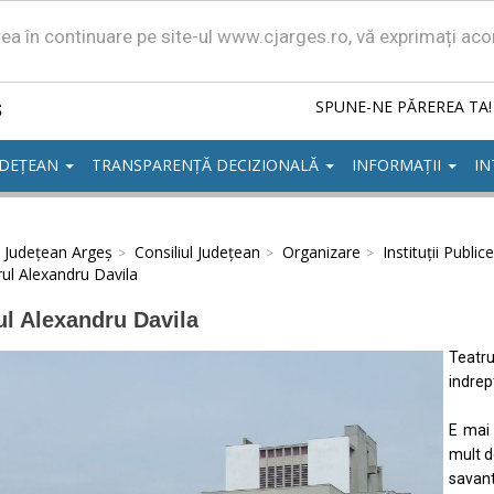
area în continuare pe site-ul www.cjarges.ro, vă exprimați ac
ș
SPUNE-NE PĂREREA TA!
UDEȚEAN
TRANSPARENȚĂ DECIZIONALĂ
INFORMAȚII
IN
l Județean Argeș
Consiliul Județean
Organizare
Instituții Publice
ul Alexandru Davila
ul Alexandru Davila
Teatru
indrep
E mai 
mult d
savant