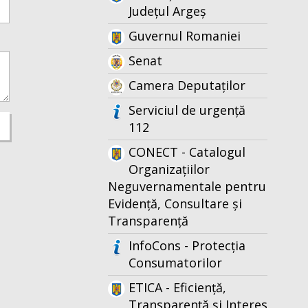
Județul Argeș
Guvernul Romaniei
Senat
Camera Deputaților
Serviciul de urgență
112
CONECT - Catalogul
Organizațiilor
Neguvernamentale pentru
Evidență, Consultare și
Transparență
InfoCons - Protecția
Consumatorilor
ETICA - Eficiență,
Transparență și Interes