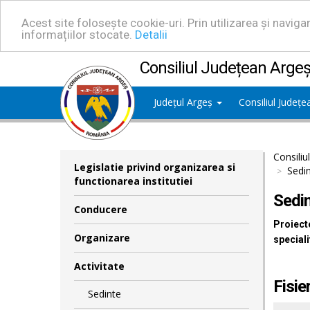
Acest site folosește cookie-uri. Prin utilizarea și navig
informațiilor stocate.
Detalii
Consiliul Județean Arge
Județul Argeș
Consiliul Județ
Consiliu
Legislatie privind organizarea si
Sedin
functionarea institutiei
Sedin
Conducere
Proiecte
Organizare
speciali
Activitate
Fisie
Sedinte