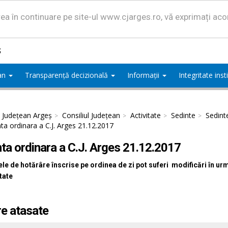
area în continuare pe site-ul www.cjarges.ro, vă exprimați ac
ș
ean
Transparență decizională
Informații
Integritate ins
l Județean Argeș
Consiliul Județean
Activitate
Sedinte
Sedint
ta ordinara a C.J. Arges 21.12.2017
ta ordinara a C.J. Arges 21.12.2017
le de hotărâre înscrise pe ordinea de zi pot suferi modificări în ur
tate
re atasate