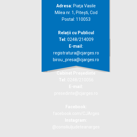
Adresa:
Piaţa Vasile
Milea nr. 1, Piteşti, Cod
Postal: 110053
Relații cu Publicul
Tel:
0248/214009
E-mail:
registratura@cjarges.ro
birou_presa@cjarges.ro
Cabinet Președinte
Tel:
0248/210056
E-mail:
presedinte@cjarges.ro
Facebook:
facebook.com/CJArges
Instagram:
@consiliuljudeteanarges