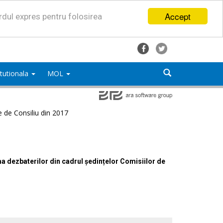
Accept
ordul expres pentru folosirea
titutionala
MOL
e de Consiliu din 2017
ma dezbaterilor din cadrul ședințelor Comisiilor de