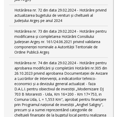
Hotărârea nr. 72 din data 29.02.2024 - Hotărâre privind
actualizarea bugetului de venituri și cheltuieli al
Județului Argeș pe anul 2024
Hotărârea nr. 73 din data 29.02.2024 - Hotărâre pentru
modificarea și completarea Hotărârii Consiliului
Județean Argeș nr. 161/24.06.2021 privind validarea
componenței nominale a Autorității Teritoriale de
Ordine Publică Argeș
Hotărârea nr. 74 din data 29.02.2024 - Hotărâre pentru
aprobarea modificării şi completării Hotărârii nr.305 din
26.10.2023 privind aprobarea Documentației de Avizare
a Lucrărilor de Intervenții, a indicatorilor tehnico-
economici și a devizului general actualizat - faza
D.A.L.I. pentru obiectivul de investiţii „Modernizare DJ
703 B Moraresti - Uda, Km 16+200 - Km 17+753, in
Comuna Uda, L = 1,553 Km", aprobat pentru finanțare
prin Programul național de investiții „Anghel Saligny",
precum și a sumei reprezentând categoriile de
cheltuieli finanțate de la bugetul local pentru realizarea