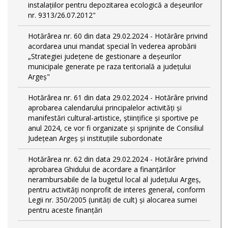
instalațiilor pentru depozitarea ecologică a deșeurilor
nr. 9313/26.07.2012"
Hotărârea nr. 60 din data 29.02.2024 - Hotărâre privind
acordarea unui mandat special în vederea aprobării
„Strategiei județene de gestionare a deșeurilor
municipale generate pe raza teritorială a județului
Argeș"
Hotărârea nr. 61 din data 29.02.2024 - Hotărâre privind
aprobarea calendarului principalelor activităţi şi
manifestări cultural-artistice, ştiinţifice şi sportive pe
anul 2024, ce vor fi organizate şi sprijinite de Consiliul
Judeţean Argeş şi instituţiile subordonate
Hotărârea nr. 62 din data 29.02.2024 - Hotărâre privind
aprobarea Ghidului de acordare a finanţărilor
nerambursabile de la bugetul local al județului Argeș,
pentru activităţi nonprofit de interes general, conform
Legii nr. 350/2005 (unități de cult) și alocarea sumei
pentru aceste finanțări