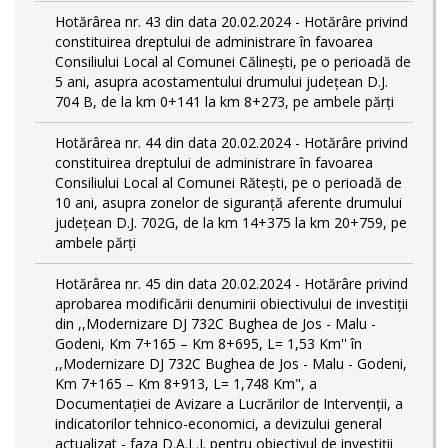
Hotărârea nr. 43 din data 20.02.2024 - Hotărâre privind
constituirea dreptului de administrare în favoarea
Consiliului Local al Comunei Călinești, pe o perioadă de
5 ani, asupra acostamentului drumului județean D.J.
704 B, de la km 0+141 la km 8+273, pe ambele părți
Hotărârea nr. 44 din data 20.02.2024 - Hotărâre privind
constituirea dreptului de administrare în favoarea
Consiliului Local al Comunei Rătești, pe o perioadă de
10 ani, asupra zonelor de siguranță aferente drumului
județean D.J. 702G, de la km 14+375 la km 20+759, pe
ambele părți
Hotărârea nr. 45 din data 20.02.2024 - Hotărâre privind
aprobarea modificării denumirii obiectivului de investiții
din ,,Modernizare DJ 732C Bughea de Jos - Malu -
Godeni, Km 7+165 – Km 8+695, L= 1,53 Km'' în
,,Modernizare DJ 732C Bughea de Jos - Malu - Godeni,
Km 7+165 – Km 8+913, L= 1,748 Km", a
Documentației de Avizare a Lucrărilor de Intervenții, a
indicatorilor tehnico-economici, a devizului general
actualizat - faza D.A.L.I. pentru obiectivul de investiţii