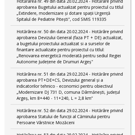
Hotărârea nr. 49 din data 20.02.2024 - Hotărâre privind
aprobarea Bugetului actualizat pentru proiectul cu titlul
„Extindere, modernizare și dotare spații Urgență
Spitalul de Pediatrie Pitești", cod SMIS 119335
Hotărârea nr. 50 din data 20.02.2024 - Hotărâre privind
aprobarea Devizului General (faza PT + DE) actualizat,
a bugetului proiectului actualizat si a surselor de
finantare actualizate pentru proiectul cu titlul:
„Renovarea energetică moderată pentru sediul Regiei
Autonome Județene de Drumuri Argeș"
Hotărârea nr. 51 din data 29.02.2024 - Hotărâre privind
aprobarea PT+DE+CS, Devizului general și a
indicatorilor tehnico - economici pentru obiectivul
„Modernizare DJ 731 D, comuna Dârmănești, județul
Argeș, km 8+440 - 11+240, L = 2,8 km”
Hotărârea nr. 52 din data 29.02.2024 - Hotărâre privind
aprobarea Statului de funcţii al Căminului pentru
Persoane Vârstnice Mozăceni
Hotărârea nr. 53 din data 29.02.2024 - Hotărâre privind