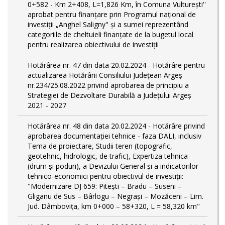
0+582 - Km 2+408, L=1,826 Km, în Comuna Vulturești''
aprobat pentru finanțare prin Programul național de
investiții „Anghel Saligny" și a sumei reprezentând
categoriile de cheltuieli finanțate de la bugetul local
pentru realizarea obiectivului de investiții
Hotărârea nr. 47 din data 20.02.2024 - Hotărâre pentru
actualizarea Hotărârii Consiliului Județean Argeș
nr.234/25.08.2022 privind aprobarea de principiu a
Strategiei de Dezvoltare Durabilă a Județului Argeș
2021 - 2027
Hotărârea nr. 48 din data 20.02.2024 - Hotărâre privind
aprobarea documentației tehnice - faza DALI, inclusiv
Tema de proiectare, Studii teren (topografic,
geotehnic, hidrologic, de trafic), Expertiza tehnica
(drum și poduri), a Devizului General și a indicatorilor
tehnico-economici pentru obiectivul de investiții:
"Modernizare DJ 659: Pitești – Bradu – Suseni –
Gliganu de Sus – Bârlogu – Negrași – Mozăceni – Lim.
Jud. Dâmboviţa, km 0+000 – 58+320, L = 58,320 km"