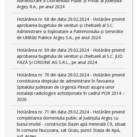
Administrare a Domeniului Public și Privat al Județului
Argeș R.A., pe anul 2024
Hotărârea nr. 68 din data 29.02.2024 - Hotărâre privind
aprobarea bugetului de venituri și cheltuieli al S.C.
Administrare și Exploatare a Patrimoniului și Serviciilor
de Utilități Publice Argeș S.A., pe anul 2024
Hotărârea nr. 69 din data 29.02.2024 - Hotărâre privind
aprobarea bugetului de venituri și cheltuieli al S.C. JUD
PAZĂ ȘI ORDINE AG S.R.L., pe anul 2024
Hotărârea nr. 70 din data 29.02.2024 - Hotărâre privind
constituirea dreptului de administrare în favoarea
Spitalului Județean de Urgență Pitești asupra unor
instalații radiologice achiziționate în cadrul POR 2014 –
2020
Hotărârea nr. 71 din data 29.02.2024 - Hotărâre privind
completarea domeniului public al Judeţului Argeş cu
bunul imobil - construcție Bazin apă minerală C9, situat
în comuna Nucșoara, sat Gruiu, punct Stația de Apă,
jud. Argeș