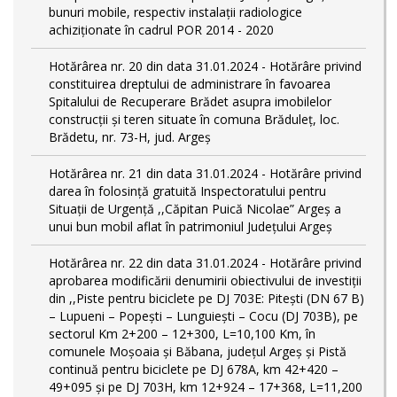
bunuri mobile, respectiv instalații radiologice
achiziționate în cadrul POR 2014 - 2020
Hotărârea nr. 20 din data 31.01.2024 - Hotărâre privind
constituirea dreptului de administrare în favoarea
Spitalului de Recuperare Brădet asupra imobilelor
construcții și teren situate în comuna Brăduleț, loc.
Brădetu, nr. 73-H, jud. Argeș
Hotărârea nr. 21 din data 31.01.2024 - Hotărâre privind
darea în folosință gratuită Inspectoratului pentru
Situații de Urgență ,,Căpitan Puică Nicolae” Argeș a
unui bun mobil aflat în patrimoniul Județului Argeș
Hotărârea nr. 22 din data 31.01.2024 - Hotărâre privind
aprobarea modificării denumirii obiectivului de investiții
din ,,Piste pentru biciclete pe DJ 703E: Pitești (DN 67 B)
– Lupueni – Popești – Lunguiești – Cocu (DJ 703B), pe
sectorul Km 2+200 – 12+300, L=10,100 Km, în
comunele Moșoaia și Băbana, judeţul Argeș și Pistă
continuă pentru biciclete pe DJ 678A, km 42+420 –
49+095 și pe DJ 703H, km 12+924 – 17+368, L=11,200