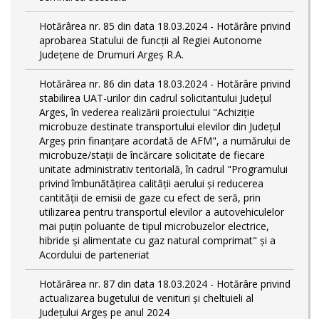
Hotărârea nr. 85 din data 18.03.2024 - Hotărâre privind
aprobarea Statului de funcţii al Regiei Autonome
Județene de Drumuri Argeș R.A.
Hotărârea nr. 86 din data 18.03.2024 - Hotărâre privind
stabilirea UAT-urilor din cadrul solicitantului Județul
Arges, în vederea realizării proiectului "Achiziție
microbuze destinate transportului elevilor din Județul
Argeș prin finanțare acordată de AFM", a numărului de
microbuze/stații de încărcare solicitate de fiecare
unitate administrativ teritorială, în cadrul "Programului
privind îmbunătățirea calității aerului și reducerea
cantității de emisii de gaze cu efect de seră, prin
utilizarea pentru transportul elevilor a autovehiculelor
mai puțin poluante de tipul microbuzelor electrice,
hibride și alimentate cu gaz natural comprimat" și a
Acordului de parteneriat
Hotărârea nr. 87 din data 18.03.2024 - Hotărâre privind
actualizarea bugetului de venituri și cheltuieli al
Județului Argeș pe anul 2024