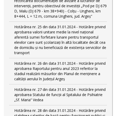
rectificarea documentației de avizare a lucrărilor de
intervenții, pentru obiectivul de investiții „Pod pe DJ 679
D, Malu (DJ 679 - km 38+940) - Colțu - Ungheni, km
8+444, L = 12 m, comuna Ungheni, jud. Argeș”
Hotărârea nr. 25 din data 31.01.2024 - Hotărâre privind
aprobarea valorii unitare medie la nivel național
aferentă sumei forfetare lunare pentru transportul
elevilor care sunt şcolarizați în altă localitate decât cea
de domiciliu şi nu beneficiază de existența serviciilor de
transport
Hotărârea nr. 26 din data 31.01.2024 - Hotărâre privind
aprobarea Raportului pentru anul 2023 referitor la
stadiul realizării măsurilor din Planul de menținere a
calității aerului în Județul Argeș
Hotărârea nr. 27 din data 31.01.2024 - Hotărâre privind
aprobarea Statului de funcţii al Spitalului de Psihiatrie
„Sf. Maria” Vedea
Hotărârea nr. 28 din data 31.01.2024 - Hotărâre privind
stabilirea salariilor de bază pentru funcționarii publici și