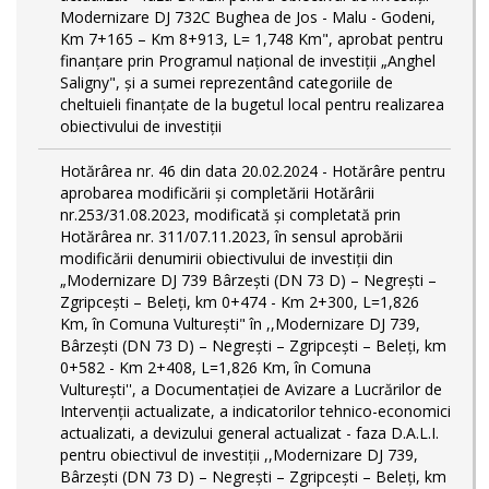
Modernizare DJ 732C Bughea de Jos - Malu - Godeni,
Km 7+165 – Km 8+913, L= 1,748 Km", aprobat pentru
finanțare prin Programul național de investiții „Anghel
Saligny", și a sumei reprezentând categoriile de
cheltuieli finanțate de la bugetul local pentru realizarea
obiectivului de investiții
Hotărârea nr. 46 din data 20.02.2024 - Hotărâre pentru
aprobarea modificării şi completării Hotărârii
nr.253/31.08.2023, modificată și completată prin
Hotărârea nr. 311/07.11.2023, în sensul aprobării
modificării denumirii obiectivului de investiții din
„Modernizare DJ 739 Bârzeşti (DN 73 D) – Negrești –
Zgripcești – Beleți, km 0+474 - Km 2+300, L=1,826
Km, în Comuna Vulturești" în ,,Modernizare DJ 739,
Bârzeşti (DN 73 D) – Negrești – Zgripcești – Beleți, km
0+582 - Km 2+408, L=1,826 Km, în Comuna
Vulturești'', a Documentației de Avizare a Lucrărilor de
Intervenții actualizate, a indicatorilor tehnico-economici
actualizati, a devizului general actualizat - faza D.A.L.I.
pentru obiectivul de investiţii ,,Modernizare DJ 739,
Bârzeşti (DN 73 D) – Negrești – Zgripcești – Beleți, km