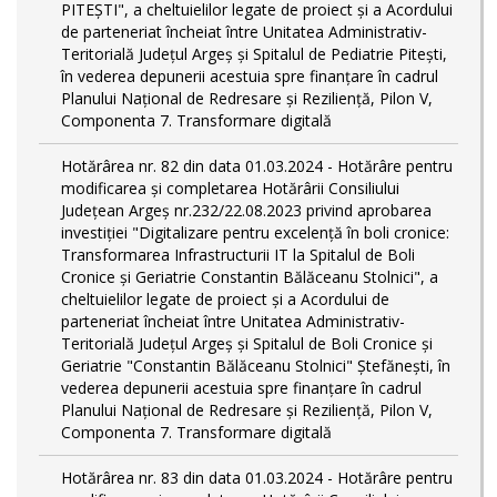
PITEŞTI", a cheltuielilor legate de proiect și a Acordului
de parteneriat încheiat între Unitatea Administrativ-
Teritorială Județul Argeș și Spitalul de Pediatrie Pitești,
în vederea depunerii acestuia spre finanțare în cadrul
Planului Național de Redresare și Reziliență, Pilon V,
Componenta 7. Transformare digitală
Hotărârea nr. 82 din data 01.03.2024 - Hotărâre pentru
modificarea și completarea Hotărârii Consiliului
Județean Argeș nr.232/22.08.2023 privind aprobarea
investiției "Digitalizare pentru excelență în boli cronice:
Transformarea Infrastructurii IT la Spitalul de Boli
Cronice și Geriatrie Constantin Bălăceanu Stolnici", a
cheltuielilor legate de proiect și a Acordului de
parteneriat încheiat între Unitatea Administrativ-
Teritorială Județul Argeș și Spitalul de Boli Cronice și
Geriatrie "Constantin Bălăceanu Stolnici" Ștefănești, în
vederea depunerii acestuia spre finanțare în cadrul
Planului Național de Redresare și Reziliență, Pilon V,
Componenta 7. Transformare digitală
Hotărârea nr. 83 din data 01.03.2024 - Hotărâre pentru