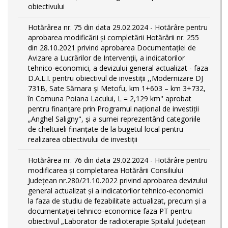
obiectivului
Hotărârea nr. 75 din data 29.02.2024 - Hotărâre pentru
aprobarea modificării şi completării Hotărârii nr. 255
din 28.10.2021 privind aprobarea Documentației de
Avizare a Lucrărilor de Intervenții, a indicatorilor
tehnico-economici, a devizului general actualizat - faza
D.A.L.I. pentru obiectivul de investiţii ,,Modernizare DJ
731B, Sate Sămara și Metofu, km 1+603 – km 3+732,
în Comuna Poiana Lacului, L = 2,129 km'' aprobat
pentru finanțare prin Programul național de investiții
„Anghel Saligny", și a sumei reprezentând categoriile
de cheltuieli finanțate de la bugetul local pentru
realizarea obiectivului de investiții
Hotărârea nr. 76 din data 29.02.2024 - Hotărâre pentru
modificarea și completarea Hotărârii Consiliului
Județean nr.280/21.10.2022 privind aprobarea devizului
general actualizat și a indicatorilor tehnico-economici
la faza de studiu de fezabilitate actualizat, precum și a
documentației tehnico-economice faza PT pentru
obiectivul „Laborator de radioterapie Spitalul Județean