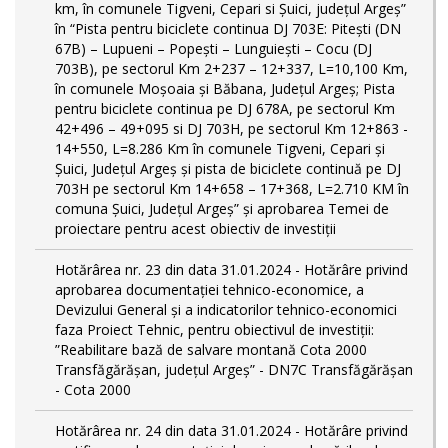
km, în comunele Tigveni, Cepari si Șuici, județul Argeș”
în “Pista pentru biciclete continua DJ 703E: Pitești (DN
67B) – Lupueni – Popești – Lunguiești – Cocu (DJ
703B), pe sectorul Km 2+237 – 12+337, L=10,100 Km,
în comunele Moșoaia și Băbana, Județul Argeș; Pista
pentru biciclete continua pe DJ 678A, pe sectorul Km
42+496 – 49+095 si DJ 703H, pe sectorul Km 12+863 -
14+550, L=8.286 Km în comunele Tigveni, Cepari și
Șuici, Județul Argeș și pista de biciclete continuă pe DJ
703H pe sectorul Km 14+658 – 17+368, L=2.710 KM în
comuna Șuici, Județul Argeș” şi aprobarea Temei de
proiectare pentru acest obiectiv de investiţii
Hotărârea nr. 23 din data 31.01.2024 - Hotărâre privind
aprobarea documentației tehnico-economice, a
Devizului General și a indicatorilor tehnico-economici
faza Proiect Tehnic, pentru obiectivul de investiții:
”Reabilitare bază de salvare montană Cota 2000
Transfăgărășan, județul Argeș” - DN7C Transfăgărășan
- Cota 2000
Hotărârea nr. 24 din data 31.01.2024 - Hotărâre privind