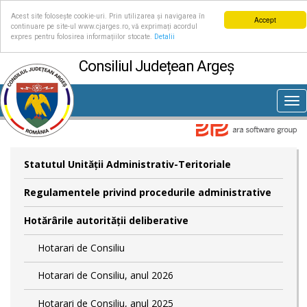
Acest site folosește cookie-uri. Prin utilizarea și navigarea în
Accept
continuare pe site-ul www.cjarges.ro, vă exprimați acordul
expres pentru folosirea informațiilor stocate.
Detalii
Consiliul Județean Argeș
Tog
nav
Statutul Unităţii Administrativ-Teritoriale
Regulamentele privind procedurile administrative
Hotărârile autorităţii deliberative
Hotarari de Consiliu
Hotarari de Consiliu, anul 2026
Hotarari de Consiliu, anul 2025