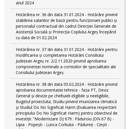
anul 2024
Hotărârea nr. 36 din data 31.01.2024 - Hotărâre privind
stabilirea salariilor de bază pentru funcționarii publici și
personalul contractual din cadrul Direcției Generale de
Asistență Socială și Protecția Copilului Argeş începând
cu data de 01.02.2024
Hotărârea nr. 37 din data 31.01.2024 - Hotărâre pentru
modificarea și completarea Hotărârii Consiliului
Județean Argeș nr. 2/2.11.2020 privind aprobarea
componenței nominale a comisiilor de specialitate ale
Consiliului Județean Argeș
Hotărârea nr. 38 din data 05.02.2024 - Hotărâre privind
aprobarea documentației tehnice - faza PT, Deviz
General și devize pe cheltuieli eligibile și neeligibile,
Bugetul proiectului, Studiu privind imunizarea climatică
și Studiul Do No Significat Harm (Evaluarea respectării
principiului Do No Significat Harm) pentru obiectivul de
investiții: "Modernizare DJ 679 : Păduroiu (DN 67 B) -
Lipia - Popești - Lunca Corbului - Pădureţi - Ciești -