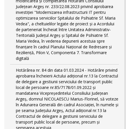
modificarea și completarea Hotărârii Consiliului
Județean Argeș nr. 233/22.08.2023 privind aprobarea
investiției "Modernizarea infrastructurii IT pentru
optimizarea serviciilor Spitalului de Psihiatrie Sf. Maria
Vedea", a cheltuielilor legate de proiect și a Acordului
de parteneriat încheiat între Unitatea Administrativ-
Teritorială Județul Argeș și Spitalul de Psihiatrie Sf.
Maria Vedea, în vederea depunerii acestuia spre
finanțare în cadrul Planului Național de Redresare și
Reziliență, Pilon V, Componenta 7. Transformare
digitală
Hotărârea nr. 84 din data 01.03.2024 - Hotărâre privind
aprobarea încheierii Actului adițional nr.13 la Contractul
de delegare a gestiunii serviciului de transport public
local de persoane nr.85/7178/01.09.2022 și
mandatarea Vicepreședintelui Consiliului Județean
Argeș, domnul NICOLAESCU Marius-Florinel, să voteze
în Adunarea Generală din cadrul Asociației, în numele și
pe seama Județului Argeș, Actul adițional nr.13 la
Contractul de delegare a gestiunii serviciului de
transport public local de persoane, precum și
semnarea acestuia