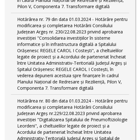
în cadrul Planului Național de Redresare și Reziliență,
Pilon V, Componenta 7. Transformare digitală
Hotărârea nr. 79 din data 01.03.2024 - Hotărâre pentru
modificarea și completarea Hotărârii Consiliului
Județean Argeș nr. 230/22.08.2023 privind aprobarea
investiției "Consolidarea investițiilor în sisteme
informatice și în infrastructura digitală a Spitalului
Orășenesc REGELE CAROL I Costești", a cheltuielilor
legate de proiect și a Acordului de parteneriat încheiat
între Unitatea Administrativ-Teritorială Județul Argeș și
Spitalul Orășenesc REGELE CAROL I Costești, în
vederea depunerii acestuia spre finanțare în cadrul
Planului Național de Redresare și Reziliență, Pilon V,
Componenta 7. Transformare digitală
Hotărârea nr. 80 din data 01.03.2024 - Hotărâre pentru
modificarea și completarea Hotărârii Consiliului
Județean Argeș nr.229/22.08.2023 privind aprobarea
investiției "Digitalizarea Spitalului de Pneumoftiziologie
Leordeni", a cheltuielilor legate de proiect și a
Acordului de parteneriat încheiat între Unitatea
Administrativ-Teritorială Județul Argeș și Spitalul de