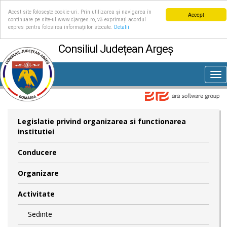
Acest site folosește cookie-uri. Prin utilizarea și navigarea în
Accept
continuare pe site-ul www.cjarges.ro, vă exprimați acordul
expres pentru folosirea informațiilor stocate.
Detalii
Consiliul Județean Argeș
Tog
nav
Legislatie privind organizarea si functionarea
institutiei
Conducere
Organizare
Activitate
Sedinte