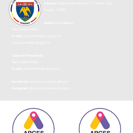
Adresa:
Piaţa Vasile Milea nr. 1, Piteşti, Cod
Postal: 110053
Relații cu Publicul
Tel:
0248/214009
E-mail:
registratura@cjarges.ro
birou_presa@cjarges.ro
Cabinet Președinte
Tel:
0248/210056
E-mail:
presedinte@cjarges.ro
Facebook:
facebook.com/CJArges
Instagram:
@consiliuljudeteanarges