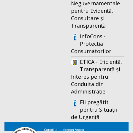
Neguvernamentale
pentru Evidență,
Consultare și
Transparență
InfoCons -
Protecția
Consumatorilor
ETICA - Eficiență,
Transparență și
Interes pentru
Conduita din
Administrație
Fii pregătit
pentru Situații
de Urgență
Consiliul Județean Argeș