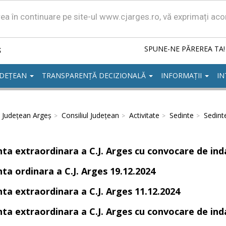
area în continuare pe site-ul www.cjarges.ro, vă exprimați ac
ș
SPUNE-NE PĂREREA TA!
UDEȚEAN
TRANSPARENȚĂ DECIZIONALĂ
INFORMAȚII
IN
l Județean Argeș
Consiliul Județean
Activitate
Sedinte
Sedint
nta extraordinara a C.J. Arges cu convocare de ind
nta ordinara a C.J. Arges 19.12.2024
nta extraordinara a C.J. Arges 11.12.2024
nta extraordinara a C.J. Arges cu convocare de ind