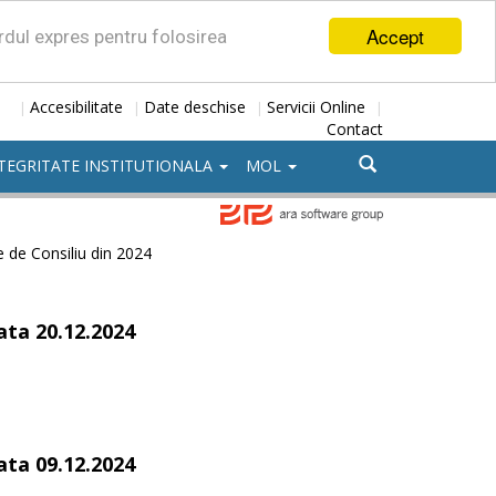
Accept
ordul expres pentru folosirea
Accesibilitate
Date deschise
Servicii Online
|
|
|
|
Contact
TEGRITATE INSTITUTIONALA
MOL
e de Consiliu din 2024
ata 20.12.2024
ata 09.12.2024