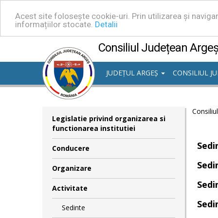
Acest site folosește cookie-uri. Prin utilizarea și navig
informațiilor stocate.
Detalii
Consiliul Județean Arge
JUDEȚUL ARGEȘ
CONSILIUL J
Consiliu
Legislatie privind organizarea si
functionarea institutiei
Sedi
Conducere
Sedi
Organizare
Sedi
Activitate
Sedi
Sedinte