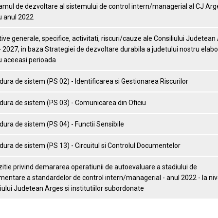
mul de dezvoltare al sistemului de control intern/managerial al CJ Arg
u anul 2022
ive generale, specifice, activitati, riscuri/cauze ale Consiliului Judetean
 2027, in baza Strategiei de dezvoltare durabila a judetului nostru elab
u aceeasi perioada
ura de sistem (PS 02) - Identificarea si Gestionarea Riscurilor
dura de sistem (PS 03) - Comunicarea din Oficiu
ura de sistem (PS 04) - Functii Sensibile
ura de sistem (PS 13) - Circuitul si Controlul Documentelor
itie privind demararea operatiunii de autoevaluare a stadiului de
entare a standardelor de control intern/managerial - anul 2022 - la niv
iului Judetean Arges si institutiilor subordonate