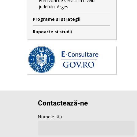
Furnizorii de servicii la nivelul
judetului Arges
Programe si strategii
Rapoarte si studii