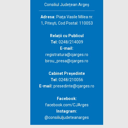
Consiliul Județean Argeș
Adresa:
Piaţa Vasile Milea nr.
1, Piteşti, Cod Postal: 110053
Relații cu Publicul
Tel:
0248/214009
E-mail:
registratura@cjarges.ro
birou_presa@cjarges.ro
Cabinet Președinte
Tel:
0248/210056
E-mail:
presedinte@cjarges.ro
Facebook:
facebook.com/CJArges
Instagram:
@consiliuljudeteanarges