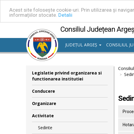
Acest site folosește cookie-uri. Prin utilizarea și navig
informațiilor stocate.
Detalii
Consiliul Județean Arge
JUDEȚUL ARGEȘ
CONSILIUL J
Consiliu
Legislatie privind organizarea si
Sedin
functionarea institutiei
Conducere
Sedin
Organizare
Proces
Activitate
Hotara
Sedinte