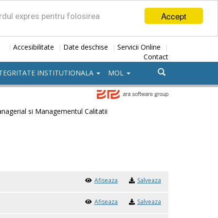
Accept
ordul expres pentru folosirea
Accesibilitate
Date deschise
Servicii Online
|
|
|
|
Contact
TEGRITATE INSTITUTIONALA
MOL
nagerial si Managementul Calitatii
Afiseaza
Salveaza
Afiseaza
Salveaza