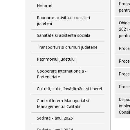
Progra
Hotarari
pentr
Rapoarte activitate consilieri
judeteni
Obiect
2021 -
Sanatate si asistenta sociala
pentr
Transporturi si drumuri judetene
Proced
Patrimoniul judetului
Proce
Cooperare internationala -
Proced
Parteneriate
Proced
Cultură, culte, învățământ și tineret
Dispoz
Control Intern Managerial si
Managementul Calitatii
implem
Consil
Sedinte - anul 2025
Sedinte - anul 2024