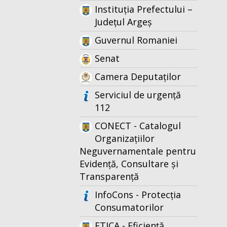
Instituția Prefectului –
Județul Argeș
Guvernul Romaniei
Senat
Camera Deputaților
Serviciul de urgență
112
CONECT - Catalogul
Organizațiilor
Neguvernamentale pentru
Evidență, Consultare și
Transparență
InfoCons - Protecția
Consumatorilor
ETICA - Eficiență,