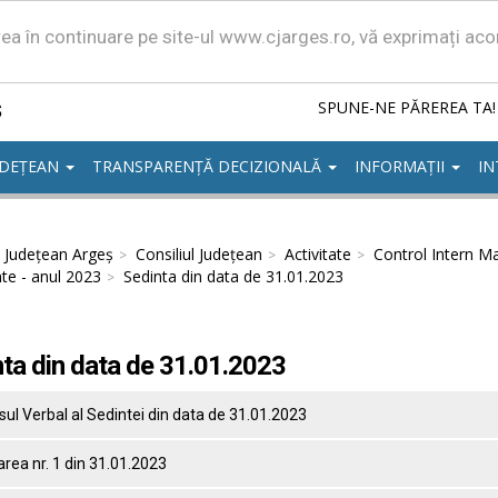
area în continuare pe site-ul www.cjarges.ro, vă exprimați ac
ș
SPUNE-NE PĂREREA TA!
UDEȚEAN
TRANSPARENȚĂ DECIZIONALĂ
INFORMAȚII
IN
l Județean Argeș
Consiliul Județean
Activitate
Control Intern Ma
te - anul 2023
Sedinta din data de 31.01.2023
ta din data de 31.01.2023
ul Verbal al Sedintei din data de 31.01.2023
rea nr. 1 din 31.01.2023