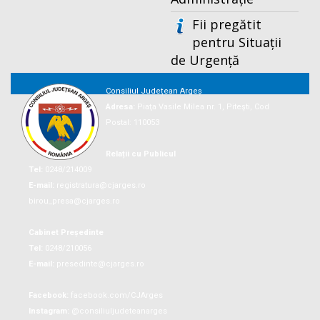
Fii pregătit
pentru Situații
de Urgență
Consiliul Județean Argeș
Adresa:
Piaţa Vasile Milea nr. 1, Piteşti, Cod
Postal: 110053
Relații cu Publicul
Tel:
0248/214009
E-mail:
registratura@cjarges.ro
birou_presa@cjarges.ro
Cabinet Președinte
Tel:
0248/210056
E-mail:
presedinte@cjarges.ro
Facebook:
facebook.com/CJArges
Instagram:
@consiliuljudeteanarges