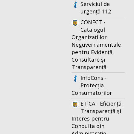
Serviciul de
urgență 112
CONECT -
Catalogul
Organizațiilor
Neguvernamentale
pentru Evidență,
Consultare și
Transparență
InfoCons -
Protecția
Consumatorilor
ETICA - Eficiență,
Transparență și
Interes pentru
Conduita din
Administrație