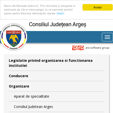
Acest site folosește cookie-uri. Prin utilizarea și navigarea în
Accept
continuare pe site-ul www.cjarges.ro, vă exprimați acordul
expres pentru folosirea informațiilor stocate.
Detalii
Consiliul Județean Argeș
Tog
nav
Legislatie privind organizarea si functionarea
institutiei
Conducere
Organizare
Aparat de specialitate
Consiliul Judetean Arges