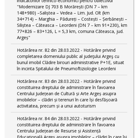
indicatorilor tehnico-economici pentru obiectivul
"Modernizare DJ 703 B Morărești (DN 7 – km
148+980) –Saliștea – Vedea – Lim. Jud. Olt (km
34+714) – Marghia – Pădureți – Costești – Șerbănești –
Siliștea – Căteasca – Leordeni (DN 7 – km 91+230), km
77+826 – 83+126, L = 5,3 km, comuna Căteasca, jud.
Argeș"
Hotărârea nr. 82 din 28.03.2022 - Hotărâre privind
completarea domeniului public al judeţului Argeş cu
bunul imobil Clădire birouri administrative P+1E, situat
în incinta Spitalului de Pneumoftiziologie Leordeni
Hotărârea nr. 83 din 28.03.2022 - Hotărâre privind
constituirea dreptului de administrare în favoarea
Centrului Județean de Cultură și Arte Argeș asupra
imobilelor – clădiri și terenuri în care își desfășoară
activitatea, precum și a unui autoturism
Hotărârea nr. 84 din 28.03.2022 - Hotărâre privind
constituirea dreptului de administrare în favoarea
Centrului Județean de Resurse și Asistență
Educațională Argeș asupra imobilelor – clădiri în care își