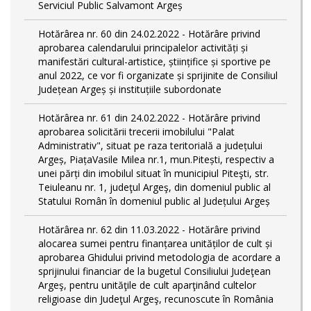
Serviciul Public Salvamont Argeș
Hotărârea nr. 60 din 24.02.2022 - Hotărâre privind
aprobarea calendarului principalelor activități și
manifestări cultural-artistice, științifice și sportive pe
anul 2022, ce vor fi organizate și sprijinite de Consiliul
Județean Argeș și instituțiile subordonate
Hotărârea nr. 61 din 24.02.2022 - Hotărâre privind
aprobarea solicitării trecerii imobilului "Palat
Administrativ", situat pe raza teritorială a județului
Argeș, PiațaVasile Milea nr.1, mun.Pitești, respectiv a
unei părți din imobilul situat în municipiul Piteşti, str.
Teiuleanu nr. 1, judeţul Argeş, din domeniul public al
Statului Român în domeniul public al Județului Argeș
Hotărârea nr. 62 din 11.03.2022 - Hotărâre privind
alocarea sumei pentru finanțarea unităților de cult și
aprobarea Ghidului privind metodologia de acordare a
sprijinului financiar de la bugetul Consiliului Judeţean
Argeş, pentru unităţile de cult aparţinând cultelor
religioase din Judeţul Argeş, recunoscute în România