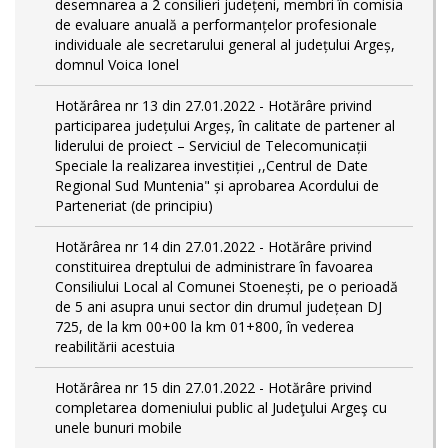
desemnarea a 2 consilieri județeni, membri în comisia
de evaluare anuală a performanțelor profesionale
individuale ale secretarului general al județului Argeș,
domnul Voica Ionel
Hotărârea nr 13 din 27.01.2022 - Hotărâre privind
participarea județului Argeș, în calitate de partener al
liderului de proiect – Serviciul de Telecomunicații
Speciale la realizarea investiției ,,Centrul de Date
Regional Sud Muntenia" și aprobarea Acordului de
Parteneriat (de principiu)
Hotărârea nr 14 din 27.01.2022 - Hotărâre privind
constituirea dreptului de administrare în favoarea
Consiliului Local al Comunei Stoenești, pe o perioadă
de 5 ani asupra unui sector din drumul județean DJ
725, de la km 00+00 la km 01+800, în vederea
reabilitării acestuia
Hotărârea nr 15 din 27.01.2022 - Hotărâre privind
completarea domeniului public al Judeţului Argeş cu
unele bunuri mobile