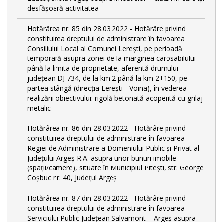
desfășoară activitatea
Hotărârea nr. 85 din 28.03.2022 - Hotărâre privind
constituirea dreptului de administrare în favoarea
Consiliului Local al Comunei Lerești, pe perioadă
temporară asupra zonei de la marginea carosabilului
până la limita de proprietate, aferentă drumului
județean DJ 734, de la km 2 până la km 2+150, pe
partea stângă (direcția Lerești - Voina), în vederea
realizării obiectivului: rigolă betonată acoperită cu grilaj
metalic
Hotărârea nr. 86 din 28.03.2022 - Hotărâre privind
constituirea dreptului de administrare în favoarea
Regiei de Administrare a Domeniului Public și Privat al
Județului Argeș R.A. asupra unor bunuri imobile
(spații/camere), situate în Municipiul Pitești, str. George
Coșbuc nr. 40, Județul Argeș
Hotărârea nr. 87 din 28.03.2022 - Hotărâre privind
constituirea dreptului de administrare în favoarea
Serviciului Public Județean Salvamont – Argeș asupra