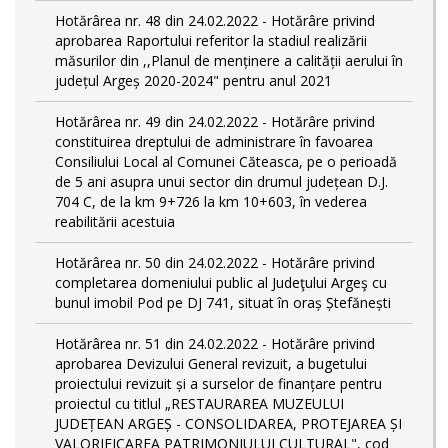
Hotărârea nr. 48 din 24.02.2022 - Hotărâre privind
aprobarea Raportului referitor la stadiul realizării
măsurilor din ,,Planul de menținere a calității aerului în
județul Argeș 2020-2024" pentru anul 2021
Hotărârea nr. 49 din 24.02.2022 - Hotărâre privind
constituirea dreptului de administrare în favoarea
Consiliului Local al Comunei Căteasca, pe o perioadă
de 5 ani asupra unui sector din drumul județean D.J.
704 C, de la km 9+726 la km 10+603, în vederea
reabilitării acestuia
Hotărârea nr. 50 din 24.02.2022 - Hotărâre privind
completarea domeniului public al Judeţului Argeş cu
bunul imobil Pod pe DJ 741, situat în oraș Ștefănești
Hotărârea nr. 51 din 24.02.2022 - Hotărâre privind
aprobarea Devizului General revizuit, a bugetului
proiectului revizuit și a surselor de finanțare pentru
proiectul cu titlul „RESTAURAREA MUZEULUI
JUDEȚEAN ARGEȘ - CONSOLIDAREA, PROTEJAREA ȘI
VALORIFICAREA PATRIMONIULUI CULTURAL", cod