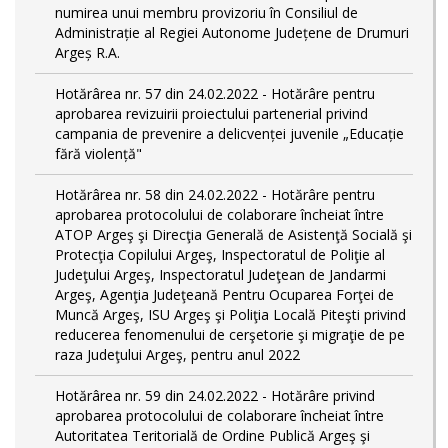
numirea unui membru provizoriu în Consiliul de
Administrație al Regiei Autonome Județene de Drumuri
Argeș R.A.
Hotărârea nr. 57 din 24.02.2022 - Hotărâre pentru
aprobarea revizuirii proiectului partenerial privind
campania de prevenire a delicvenței juvenile „Educație
fără violență"
Hotărârea nr. 58 din 24.02.2022 - Hotărâre pentru
aprobarea protocolului de colaborare încheiat între
ATOP Argeş şi Direcţia Generală de Asistenţă Socială şi
Protecţia Copilului Argeş, Inspectoratul de Poliţie al
Judeţului Argeş, Inspectoratul Judeţean de Jandarmi
Argeş, Agenţia Judeţeană Pentru Ocuparea Forţei de
Muncă Argeş, ISU Argeş şi Poliţia Locală Piteşti privind
reducerea fenomenului de cerşetorie şi migraţie de pe
raza Judeţului Argeş, pentru anul 2022
Hotărârea nr. 59 din 24.02.2022 - Hotărâre privind
aprobarea protocolului de colaborare încheiat între
Autoritatea Teritorială de Ordine Publică Argeş şi