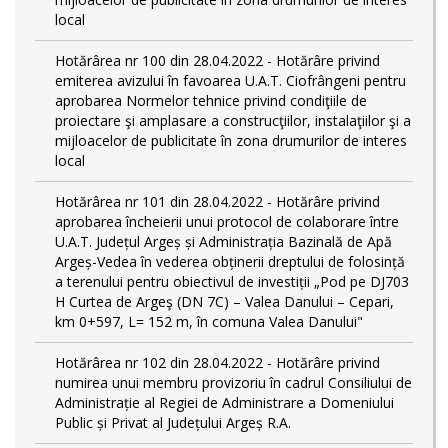
local
Hotărârea nr 100 din 28.04.2022 - Hotărâre privind
emiterea avizului în favoarea U.A.T. Ciofrângeni pentru
aprobarea Normelor tehnice privind condiţiile de
proiectare şi amplasare a construcţiilor, instalaţiilor şi a
mijloacelor de publicitate în zona drumurilor de interes
local
Hotărârea nr 101 din 28.04.2022 - Hotărâre privind
aprobarea încheierii unui protocol de colaborare între
U.A.T. Județul Argeș și Administrația Bazinală de Apă
Argeș-Vedea în vederea obținerii dreptului de folosință
a terenului pentru obiectivul de investiții „Pod pe DJ703
H Curtea de Argeş (DN 7C) – Valea Danului – Cepari,
km 0+597, L= 152 m, în comuna Valea Danului"
Hotărârea nr 102 din 28.04.2022 - Hotărâre privind
numirea unui membru provizoriu în cadrul Consiliului de
Administrație al Regiei de Administrare a Domeniului
Public și Privat al Județului Argeș R.A.