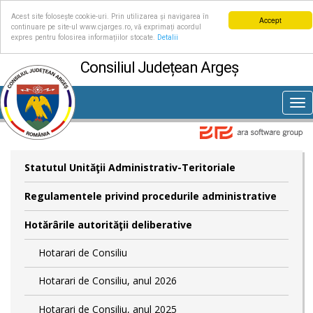
Acest site folosește cookie-uri. Prin utilizarea și navigarea în
Accept
continuare pe site-ul www.cjarges.ro, vă exprimați acordul
expres pentru folosirea informațiilor stocate.
Detalii
Consiliul Județean Argeș
Tog
nav
Statutul Unităţii Administrativ-Teritoriale
Regulamentele privind procedurile administrative
Hotărârile autorităţii deliberative
Hotarari de Consiliu
Hotarari de Consiliu, anul 2026
Hotarari de Consiliu, anul 2025