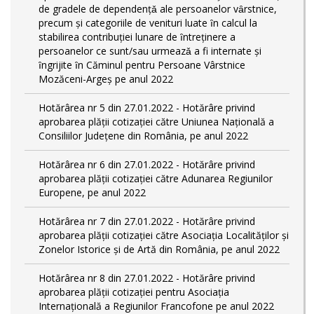
de gradele de dependențǎ ale persoanelor vȃrstnice,
precum și categoriile de venituri luate ȋn calcul la
stabilirea contribuției lunare de ȋntreținere a
persoanelor ce sunt/sau urmeazǎ a fi internate și
ȋngrijite ȋn Căminul pentru Persoane Vârstnice
Mozăceni-Argeș pe anul 2022
Hotărârea nr 5 din 27.01.2022 - Hotărâre privind
aprobarea plății cotizației către Uniunea Națională a
Consiliilor Județene din România, pe anul 2022
Hotărârea nr 6 din 27.01.2022 - Hotărâre privind
aprobarea plății cotizației către Adunarea Regiunilor
Europene, pe anul 2022
Hotărârea nr 7 din 27.01.2022 - Hotărâre privind
aprobarea plății cotizației către Asociația Localităților și
Zonelor Istorice și de Artă din România, pe anul 2022
Hotărârea nr 8 din 27.01.2022 - Hotărâre privind
aprobarea plății cotizației pentru Asociația
Internațională a Regiunilor Francofone pe anul 2022