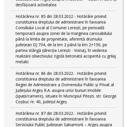
desfășoară activitatea
Hotărârea nr. 85 din 28.03.2022 - Hotărâre privind
constituirea dreptului de administrare în favoarea
Consiliului Local al Comunei Lerești, pe perioadă
temporară asupra zonei de la marginea carosabilului
până la limita de proprietate, aferentă drumului
județean DJ 734, de la km 2 până la km 2+150, pe
partea stângă (direcția Lerești - Voina), în vederea
realizării obiectivului: rigolă betonată acoperită cu grilaj
metalic
Hotărârea nr. 86 din 28.03.2022 - Hotărâre privind
constituirea dreptului de administrare în favoarea
Regiei de Administrare a Domeniului Public și Privat al
Județului Argeș R.A. asupra unor bunuri imobile
(spații/camere), situate în Municipiul Pitești, str. George
Coșbuc nr. 40, Județul Argeș
Hotărârea nr. 87 din 28.03.2022 - Hotărâre privind
constituirea dreptului de administrare în favoarea
Serviciului Public Județean Salvamont – Argeș asupra