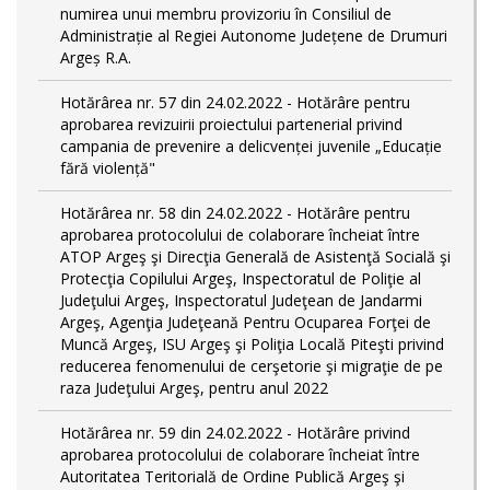
numirea unui membru provizoriu în Consiliul de
Administrație al Regiei Autonome Județene de Drumuri
Argeș R.A.
Hotărârea nr. 57 din 24.02.2022 - Hotărâre pentru
aprobarea revizuirii proiectului partenerial privind
campania de prevenire a delicvenței juvenile „Educație
fără violență"
Hotărârea nr. 58 din 24.02.2022 - Hotărâre pentru
aprobarea protocolului de colaborare încheiat între
ATOP Argeş şi Direcţia Generală de Asistenţă Socială şi
Protecţia Copilului Argeş, Inspectoratul de Poliţie al
Judeţului Argeş, Inspectoratul Judeţean de Jandarmi
Argeş, Agenţia Judeţeană Pentru Ocuparea Forţei de
Muncă Argeş, ISU Argeş şi Poliţia Locală Piteşti privind
reducerea fenomenului de cerşetorie şi migraţie de pe
raza Judeţului Argeş, pentru anul 2022
Hotărârea nr. 59 din 24.02.2022 - Hotărâre privind
aprobarea protocolului de colaborare încheiat între
Autoritatea Teritorială de Ordine Publică Argeş şi