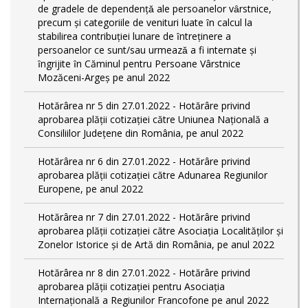
de gradele de dependențǎ ale persoanelor vȃrstnice,
precum și categoriile de venituri luate ȋn calcul la
stabilirea contribuției lunare de ȋntreținere a
persoanelor ce sunt/sau urmeazǎ a fi internate și
ȋngrijite ȋn Căminul pentru Persoane Vârstnice
Mozăceni-Argeș pe anul 2022
Hotărârea nr 5 din 27.01.2022 - Hotărâre privind
aprobarea plății cotizației către Uniunea Națională a
Consiliilor Județene din România, pe anul 2022
Hotărârea nr 6 din 27.01.2022 - Hotărâre privind
aprobarea plății cotizației către Adunarea Regiunilor
Europene, pe anul 2022
Hotărârea nr 7 din 27.01.2022 - Hotărâre privind
aprobarea plății cotizației către Asociația Localităților și
Zonelor Istorice și de Artă din România, pe anul 2022
Hotărârea nr 8 din 27.01.2022 - Hotărâre privind
aprobarea plății cotizației pentru Asociația
Internațională a Regiunilor Francofone pe anul 2022