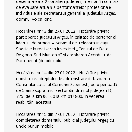
desemnarea a 2 consilieri județeni, membri în comisia
de evaluare anuală a performanțelor profesionale
individuale ale secretarului general al județului Argeș,
domnul Voica Ionel
Hotărârea nr 13 din 27.01.2022 - Hotărâre privind
participarea județului Argeș, în calitate de partener al
liderului de proiect – Serviciul de Telecomunicații
Speciale la realizarea investiției ,,Centrul de Date
Regional Sud Muntenia" și aprobarea Acordului de
Parteneriat (de principiu)
Hotărârea nr 14 din 27.01.2022 - Hotărâre privind
constituirea dreptului de administrare în favoarea
Consiliului Local al Comunei Stoenești, pe o perioadă
de 5 ani asupra unui sector din drumul județean DJ
725, de la km 00+00 la km 01+800, în vederea
reabilitării acestuia
Hotărârea nr 15 din 27.01.2022 - Hotărâre privind
completarea domeniului public al Judeţului Argeş cu
unele bunuri mobile