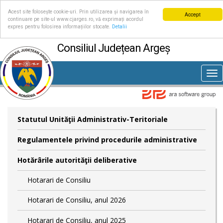
Acest site folosește cookie-uri. Prin utilizarea și navigarea în
Accept
continuare pe site-ul www.cjarges.ro, vă exprimați acordul
expres pentru folosirea informațiilor stocate.
Detalii
Consiliul Județean Argeș
Tog
nav
Statutul Unităţii Administrativ-Teritoriale
Regulamentele privind procedurile administrative
Hotărârile autorităţii deliberative
Hotarari de Consiliu
Hotarari de Consiliu, anul 2026
Hotarari de Consiliu, anul 2025