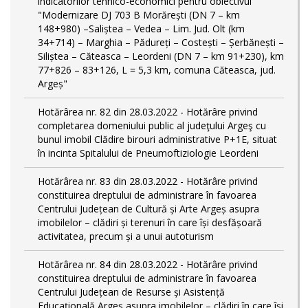
indicatorilor tehnico-economici pentru obiectivul
"Modernizare DJ 703 B Morărești (DN 7 – km
148+980) –Saliștea – Vedea – Lim. Jud. Olt (km
34+714) – Marghia – Pădureți – Costești – Șerbănești –
Siliștea – Căteasca – Leordeni (DN 7 – km 91+230), km
77+826 – 83+126, L = 5,3 km, comuna Căteasca, jud.
Argeș"
Hotărârea nr. 82 din 28.03.2022 - Hotărâre privind
completarea domeniului public al judeţului Argeş cu
bunul imobil Clădire birouri administrative P+1E, situat
în incinta Spitalului de Pneumoftiziologie Leordeni
Hotărârea nr. 83 din 28.03.2022 - Hotărâre privind
constituirea dreptului de administrare în favoarea
Centrului Județean de Cultură și Arte Argeș asupra
imobilelor – clădiri și terenuri în care își desfășoară
activitatea, precum și a unui autoturism
Hotărârea nr. 84 din 28.03.2022 - Hotărâre privind
constituirea dreptului de administrare în favoarea
Centrului Județean de Resurse și Asistență
Educațională Argeș asupra imobilelor – clădiri în care își