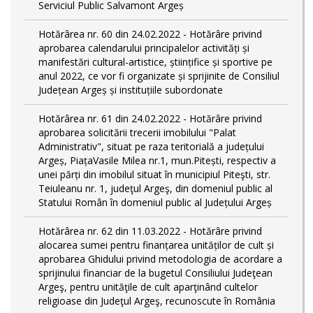
Serviciul Public Salvamont Argeș
Hotărârea nr. 60 din 24.02.2022 - Hotărâre privind
aprobarea calendarului principalelor activități și
manifestări cultural-artistice, științifice și sportive pe
anul 2022, ce vor fi organizate și sprijinite de Consiliul
Județean Argeș și instituțiile subordonate
Hotărârea nr. 61 din 24.02.2022 - Hotărâre privind
aprobarea solicitării trecerii imobilului "Palat
Administrativ", situat pe raza teritorială a județului
Argeș, PiațaVasile Milea nr.1, mun.Pitești, respectiv a
unei părți din imobilul situat în municipiul Piteşti, str.
Teiuleanu nr. 1, judeţul Argeş, din domeniul public al
Statului Român în domeniul public al Județului Argeș
Hotărârea nr. 62 din 11.03.2022 - Hotărâre privind
alocarea sumei pentru finanțarea unităților de cult și
aprobarea Ghidului privind metodologia de acordare a
sprijinului financiar de la bugetul Consiliului Judeţean
Argeş, pentru unităţile de cult aparţinând cultelor
religioase din Judeţul Argeş, recunoscute în România