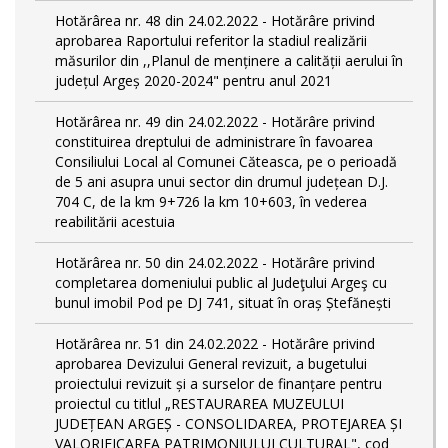
Hotărârea nr. 48 din 24.02.2022 - Hotărâre privind
aprobarea Raportului referitor la stadiul realizării
măsurilor din ,,Planul de menținere a calității aerului în
județul Argeș 2020-2024" pentru anul 2021
Hotărârea nr. 49 din 24.02.2022 - Hotărâre privind
constituirea dreptului de administrare în favoarea
Consiliului Local al Comunei Căteasca, pe o perioadă
de 5 ani asupra unui sector din drumul județean D.J.
704 C, de la km 9+726 la km 10+603, în vederea
reabilitării acestuia
Hotărârea nr. 50 din 24.02.2022 - Hotărâre privind
completarea domeniului public al Judeţului Argeş cu
bunul imobil Pod pe DJ 741, situat în oraș Ștefănești
Hotărârea nr. 51 din 24.02.2022 - Hotărâre privind
aprobarea Devizului General revizuit, a bugetului
proiectului revizuit și a surselor de finanțare pentru
proiectul cu titlul „RESTAURAREA MUZEULUI
JUDEȚEAN ARGEȘ - CONSOLIDAREA, PROTEJAREA ȘI
VALORIFICAREA PATRIMONIULUI CULTURAL", cod