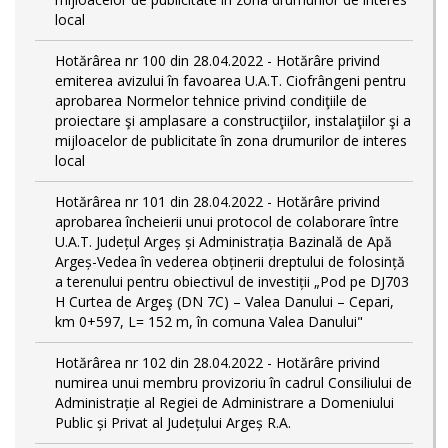
local
Hotărârea nr 100 din 28.04.2022 - Hotărâre privind
emiterea avizului în favoarea U.A.T. Ciofrângeni pentru
aprobarea Normelor tehnice privind condiţiile de
proiectare şi amplasare a construcţiilor, instalaţiilor şi a
mijloacelor de publicitate în zona drumurilor de interes
local
Hotărârea nr 101 din 28.04.2022 - Hotărâre privind
aprobarea încheierii unui protocol de colaborare între
U.A.T. Județul Argeș și Administrația Bazinală de Apă
Argeș-Vedea în vederea obținerii dreptului de folosință
a terenului pentru obiectivul de investiții „Pod pe DJ703
H Curtea de Argeş (DN 7C) – Valea Danului – Cepari,
km 0+597, L= 152 m, în comuna Valea Danului"
Hotărârea nr 102 din 28.04.2022 - Hotărâre privind
numirea unui membru provizoriu în cadrul Consiliului de
Administrație al Regiei de Administrare a Domeniului
Public și Privat al Județului Argeș R.A.