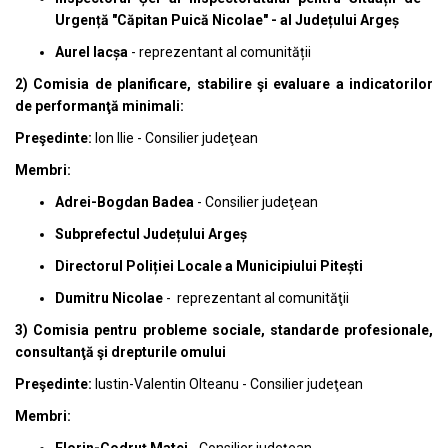
Urgență "Căpitan Puică Nicolae" - al Județului Argeș
Aurel Iacșa
- reprezentant al comunității
2) Comisia de planificare, stabilire şi evaluare a indicatorilor
de performanţă minimali:
Preşedinte:
Ion Ilie
- Consilier judeţean
Membri:
Adrei-Bogdan Badea
- Consilier judeţean
Subprefectul Județului Argeș
Directorul Poliției Locale a Municipiului Pitești
Dumitru Nicolae
- r
eprezentant al comunităţii
3) Comisia pentru probleme sociale, standarde profesionale,
consultanţă şi drepturile omului
Preşedinte:
Iustin-Valentin Olteanu - Consilier judeţean
Membri: