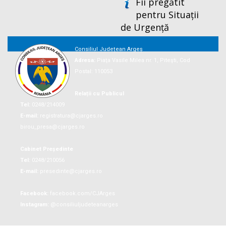
Fii pregătit
pentru Situații
de Urgență
Consiliul Județean Argeș
Adresa:
Piaţa Vasile Milea nr. 1, Piteşti, Cod
Postal: 110053
Relații cu Publicul
Tel:
0248/214009
E-mail:
registratura@cjarges.ro
birou_presa@cjarges.ro
Cabinet Președinte
Tel:
0248/210056
E-mail:
presedinte@cjarges.ro
Facebook:
facebook.com/CJArges
Instagram:
@consiliuljudeteanarges