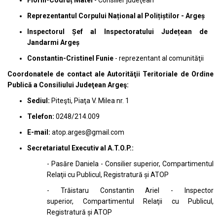
Florin-Codruț Matei
- Consilier judeţean
Reprezentantul Corpului Național al Polițiștilor - Argeș
Inspectorul Șef al Inspectoratului Județean de
Jandarmi Argeș
Constantin-Cristinel Funie
- r
eprezentant al comunităţii
Coordonatele de contact ale Autorităţii Teritoriale de Ordine
Publică a Consiliului Judeţean Argeş:
Sediul:
Piteşti, Piaţa V. Milea nr. 1
Telefon:
0248/214.009
E-mail:
atop.arges@gmail.com
Secretariatul Executiv al A.T.O.P.:
-
Pasăre Daniela - Consilier superior, Compartimentul
Relaţii cu Publicul, Registratură și ATOP
-
Trăistaru Constantin Ariel - Inspector
superior,
Compartimentul Relaţii cu Publicul,
Registratură și ATOP