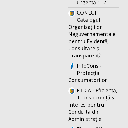
urgență 112
CONECT -
Catalogul
Organizațiilor
Neguvernamentale
pentru Evidență,
Consultare și
Transparență
InfoCons -
Protecția
Consumatorilor
ETICA - Eficiență,
Transparență și
Interes pentru
Conduita din
Administrație