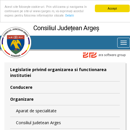
Acest site folosește cookie-uri. Prin utilizarea și navigarea în
Accept
continuare pe site-ul www.cjarges.ro, vă exprimați acordul
expres pentru folosirea informațiilor stocate.
Detalii
Consiliul Județean Argeș
Tog
nav
Legislatie privind organizarea si functionarea
institutiei
Conducere
Organizare
Aparat de specialitate
Consiliul Judetean Arges