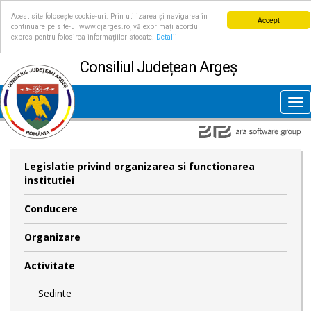
Acest site folosește cookie-uri. Prin utilizarea și navigarea în
Accept
continuare pe site-ul www.cjarges.ro, vă exprimați acordul
expres pentru folosirea informațiilor stocate.
Detalii
Consiliul Județean Argeș
Tog
nav
Legislatie privind organizarea si functionarea
institutiei
Conducere
Organizare
Activitate
Sedinte