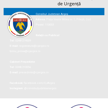
de Urgență
Consiliul Județean Argeș
Adresa:
Piaţa Vasile Milea nr. 1, Piteşti, Cod
Postal: 110053
Relații cu Publicul
Tel:
0248/214009
E-mail:
registratura@cjarges.ro
birou_presa@cjarges.ro
Cabinet Președinte
Tel:
0248/210056
E-mail:
presedinte@cjarges.ro
Facebook:
facebook.com/CJArges
Instagram:
@consiliuljudeteanarges