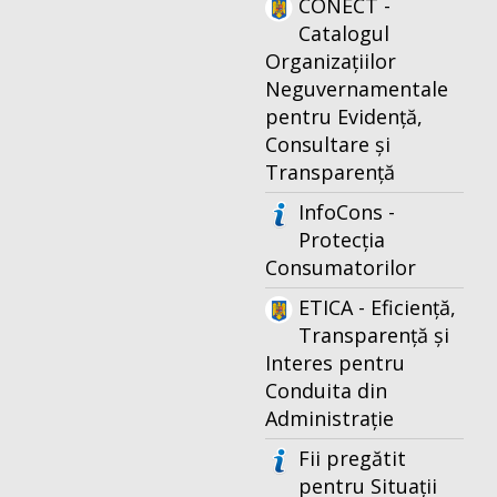
CONECT -
Catalogul
Organizațiilor
Neguvernamentale
pentru Evidență,
Consultare și
Transparență
InfoCons -
Protecția
Consumatorilor
ETICA - Eficiență,
Transparență și
Interes pentru
Conduita din
Administrație
Fii pregătit
pentru Situații