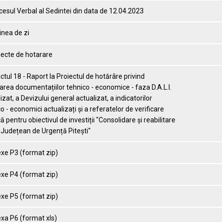
cesul Verbal al Sedintei din data de 12.04.2023
inea de zi
iecte de hotarare
ctul 18 - Raport la Proiectul de hotărâre privind
rea documentațiilor tehnico - economice - faza D.A.L.I.
izat, a Devizului general actualizat, a indicatorilor
o - economici actualizați și a referatelor de verificare
ă pentru obiectivul de investiții "Consolidare și reabilitare
 Județean de Urgență Pitești"
exe P3 (format zip)
exe P4 (format zip)
exe P5 (format zip)
xa P6 (format xls)