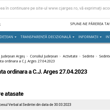
area în continuare pe site-ul www.cjarges.ro, vă exprimați ac
ș
SPUNE-NE PĂREREA TA!
UDEȚEAN
TRANSPARENȚĂ DECIZIONALĂ
INFORMAȚII
IN
l Județean Argeș
Consiliul Județean
Activitate
Sedinte
Sedint
ta ordinara a C.J. Arges 27.04.2023
ta ordinara a C.J. Arges 27.04.2023
re atasate
cesul Verbal al Sedintei din data de 30.03.2023