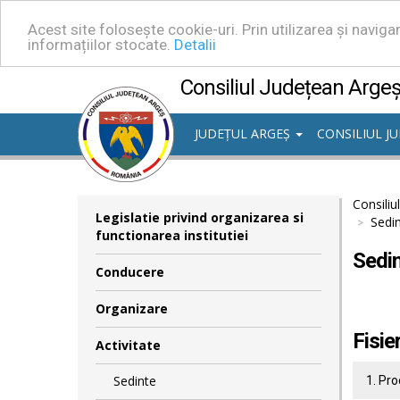
Acest site folosește cookie-uri. Prin utilizarea și navig
informațiilor stocate.
Detalii
Consiliul Județean Arge
JUDEȚUL ARGEȘ
CONSILIUL J
Consiliu
Legislatie privind organizarea si
Sedin
functionarea institutiei
Sedin
Conducere
Organizare
Fisie
Activitate
Sedinte
1. Pro