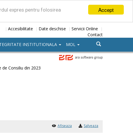
Accept
ordul expres pentru folosirea
Accesibilitate
Date deschise
Servicii Online
|
|
|
|
Contact
TEGRITATE INSTITUTIONALA
MOL
e de Consiliu din 2023
Afiseaza
Salveaza