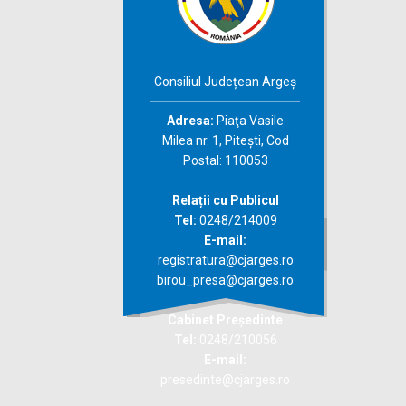
Consiliul Județean Argeș
Adresa:
Piaţa Vasile
Milea nr. 1, Piteşti, Cod
Postal: 110053
Relații cu Publicul
Tel:
0248/214009
E-mail:
registratura@cjarges.ro
birou_presa@cjarges.ro
Cabinet Președinte
Tel:
0248/210056
E-mail:
presedinte@cjarges.ro