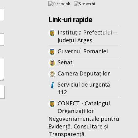
Link-uri rapide
Instituția Prefectului –
Județul Argeș
Guvernul Romaniei
Senat
Camera Deputaților
Serviciul de urgență
112
CONECT - Catalogul
Organizațiilor
Neguvernamentale pentru
Evidență, Consultare și
Transparență