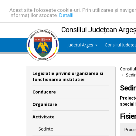
Acest site folosește cookie-uri. Prin utilizarea și navig
informațiilor stocate.
Detalii
Consiliul Județean Arge
Județul Argeș
Consiliul Județ
Consiliu
Legislatie privind organizarea si
Sedin
functionarea institutiei
Sedin
Conducere
Proiecte
Organizare
speciali
Fisie
Activitate
Sedinte
Proces