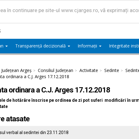
area în continuare pe site-ul www.cjarges.ro, vă exprimați ac
ș
ean
Transparență decizională
Informații
Integritate ins
l Județean Argeș
Consiliul Județean
Activitate
Sedinte
Sedint
ta ordinara a C.J. Arges 17.12.2018
ta ordinara a C.J. Arges 17.12.2018
le de hotărâre înscrise pe ordinea de zi pot suferi modificări în ur
tate
re atasate
ul verbal al sedintei din 23.11.2018