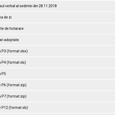
ul verbal al sedintei din 28.11.2018
a de zi
cte de hotarare
ari adoptate
 P3 (format xlsx)
 P4 (format xls)
 P5
 P6 (format zip)
 P7 (format zip)
 P12 (format xls)