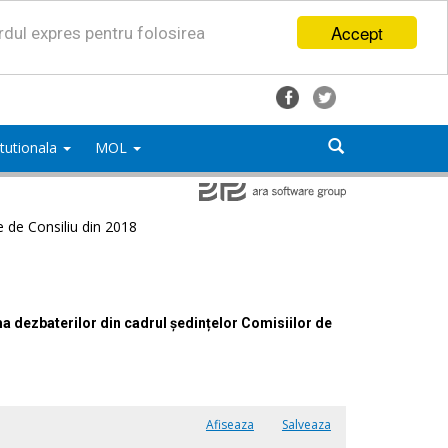
Accept
ordul expres pentru folosirea
titutionala
MOL
e de Consiliu din 2018
ma dezbaterilor din cadrul ședințelor Comisiilor de
Afiseaza
Salveaza