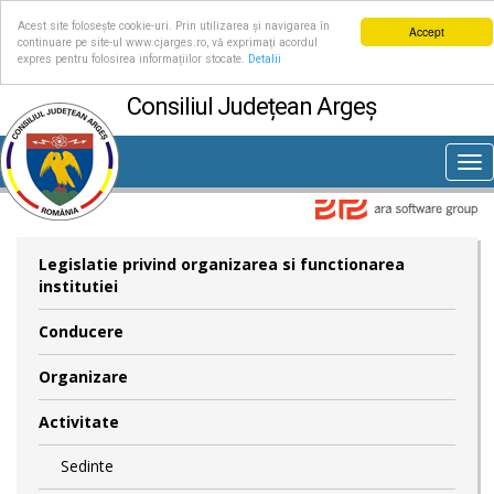
Acest site folosește cookie-uri. Prin utilizarea și navigarea în
Accept
continuare pe site-ul www.cjarges.ro, vă exprimați acordul
expres pentru folosirea informațiilor stocate.
Detalii
Consiliul Județean Argeș
Tog
nav
Legislatie privind organizarea si functionarea
institutiei
Conducere
Organizare
Activitate
Sedinte