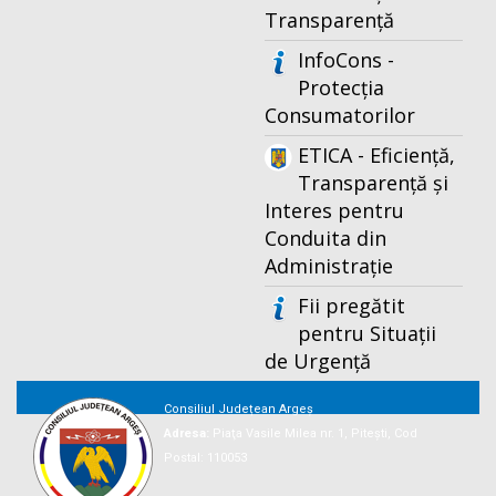
Transparență
InfoCons -
Protecția
Consumatorilor
ETICA - Eficiență,
Transparență și
Interes pentru
Conduita din
Administrație
Fii pregătit
pentru Situații
de Urgență
Consiliul Județean Argeș
Adresa:
Piaţa Vasile Milea nr. 1, Piteşti, Cod
Postal: 110053