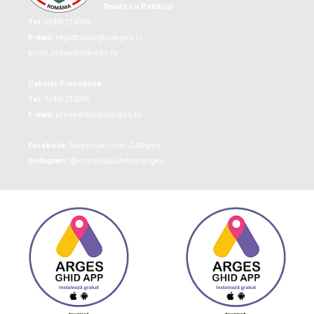
Relații cu Publicul
Tel:
0248/214009
E-mail:
registratura@cjarges.ro
birou_presa@cjarges.ro
Cabinet Președinte
Tel:
0248/210056
E-mail:
presedinte@cjarges.ro
Facebook:
facebook.com/CJArges
Instagram:
@consiliuljudeteanarges