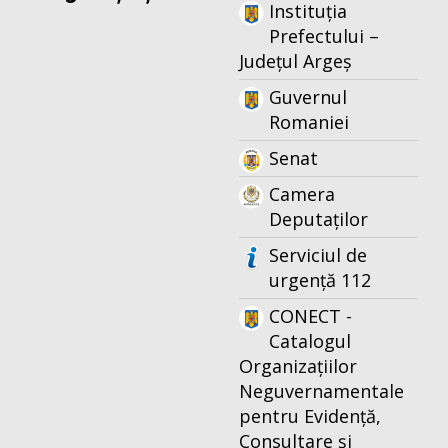
Instituția
Prefectului –
Județul Argeș
Guvernul
Romaniei
Senat
Camera
Deputaților
Serviciul de
urgență 112
CONECT -
Catalogul
Organizațiilor
Neguvernamentale
pentru Evidență,
Consultare și