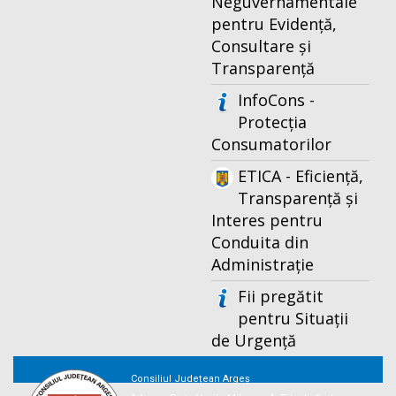
Neguvernamentale
pentru Evidență,
Consultare și
Transparență
InfoCons -
Protecția
Consumatorilor
ETICA - Eficiență,
Transparență și
Interes pentru
Conduita din
Administrație
Fii pregătit
pentru Situații
de Urgență
Consiliul Județean Argeș