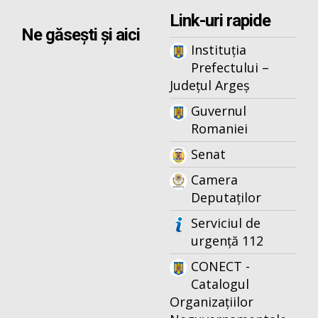
Link-uri rapide
Ne găsești și aici
Instituția
Prefectului –
Județul Argeș
Guvernul
Romaniei
Senat
Camera
Deputaților
Serviciul de
urgență 112
CONECT -
Catalogul
Organizațiilor