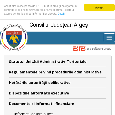
Acest site folosește cookie-uri. Prin utilizarea și navigarea în
Accept
continuare pe site-ul www.cjarges.ro, vă exprimați acordul
expres pentru folosirea informațiilor stocate.
Detalii
Consiliul Județean Argeș
Tog
nav
Statutul Unităţii Administrativ-Teritoriale
Regulamentele privind procedurile administrative
Hotărârile autorităţii deliberative
Dispozitiile autoritatii executive
Documente si informatii financiare
Informatii despre buget