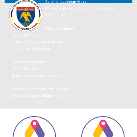
Consiliul Județean Argeș
Adresa:
Piaţa Vasile Milea nr. 1, Piteşti, Cod
Postal: 110053
Relații cu Publicul
Tel:
0248/214009
E-mail:
registratura@cjarges.ro
birou_presa@cjarges.ro
Cabinet Președinte
Tel:
0248/210056
E-mail:
presedinte@cjarges.ro
Facebook:
facebook.com/CJArges
Instagram:
@consiliuljudeteanarges