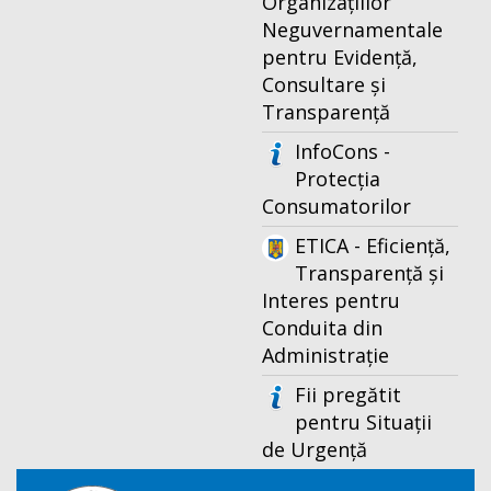
Organizațiilor
Neguvernamentale
pentru Evidență,
Consultare și
Transparență
InfoCons -
Protecția
Consumatorilor
ETICA - Eficiență,
Transparență și
Interes pentru
Conduita din
Administrație
Fii pregătit
pentru Situații
de Urgență