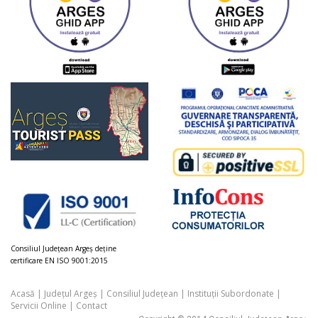
Consiliul Judeţean Argeș deţine
certificare EN ISO 9001:2015
Acasă
|
Județul Argeș
|
Consiliul Județean
|
Instituții Subordonate
|
Servicii Online
|
Contact