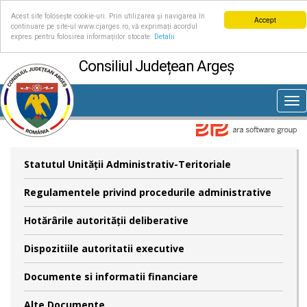
Acest site folosește cookie-uri. Prin utilizarea și navigarea în
Accept
continuare pe site-ul www.cjarges.ro, vă exprimați acordul
expres pentru folosirea informațiilor stocate.
Detalii
Consiliul Județean Argeș
Tog
nav
Statutul Unităţii Administrativ-Teritoriale
Regulamentele privind procedurile administrative
Hotărârile autorităţii deliberative
Dispozitiile autoritatii executive
Documente si informatii financiare
Alte Documente