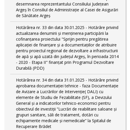
desemnarea reprezentantului Consiliului Județean
Argeș în Consiliul de Administrație al Casei de Asigurări
de Sănătate Argeș
Hotărârea nr. 33 din data 30.01.2025 - Hotărâre privind
actualizarea denumirii și menținerea participării la
cofinanțarea proiectului "Sprijin pentru pregătirea
aplicaţiei de finanţare şi a documentaţiilor de atribuire
pentru proiectul regional de dezvoltare a infrastructurii
de apă şi apă uzată din judeţul Argeş, în perioada 2014
- 2020 - Etapa II" finanțat prin Programul Dezvoltare
Durabilă (PDD)
Hotărârea nr. 34 din data 31.01.2025 - Hotărâre privind
aprobarea documentației tehnice - faza Documentație
de Avizare a Lucrărilor de Intervenție( DALI) cu
elemente de Studiu de Fezabilitate (SF), a Devizului
General și a indicatorilor tehnico-economici pentru
obiectivul de investiții ”Lucrări de reabilitare saloane și
grupuri sanitare, săli de tratament, dotări cu
echipamente medicale și nemedicale” la Spitalul de
Recuperare Brădet