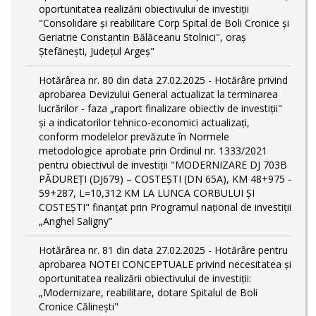
oportunitatea realizării obiectivului de investiții
"Consolidare și reabilitare Corp Spital de Boli Cronice și
Geriatrie Constantin Bălăceanu Stolnici", oraș
Ștefănești, Județul Argeș"
Hotărârea nr. 80 din data 27.02.2025 - Hotărâre privind
aprobarea Devizului General actualizat la terminarea
lucrărilor - faza „raport finalizare obiectiv de investiţii"
și a indicatorilor tehnico-economici actualizați,
conform modelelor prevăzute în Normele
metodologice aprobate prin Ordinul nr. 1333/2021
pentru obiectivul de investiții "MODERNIZARE DJ 703B
PĂDUREȚI (DJ679) – COSTEȘTI (DN 65A), KM 48+975 -
59+287, L=10,312 KM LA LUNCA CORBULUI ȘI
COSTEȘTI" finanțat prin Programul național de investiții
„Anghel Saligny"
Hotărârea nr. 81 din data 27.02.2025 - Hotărâre pentru
aprobarea NOTEI CONCEPTUALE privind necesitatea și
oportunitatea realizării obiectivului de investiții:
„Modernizare, reabilitare, dotare Spitalul de Boli
Cronice Călinești"