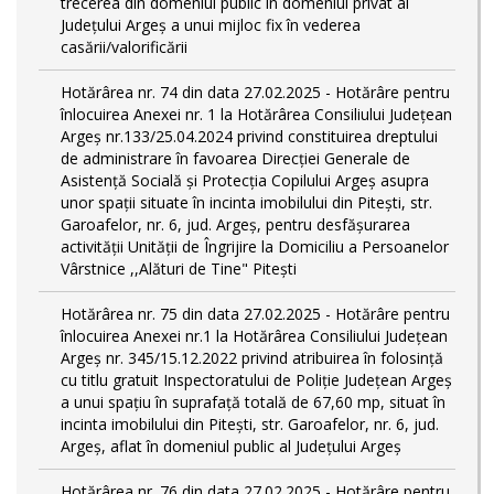
trecerea din domeniul public în domeniul privat al
Județului Argeș a unui mijloc fix în vederea
casării/valorificării
Hotărârea nr. 74 din data 27.02.2025 - Hotărâre pentru
înlocuirea Anexei nr. 1 la Hotărârea Consiliului Județean
Argeș nr.133/25.04.2024 privind constituirea dreptului
de administrare în favoarea Direcției Generale de
Asistență Socială și Protecția Copilului Argeș asupra
unor spații situate în incinta imobilului din Pitești, str.
Garoafelor, nr. 6, jud. Argeș, pentru desfășurarea
activității Unității de Îngrijire la Domiciliu a Persoanelor
Vârstnice ,,Alături de Tine" Pitești
Hotărârea nr. 75 din data 27.02.2025 - Hotărâre pentru
înlocuirea Anexei nr.1 la Hotărârea Consiliului Județean
Argeș nr. 345/15.12.2022 privind atribuirea în folosință
cu titlu gratuit Inspectoratului de Poliție Județean Argeș
a unui spațiu în suprafață totală de 67,60 mp, situat în
incinta imobilului din Pitești, str. Garoafelor, nr. 6, jud.
Argeș, aflat în domeniul public al Județului Argeș
Hotărârea nr. 76 din data 27.02.2025 - Hotărâre pentru