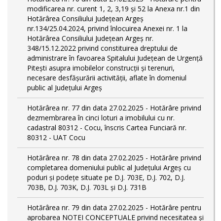
modificarea nr. curent 1, 2, 3,19 și 52 la Anexa nr.1 din
Hotărârea Consiliului Județean Argeș
nr.134/25.04.2024, privind înlocuirea Anexei nr. 1 la
Hotărârea Consiliului Județean Argeș nr.
348/15.12.2022 privind constituirea dreptului de
administrare în favoarea Spitalului Județean de Urgență
Pitești asupra imobilelor construcții și terenuri,
necesare desfășurării activității, aflate în domeniul
public al Județului Argeș
Hotărârea nr. 77 din data 27.02.2025 - Hotărâre privind
dezmembrarea în cinci loturi a imobilului cu nr.
cadastral 80312 - Cocu, înscris Cartea Funciară nr.
80312 - UAT Cocu
Hotărârea nr. 78 din data 27.02.2025 - Hotărâre privind
completarea domeniului public al Judeţului Argeş cu
poduri și podețe situate pe D.J. 703E, D.J. 702, D.J.
703B, D.J. 703K, D.J. 703L și D.J. 731B
Hotărârea nr. 79 din data 27.02.2025 - Hotărâre pentru
aprobarea NOTEI CONCEPTUALE privind necesitatea și