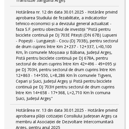
Transfuzie Sanguină Argeș
Hotărârea nr. 12 din data 30.01.2025 - Hotărâre privind
aprobarea Studiului de fezabilitate, a indicatorilor
tehnico-economici și a devizului general actualizat -
faza S.F. pentru obiectivul de investiţii "Pistă pentru
biciclete continuă pe DJ 703E Piteşti (DN 67B) Lupueni
- Popeşti - Lunguieşti - Cocu (DJ 703B), pentru sectorul
de drum cuprins între Km 2+237 - 12+337, L=l0,100
Km, în comunele Moşoaia şi Băbana, Judeţul Argeş,
Pistă pentru biciclete continuă pe DJ 678A, pentru
sectorul de drum cuprins între Km 42+496 - 49+095 și
pe DJ 703H, pentru sectorul de drum cuprins între Km
12+863 - 14+550, L=8,286 Km în comunele Tigveni,
Cepari și Șuici, Judeţul Argeş și Pistă pentru biciclete
continuă pe DJ 703H pentru sectorul de drum cuprins
între Km 14+658 - 17+368, L=2,710 Km în comuna
Șuici, Județul Argeş"
Hotărârea nr. 13 din data 30.01.2025 - Hotărâre privind
aprobarea plății cotizației Consiliului Județean Argeș ca
membru al Asociației de Dezvoltare Intercomunitară
Argeș, pentru anul 2025