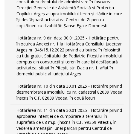
constituirea dreptului de administrare în favoarea
Direcției Generale de Asistență Socială și Protecția
Copilului Argeș asupra imobilului teren și clădire în care
își desfășoară activitatea Centrul de Zi pentru
copii/tineri cu dizabilități Șanse Egale Domnești
Hotărârea nr. 9 din data 30.01.2025 - Hotărâre pentru
înlocuirea Anexei nr. 1 la Hotărârea Consiliului Județean
Argeș nr. 346/15.12.2022 privind atribuirea în folosință
cu titlu gratuit Spitalului de Pediatrie Pitești a imobilului
compus din construcții și teren în care își desfășoară
activitatea, situat în Pitești, str. Dacia nr. 1, aflat în
domeniul public al Județului Argeș
Hotărârea nr. 10 din data 30.01.2025 - Hotărâre privind
dezmembrarea imobilului cu nr. cadastral 82039 Vedea
înscris în C.F. 82039 Vedea, în două loturi
Hotărârea nr. 11 din data 30.01.2025 - Hotărâre privind
aprobarea intenției de cumpărare a terenului în
suprafață de 68 m.p. (înscris în C.F. 99359 Pitești), în
vederea amenajării unei parcări pentru Centrul de