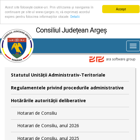
Acest site folosește cookie-uri. Prin utilizarea și navigarea în
Accept
continuare pe site-ul www.cjarges.ro, vă exprimați acordul
expres pentru folosirea informațiilor stocate.
Detalii
Consiliul Județean Argeș
Tog
nav
Statutul Unităţii Administrativ-Teritoriale
Regulamentele privind procedurile administrative
Hotărârile autorităţii deliberative
Hotarari de Consiliu
Hotarari de Consiliu, anul 2026
Hotarari de Consiliu, anul 2025