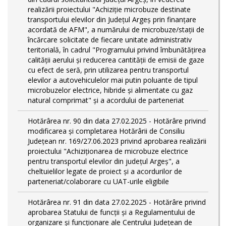
realizării proiectului "Achiziție microbuze destinate
transportului elevilor din Județul Argeș prin finanțare
acordată de AFM", a numărului de microbuze/stații de
încărcare solicitate de fiecare unitate administrativ
teritorială, în cadrul "Programului privind îmbunătățirea
calității aerului și reducerea cantității de emisii de gaze
cu efect de seră, prin utilizarea pentru transportul
elevilor a autovehiculelor mai putin poluante de tipul
microbuzelor electrice, hibride și alimentate cu gaz
natural comprimat" și a acordului de parteneriat
Hotărârea nr. 90 din data 27.02.2025 - Hotărâre privind
modificarea și completarea Hotărârii de Consiliu
Județean nr. 169/27.06.2023 privind aprobarea realizării
proiectului "Achiziționarea de microbuze electrice
pentru transportul elevilor din județul Argeș", a
cheltuielilor legate de proiect și a acordurilor de
parteneriat/colaborare cu UAT-urile eligibile
Hotărârea nr. 91 din data 27.02.2025 - Hotărâre privind
aprobarea Statului de funcţii și a Regulamentului de
organizare și funcționare ale Centrului Județean de