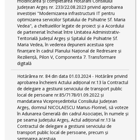
modificarea și completarea Hotărârii Consiliului
Județean Argeș nr. 233/22.08.2023 privind aprobarea
investiției "Modernizarea infrastructurii IT pentru
optimizarea serviciilor Spitalului de Psihiatrie Sf. Maria
Vedea", a cheltuielilor legate de proiect și a Acordului
de parteneriat încheiat între Unitatea Administrativ-
Teritorială Județul Argeș și Spitalul de Psihiatrie Sf.
Maria Vedea, în vederea depunerii acestuia spre
finanțare în cadrul Planului Național de Redresare și
Reziliență, Pilon V, Componenta 7. Transformare
digitală
Hotărârea nr. 84 din data 01.03.2024 - Hotărâre privind
aprobarea încheierii Actului adițional nr.13 la Contractul
de delegare a gestiunii serviciului de transport public
local de persoane nr.85/7178/01.09.2022 și
mandatarea Vicepreședintelui Consiliului Județean
Argeș, domnul NICOLAESCU Marius-Florinel, să voteze
în Adunarea Generală din cadrul Asociației, în numele și
pe seama Județului Argeș, Actul adițional nr.13 la
Contractul de delegare a gestiunii serviciului de
transport public local de persoane, precum și
semnarea acestuia