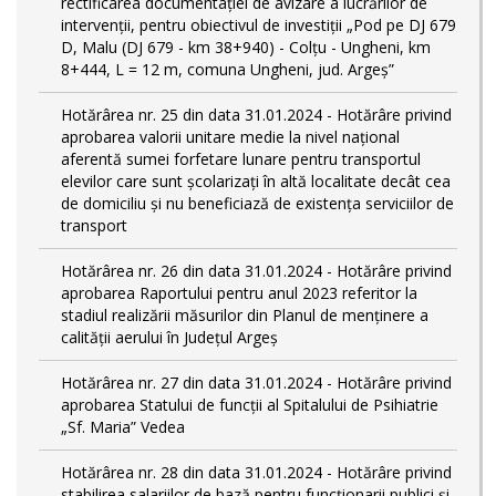
rectificarea documentației de avizare a lucrărilor de
intervenții, pentru obiectivul de investiții „Pod pe DJ 679
D, Malu (DJ 679 - km 38+940) - Colțu - Ungheni, km
8+444, L = 12 m, comuna Ungheni, jud. Argeș”
Hotărârea nr. 25 din data 31.01.2024 - Hotărâre privind
aprobarea valorii unitare medie la nivel național
aferentă sumei forfetare lunare pentru transportul
elevilor care sunt şcolarizați în altă localitate decât cea
de domiciliu şi nu beneficiază de existența serviciilor de
transport
Hotărârea nr. 26 din data 31.01.2024 - Hotărâre privind
aprobarea Raportului pentru anul 2023 referitor la
stadiul realizării măsurilor din Planul de menținere a
calității aerului în Județul Argeș
Hotărârea nr. 27 din data 31.01.2024 - Hotărâre privind
aprobarea Statului de funcţii al Spitalului de Psihiatrie
„Sf. Maria” Vedea
Hotărârea nr. 28 din data 31.01.2024 - Hotărâre privind
stabilirea salariilor de bază pentru funcționarii publici și