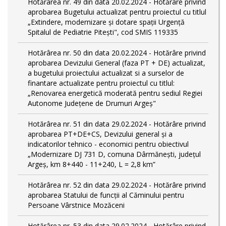
Hotărârea nr. 49 din data 20.02.2024 - Hotărâre privind
aprobarea Bugetului actualizat pentru proiectul cu titlul
„Extindere, modernizare și dotare spații Urgență
Spitalul de Pediatrie Pitești", cod SMIS 119335
Hotărârea nr. 50 din data 20.02.2024 - Hotărâre privind
aprobarea Devizului General (faza PT + DE) actualizat,
a bugetului proiectului actualizat si a surselor de
finantare actualizate pentru proiectul cu titlul:
„Renovarea energetică moderată pentru sediul Regiei
Autonome Județene de Drumuri Argeș"
Hotărârea nr. 51 din data 29.02.2024 - Hotărâre privind
aprobarea PT+DE+CS, Devizului general și a
indicatorilor tehnico - economici pentru obiectivul
„Modernizare DJ 731 D, comuna Dârmănești, județul
Argeș, km 8+440 - 11+240, L = 2,8 km”
Hotărârea nr. 52 din data 29.02.2024 - Hotărâre privind
aprobarea Statului de funcţii al Căminului pentru
Persoane Vârstnice Mozăceni
Hotărârea nr. 53 din data 29.02.2024 - Hotărâre privind