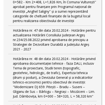
0+582 - Km 2+408, L=1,826 Km, în Comuna Vulturești''
aprobat pentru finanțare prin Programul național de
investiții „Anghel Saligny" și a sumei reprezentând
categoriile de cheltuieli finanțate de la bugetul local
pentru realizarea obiectivului de investiții
Hotărârea nr. 47 din data 20.02.2024 - Hotărâre pentru
actualizarea Hotărârii Consiliului Județean Argeș
nr.234/25.08.2022 privind aprobarea de principiu a
Strategiei de Dezvoltare Durabilă a Județului Argeș
2021 - 2027
Hotărârea nr. 48 din data 20.02.2024 - Hotărâre privind
aprobarea documentației tehnice - faza DALI, inclusiv
Tema de proiectare, Studii teren (topografic,
geotehnic, hidrologic, de trafic), Expertiza tehnica
(drum și poduri), a Devizului General și a indicatorilor
tehnico-economici pentru obiectivul de investiții:
"Modernizare DJ 659: Pitești – Bradu – Suseni –
Gliganu de Sus – Bârlogu – Negrași – Mozăceni – Lim.
Jud. Dâmboviţa, km 0+000 – 58+320, L = 58,320 km"