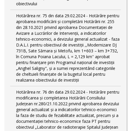
obiectivului
Hotărârea nr. 75 din data 29.02.2024 - Hotărâre pentru
aprobarea modificării şi completării Hotărârii nr. 255
din 28.10.2021 privind aprobarea Documentației de
Avizare a Lucrărilor de Intervenții, a indicatorilor
tehnico-economici, a devizului general actualizat - faza
D.A.L.I. pentru obiectivul de investiţii ,,Modernizare DJ
731B, Sate Sămara și Metofu, km 1+603 – km 3+732,
în Comuna Poiana Lacului, L = 2,129 km'' aprobat
pentru finanțare prin Programul național de investiții
„Anghel Saligny", și a sumei reprezentând categoriile
de cheltuieli finanțate de la bugetul local pentru
realizarea obiectivului de investiții
Hotărârea nr. 76 din data 29.02.2024 - Hotărâre pentru
modificarea și completarea Hotărârii Consiliului
Județean nr.280/21.10.2022 privind aprobarea devizului
general actualizat și a indicatorilor tehnico-economici
la faza de studiu de fezabilitate actualizat, precum și a
documentației tehnico-economice faza PT pentru
obiectivul „Laborator de radioterapie Spitalul Județean