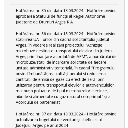
Hotărârea nr. 85 din data 18.03.2024 - Hotărâre privind
aprobarea Statului de funcţii al Regiei Autonome
Județene de Drumuri Argeș R.A.
Hotărârea nr. 86 din data 18.03.2024 - Hotărâre privind
stabilirea UAT-urilor din cadrul solicitantului Județul
Arges, în vederea realizării proiectului "Achiziție
microbuze destinate transportului elevilor din Județul
Argeș prin finanțare acordată de AFM", a numărului de
microbuze/stații de încărcare solicitate de fiecare
unitate administrativ teritorială, în cadrul "Programului
privind îmbunătățirea calității aerului și reducerea
cantității de emisii de gaze cu efect de seră, prin
utilizarea pentru transportul elevilor a autovehiculelor
mai puțin poluante de tipul microbuzelor electrice,
hibride și alimentate cu gaz natural comprimat" și a
Acordului de parteneriat
Hotărârea nr. 87 din data 18.03.2024 - Hotărâre privind
actualizarea bugetului de venituri și cheltuieli al
Județului Argeș pe anul 2024