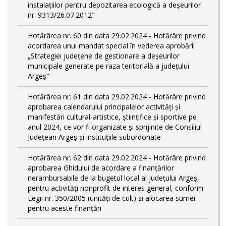
instalațiilor pentru depozitarea ecologică a deșeurilor
nr. 9313/26.07.2012"
Hotărârea nr. 60 din data 29.02.2024 - Hotărâre privind
acordarea unui mandat special în vederea aprobării
„Strategiei județene de gestionare a deșeurilor
municipale generate pe raza teritorială a județului
Argeș"
Hotărârea nr. 61 din data 29.02.2024 - Hotărâre privind
aprobarea calendarului principalelor activităţi şi
manifestări cultural-artistice, ştiinţifice şi sportive pe
anul 2024, ce vor fi organizate şi sprijinite de Consiliul
Judeţean Argeş şi instituţiile subordonate
Hotărârea nr. 62 din data 29.02.2024 - Hotărâre privind
aprobarea Ghidului de acordare a finanţărilor
nerambursabile de la bugetul local al județului Argeș,
pentru activităţi nonprofit de interes general, conform
Legii nr. 350/2005 (unități de cult) și alocarea sumei
pentru aceste finanțări