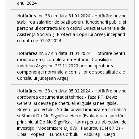
anul 2024
Hotărârea nr. 36 din data 31.01.2024 - Hotărâre privind
stabilirea salariilor de bază pentru funcționarii publici și
personalul contractual din cadrul Direcției Generale de
Asistență Socială și Protecția Copilului Argeş începând
cu data de 01.02.2024
Hotărârea nr. 37 din data 31.01.2024 - Hotărâre pentru
modificarea și completarea Hotărârii Consiliului
Județean Argeș nr. 2/2.11.2020 privind aprobarea
componenței nominale a comisiilor de specialitate ale
Consiliului Județean Argeș
Hotărârea nr. 38 din data 05.02.2024 - Hotărâre privind
aprobarea documentației tehnice - faza PT, Deviz
General și devize pe cheltuieli eligibile și neeligibile,
Bugetul proiectului, Studiu privind imunizarea climatică
și Studiul Do No Significat Harm (Evaluarea respectării
principiului Do No Significat Harm) pentru obiectivul de
investiții: "Modernizare DJ 679 : Păduroiu (DN 67 B) -
Lipia - Popești - Lunca Corbului - Pădureţi - Ciești -