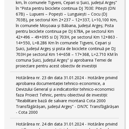
km, în comunele Tigveni, Cepari si Șuici, județul Argeș”
în “Pista pentru biciclete continua DJ 703E: Pitești (DN
67B) – Lupueni – Popești – Lunguiești – Cocu (DJ
703B), pe sectorul Km 2+237 – 12+337, L=10,100 Km,
în comunele Moșoaia și Băbana, Județul Argeș; Pista
pentru biciclete continua pe DJ 678A, pe sectorul Km
42+496 – 49+095 si DJ 703H, pe sectorul Km 12+863 -
14+550, L=8.286 Km în comunele Tigveni, Cepari și
Șuici, Județul Argeș și pista de biciclete continuă pe DJ
703H pe sectorul Km 14+658 – 17+368, L=2.710 KM în
comuna Șuici, Județul Argeș” şi aprobarea Temei de
proiectare pentru acest obiectiv de investiţii
Hotărârea nr. 23 din data 31.01.2024 - Hotărâre privind
aprobarea documentației tehnico-economice, a
Devizului General și a indicatorilor tehnico-economici
faza Proiect Tehnic, pentru obiectivul de investiții:
”Reabilitare bază de salvare montană Cota 2000
Transfăgărășan, județul Argeș” - DN7C Transfăgărășan
- Cota 2000
Hotărârea nr. 24 din data 31.01.2024 - Hotărâre privind