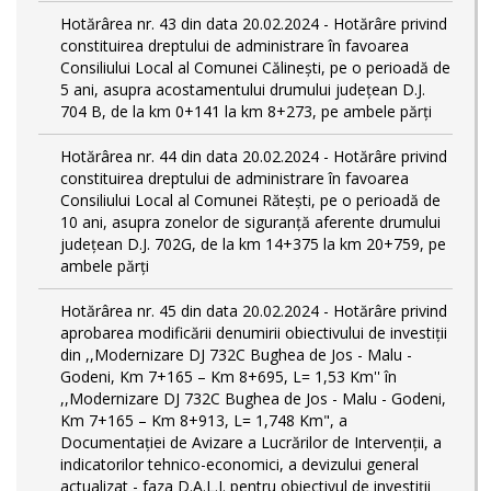
Hotărârea nr. 43 din data 20.02.2024 - Hotărâre privind
constituirea dreptului de administrare în favoarea
Consiliului Local al Comunei Călinești, pe o perioadă de
5 ani, asupra acostamentului drumului județean D.J.
704 B, de la km 0+141 la km 8+273, pe ambele părți
Hotărârea nr. 44 din data 20.02.2024 - Hotărâre privind
constituirea dreptului de administrare în favoarea
Consiliului Local al Comunei Rătești, pe o perioadă de
10 ani, asupra zonelor de siguranță aferente drumului
județean D.J. 702G, de la km 14+375 la km 20+759, pe
ambele părți
Hotărârea nr. 45 din data 20.02.2024 - Hotărâre privind
aprobarea modificării denumirii obiectivului de investiții
din ,,Modernizare DJ 732C Bughea de Jos - Malu -
Godeni, Km 7+165 – Km 8+695, L= 1,53 Km'' în
,,Modernizare DJ 732C Bughea de Jos - Malu - Godeni,
Km 7+165 – Km 8+913, L= 1,748 Km", a
Documentației de Avizare a Lucrărilor de Intervenții, a
indicatorilor tehnico-economici, a devizului general
actualizat - faza D.A.L.I. pentru obiectivul de investiţii