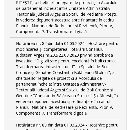
PITEŞTI", a cheltuielilor legate de proiect și a Acordului
de parteneriat încheiat între Unitatea Administrativ-
Teritorială Județul Argeș și Spitalul de Pediatrie Pitești,
în vederea depunerii acestuia spre finanțare în cadrul
Planului Național de Redresare și Reziliență, Pilon V,
Componenta 7. Transformare digitală
Hotărârea nr. 82 din data 01.03.2024 - Hotărâre pentru
modificarea și completarea Hotărârii Consiliului
Județean Argeș nr.232/22.08.2023 privind aprobarea
investiției "Digitalizare pentru excelență în boli cronice:
Transformarea Infrastructurii IT la Spitalul de Boli
Cronice și Geriatrie Constantin Bălăceanu Stolnici", a
cheltuielilor legate de proiect și a Acordului de
parteneriat încheiat între Unitatea Administrativ-
Teritorială Județul Argeș și Spitalul de Boli Cronice și
Geriatrie "Constantin Bălăceanu Stolnici" Ștefănești, în
vederea depunerii acestuia spre finanțare în cadrul
Planului Național de Redresare și Reziliență, Pilon V,
Componenta 7. Transformare digitală
Hotărârea nr. 83 din data 01.03.2024 - Hotărâre pentru