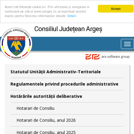
Acest site folosește cookie-uri. Prin utilizarea și navigarea în
Accept
continuare pe site-ul www.cjarges.ro, vă exprimați acordul
expres pentru folosirea informațiilor stocate.
Detalii
Consiliul Județean Argeș
Tog
nav
Statutul Unităţii Administrativ-Teritoriale
Regulamentele privind procedurile administrative
Hotărârile autorităţii deliberative
Hotarari de Consiliu
Hotarari de Consiliu, anul 2026
Hotarari de Consiliu, anul 2025