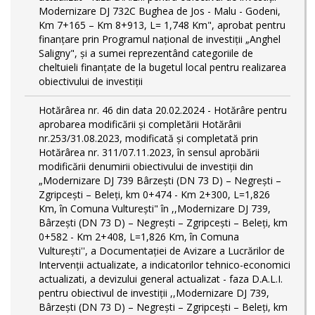
Modernizare DJ 732C Bughea de Jos - Malu - Godeni,
Km 7+165 – Km 8+913, L= 1,748 Km", aprobat pentru
finanțare prin Programul național de investiții „Anghel
Saligny", și a sumei reprezentând categoriile de
cheltuieli finanțate de la bugetul local pentru realizarea
obiectivului de investiții
Hotărârea nr. 46 din data 20.02.2024 - Hotărâre pentru
aprobarea modificării şi completării Hotărârii
nr.253/31.08.2023, modificată și completată prin
Hotărârea nr. 311/07.11.2023, în sensul aprobării
modificării denumirii obiectivului de investiții din
„Modernizare DJ 739 Bârzeşti (DN 73 D) – Negrești –
Zgripcești – Beleți, km 0+474 - Km 2+300, L=1,826
Km, în Comuna Vulturești" în ,,Modernizare DJ 739,
Bârzeşti (DN 73 D) – Negrești – Zgripcești – Beleți, km
0+582 - Km 2+408, L=1,826 Km, în Comuna
Vulturești'', a Documentației de Avizare a Lucrărilor de
Intervenții actualizate, a indicatorilor tehnico-economici
actualizati, a devizului general actualizat - faza D.A.L.I.
pentru obiectivul de investiţii ,,Modernizare DJ 739,
Bârzeşti (DN 73 D) – Negrești – Zgripcești – Beleți, km