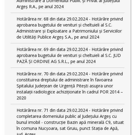
Administrare a Domeniului Public și Privat al Județului
Argeș R.A., pe anul 2024
Hotărârea nr. 68 din data 29.02.2024 - Hotărâre privind
aprobarea bugetului de venituri și cheltuieli al S.C.
Administrare și Exploatare a Patrimoniului și Serviciilor
de Utilități Publice Argeș S.A., pe anul 2024
Hotărârea nr. 69 din data 29.02.2024 - Hotărâre privind
aprobarea bugetului de venituri și cheltuieli al S.C. JUD
PAZĂ ȘI ORDINE AG S.R.L., pe anul 2024
Hotărârea nr. 70 din data 29.02.2024 - Hotărâre privind
constituirea dreptului de administrare în favoarea
Spitalului Județean de Urgență Pitești asupra unor
instalații radiologice achiziționate în cadrul POR 2014 –
2020
Hotărârea nr. 71 din data 29.02.2024 - Hotărâre privind
completarea domeniului public al Judeţului Argeş cu
bunul imobil - construcție Bazin apă minerală C9, situat
în comuna Nucșoara, sat Gruiu, punct Stația de Apă,
jud. Argeș