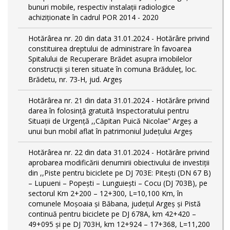
bunuri mobile, respectiv instalații radiologice
achiziționate în cadrul POR 2014 - 2020
Hotărârea nr. 20 din data 31.01.2024 - Hotărâre privind
constituirea dreptului de administrare în favoarea
Spitalului de Recuperare Brădet asupra imobilelor
construcții și teren situate în comuna Brăduleț, loc.
Brădetu, nr. 73-H, jud. Argeș
Hotărârea nr. 21 din data 31.01.2024 - Hotărâre privind
darea în folosință gratuită Inspectoratului pentru
Situații de Urgență ,,Căpitan Puică Nicolae” Argeș a
unui bun mobil aflat în patrimoniul Județului Argeș
Hotărârea nr. 22 din data 31.01.2024 - Hotărâre privind
aprobarea modificării denumirii obiectivului de investiții
din ,,Piste pentru biciclete pe DJ 703E: Pitești (DN 67 B)
– Lupueni – Popești – Lunguiești – Cocu (DJ 703B), pe
sectorul Km 2+200 – 12+300, L=10,100 Km, în
comunele Moșoaia și Băbana, judeţul Argeș și Pistă
continuă pentru biciclete pe DJ 678A, km 42+420 –
49+095 și pe DJ 703H, km 12+924 – 17+368, L=11,200