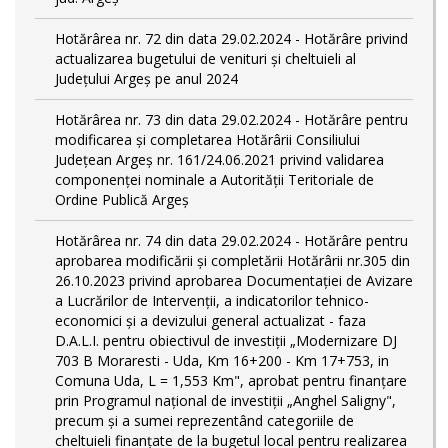
Hotărârea nr. 72 din data 29.02.2024 - Hotărâre privind
actualizarea bugetului de venituri și cheltuieli al
Județului Argeș pe anul 2024
Hotărârea nr. 73 din data 29.02.2024 - Hotărâre pentru
modificarea și completarea Hotărârii Consiliului
Județean Argeș nr. 161/24.06.2021 privind validarea
componenței nominale a Autorității Teritoriale de
Ordine Publică Argeș
Hotărârea nr. 74 din data 29.02.2024 - Hotărâre pentru
aprobarea modificării şi completării Hotărârii nr.305 din
26.10.2023 privind aprobarea Documentației de Avizare
a Lucrărilor de Intervenții, a indicatorilor tehnico-
economici și a devizului general actualizat - faza
D.A.L.I. pentru obiectivul de investiţii „Modernizare DJ
703 B Moraresti - Uda, Km 16+200 - Km 17+753, in
Comuna Uda, L = 1,553 Km", aprobat pentru finanțare
prin Programul național de investiții „Anghel Saligny",
precum și a sumei reprezentând categoriile de
cheltuieli finanțate de la bugetul local pentru realizarea