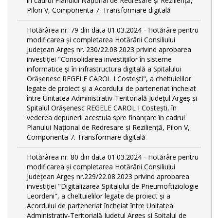
în cadrul Planului Național de Redresare și Reziliență,
Pilon V, Componenta 7. Transformare digitală
Hotărârea nr. 79 din data 01.03.2024 - Hotărâre pentru
modificarea și completarea Hotărârii Consiliului
Județean Argeș nr. 230/22.08.2023 privind aprobarea
investiției "Consolidarea investițiilor în sisteme
informatice și în infrastructura digitală a Spitalului
Orășenesc REGELE CAROL I Costești", a cheltuielilor
legate de proiect și a Acordului de parteneriat încheiat
între Unitatea Administrativ-Teritorială Județul Argeș și
Spitalul Orășenesc REGELE CAROL I Costești, în
vederea depunerii acestuia spre finanțare în cadrul
Planului Național de Redresare și Reziliență, Pilon V,
Componenta 7. Transformare digitală
Hotărârea nr. 80 din data 01.03.2024 - Hotărâre pentru
modificarea și completarea Hotărârii Consiliului
Județean Argeș nr.229/22.08.2023 privind aprobarea
investiției "Digitalizarea Spitalului de Pneumoftiziologie
Leordeni", a cheltuielilor legate de proiect și a
Acordului de parteneriat încheiat între Unitatea
Administrativ-Teritorială Județul Argeș și Spitalul de