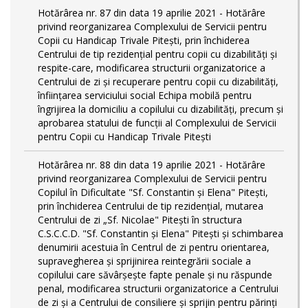
Hotărârea nr. 87 din data 19 aprilie 2021 - Hotărâre
privind reorganizarea Complexului de Servicii pentru
Copii cu Handicap Trivale Pitești, prin închiderea
Centrului de tip rezidenţial pentru copii cu dizabilităţi și
respite-care, modificarea structurii organizatorice a
Centrului de zi și recuperare pentru copii cu dizabilități,
înființarea serviciului social Echipa mobilă pentru
îngrijirea la domiciliu a copilului cu dizabilități, precum și
aprobarea statului de funcții al Complexului de Servicii
pentru Copii cu Handicap Trivale Pitești
Hotărârea nr. 88 din data 19 aprilie 2021 - Hotărâre
privind reorganizarea Complexului de Servicii pentru
Copilul în Dificultate "Sf. Constantin și Elena" Pitești,
prin închiderea Centrului de tip rezidenţial, mutarea
Centrului de zi „Sf. Nicolae" Pitești în structura
C.S.C.C.D. "Sf. Constantin și Elena" Pitești și schimbarea
denumirii acestuia în Centrul de zi pentru orientarea,
supravegherea şi sprijinirea reintegrării sociale a
copilului care săvârşeşte fapte penale şi nu răspunde
penal, modificarea structurii organizatorice a Centrului
de zi și a Centrului de consiliere și sprijin pentru părinți