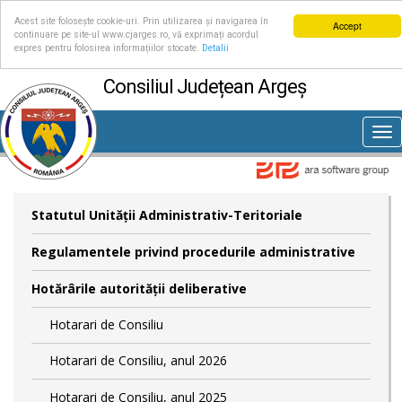
Acest site folosește cookie-uri. Prin utilizarea și navigarea în
Accept
continuare pe site-ul www.cjarges.ro, vă exprimați acordul
expres pentru folosirea informațiilor stocate.
Detalii
Consiliul Județean Argeș
Tog
nav
Statutul Unităţii Administrativ-Teritoriale
Regulamentele privind procedurile administrative
Hotărârile autorităţii deliberative
Hotarari de Consiliu
Hotarari de Consiliu, anul 2026
Hotarari de Consiliu, anul 2025