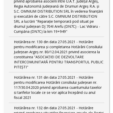
privind aprobarea asocierii între U.A.T. Județul Argeș,
Regia Autonomă Județeană de Drumuri Argeș R.A. și
S.C. OMNIUM DISTRIBUTION SRL în vederea finanţării
şi executării de către S.C. OMNIUM DISTRIBUTION
SRL a lucrării "Reparație temporară pod situat pe
drumul județean DJ 704I Arefu (DN7C) - Lac Vidraru -
Cumpăna (DN7C) la km 19+949"
Hotărârea nr. 130 din data 27.05.2021 - Hotărâre
pentru modificarea și completarea Hotărârii Consiliului
Județean Argeș nr. 80/12.04.2021 privind asocierea la
constituirea "ASOCIAȚIEI DE DEZVOLTARE
INTERCOMUNITARĂ PENTRU TRANSPORTUL PUBLIC
PITEȘTI"
Hotărârea nr. 131 din data 27.05.2021 - Hotărâre
pentru modificarea Hotărârii consiliului județean nr.
117/30.04.2020 privind aprobarea cuantumului taxelor
si tarifelor locale ce se vor aplica începând cu anul
fiscal 2021
Hotărârea nr. 132 din data 27.05.2021 - Hotărâre
privind aprobarea situațiilor financiare anuale ale Regiei