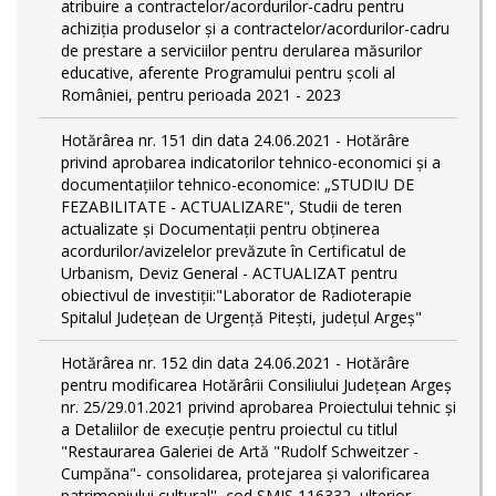
atribuire a contractelor/acordurilor-cadru pentru
achiziţia produselor şi a contractelor/acordurilor-cadru
de prestare a serviciilor pentru derularea măsurilor
educative, aferente Programului pentru școli al
României, pentru perioada 2021 - 2023
Hotărârea nr. 151 din data 24.06.2021 - Hotărâre
privind aprobarea indicatorilor tehnico-economici și a
documentațiilor tehnico-economice: „STUDIU DE
FEZABILITATE - ACTUALIZARE", Studii de teren
actualizate și Documentații pentru obținerea
acordurilor/avizelelor prevăzute în Certificatul de
Urbanism, Deviz General - ACTUALIZAT pentru
obiectivul de investiții:"Laborator de Radioterapie
Spitalul Județean de Urgență Pitești, județul Argeș"
Hotărârea nr. 152 din data 24.06.2021 - Hotărâre
pentru modificarea Hotărârii Consiliului Judeţean Argeş
nr. 25/29.01.2021 privind aprobarea Proiectului tehnic şi
a Detaliilor de execuţie pentru proiectul cu titlul
"Restaurarea Galeriei de Artă "Rudolf Schweitzer -
Cumpăna"- consolidarea, protejarea şi valorificarea
patrimoniului cultural'', cod SMIS 116332, ulterior