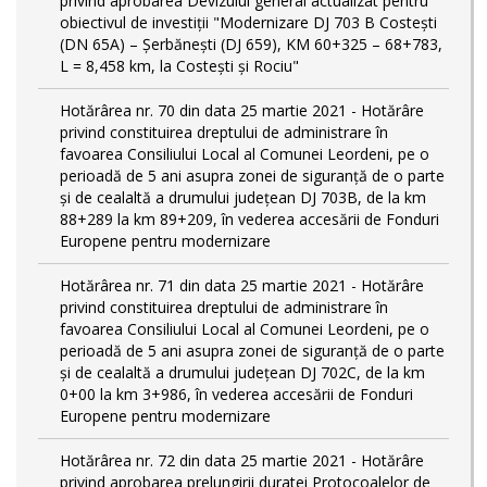
privind aprobarea Devizului general actualizat pentru
obiectivul de investiţii "Modernizare DJ 703 B Costeşti
(DN 65A) – Şerbăneşti (DJ 659), KM 60+325 – 68+783,
L = 8,458 km, la Costeşti şi Rociu"
Hotărârea nr. 70 din data 25 martie 2021 - Hotărâre
privind constituirea dreptului de administrare în
favoarea Consiliului Local al Comunei Leordeni, pe o
perioadă de 5 ani asupra zonei de siguranță de o parte
și de cealaltă a drumului județean DJ 703B, de la km
88+289 la km 89+209, în vederea accesării de Fonduri
Europene pentru modernizare
Hotărârea nr. 71 din data 25 martie 2021 - Hotărâre
privind constituirea dreptului de administrare în
favoarea Consiliului Local al Comunei Leordeni, pe o
perioadă de 5 ani asupra zonei de siguranță de o parte
și de cealaltă a drumului județean DJ 702C, de la km
0+00 la km 3+986, în vederea accesării de Fonduri
Europene pentru modernizare
Hotărârea nr. 72 din data 25 martie 2021 - Hotărâre
privind aprobarea prelungirii duratei Protocoalelor de