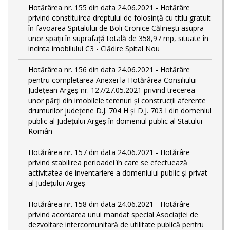
Hotărârea nr. 155 din data 24.06.2021 - Hotărâre
privind constituirea dreptului de folosință cu titlu gratuit
în favoarea Spitalului de Boli Cronice Călinești asupra
unor spații în suprafață totală de 358,97 mp, situate în
incinta imobilului C3 - Clădire Spital Nou
Hotărârea nr. 156 din data 24.06.2021 - Hotărâre
pentru completarea Anexei la Hotărârea Consiliului
Județean Argeș nr. 127/27.05.2021 privind trecerea
unor părţi din imobilele terenuri şi construcţii aferente
drumurilor județene D.J. 704 H și D.J. 703 I din domeniul
public al Judeţului Argeş în domeniul public al Statului
Român
Hotărârea nr. 157 din data 24.06.2021 - Hotărâre
privind stabilirea perioadei în care se efectuează
activitatea de inventariere a domeniului public şi privat
al Judeţului Argeş
Hotărârea nr. 158 din data 24.06.2021 - Hotărâre
privind acordarea unui mandat special Asociației de
dezvoltare intercomunitară de utilitate publică pentru