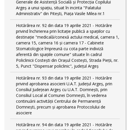
Generale de Asistență Socială și Protecția Copilului
Argeș a unui spațiu, situat în incinta "Palatului
Administrativ" din Pitești, Piața Vasile Milea nr.1
Hotărârea nr. 92 din data 19 aprilie 2021 - Hotărâre
privind închirierea prin licitație publică a spațiilor cu
destinație "medicală/conexă actului medical, camera 1,
camera 15, camera 16 și camera 17 - Cabinete
Stomatologice împreună cu cota parte indiviză
aferentă din spațiile comune" situate în cadrul
Policlinicii Costești din Orașul Costești, Strada Pieții, nr.
5, Punct "Dispensar policlinic", județul Argeș
Hotărârea nr. 93 din data 19 aprilie 2021 - Hotărâre
privind aprobarea asocierii U.A.T. Județul Argeș, prin
Consiliul Județean Argeș cu U.A.T. Domnești, prin
Consiliul Local al Comunei Domnești, în vederea
continuării activității Centrului de Permanență
Domnești, precum și aprobarea Protocolului de
asociere
Hotărârea nr. 94 din data 19 aprilie 2021 - Hotărâre