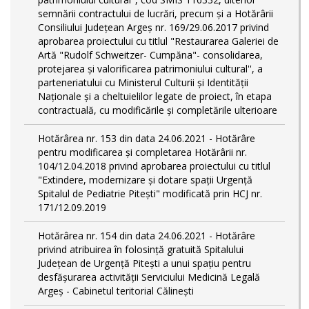
semnării contractului de lucrări, precum şi a Hotărârii
Consiliului Judeţean Argeş nr. 169/29.06.2017 privind
aprobarea proiectului cu titlul "Restaurarea Galeriei de
Artă "Rudolf Schweitzer- Cumpăna"- consolidarea,
protejarea şi valorificarea patrimoniului cultural'', a
parteneriatului cu Ministerul Culturii şi Identităţii
Naţionale şi a cheltuielilor legate de proiect, în etapa
contractuală, cu modificările şi completările ulterioare
Hotărârea nr. 153 din data 24.06.2021 - Hotărâre
pentru modificarea și completarea Hotărârii nr.
104/12.04.2018 privind aprobarea proiectului cu titlul
"Extindere, modernizare și dotare spații Urgență
Spitalul de Pediatrie Pitești" modificată prin HCJ nr.
171/12.09.2019
Hotărârea nr. 154 din data 24.06.2021 - Hotărâre
privind atribuirea în folosință gratuită Spitalului
Judeţean de Urgenţă Piteşti a unui spaţiu pentru
desfăşurarea activităţii Serviciului Medicină Legală
Argeş - Cabinetul teritorial Călineşti