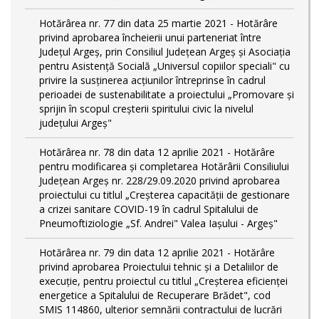
Hotărârea nr. 77 din data 25 martie 2021 - Hotărâre
privind aprobarea încheierii unui parteneriat între
Județul Argeș, prin Consiliul Județean Argeș și Asociația
pentru Asistență Socială „Universul copiilor speciali" cu
privire la susținerea acțiunilor întreprinse în cadrul
perioadei de sustenabilitate a proiectului „Promovare și
sprijin în scopul creșterii spiritului civic la nivelul
județului Argeș"
Hotărârea nr. 78 din data 12 aprilie 2021 - Hotărâre
pentru modificarea și completarea Hotărârii Consiliului
Județean Argeș nr. 228/29.09.2020 privind aprobarea
proiectului cu titlul „Creșterea capacității de gestionare
a crizei sanitare COVID-19 în cadrul Spitalului de
Pneumoftiziologie „Sf. Andrei" Valea Iașului - Argeș"
Hotărârea nr. 79 din data 12 aprilie 2021 - Hotărâre
privind aprobarea Proiectului tehnic şi a Detaliilor de
execuție, pentru proiectul cu titlul „Creşterea eficienţei
energetice a Spitalului de Recuperare Brădet", cod
SMIS 114860, ulterior semnării contractului de lucrări