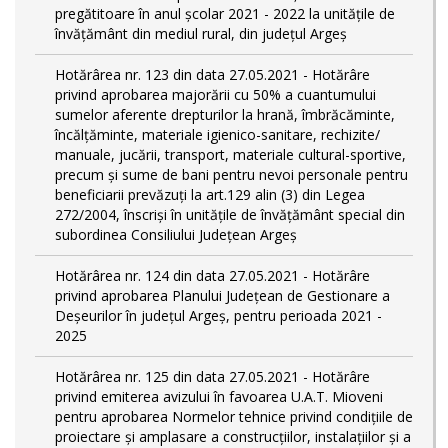
pregătitoare în anul şcolar 2021 - 2022 la unitățile de
învățământ din mediul rural, din județul Argeș
Hotărârea nr. 123 din data 27.05.2021 - Hotărâre
privind aprobarea majorării cu 50% a cuantumului
sumelor aferente drepturilor la hrană, îmbrăcăminte,
încălțăminte, materiale igienico-sanitare, rechizite/
manuale, jucării, transport, materiale cultural-sportive,
precum și sume de bani pentru nevoi personale pentru
beneficiarii prevăzuți la art.129 alin (3) din Legea
272/2004, înscriși în unitățile de învățământ special din
subordinea Consiliului Județean Argeș
Hotărârea nr. 124 din data 27.05.2021 - Hotărâre
privind aprobarea Planului Județean de Gestionare a
Deșeurilor în județul Argeș, pentru perioada 2021 -
2025
Hotărârea nr. 125 din data 27.05.2021 - Hotărâre
privind emiterea avizului în favoarea U.A.T. Mioveni
pentru aprobarea Normelor tehnice privind condiţiile de
proiectare şi amplasare a construcţiilor, instalaţiilor şi a