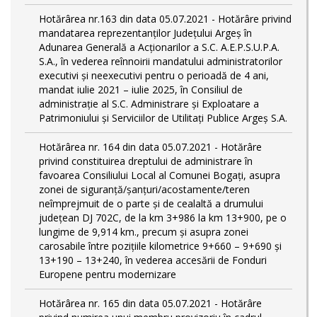
Hotărârea nr.163 din data 05.07.2021 - Hotărâre privind
mandatarea reprezentanților Județului Argeș în
Adunarea Generală a Acționarilor a S.C. A.E.P.S.U.P.A.
S.A., în vederea reînnoirii mandatului administratorilor
executivi și neexecutivi pentru o perioadă de 4 ani,
mandat iulie 2021 – iulie 2025, în Consiliul de
administrație al S.C. Administrare și Exploatare a
Patrimoniului și Serviciilor de Utilitaţi Publice Argeș S.A.
Hotărârea nr. 164 din data 05.07.2021 - Hotărâre
privind constituirea dreptului de administrare în
favoarea Consiliului Local al Comunei Bogați, asupra
zonei de siguranță/șanțuri/acostamente/teren
neîmprejmuit de o parte și de cealaltă a drumului
județean DJ 702C, de la km 3+986 la km 13+900, pe o
lungime de 9,914 km., precum și asupra zonei
carosabile între pozițiile kilometrice 9+660 – 9+690 și
13+190 – 13+240, în vederea accesării de Fonduri
Europene pentru modernizare
Hotărârea nr. 165 din data 05.07.2021 - Hotărâre