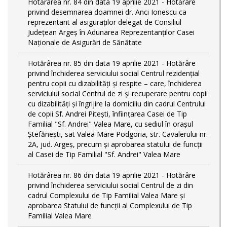
Hotărârea nr. 84 din data 19 aprilie 2021 - Hotărâre
privind desemnarea doamnei dr. Anci Ionescu ca
reprezentant al asiguraților delegat de Consiliul
Județean Argeș în Adunarea Reprezentanților Casei
Naționale de Asigurări de Sănătate
Hotărârea nr. 85 din data 19 aprilie 2021 - Hotărâre
privind închiderea serviciului social Centrul rezidenţial
pentru copii cu dizabilităţi și respite – care, închiderea
serviciului social Centrul de zi și recuperare pentru copii
cu dizabilități și îngrijire la domiciliu din cadrul Centrului
de copii Sf. Andrei Pitești, înființarea Casei de Tip
Familial "Sf. Andrei" Valea Mare, cu sediul în orașul
Ștefănești, sat Valea Mare Podgoria, str. Cavalerului nr.
2A, jud. Argeș, precum și aprobarea statului de funcții
al Casei de Tip Familial "Sf. Andrei" Valea Mare
Hotărârea nr. 86 din data 19 aprilie 2021 - Hotărâre
privind închiderea serviciului social Centrul de zi din
cadrul Complexului de Tip Familial Valea Mare și
aprobarea Statului de funcții al Complexului de Tip
Familial Valea Mare