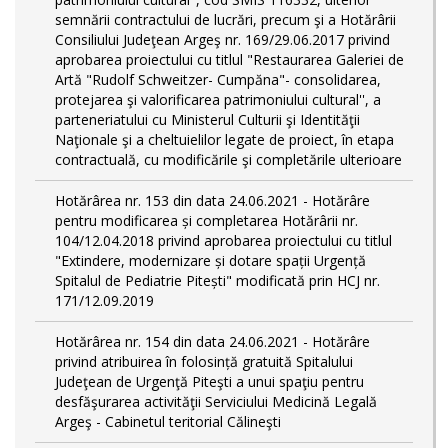
semnării contractului de lucrări, precum şi a Hotărârii
Consiliului Judeţean Argeş nr. 169/29.06.2017 privind
aprobarea proiectului cu titlul "Restaurarea Galeriei de
Artă "Rudolf Schweitzer- Cumpăna"- consolidarea,
protejarea şi valorificarea patrimoniului cultural'', a
parteneriatului cu Ministerul Culturii şi Identităţii
Naţionale şi a cheltuielilor legate de proiect, în etapa
contractuală, cu modificările şi completările ulterioare
Hotărârea nr. 153 din data 24.06.2021 - Hotărâre
pentru modificarea și completarea Hotărârii nr.
104/12.04.2018 privind aprobarea proiectului cu titlul
"Extindere, modernizare și dotare spații Urgență
Spitalul de Pediatrie Pitești" modificată prin HCJ nr.
171/12.09.2019
Hotărârea nr. 154 din data 24.06.2021 - Hotărâre
privind atribuirea în folosință gratuită Spitalului
Judeţean de Urgenţă Piteşti a unui spaţiu pentru
desfăşurarea activităţii Serviciului Medicină Legală
Argeş - Cabinetul teritorial Călineşti