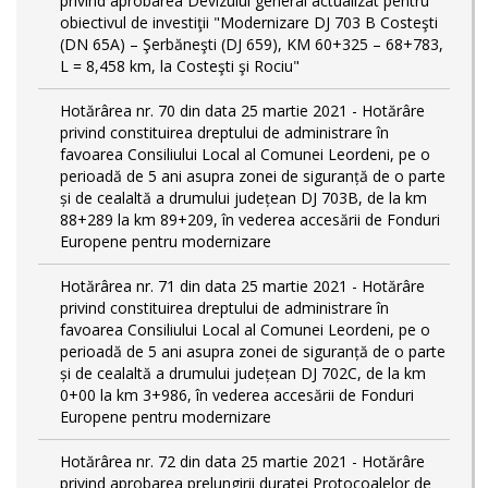
privind aprobarea Devizului general actualizat pentru
obiectivul de investiţii "Modernizare DJ 703 B Costeşti
(DN 65A) – Şerbăneşti (DJ 659), KM 60+325 – 68+783,
L = 8,458 km, la Costeşti şi Rociu"
Hotărârea nr. 70 din data 25 martie 2021 - Hotărâre
privind constituirea dreptului de administrare în
favoarea Consiliului Local al Comunei Leordeni, pe o
perioadă de 5 ani asupra zonei de siguranță de o parte
și de cealaltă a drumului județean DJ 703B, de la km
88+289 la km 89+209, în vederea accesării de Fonduri
Europene pentru modernizare
Hotărârea nr. 71 din data 25 martie 2021 - Hotărâre
privind constituirea dreptului de administrare în
favoarea Consiliului Local al Comunei Leordeni, pe o
perioadă de 5 ani asupra zonei de siguranță de o parte
și de cealaltă a drumului județean DJ 702C, de la km
0+00 la km 3+986, în vederea accesării de Fonduri
Europene pentru modernizare
Hotărârea nr. 72 din data 25 martie 2021 - Hotărâre
privind aprobarea prelungirii duratei Protocoalelor de