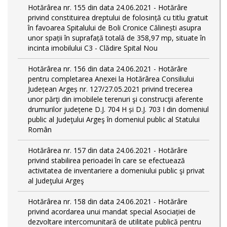
Hotărârea nr. 155 din data 24.06.2021 - Hotărâre
privind constituirea dreptului de folosință cu titlu gratuit
în favoarea Spitalului de Boli Cronice Călinești asupra
unor spații în suprafață totală de 358,97 mp, situate în
incinta imobilului C3 - Clădire Spital Nou
Hotărârea nr. 156 din data 24.06.2021 - Hotărâre
pentru completarea Anexei la Hotărârea Consiliului
Județean Argeș nr. 127/27.05.2021 privind trecerea
unor părţi din imobilele terenuri şi construcţii aferente
drumurilor județene D.J. 704 H și D.J. 703 I din domeniul
public al Judeţului Argeş în domeniul public al Statului
Român
Hotărârea nr. 157 din data 24.06.2021 - Hotărâre
privind stabilirea perioadei în care se efectuează
activitatea de inventariere a domeniului public şi privat
al Judeţului Argeş
Hotărârea nr. 158 din data 24.06.2021 - Hotărâre
privind acordarea unui mandat special Asociației de
dezvoltare intercomunitară de utilitate publică pentru