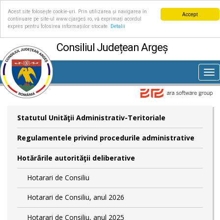
Acest site folosește cookie-uri. Prin utilizarea și navigarea în
Accept
continuare pe site-ul www.cjarges.ro, vă exprimați acordul
expres pentru folosirea informațiilor stocate.
Detalii
Consiliul Județean Argeș
Tog
nav
Statutul Unităţii Administrativ-Teritoriale
Regulamentele privind procedurile administrative
Hotărârile autorităţii deliberative
Hotarari de Consiliu
Hotarari de Consiliu, anul 2026
Hotarari de Consiliu, anul 2025