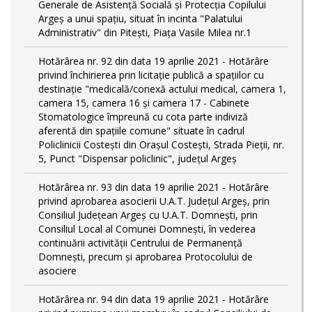
Generale de Asistență Socială și Protecția Copilului
Argeș a unui spațiu, situat în incinta "Palatului
Administrativ" din Pitești, Piața Vasile Milea nr.1
Hotărârea nr. 92 din data 19 aprilie 2021 - Hotărâre
privind închirierea prin licitație publică a spațiilor cu
destinație "medicală/conexă actului medical, camera 1,
camera 15, camera 16 și camera 17 - Cabinete
Stomatologice împreună cu cota parte indiviză
aferentă din spațiile comune" situate în cadrul
Policlinicii Costești din Orașul Costești, Strada Pieții, nr.
5, Punct "Dispensar policlinic", județul Argeș
Hotărârea nr. 93 din data 19 aprilie 2021 - Hotărâre
privind aprobarea asocierii U.A.T. Județul Argeș, prin
Consiliul Județean Argeș cu U.A.T. Domnești, prin
Consiliul Local al Comunei Domnești, în vederea
continuării activității Centrului de Permanență
Domnești, precum și aprobarea Protocolului de
asociere
Hotărârea nr. 94 din data 19 aprilie 2021 - Hotărâre