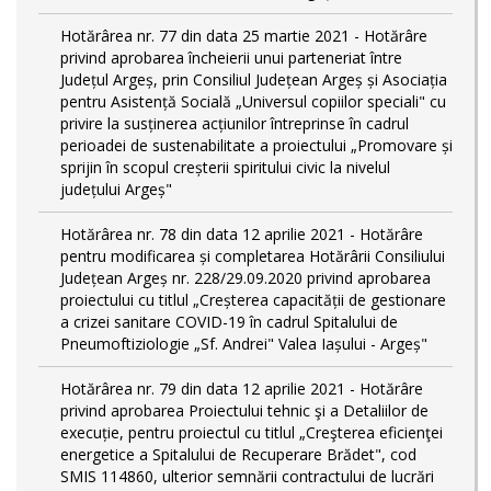
Hotărârea nr. 77 din data 25 martie 2021 - Hotărâre
privind aprobarea încheierii unui parteneriat între
Județul Argeș, prin Consiliul Județean Argeș și Asociația
pentru Asistență Socială „Universul copiilor speciali" cu
privire la susținerea acțiunilor întreprinse în cadrul
perioadei de sustenabilitate a proiectului „Promovare și
sprijin în scopul creșterii spiritului civic la nivelul
județului Argeș"
Hotărârea nr. 78 din data 12 aprilie 2021 - Hotărâre
pentru modificarea și completarea Hotărârii Consiliului
Județean Argeș nr. 228/29.09.2020 privind aprobarea
proiectului cu titlul „Creșterea capacității de gestionare
a crizei sanitare COVID-19 în cadrul Spitalului de
Pneumoftiziologie „Sf. Andrei" Valea Iașului - Argeș"
Hotărârea nr. 79 din data 12 aprilie 2021 - Hotărâre
privind aprobarea Proiectului tehnic şi a Detaliilor de
execuție, pentru proiectul cu titlul „Creşterea eficienţei
energetice a Spitalului de Recuperare Brădet", cod
SMIS 114860, ulterior semnării contractului de lucrări