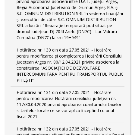
privind aprobarea asocierii între U.A.T. Județul Argeș,
Regia Autonomă Județeană de Drumuri Argeș R.A. și
S.C. OMNIUM DISTRIBUTION SRL în vederea finanţării
şi executării de către S.C. OMNIUM DISTRIBUTION
SRL a lucrării "Reparație temporară pod situat pe
drumul județean DJ 704I Arefu (DN7C) - Lac Vidraru -
Cumpăna (DN7C) la km 19+949"
Hotărârea nr. 130 din data 27.05.2021 - Hotărâre
pentru modificarea și completarea Hotărârii Consiliului
Județean Argeș nr. 80/12.04.2021 privind asocierea la
constituirea "ASOCIAȚIEI DE DEZVOLTARE
INTERCOMUNITARĂ PENTRU TRANSPORTUL PUBLIC
PITEȘTI"
Hotărârea nr. 131 din data 27.05.2021 - Hotărâre
pentru modificarea Hotărârii consiliului județean nr.
117/30.04.2020 privind aprobarea cuantumului taxelor
si tarifelor locale ce se vor aplica începând cu anul
fiscal 2021
Hotărârea nr. 132 din data 27.05.2021 - Hotărâre
privind aprobarea situațiilor financiare anuale ale Regiei