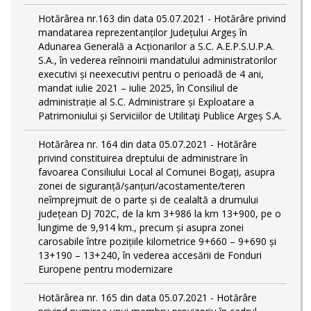
Hotărârea nr.163 din data 05.07.2021 - Hotărâre privind
mandatarea reprezentanților Județului Argeș în
Adunarea Generală a Acționarilor a S.C. A.E.P.S.U.P.A.
S.A., în vederea reînnoirii mandatului administratorilor
executivi și neexecutivi pentru o perioadă de 4 ani,
mandat iulie 2021 – iulie 2025, în Consiliul de
administrație al S.C. Administrare și Exploatare a
Patrimoniului și Serviciilor de Utilitaţi Publice Argeș S.A.
Hotărârea nr. 164 din data 05.07.2021 - Hotărâre
privind constituirea dreptului de administrare în
favoarea Consiliului Local al Comunei Bogați, asupra
zonei de siguranță/șanțuri/acostamente/teren
neîmprejmuit de o parte și de cealaltă a drumului
județean DJ 702C, de la km 3+986 la km 13+900, pe o
lungime de 9,914 km., precum și asupra zonei
carosabile între pozițiile kilometrice 9+660 – 9+690 și
13+190 – 13+240, în vederea accesării de Fonduri
Europene pentru modernizare
Hotărârea nr. 165 din data 05.07.2021 - Hotărâre