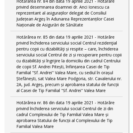
Hotărârea nr. 84 din data 19 aprilie 2021 - Hotărâre
privind desemnarea doamnei dr. Anci Ionescu ca
reprezentant al asiguraților delegat de Consiliul
Județean Argeș în Adunarea Reprezentanților Casei
Naționale de Asigurări de Sănătate
Hotărârea nr. 85 din data 19 aprilie 2021 - Hotărâre
privind închiderea serviciului social Centrul rezidenţial
pentru copii cu dizabilităţi și respite – care, închiderea
serviciului social Centrul de zi și recuperare pentru copii
cu dizabilități și îngrijire la domiciliu din cadrul Centrului
de copii Sf. Andrei Pitești, înființarea Casei de Tip
Familial "Sf. Andrei" Valea Mare, cu sediul în orașul
Ștefănești, sat Valea Mare Podgoria, str. Cavalerului nr.
2A, jud. Argeș, precum și aprobarea statului de funcții
al Casei de Tip Familial "Sf. Andrei" Valea Mare
Hotărârea nr. 86 din data 19 aprilie 2021 - Hotărâre
privind închiderea serviciului social Centrul de zi din
cadrul Complexului de Tip Familial Valea Mare și
aprobarea Statului de funcții al Complexului de Tip
Familial Valea Mare