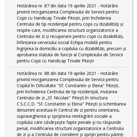
Hotărârea nr. 87 din data 19 aprilie 2021 - Hotărâre
privind reorganizarea Complexului de Servicii pentru
Copii cu Handicap Trivale Pitești, prin închiderea
Centrului de tip rezidenţial pentru copii cu dizabilităţi și
respite-care, modificarea structurii organizatorice a
Centrului de zi și recuperare pentru copii cu dizabilități,
înființarea serviciului social Echipa mobilă pentru
îngrijirea la domiciliu a copilului cu dizabilități, precum și
aprobarea statului de funcții al Complexului de Servicii
pentru Copii cu Handicap Trivale Pitești
Hotărârea nr. 88 din data 19 aprilie 2021 - Hotărâre
privind reorganizarea Complexului de Servicii pentru
Copilul în Dificultate "Sf. Constantin și Elena" Pitești,
prin închiderea Centrului de tip rezidenţial, mutarea
Centrului de zi „Sf. Nicolae" Pitești în structura
C.S.C.C.D. "Sf. Constantin și Elena" Pitești și schimbarea
denumirii acestuia în Centrul de zi pentru orientarea,
supravegherea şi sprijinirea reintegrării sociale a
copilului care săvârşeşte fapte penale şi nu răspunde
penal, modificarea structurii organizatorice a Centrului
de zi și a Centrului de consiliere și sprijin pentru părinți