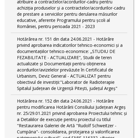
atribuire a contractelor/acordurilor-cadru pentru
achiziţia produselor şi a contractelor/acordurilor-cadru
de prestare a serviciilor pentru derularea măsurilor
educative, aferente Programului pentru școli al
României, pentru perioada 2021 - 2023
Hotărârea nr. 151 din data 24.06.2021 - Hotărâre
privind aprobarea indicatorilor tehnico-economici și a
documentațiilor tehnico-economice: „STUDIU DE
FEZABILITATE - ACTUALIZARE", Studii de teren
actualizate și Documentații pentru obținerea
acordurilor/avizelelor prevăzute în Certificatul de
Urbanism, Deviz General - ACTUALIZAT pentru
obiectivul de investiții:"Laborator de Radioterapie
Spitalul Județean de Urgență Pitești, județul Argeș"
Hotărârea nr. 152 din data 24.06.2021 - Hotărâre
pentru modificarea Hotărârii Consiliului Judeţean Argeş
nr. 25/29.01.2021 privind aprobarea Proiectului tehnic şi
a Detaliilor de execuţie pentru proiectul cu titlul
"Restaurarea Galeriei de Artă "Rudolf Schweitzer -
Cumpăna"- consolidarea, protejarea şi valorificarea
patrimoniului cultural'', cod SMIS 116332, ulterior