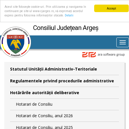
Acest site folosește cookie-uri. Prin utilizarea și navigarea în
Accept
continuare pe site-ul www.cjarges.ro, vă exprimați acordul
expres pentru folosirea informațiilor stocate.
Detalii
Consiliul Județean Argeș
Tog
nav
Statutul Unităţii Administrativ-Teritoriale
Regulamentele privind procedurile administrative
Hotărârile autorităţii deliberative
Hotarari de Consiliu
Hotarari de Consiliu, anul 2026
Hotarari de Consiliu, anul 2025