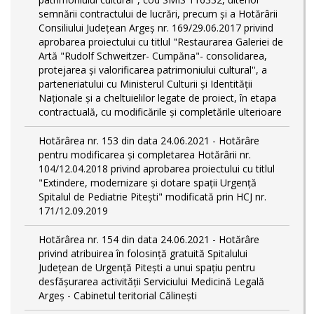
semnării contractului de lucrări, precum şi a Hotărârii
Consiliului Judeţean Argeş nr. 169/29.06.2017 privind
aprobarea proiectului cu titlul "Restaurarea Galeriei de
Artă "Rudolf Schweitzer- Cumpăna"- consolidarea,
protejarea şi valorificarea patrimoniului cultural'', a
parteneriatului cu Ministerul Culturii şi Identităţii
Naţionale şi a cheltuielilor legate de proiect, în etapa
contractuală, cu modificările şi completările ulterioare
Hotărârea nr. 153 din data 24.06.2021 - Hotărâre
pentru modificarea și completarea Hotărârii nr.
104/12.04.2018 privind aprobarea proiectului cu titlul
"Extindere, modernizare și dotare spații Urgență
Spitalul de Pediatrie Pitești" modificată prin HCJ nr.
171/12.09.2019
Hotărârea nr. 154 din data 24.06.2021 - Hotărâre
privind atribuirea în folosință gratuită Spitalului
Judeţean de Urgenţă Piteşti a unui spaţiu pentru
desfăşurarea activităţii Serviciului Medicină Legală
Argeş - Cabinetul teritorial Călineşti