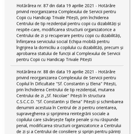
Hotărârea nr. 87 din data 19 aprilie 2021 - Hotărâre
privind reorganizarea Complexului de Servicii pentru
Copii cu Handicap Trivale Pitești, prin închiderea
Centrului de tip rezidenţial pentru copii cu dizabilităţi și
respite-care, modificarea structurii organizatorice a
Centrului de zi și recuperare pentru copii cu dizabilități,
înființarea serviciului social Echipa mobilă pentru
îngrijirea la domiciliu a copilului cu dizabilități, precum și
aprobarea statului de funcții al Complexului de Servicii
pentru Copii cu Handicap Trivale Pitești
Hotărârea nr. 88 din data 19 aprilie 2021 - Hotărâre
privind reorganizarea Complexului de Servicii pentru
Copilul în Dificultate "Sf. Constantin și Elena" Pitești,
prin închiderea Centrului de tip rezidenţial, mutarea
Centrului de zi „Sf. Nicolae" Pitești în structura
C.S.C.C.D. "Sf. Constantin și Elena" Pitești și schimbarea
denumirii acestuia în Centrul de zi pentru orientarea,
supravegherea şi sprijinirea reintegrării sociale a
copilului care săvârşeşte fapte penale şi nu răspunde
penal, modificarea structurii organizatorice a Centrului
de zi și a Centrului de consiliere și sprijin pentru părinți