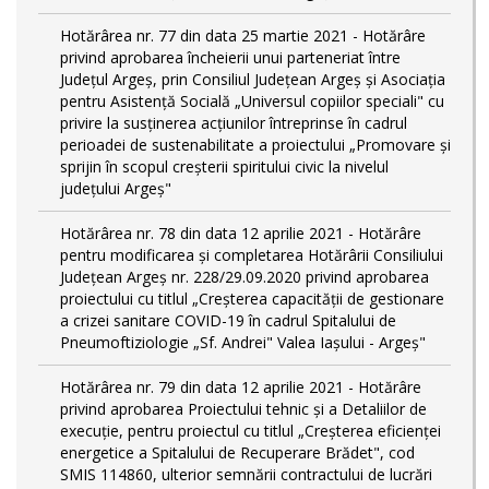
Hotărârea nr. 77 din data 25 martie 2021 - Hotărâre
privind aprobarea încheierii unui parteneriat între
Județul Argeș, prin Consiliul Județean Argeș și Asociația
pentru Asistență Socială „Universul copiilor speciali" cu
privire la susținerea acțiunilor întreprinse în cadrul
perioadei de sustenabilitate a proiectului „Promovare și
sprijin în scopul creșterii spiritului civic la nivelul
județului Argeș"
Hotărârea nr. 78 din data 12 aprilie 2021 - Hotărâre
pentru modificarea și completarea Hotărârii Consiliului
Județean Argeș nr. 228/29.09.2020 privind aprobarea
proiectului cu titlul „Creșterea capacității de gestionare
a crizei sanitare COVID-19 în cadrul Spitalului de
Pneumoftiziologie „Sf. Andrei" Valea Iașului - Argeș"
Hotărârea nr. 79 din data 12 aprilie 2021 - Hotărâre
privind aprobarea Proiectului tehnic şi a Detaliilor de
execuție, pentru proiectul cu titlul „Creşterea eficienţei
energetice a Spitalului de Recuperare Brădet", cod
SMIS 114860, ulterior semnării contractului de lucrări