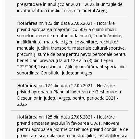
pregătitoare în anul şcolar 2021 - 2022 la unitățile de
învățământ din mediul rural, din județul Argeș
Hotărârea nr. 123 din data 27.05.2021 - Hotărâre
privind aprobarea majorării cu 50% a cuantumului
sumelor aferente drepturilor la hrană, îmbrăcăminte,
încălțăminte, materiale igienico-sanitare, rechizite/
manuale, jucării, transport, materiale cultural-sportive,
precum și sume de bani pentru nevoi personale pentru
beneficiarii prevăzuți la art.129 alin (3) din Legea
272/2004, înscriși în unitățile de învățământ special din
subordinea Consiliului Județean Argeș
Hotărârea nr. 124 din data 27.05.2021 - Hotărâre
privind aprobarea Planului Județean de Gestionare a
Deșeurilor în județul Argeș, pentru perioada 2021 -
2025
Hotărârea nr. 125 din data 27.05.2021 - Hotărâre
privind emiterea avizului în favoarea U.A.T. Mioveni
pentru aprobarea Normelor tehnice privind condiţiile de
proiectare şi amplasare a construcţiilor, instalaţiilor şi a