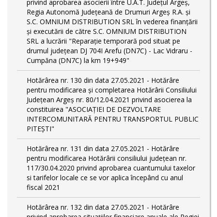
privind aprobarea asocierii între U.A.T. Județul Argeș,
Regia Autonomă Județeană de Drumuri Argeș R.A. și
S.C. OMNIUM DISTRIBUTION SRL în vederea finanţării
şi executării de către S.C. OMNIUM DISTRIBUTION
SRL a lucrării "Reparație temporară pod situat pe
drumul județean DJ 704I Arefu (DN7C) - Lac Vidraru -
Cumpăna (DN7C) la km 19+949"
Hotărârea nr. 130 din data 27.05.2021 - Hotărâre
pentru modificarea și completarea Hotărârii Consiliului
Județean Argeș nr. 80/12.04.2021 privind asocierea la
constituirea "ASOCIAȚIEI DE DEZVOLTARE
INTERCOMUNITARĂ PENTRU TRANSPORTUL PUBLIC
PITEȘTI"
Hotărârea nr. 131 din data 27.05.2021 - Hotărâre
pentru modificarea Hotărârii consiliului județean nr.
117/30.04.2020 privind aprobarea cuantumului taxelor
si tarifelor locale ce se vor aplica începând cu anul
fiscal 2021
Hotărârea nr. 132 din data 27.05.2021 - Hotărâre
privind aprobarea situațiilor financiare anuale ale Regiei