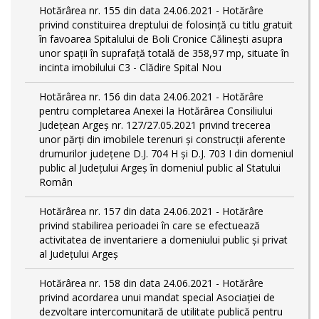
Hotărârea nr. 155 din data 24.06.2021 - Hotărâre
privind constituirea dreptului de folosință cu titlu gratuit
în favoarea Spitalului de Boli Cronice Călinești asupra
unor spații în suprafață totală de 358,97 mp, situate în
incinta imobilului C3 - Clădire Spital Nou
Hotărârea nr. 156 din data 24.06.2021 - Hotărâre
pentru completarea Anexei la Hotărârea Consiliului
Județean Argeș nr. 127/27.05.2021 privind trecerea
unor părţi din imobilele terenuri şi construcţii aferente
drumurilor județene D.J. 704 H și D.J. 703 I din domeniul
public al Judeţului Argeş în domeniul public al Statului
Român
Hotărârea nr. 157 din data 24.06.2021 - Hotărâre
privind stabilirea perioadei în care se efectuează
activitatea de inventariere a domeniului public şi privat
al Judeţului Argeş
Hotărârea nr. 158 din data 24.06.2021 - Hotărâre
privind acordarea unui mandat special Asociației de
dezvoltare intercomunitară de utilitate publică pentru