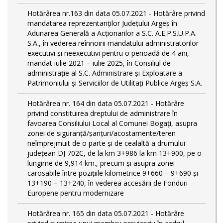
Hotărârea nr.163 din data 05.07.2021 - Hotărâre privind
mandatarea reprezentanților Județului Argeș în
Adunarea Generală a Acționarilor a S.C. A.E.P.S.U.P.A.
S.A., în vederea reînnoirii mandatului administratorilor
executivi și neexecutivi pentru o perioadă de 4 ani,
mandat iulie 2021 – iulie 2025, în Consiliul de
administrație al S.C. Administrare și Exploatare a
Patrimoniului și Serviciilor de Utilitaţi Publice Argeș S.A.
Hotărârea nr. 164 din data 05.07.2021 - Hotărâre
privind constituirea dreptului de administrare în
favoarea Consiliului Local al Comunei Bogați, asupra
zonei de siguranță/șanțuri/acostamente/teren
neîmprejmuit de o parte și de cealaltă a drumului
județean DJ 702C, de la km 3+986 la km 13+900, pe o
lungime de 9,914 km., precum și asupra zonei
carosabile între pozițiile kilometrice 9+660 – 9+690 și
13+190 – 13+240, în vederea accesării de Fonduri
Europene pentru modernizare
Hotărârea nr. 165 din data 05.07.2021 - Hotărâre