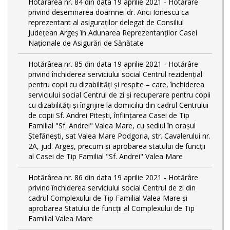
Hotărârea nr. 84 din data 19 aprilie 2021 - Hotărâre
privind desemnarea doamnei dr. Anci Ionescu ca
reprezentant al asiguraților delegat de Consiliul
Județean Argeș în Adunarea Reprezentanților Casei
Naționale de Asigurări de Sănătate
Hotărârea nr. 85 din data 19 aprilie 2021 - Hotărâre
privind închiderea serviciului social Centrul rezidenţial
pentru copii cu dizabilităţi și respite – care, închiderea
serviciului social Centrul de zi și recuperare pentru copii
cu dizabilități și îngrijire la domiciliu din cadrul Centrului
de copii Sf. Andrei Pitești, înființarea Casei de Tip
Familial "Sf. Andrei" Valea Mare, cu sediul în orașul
Ștefănești, sat Valea Mare Podgoria, str. Cavalerului nr.
2A, jud. Argeș, precum și aprobarea statului de funcții
al Casei de Tip Familial "Sf. Andrei" Valea Mare
Hotărârea nr. 86 din data 19 aprilie 2021 - Hotărâre
privind închiderea serviciului social Centrul de zi din
cadrul Complexului de Tip Familial Valea Mare și
aprobarea Statului de funcții al Complexului de Tip
Familial Valea Mare