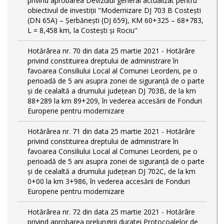
privind aprobarea Devizului general actualizat pentru
obiectivul de investiţii "Modernizare DJ 703 B Costeşti
(DN 65A) – Şerbăneşti (DJ 659), KM 60+325 – 68+783,
L = 8,458 km, la Costeşti şi Rociu"
Hotărârea nr. 70 din data 25 martie 2021 - Hotărâre
privind constituirea dreptului de administrare în
favoarea Consiliului Local al Comunei Leordeni, pe o
perioadă de 5 ani asupra zonei de siguranță de o parte
și de cealaltă a drumului județean DJ 703B, de la km
88+289 la km 89+209, în vederea accesării de Fonduri
Europene pentru modernizare
Hotărârea nr. 71 din data 25 martie 2021 - Hotărâre
privind constituirea dreptului de administrare în
favoarea Consiliului Local al Comunei Leordeni, pe o
perioadă de 5 ani asupra zonei de siguranță de o parte
și de cealaltă a drumului județean DJ 702C, de la km
0+00 la km 3+986, în vederea accesării de Fonduri
Europene pentru modernizare
Hotărârea nr. 72 din data 25 martie 2021 - Hotărâre
privind aprobarea prelungirii duratei Protocoalelor de