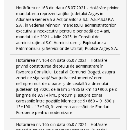
Hotărârea nr.163 din data 05.07.2021 - Hotărâre privind
mandatarea reprezentanților Județului Argeș în
Adunarea Generală a Acționarilor a S.C. A.E.P.S.U.P.A.
S.A., în vederea reînnoirii mandatului administratorilor
executivi și neexecutivi pentru o perioadă de 4 ani,
mandat iulie 2021 – iulie 2025, în Consiliul de
administrație al S.C. Administrare și Exploatare a
Patrimoniului și Serviciilor de Utilitaţi Publice Argeș S.A.
Hotărârea nr. 164 din data 05.07.2021 - Hotărâre
privind constituirea dreptului de administrare în
favoarea Consiliului Local al Comunei Bogați, asupra
zonei de siguranță/șanțuri/acostamente/teren
neîmprejmuit de o parte și de cealaltă a drumului
județean DJ 702C, de la km 3+986 la km 13+900, pe o
lungime de 9,914 km., precum și asupra zonei
carosabile între pozițiile kilometrice 9+660 – 9+690 și
13+190 – 13+240, în vederea accesării de Fonduri
Europene pentru modernizare
Hotărârea nr. 165 din data 05.07.2021 - Hotărâre