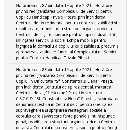
Hotărârea nr. 87 din data 19 aprilie 2021 - Hotărâre
privind reorganizarea Complexului de Servicii pentru
Copii cu Handicap Trivale Pitești, prin închiderea
Centrului de tip rezidenţial pentru copii cu dizabilităţi și
respite-care, modificarea structurii organizatorice a
Centrului de zi și recuperare pentru copii cu dizabilități,
înființarea serviciului social Echipa mobilă pentru
îngrijirea la domiciliu a copilului cu dizabilități, precum și
aprobarea statului de funcții al Complexului de Servicii
pentru Copii cu Handicap Trivale Pitești
Hotărârea nr. 88 din data 19 aprilie 2021 - Hotărâre
privind reorganizarea Complexului de Servicii pentru
Copilul în Dificultate "Sf. Constantin și Elena" Pitești,
prin închiderea Centrului de tip rezidenţial, mutarea
Centrului de zi „Sf. Nicolae" Pitești în structura
C.S.C.C.D. "Sf. Constantin și Elena" Pitești și schimbarea
denumirii acestuia în Centrul de zi pentru orientarea,
supravegherea şi sprijinirea reintegrării sociale a
copilului care săvârşeşte fapte penale şi nu răspunde
penal, modificarea structurii organizatorice a Centrului
de zi și a Centrului de consiliere și sprijin pentru părinți