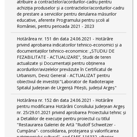
atribuire a contractelor/acordurilor-cadru pentru
achiziţia produselor şi a contractelor/acordurilor-cadru
de prestare a serviciilor pentru derularea măsurilor
educative, aferente Programului pentru școli al
României, pentru perioada 2021 - 2023
Hotărârea nr. 151 din data 24.06.2021 - Hotărâre
privind aprobarea indicatorilor tehnico-economici și a
documentațiilor tehnico-economice: „STUDIU DE
FEZABILITATE - ACTUALIZARE", Studii de teren
actualizate și Documentații pentru obținerea
acordurilor/avizelelor prevăzute în Certificatul de
Urbanism, Deviz General - ACTUALIZAT pentru
obiectivul de investiții:"Laborator de Radioterapie
Spitalul Județean de Urgență Pitești, județul Argeș"
Hotărârea nr. 152 din data 24.06.2021 - Hotărâre
pentru modificarea Hotărârii Consiliului Judeţean Argeş
nr. 25/29.01.2021 privind aprobarea Proiectului tehnic şi
a Detaliilor de execuţie pentru proiectul cu titlul
"Restaurarea Galeriei de Artă "Rudolf Schweitzer -
Cumpăna"- consolidarea, protejarea şi valorificarea
patrimoniului cultural'', cod SMIS 116332, ulterior