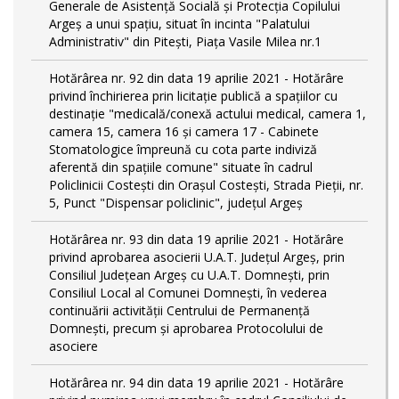
Generale de Asistență Socială și Protecția Copilului
Argeș a unui spațiu, situat în incinta "Palatului
Administrativ" din Pitești, Piața Vasile Milea nr.1
Hotărârea nr. 92 din data 19 aprilie 2021 - Hotărâre
privind închirierea prin licitație publică a spațiilor cu
destinație "medicală/conexă actului medical, camera 1,
camera 15, camera 16 și camera 17 - Cabinete
Stomatologice împreună cu cota parte indiviză
aferentă din spațiile comune" situate în cadrul
Policlinicii Costești din Orașul Costești, Strada Pieții, nr.
5, Punct "Dispensar policlinic", județul Argeș
Hotărârea nr. 93 din data 19 aprilie 2021 - Hotărâre
privind aprobarea asocierii U.A.T. Județul Argeș, prin
Consiliul Județean Argeș cu U.A.T. Domnești, prin
Consiliul Local al Comunei Domnești, în vederea
continuării activității Centrului de Permanență
Domnești, precum și aprobarea Protocolului de
asociere
Hotărârea nr. 94 din data 19 aprilie 2021 - Hotărâre