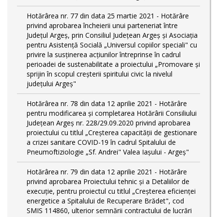
Hotărârea nr. 77 din data 25 martie 2021 - Hotărâre
privind aprobarea încheierii unui parteneriat între
Județul Argeș, prin Consiliul Județean Argeș și Asociația
pentru Asistență Socială „Universul copiilor speciali" cu
privire la susținerea acțiunilor întreprinse în cadrul
perioadei de sustenabilitate a proiectului „Promovare și
sprijin în scopul creșterii spiritului civic la nivelul
județului Argeș"
Hotărârea nr. 78 din data 12 aprilie 2021 - Hotărâre
pentru modificarea și completarea Hotărârii Consiliului
Județean Argeș nr. 228/29.09.2020 privind aprobarea
proiectului cu titlul „Creșterea capacității de gestionare
a crizei sanitare COVID-19 în cadrul Spitalului de
Pneumoftiziologie „Sf. Andrei" Valea Iașului - Argeș"
Hotărârea nr. 79 din data 12 aprilie 2021 - Hotărâre
privind aprobarea Proiectului tehnic şi a Detaliilor de
execuție, pentru proiectul cu titlul „Creşterea eficienţei
energetice a Spitalului de Recuperare Brădet", cod
SMIS 114860, ulterior semnării contractului de lucrări