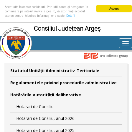
Acest site folosește cookie-uri. Prin utilizarea și navigarea în
Accept
continuare pe site-ul www.cjarges.ro, vă exprimați acordul
expres pentru folosirea informațiilor stocate.
Detalii
Consiliul Județean Argeș
Tog
nav
Statutul Unităţii Administrativ-Teritoriale
Regulamentele privind procedurile administrative
Hotărârile autorităţii deliberative
Hotarari de Consiliu
Hotarari de Consiliu, anul 2026
Hotarari de Consiliu, anul 2025