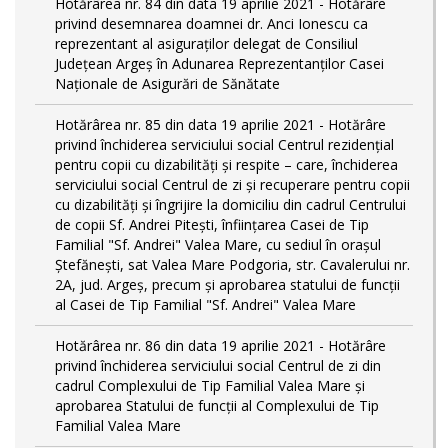
Hotărârea nr. 84 din data 19 aprilie 2021 - Hotărâre
privind desemnarea doamnei dr. Anci Ionescu ca
reprezentant al asiguraților delegat de Consiliul
Județean Argeș în Adunarea Reprezentanților Casei
Naționale de Asigurări de Sănătate
Hotărârea nr. 85 din data 19 aprilie 2021 - Hotărâre
privind închiderea serviciului social Centrul rezidenţial
pentru copii cu dizabilităţi și respite – care, închiderea
serviciului social Centrul de zi și recuperare pentru copii
cu dizabilități și îngrijire la domiciliu din cadrul Centrului
de copii Sf. Andrei Pitești, înființarea Casei de Tip
Familial "Sf. Andrei" Valea Mare, cu sediul în orașul
Ștefănești, sat Valea Mare Podgoria, str. Cavalerului nr.
2A, jud. Argeș, precum și aprobarea statului de funcții
al Casei de Tip Familial "Sf. Andrei" Valea Mare
Hotărârea nr. 86 din data 19 aprilie 2021 - Hotărâre
privind închiderea serviciului social Centrul de zi din
cadrul Complexului de Tip Familial Valea Mare și
aprobarea Statului de funcții al Complexului de Tip
Familial Valea Mare