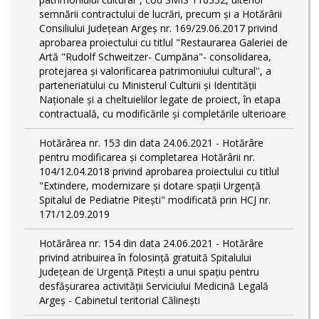
semnării contractului de lucrări, precum şi a Hotărârii
Consiliului Judeţean Argeş nr. 169/29.06.2017 privind
aprobarea proiectului cu titlul "Restaurarea Galeriei de
Artă "Rudolf Schweitzer- Cumpăna"- consolidarea,
protejarea şi valorificarea patrimoniului cultural'', a
parteneriatului cu Ministerul Culturii şi Identităţii
Naţionale şi a cheltuielilor legate de proiect, în etapa
contractuală, cu modificările şi completările ulterioare
Hotărârea nr. 153 din data 24.06.2021 - Hotărâre
pentru modificarea și completarea Hotărârii nr.
104/12.04.2018 privind aprobarea proiectului cu titlul
"Extindere, modernizare și dotare spații Urgență
Spitalul de Pediatrie Pitești" modificată prin HCJ nr.
171/12.09.2019
Hotărârea nr. 154 din data 24.06.2021 - Hotărâre
privind atribuirea în folosință gratuită Spitalului
Judeţean de Urgenţă Piteşti a unui spaţiu pentru
desfăşurarea activităţii Serviciului Medicină Legală
Argeş - Cabinetul teritorial Călineşti