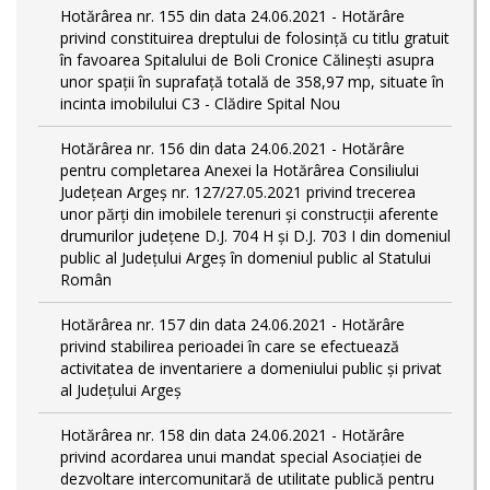
Hotărârea nr. 155 din data 24.06.2021 - Hotărâre
privind constituirea dreptului de folosință cu titlu gratuit
în favoarea Spitalului de Boli Cronice Călinești asupra
unor spații în suprafață totală de 358,97 mp, situate în
incinta imobilului C3 - Clădire Spital Nou
Hotărârea nr. 156 din data 24.06.2021 - Hotărâre
pentru completarea Anexei la Hotărârea Consiliului
Județean Argeș nr. 127/27.05.2021 privind trecerea
unor părţi din imobilele terenuri şi construcţii aferente
drumurilor județene D.J. 704 H și D.J. 703 I din domeniul
public al Judeţului Argeş în domeniul public al Statului
Român
Hotărârea nr. 157 din data 24.06.2021 - Hotărâre
privind stabilirea perioadei în care se efectuează
activitatea de inventariere a domeniului public şi privat
al Judeţului Argeş
Hotărârea nr. 158 din data 24.06.2021 - Hotărâre
privind acordarea unui mandat special Asociației de
dezvoltare intercomunitară de utilitate publică pentru