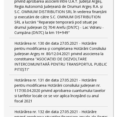
privind aprobarea asocierii între U.A.T. Județul Argeș,
Regia Autonomă Județeană de Drumuri Argeș R.A. și
S.C. OMNIUM DISTRIBUTION SRL în vederea finanţării
şi executării de către S.C. OMNIUM DISTRIBUTION
SRL a lucrării "Reparație temporară pod situat pe
drumul județean DJ 704I Arefu (DN7C) - Lac Vidraru -
Cumpăna (DN7C) la km 19+949"
Hotărârea nr. 130 din data 27.05.2021 - Hotărâre
pentru modificarea și completarea Hotărârii Consiliului
Județean Argeș nr. 80/12.04.2021 privind asocierea la
constituirea "ASOCIAȚIEI DE DEZVOLTARE
INTERCOMUNITARĂ PENTRU TRANSPORTUL PUBLIC
PITEȘTI"
Hotărârea nr. 131 din data 27.05.2021 - Hotărâre
pentru modificarea Hotărârii consiliului județean nr.
117/30.04.2020 privind aprobarea cuantumului taxelor
si tarifelor locale ce se vor aplica începând cu anul
fiscal 2021
Hotărârea nr. 132 din data 27.05.2021 - Hotărâre
privind aprobarea situațiilor financiare anuale ale Regiei