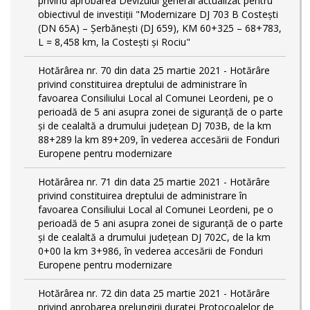
privind aprobarea Devizului general actualizat pentru
obiectivul de investiţii "Modernizare DJ 703 B Costeşti
(DN 65A) – Şerbăneşti (DJ 659), KM 60+325 – 68+783,
L = 8,458 km, la Costeşti şi Rociu"
Hotărârea nr. 70 din data 25 martie 2021 - Hotărâre
privind constituirea dreptului de administrare în
favoarea Consiliului Local al Comunei Leordeni, pe o
perioadă de 5 ani asupra zonei de siguranță de o parte
și de cealaltă a drumului județean DJ 703B, de la km
88+289 la km 89+209, în vederea accesării de Fonduri
Europene pentru modernizare
Hotărârea nr. 71 din data 25 martie 2021 - Hotărâre
privind constituirea dreptului de administrare în
favoarea Consiliului Local al Comunei Leordeni, pe o
perioadă de 5 ani asupra zonei de siguranță de o parte
și de cealaltă a drumului județean DJ 702C, de la km
0+00 la km 3+986, în vederea accesării de Fonduri
Europene pentru modernizare
Hotărârea nr. 72 din data 25 martie 2021 - Hotărâre
privind aprobarea prelungirii duratei Protocoalelor de