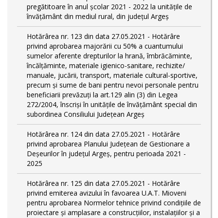
pregătitoare în anul şcolar 2021 - 2022 la unitățile de
învățământ din mediul rural, din județul Argeș
Hotărârea nr. 123 din data 27.05.2021 - Hotărâre
privind aprobarea majorării cu 50% a cuantumului
sumelor aferente drepturilor la hrană, îmbrăcăminte,
încălțăminte, materiale igienico-sanitare, rechizite/
manuale, jucării, transport, materiale cultural-sportive,
precum și sume de bani pentru nevoi personale pentru
beneficiarii prevăzuți la art.129 alin (3) din Legea
272/2004, înscriși în unitățile de învățământ special din
subordinea Consiliului Județean Argeș
Hotărârea nr. 124 din data 27.05.2021 - Hotărâre
privind aprobarea Planului Județean de Gestionare a
Deșeurilor în județul Argeș, pentru perioada 2021 -
2025
Hotărârea nr. 125 din data 27.05.2021 - Hotărâre
privind emiterea avizului în favoarea U.A.T. Mioveni
pentru aprobarea Normelor tehnice privind condiţiile de
proiectare şi amplasare a construcţiilor, instalaţiilor şi a