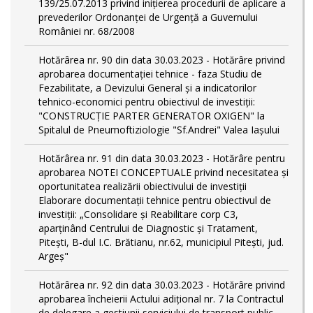
139/25.07.2013 privind inițierea procedurii de aplicare a
prevederilor Ordonanței de Urgență a Guvernului
României nr. 68/2008
Hotărârea nr. 90 din data 30.03.2023 - Hotărâre privind
aprobarea documentației tehnice - faza Studiu de
Fezabilitate, a Devizului General și a indicatorilor
tehnico-economici pentru obiectivul de investiții:
"CONSTRUCȚIE PARTER GENERATOR OXIGEN" la
Spitalul de Pneumoftiziologie "Sf.Andrei" Valea Iașului
Hotărârea nr. 91 din data 30.03.2023 - Hotărâre pentru
aprobarea NOTEI CONCEPTUALE privind necesitatea și
oportunitatea realizării obiectivului de investiții
Elaborare documentații tehnice pentru obiectivul de
investiţii: „Consolidare și Reabilitare corp C3,
aparținând Centrului de Diagnostic și Tratament,
Pitești, B-dul I.C. Brătianu, nr.62, municipiul Pitești, jud.
Argeș"
Hotărârea nr. 92 din data 30.03.2023 - Hotărâre privind
aprobarea încheierii Actului adițional nr. 7 la Contractul
de delegare a gestiunii serviciului de transport public