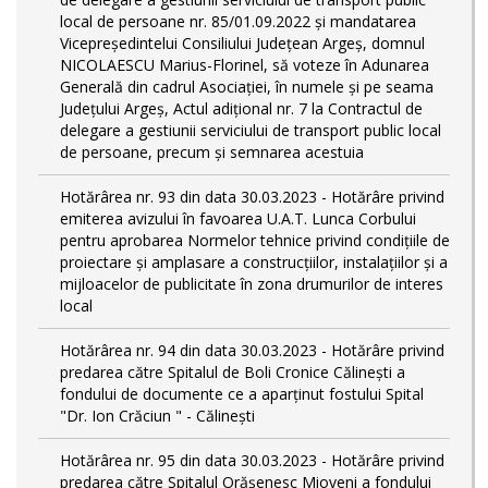
local de persoane nr. 85/01.09.2022 și mandatarea
Vicepreședintelui Consiliului Județean Argeș, domnul
NICOLAESCU Marius-Florinel, să voteze în Adunarea
Generală din cadrul Asociației, în numele și pe seama
Județului Argeș, Actul adițional nr. 7 la Contractul de
delegare a gestiunii serviciului de transport public local
de persoane, precum și semnarea acestuia
Hotărârea nr. 93 din data 30.03.2023 - Hotărâre privind
emiterea avizului în favoarea U.A.T. Lunca Corbului
pentru aprobarea Normelor tehnice privind condiţiile de
proiectare şi amplasare a construcţiilor, instalaţiilor şi a
mijloacelor de publicitate în zona drumurilor de interes
local
Hotărârea nr. 94 din data 30.03.2023 - Hotărâre privind
predarea către Spitalul de Boli Cronice Călinești a
fondului de documente ce a aparținut fostului Spital
"Dr. Ion Crăciun " - Călinești
Hotărârea nr. 95 din data 30.03.2023 - Hotărâre privind
predarea către Spitalul Orășenesc Mioveni a fondului