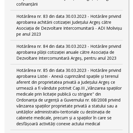
cofinanțării
Hotărârea nr. 83 din data 30.03.2023 - Hotărâre privind
aprobarea achitării cotizației Județului Argeș către
Asociația de Dezvoltare Intercomunitară - ADI Molivișu
pe anul 2023
Hotărârea nr. 84 din data 30.03.2023 - Hotărâre privind
aprobarea plății cotizației anuale către Asociația de
Dezvoltare Intercomunitară Argeș, pentru anul 2023
Hotărârea nr. 85 din data 30.03.2023 - Hotărâre privind
aprobarea Listei - Anexă cuprinzând spaţiile şi terenul
aferent din proprietatea privată a Judeţului Argeş ce
urmează a fi vândute potrivit Cap.III „Vânzarea spaţiilor
medicale prin licitaţie publică cu strigare" din
Ordonanța de urgență a Guvernului nr. 68/2008 privind
vânzarea spațiilor proprietate privată a statului sau a
unităților administrativ-teritoriale cu destinația de
cabinete medicale, precum și a spațiilor în care se
desfășoară activități conexe actului medical