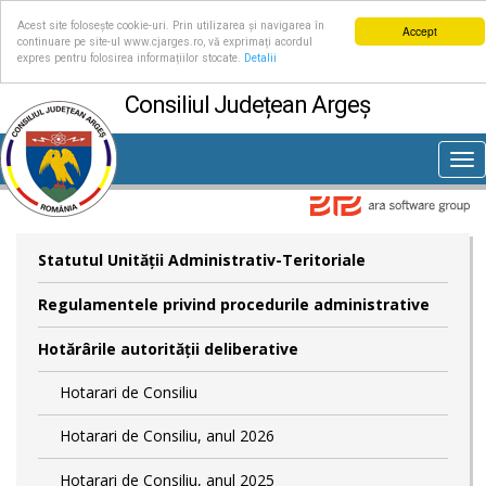
Acest site folosește cookie-uri. Prin utilizarea și navigarea în
Accept
continuare pe site-ul www.cjarges.ro, vă exprimați acordul
expres pentru folosirea informațiilor stocate.
Detalii
Consiliul Județean Argeș
Tog
nav
Statutul Unităţii Administrativ-Teritoriale
Regulamentele privind procedurile administrative
Hotărârile autorităţii deliberative
Hotarari de Consiliu
Hotarari de Consiliu, anul 2026
Hotarari de Consiliu, anul 2025