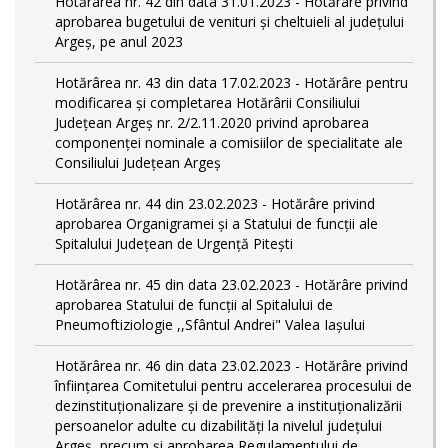
Hotărârea nr. 42 din data 31.01.2023 - Hotărâre privind
aprobarea bugetului de venituri şi cheltuieli al judeţului
Argeş, pe anul 2023
Hotărârea nr. 43 din data 17.02.2023 - Hotărâre pentru
modificarea și completarea Hotărârii Consiliului
Județean Argeș nr. 2/2.11.2020 privind aprobarea
componenței nominale a comisiilor de specialitate ale
Consiliului Județean Argeș
Hotărârea nr. 44 din 23.02.2023 - Hotărâre privind
aprobarea Organigramei și a Statului de funcții ale
Spitalului Județean de Urgență Pitești
Hotărârea nr. 45 din data 23.02.2023 - Hotărâre privind
aprobarea Statului de funcții al Spitalului de
Pneumoftiziologie ,,Sfântul Andrei" Valea Iașului
Hotărârea nr. 46 din data 23.02.2023 - Hotărâre privind
înființarea Comitetului pentru accelerarea procesului de
dezinstituționalizare şi de prevenire a instituționalizării
persoanelor adulte cu dizabilități la nivelul județului
Argeș, precum și aprobarea Regulamentului de