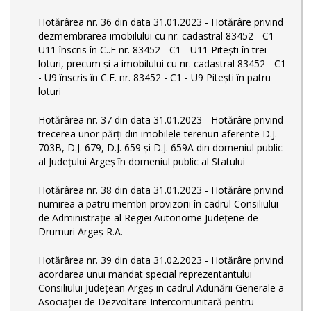
Hotărârea nr. 36 din data 31.01.2023 - Hotărâre privind
dezmembrarea imobilului cu nr. cadastral 83452 - C1 -
U11 înscris în C..F nr. 83452 - C1 - U11 Piteşti în trei
loturi, precum şi a imobilului cu nr. cadastral 83452 - C1
- U9 înscris în C.F. nr. 83452 - C1 - U9 Piteşti în patru
loturi
Hotărârea nr. 37 din data 31.01.2023 - Hotărâre privind
trecerea unor părţi din imobilele terenuri aferente D.J.
703B, D.J. 679, D.J. 659 şi D.J. 659A din domeniul public
al Judeţului Argeş în domeniul public al Statului
Hotărârea nr. 38 din data 31.01.2023 - Hotărâre privind
numirea a patru membri provizorii în cadrul Consiliului
de Administraţie al Regiei Autonome Judeţene de
Drumuri Argeş R.A.
Hotărârea nr. 39 din data 31.02.2023 - Hotărâre privind
acordarea unui mandat special reprezentantului
Consiliului Judeţean Argeş in cadrul Adunării Generale a
Asociaţiei de Dezvoltare Intercomunitară pentru