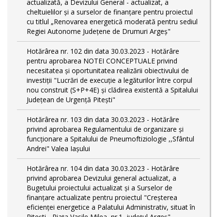
actualizată, a Devizului General - actualizat, a
cheltuielilor și a surselor de finanțare pentru proiectul
cu titlul „Renovarea energetică moderată pentru sediul
Regiei Autonome Județene de Drumuri Argeș"
Hotărârea nr. 102 din data 30.03.2023 - Hotărâre
pentru aprobarea NOTEI CONCEPTUALE privind
necesitatea și oportunitatea realizării obiectivului de
investiții "Lucrări de execuție a legăturilor între corpul
nou construit (S+P+4E) și clădirea existentă a Spitalului
Județean de Urgență Pitești"
Hotărârea nr. 103 din data 30.03.2023 - Hotărâre
privind aprobarea Regulamentului de organizare și
funcționare a Spitalului de Pneumoftiziologie ,,Sfântul
Andrei" Valea Iașului
Hotărârea nr. 104 din data 30.03.2023 - Hotărâre
privind aprobarea Devizului general actualizat, a
Bugetului proiectului actualizat și a Surselor de
finanțare actualizate pentru proiectul "Creşterea
eficienţei energetice a Palatului Administrativ, situat în
Piteşti - Piaţa Vasile Milea, nr.1, judeţul Argeş"