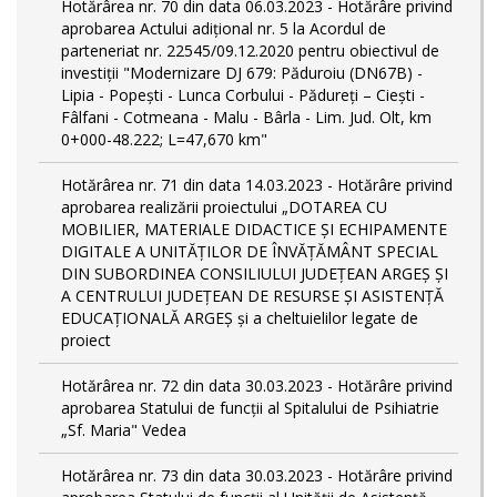
Hotărârea nr. 70 din data 06.03.2023 - Hotărâre privind
aprobarea Actului adițional nr. 5 la Acordul de
parteneriat nr. 22545/09.12.2020 pentru obiectivul de
investiții "Modernizare DJ 679: Păduroiu (DN67B) -
Lipia - Popești - Lunca Corbului - Pădureți – Ciești -
Fâlfani - Cotmeana - Malu - Bârla - Lim. Jud. Olt, km
0+000-48.222; L=47,670 km"
Hotărârea nr. 71 din data 14.03.2023 - Hotărâre privind
aprobarea realizării proiectului „DOTAREA CU
MOBILIER, MATERIALE DIDACTICE ȘI ECHIPAMENTE
DIGITALE A UNITĂȚILOR DE ÎNVĂȚĂMÂNT SPECIAL
DIN SUBORDINEA CONSILIULUI JUDEȚEAN ARGEȘ ȘI
A CENTRULUI JUDEȚEAN DE RESURSE ȘI ASISTENȚĂ
EDUCAȚIONALĂ ARGEȘ și a cheltuielilor legate de
proiect
Hotărârea nr. 72 din data 30.03.2023 - Hotărâre privind
aprobarea Statului de funcţii al Spitalului de Psihiatrie
„Sf. Maria" Vedea
Hotărârea nr. 73 din data 30.03.2023 - Hotărâre privind