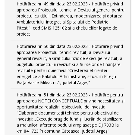
Hotărârea nr. 49 din data 23.02.2023 - Hotărâre privind
aprobarea Proiectului tehnic, a Devizului general pentru
proiectul cu titlul „Extinderea, modernizarea și dotarea
Ambulatoriului Integrat al Spitalului de Pediatrie
Pitești", cod SMIS 125102 și a cheltuielilor legate de
proiect
Hotărârea nr. 50 din data 23.02.2023 - Hotărâre privind
aprobarea Proiectului tehnic revizuit, a Devizului
general revizuit, a Graficului fizic de execuţie revizuit, a
bugetului proiectului revizuit și a Surselor de finanțare
revizuite pentru obiectivul "Creşterea eficienţei
energetice a Palatului Administrativ, situat în Piteşti -
Piaţa Vasile Milea, nr.1, judeţul Argeş"
Hotărârea nr. 51 din data 23.02.2023 - Hotărâre pentru
aprobarea NOTEI CONCEPTUALE privind necesitatea și
oportunitatea realizării obiectivului de investiții
"Elaborare documentații tehnice pentru obiectivul de
investiţii: „Execuție prag de fund și lucrări de stabilizare
a malurilor, aferente podului amplasat pe DJ 703B la
km 84+723 în comuna Căteasca, județul Argeș"