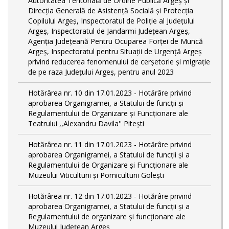
Autoritatea Teritorială de Ordine Publică Argeş şi
Direcţia Generală de Asistenţă Socială şi Protecţia
Copilului Argeş, Inspectoratul de Poliţie al Judeţului
Argeş, Inspectoratul de Jandarmi Judeţean Argeş,
Agenţia Judeţeană Pentru Ocuparea Forţei de Muncă
Argeş, Inspectoratul pentru Situații de Urgență Argeş
privind reducerea fenomenului de cerşetorie şi migraţie
de pe raza Judeţului Argeş, pentru anul 2023
Hotărârea nr. 10 din 17.01.2023 - Hotărâre privind
aprobarea Organigramei, a Statului de funcţii și
Regulamentului de Organizare și Funcționare ale
Teatrului ,,Alexandru Davila'' Pitești
Hotărârea nr. 11 din 17.01.2023 - Hotărâre privind
aprobarea Organigramei, a Statului de funcții și a
Regulamentului de Organizare și Funcționare ale
Muzeului Viticulturii și Pomiculturii Golești
Hotărârea nr. 12 din 17.01.2023 - Hotărâre privind
aprobarea Organigramei, a Statului de funcții și a
Regulamentului de organizare și funcționare ale
Muzeului Județean Argeș