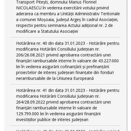
Transport Piteşti, domnului Marius Florinel
NICOLAESCU în vederea exercitării votului privind
aderarea ca membru a Unităţii Administrativ Teritoriale
a comunei Moşoaia, judeţul Argeş în cadrul Asociaţiei,
respectiv pentru semnarea Actului adiţional nr. 2 de
modificare a Statutului Asociaţiei
Hotărârea nr. 40 din data 31.01.2023 - Hotărâre pentru
modificarea Hotărârii Consiliului Judeţean nr.
206/26.08.2021 privind aprobarea contractării unei
finanţări rambursabile interne în valoare de 43.227.000
lei în vederea asigurării cofinanţării şi prefinanţării
proiectelor de interes judeţean finanţate din fonduri
nerambursabile de la Uniunea Europeană
Hotărârea nr. 41 din data 31.01.2023 - Hotărâre pentru
modificarea Hotărârii Consiliului Judeţean nr.
264/28.09.2022 privind aprobarea contractării unei
finanţări rambursabile interne în valoare de
129.799.000 lei în vederea asigurării finanţării
investiţiilor publice de interes judeţean