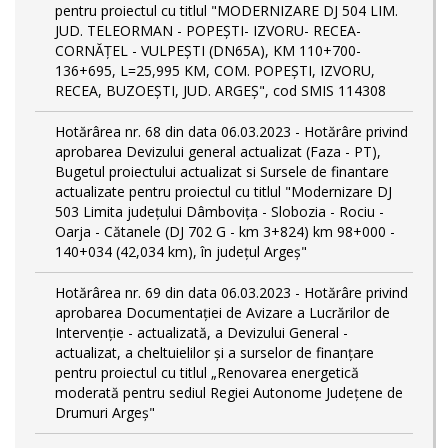
pentru proiectul cu titlul "MODERNIZARE DJ 504 LIM.
JUD. TELEORMAN - POPEŞTI- IZVORU- RECEA-
CORNĂŢEL - VULPEŞTI (DN65A), KM 110+700-
136+695, L=25,995 KM, COM. POPEŞTI, IZVORU,
RECEA, BUZOEŞTI, JUD. ARGEŞ", cod SMIS 114308
Hotărârea nr. 68 din data 06.03.2023 - Hotărâre privind
aprobarea Devizului general actualizat (Faza - PT),
Bugetul proiectului actualizat si Sursele de finantare
actualizate pentru proiectul cu titlul "Modernizare DJ
503 Limita județului Dâmbovița - Slobozia - Rociu -
Oarja - Cătanele (DJ 702 G - km 3+824) km 98+000 -
140+034 (42,034 km), în județul Argeș"
Hotărârea nr. 69 din data 06.03.2023 - Hotărâre privind
aprobarea Documentației de Avizare a Lucrărilor de
Intervenție - actualizată, a Devizului General -
actualizat, a cheltuielilor și a surselor de finanțare
pentru proiectul cu titlul „Renovarea energetică
moderată pentru sediul Regiei Autonome Județene de
Drumuri Argeș"