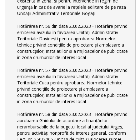
existentă în zonă, și pentru intervenție în regim de
urgență în caz de avarie la rețelele edilitare de pe raza
Unității Administrativ Teritoriale Bogați
Hotărârea nr. 56 din data 23.02.2023 - Hotărâre privind
emiterea avizului în favoarea Unității Administrativ
Teritoriale Davidești pentru aprobarea Normelor
tehnice privind condiţiile de proiectare şi amplasare a
construcţiilor, instalaţiilor şi a mijloacelor de publicitate
în zona drumurilor de interes local
Hotărârea nr. 57 din data 23.02.2023 - Hotărâre privind
emiterea avizului în favoarea Unității Administrativ
Teritoriale Cuca pentru aprobarea Normelor tehnice
privind condiţiile de proiectare şi amplasare a
construcţiilor, instalaţiilor şi a mijloacelor de publicitate
în zona drumurilor de interes local
Hotărârea nr. 58 din data 23.02.2023 - Hotărâre privind
aprobarea Ghidului de acordare a finanţărilor
nerambursabile de la bugetul local al județului Argeș,
pentru activităţi nonprofit de interes general, conform
Legii nr. 350/2005 (unități de cult) și alocarea sumei