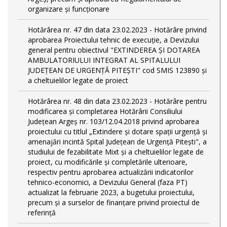
organizare și funcționare
Hotărârea nr. 47 din data 23.02.2023 - Hotărâre privind
aprobarea Proiectului tehnic de execuţie, a Devizului
general pentru obiectivul "EXTINDEREA ȘI DOTAREA
AMBULATORIULUI INTEGRAT AL SPITALULUI
JUDEȚEAN DE URGENȚĂ PITEȘTI" cod SMIS 123890 și
a cheltuielilor legate de proiect
Hotărârea nr. 48 din data 23.02.2023 - Hotărâre pentru
modificarea și completarea Hotărârii Consiliului
Județean Argeș nr. 103/12.04.2018 privind aprobarea
proiectului cu titlul „Extindere și dotare spații urgență și
amenajări incintă Spital Județean de Urgență Pitești", a
studiului de fezabilitate Mixt și a cheltuielilor legate de
proiect, cu modificările și completările ulterioare,
respectiv pentru aprobarea actualizării indicatorilor
tehnico-economici, a Devizului General (faza PT)
actualizat la februarie 2023, a bugetului proiectului,
precum și a surselor de finanțare privind proiectul de
referință