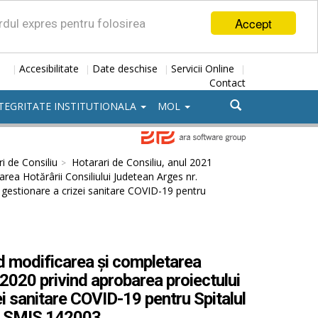
Accept
ordul expres pentru folosirea
Accesibilitate
Date deschise
Servicii Online
|
|
|
|
Contact
TEGRITATE INSTITUTIONALA
MOL
i de Consiliu
Hotarari de Consiliu, anul 2021
rea Hotărârii Consiliului Judetean Arges nr.
e gestionare a crizei sanitare COVID-19 pentru
nd modificarea și completarea
.2020 privind aprobarea proiectului
zei sanitare COVID-19 pentru Spitalul
od SMIS 142003