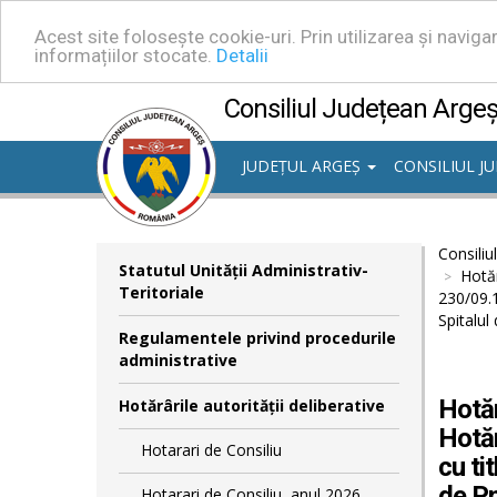
Acest site folosește cookie-uri. Prin utilizarea și navig
informațiilor stocate.
Detalii
Consiliul Județean Arge
JUDEȚUL ARGEȘ
CONSILIUL J
Consiliu
Statutul Unităţii Administrativ-
Hotăr
Teritoriale
230/09.1
Spitalul
Regulamentele privind procedurile
administrative
Hotăr
Hotărârile autorităţii deliberative
Hotăr
Hotarari de Consiliu
cu ti
de Pn
Hotarari de Consiliu, anul 2026