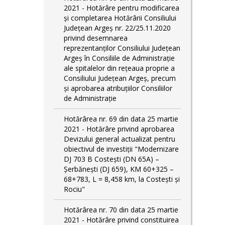
2021 - Hotărâre pentru modificarea
și completarea Hotărârii Consiliului
Judeţean Argeş nr. 22/25.11.2020
privind desemnarea
reprezentanților Consiliului Județean
Argeș în Consiliile de Administrație
ale spitalelor din rețeaua proprie a
Consiliului Județean Argeș, precum
și aprobarea atribuțiilor Consiliilor
de Administrație
Hotărârea nr. 69 din data 25 martie
2021 - Hotărâre privind aprobarea
Devizului general actualizat pentru
obiectivul de investiţii "Modernizare
DJ 703 B Costeşti (DN 65A) –
Şerbăneşti (DJ 659), KM 60+325 –
68+783, L = 8,458 km, la Costeşti şi
Rociu"
Hotărârea nr. 70 din data 25 martie
2021 - Hotărâre privind constituirea