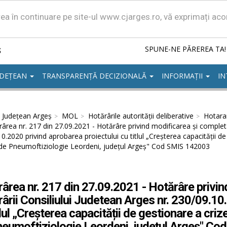
area în continuare pe site-ul www.cjarges.ro, vă exprimați ac
ș
SPUNE-NE PĂREREA TA!
UDEȚEAN
TRANSPARENȚĂ DECIZIONALĂ
INFORMAȚII
IN
l Județean Argeș
MOL
Hotărârile autorităţii deliberative
Hotarar
ârea nr. 217 din 27.09.2021 - Hotărâre privind modificarea și completa
0.2020 privind aprobarea proiectului cu titlul „Creșterea capacității d
 de Pneumoftiziologie Leordeni, județul Argeș" Cod SMIS 142003
ârea nr. 217 din 27.09.2021 - Hotărâre privi
ârii Consiliului Judetean Arges nr. 230/09.10
tlul „Creșterea capacității de gestionare a cri
eumoftiziologie Leordeni, județul Argeș" C