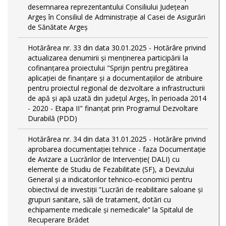
desemnarea reprezentantului Consiliului Județean
Argeș în Consiliul de Administrație al Casei de Asigurări
de Sănătate Argeș
Hotărârea nr. 33 din data 30.01.2025 - Hotărâre privind
actualizarea denumirii și menținerea participării la
cofinanțarea proiectului "Sprijin pentru pregătirea
aplicaţiei de finanţare şi a documentaţiilor de atribuire
pentru proiectul regional de dezvoltare a infrastructurii
de apă şi apă uzată din judeţul Argeş, în perioada 2014
- 2020 - Etapa II" finanțat prin Programul Dezvoltare
Durabilă (PDD)
Hotărârea nr. 34 din data 31.01.2025 - Hotărâre privind
aprobarea documentației tehnice - faza Documentație
de Avizare a Lucrărilor de Intervenție( DALI) cu
elemente de Studiu de Fezabilitate (SF), a Devizului
General și a indicatorilor tehnico-economici pentru
obiectivul de investiții ”Lucrări de reabilitare saloane și
grupuri sanitare, săli de tratament, dotări cu
echipamente medicale și nemedicale” la Spitalul de
Recuperare Brădet