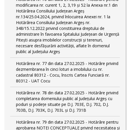
modificarea nr. curent 1, 2, 3,19 și 52 la Anexa nr.1 din
Hotărârea Consiliului Județean Argeș
nr.134/25.04.2024, privind înlocuirea Anexei nr. 1 la
Hotărârea Consiliului Județean Argeș nr.
348/15.12.2022 privind constituirea dreptului de
administrare în favoarea Spitalului Județean de Urgență
Pitești asupra imobilelor construcții și terenuri,
necesare desfășurării activității, aflate în domeniul
public al Județului Argeș
Hotărârea nr. 77 din data 27.02.2025 - Hotărâre privind
dezmembrarea în cinci loturi a imobilului cu nr.
cadastral 80312 - Cocu, înscris Cartea Funciară nr.
80312 - UAT Cocu
Hotărârea nr. 78 din data 27.02.2025 - Hotărâre privind
completarea domeniului public al Judeţului Argeş cu
poduri și podețe situate pe D.J. 703E, D.J. 702, D.J.
703B, D.J. 703K, D.J. 703L și D.J. 731B
Hotărârea nr. 79 din data 27.02.2025 - Hotărâre pentru
aprobarea NOTEI CONCEPTUALE privind necesitatea și