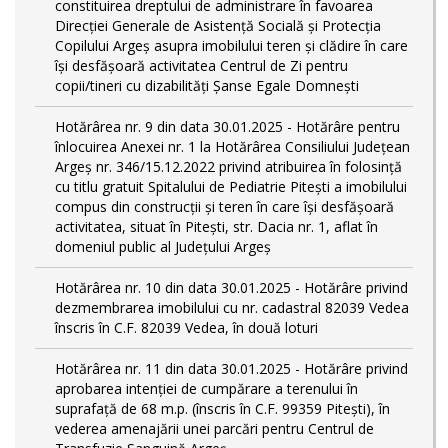
constituirea dreptului de administrare în favoarea
Direcției Generale de Asistență Socială și Protecția
Copilului Argeș asupra imobilului teren și clădire în care
își desfășoară activitatea Centrul de Zi pentru
copii/tineri cu dizabilități Șanse Egale Domnești
Hotărârea nr. 9 din data 30.01.2025 - Hotărâre pentru
înlocuirea Anexei nr. 1 la Hotărârea Consiliului Județean
Argeș nr. 346/15.12.2022 privind atribuirea în folosință
cu titlu gratuit Spitalului de Pediatrie Pitești a imobilului
compus din construcții și teren în care își desfășoară
activitatea, situat în Pitești, str. Dacia nr. 1, aflat în
domeniul public al Județului Argeș
Hotărârea nr. 10 din data 30.01.2025 - Hotărâre privind
dezmembrarea imobilului cu nr. cadastral 82039 Vedea
înscris în C.F. 82039 Vedea, în două loturi
Hotărârea nr. 11 din data 30.01.2025 - Hotărâre privind
aprobarea intenției de cumpărare a terenului în
suprafață de 68 m.p. (înscris în C.F. 99359 Pitești), în
vederea amenajării unei parcări pentru Centrul de