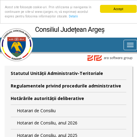
Acest site folosește cookie-uri. Prin utilizarea și navigarea în
Accept
continuare pe site-ul www.cjarges.ro, vă exprimați acordul
expres pentru folosirea informațiilor stocate.
Detalii
Consiliul Județean Argeș
Tog
nav
Statutul Unităţii Administrativ-Teritoriale
Regulamentele privind procedurile administrative
Hotărârile autorităţii deliberative
Hotarari de Consiliu
Hotarari de Consiliu, anul 2026
Hotarari de Consiliu, anul 2025