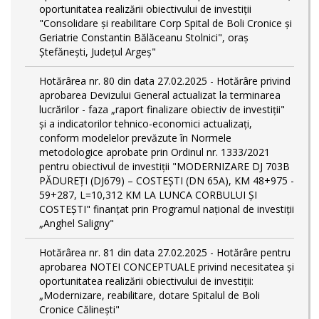
oportunitatea realizării obiectivului de investiții
"Consolidare și reabilitare Corp Spital de Boli Cronice și
Geriatrie Constantin Bălăceanu Stolnici", oraș
Ștefănești, Județul Argeș"
Hotărârea nr. 80 din data 27.02.2025 - Hotărâre privind
aprobarea Devizului General actualizat la terminarea
lucrărilor - faza „raport finalizare obiectiv de investiţii"
și a indicatorilor tehnico-economici actualizați,
conform modelelor prevăzute în Normele
metodologice aprobate prin Ordinul nr. 1333/2021
pentru obiectivul de investiții "MODERNIZARE DJ 703B
PĂDUREȚI (DJ679) – COSTEȘTI (DN 65A), KM 48+975 -
59+287, L=10,312 KM LA LUNCA CORBULUI ȘI
COSTEȘTI" finanțat prin Programul național de investiții
„Anghel Saligny"
Hotărârea nr. 81 din data 27.02.2025 - Hotărâre pentru
aprobarea NOTEI CONCEPTUALE privind necesitatea și
oportunitatea realizării obiectivului de investiții:
„Modernizare, reabilitare, dotare Spitalul de Boli
Cronice Călinești"