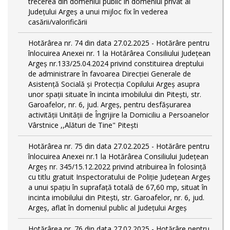
trecerea din domeniul public în domeniul privat al
Județului Argeș a unui mijloc fix în vederea
casării/valorificării
Hotărârea nr. 74 din data 27.02.2025 - Hotărâre pentru
înlocuirea Anexei nr. 1 la Hotărârea Consiliului Județean
Argeș nr.133/25.04.2024 privind constituirea dreptului
de administrare în favoarea Direcției Generale de
Asistență Socială și Protecția Copilului Argeș asupra
unor spații situate în incinta imobilului din Pitești, str.
Garoafelor, nr. 6, jud. Argeș, pentru desfășurarea
activității Unității de Îngrijire la Domiciliu a Persoanelor
Vârstnice ,,Alături de Tine" Pitești
Hotărârea nr. 75 din data 27.02.2025 - Hotărâre pentru
înlocuirea Anexei nr.1 la Hotărârea Consiliului Județean
Argeș nr. 345/15.12.2022 privind atribuirea în folosință
cu titlu gratuit Inspectoratului de Poliție Județean Argeș
a unui spațiu în suprafață totală de 67,60 mp, situat în
incinta imobilului din Pitești, str. Garoafelor, nr. 6, jud.
Argeș, aflat în domeniul public al Județului Argeș
Hotărârea nr. 76 din data 27.02.2025 - Hotărâre pentru