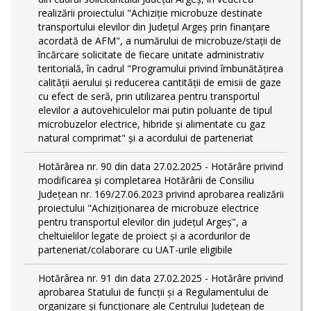
realizării proiectului "Achiziție microbuze destinate
transportului elevilor din Județul Argeș prin finanțare
acordată de AFM", a numărului de microbuze/stații de
încărcare solicitate de fiecare unitate administrativ
teritorială, în cadrul "Programului privind îmbunătățirea
calității aerului și reducerea cantității de emisii de gaze
cu efect de seră, prin utilizarea pentru transportul
elevilor a autovehiculelor mai putin poluante de tipul
microbuzelor electrice, hibride și alimentate cu gaz
natural comprimat" și a acordului de parteneriat
Hotărârea nr. 90 din data 27.02.2025 - Hotărâre privind
modificarea și completarea Hotărârii de Consiliu
Județean nr. 169/27.06.2023 privind aprobarea realizării
proiectului "Achiziționarea de microbuze electrice
pentru transportul elevilor din județul Argeș", a
cheltuielilor legate de proiect și a acordurilor de
parteneriat/colaborare cu UAT-urile eligibile
Hotărârea nr. 91 din data 27.02.2025 - Hotărâre privind
aprobarea Statului de funcţii și a Regulamentului de
organizare și funcționare ale Centrului Județean de