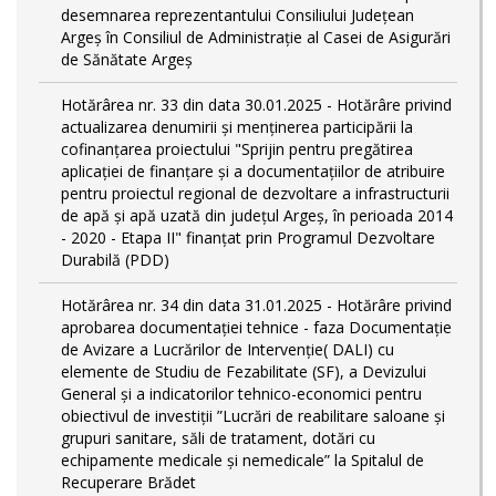
desemnarea reprezentantului Consiliului Județean
Argeș în Consiliul de Administrație al Casei de Asigurări
de Sănătate Argeș
Hotărârea nr. 33 din data 30.01.2025 - Hotărâre privind
actualizarea denumirii și menținerea participării la
cofinanțarea proiectului "Sprijin pentru pregătirea
aplicaţiei de finanţare şi a documentaţiilor de atribuire
pentru proiectul regional de dezvoltare a infrastructurii
de apă şi apă uzată din judeţul Argeş, în perioada 2014
- 2020 - Etapa II" finanțat prin Programul Dezvoltare
Durabilă (PDD)
Hotărârea nr. 34 din data 31.01.2025 - Hotărâre privind
aprobarea documentației tehnice - faza Documentație
de Avizare a Lucrărilor de Intervenție( DALI) cu
elemente de Studiu de Fezabilitate (SF), a Devizului
General și a indicatorilor tehnico-economici pentru
obiectivul de investiții ”Lucrări de reabilitare saloane și
grupuri sanitare, săli de tratament, dotări cu
echipamente medicale și nemedicale” la Spitalul de
Recuperare Brădet