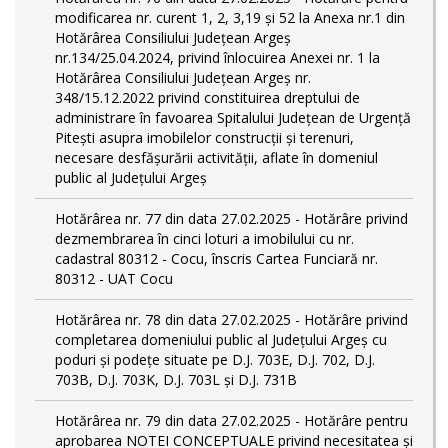
modificarea nr. curent 1, 2, 3,19 și 52 la Anexa nr.1 din
Hotărârea Consiliului Județean Argeș
nr.134/25.04.2024, privind înlocuirea Anexei nr. 1 la
Hotărârea Consiliului Județean Argeș nr.
348/15.12.2022 privind constituirea dreptului de
administrare în favoarea Spitalului Județean de Urgență
Pitești asupra imobilelor construcții și terenuri,
necesare desfășurării activității, aflate în domeniul
public al Județului Argeș
Hotărârea nr. 77 din data 27.02.2025 - Hotărâre privind
dezmembrarea în cinci loturi a imobilului cu nr.
cadastral 80312 - Cocu, înscris Cartea Funciară nr.
80312 - UAT Cocu
Hotărârea nr. 78 din data 27.02.2025 - Hotărâre privind
completarea domeniului public al Judeţului Argeş cu
poduri și podețe situate pe D.J. 703E, D.J. 702, D.J.
703B, D.J. 703K, D.J. 703L și D.J. 731B
Hotărârea nr. 79 din data 27.02.2025 - Hotărâre pentru
aprobarea NOTEI CONCEPTUALE privind necesitatea și