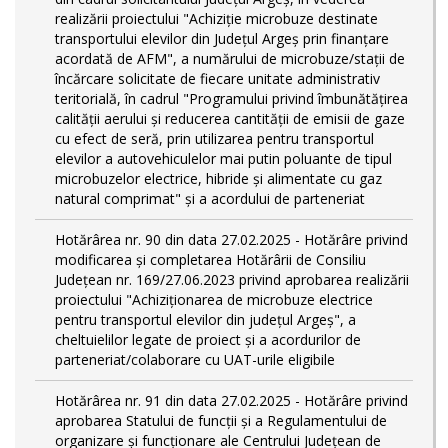
realizării proiectului "Achiziție microbuze destinate
transportului elevilor din Județul Argeș prin finanțare
acordată de AFM", a numărului de microbuze/stații de
încărcare solicitate de fiecare unitate administrativ
teritorială, în cadrul "Programului privind îmbunătățirea
calității aerului și reducerea cantității de emisii de gaze
cu efect de seră, prin utilizarea pentru transportul
elevilor a autovehiculelor mai putin poluante de tipul
microbuzelor electrice, hibride și alimentate cu gaz
natural comprimat" și a acordului de parteneriat
Hotărârea nr. 90 din data 27.02.2025 - Hotărâre privind
modificarea și completarea Hotărârii de Consiliu
Județean nr. 169/27.06.2023 privind aprobarea realizării
proiectului "Achiziționarea de microbuze electrice
pentru transportul elevilor din județul Argeș", a
cheltuielilor legate de proiect și a acordurilor de
parteneriat/colaborare cu UAT-urile eligibile
Hotărârea nr. 91 din data 27.02.2025 - Hotărâre privind
aprobarea Statului de funcţii și a Regulamentului de
organizare și funcționare ale Centrului Județean de