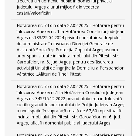
trecerea din domeniul public în domeniul privat al
Județului Argeș a unui mijloc fix în vederea
casării/valorificării
Hotărârea nr. 74 din data 27.02.2025 - Hotărâre pentru
înlocuirea Anexei nr. 1 la Hotărârea Consiliului Județean
Argeș nr.133/25.04.2024 privind constituirea dreptului
de administrare în favoarea Direcției Generale de
Asistență Socială și Protecția Copilului Argeș asupra
unor spații situate în incinta imobilului din Pitești, str.
Garoafelor, nr. 6, jud. Argeș, pentru desfășurarea
activității Unității de Îngrijire la Domiciliu a Persoanelor
Vârstnice ,,Alături de Tine" Pitești
Hotărârea nr. 75 din data 27.02.2025 - Hotărâre pentru
înlocuirea Anexei nr.1 la Hotărârea Consiliului Județean
Argeș nr. 345/15.12.2022 privind atribuirea în folosință
cu titlu gratuit Inspectoratului de Poliție Județean Argeș
a unui spațiu în suprafață totală de 67,60 mp, situat în
incinta imobilului din Pitești, str. Garoafelor, nr. 6, jud.
Argeș, aflat în domeniul public al Județului Argeș
Hotărârea nr. 76 din data 27.02.2025 - Hotărâre pentru