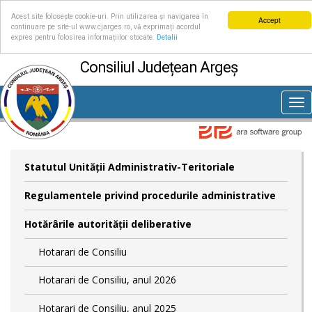
Acest site folosește cookie-uri. Prin utilizarea și navigarea în
Accept
continuare pe site-ul www.cjarges.ro, vă exprimați acordul
expres pentru folosirea informațiilor stocate.
Detalii
Consiliul Județean Argeș
Tog
nav
Statutul Unităţii Administrativ-Teritoriale
Regulamentele privind procedurile administrative
Hotărârile autorităţii deliberative
Hotarari de Consiliu
Hotarari de Consiliu, anul 2026
Hotarari de Consiliu, anul 2025