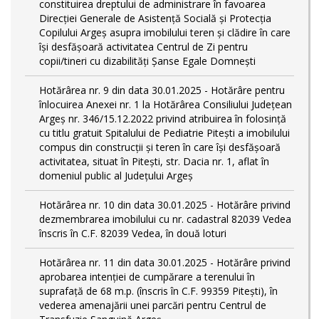
constituirea dreptului de administrare în favoarea
Direcției Generale de Asistență Socială și Protecția
Copilului Argeș asupra imobilului teren și clădire în care
își desfășoară activitatea Centrul de Zi pentru
copii/tineri cu dizabilități Șanse Egale Domnești
Hotărârea nr. 9 din data 30.01.2025 - Hotărâre pentru
înlocuirea Anexei nr. 1 la Hotărârea Consiliului Județean
Argeș nr. 346/15.12.2022 privind atribuirea în folosință
cu titlu gratuit Spitalului de Pediatrie Pitești a imobilului
compus din construcții și teren în care își desfășoară
activitatea, situat în Pitești, str. Dacia nr. 1, aflat în
domeniul public al Județului Argeș
Hotărârea nr. 10 din data 30.01.2025 - Hotărâre privind
dezmembrarea imobilului cu nr. cadastral 82039 Vedea
înscris în C.F. 82039 Vedea, în două loturi
Hotărârea nr. 11 din data 30.01.2025 - Hotărâre privind
aprobarea intenției de cumpărare a terenului în
suprafață de 68 m.p. (înscris în C.F. 99359 Pitești), în
vederea amenajării unei parcări pentru Centrul de