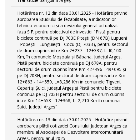
Transfuzie Sanguină Argeș
Hotărârea nr. 12 din data 30.01.2025 - Hotărâre privind
aprobarea Studiului de fezabilitate, a indicatorilor
tehnico-economici și a devizului general actualizat -
faza S.F. pentru obiectivul de investiţii "Pistă pentru
biciclete continuă pe DJ 703E Piteşti (DN 67B) Lupueni
- Popeşti - Lunguieşti - Cocu (DJ 703B), pentru sectorul
de drum cuprins între Km 2+237 - 12+337, L=l0,100
Km, în comunele Moşoaia şi Băbana, Judeţul Argeş,
Pistă pentru biciclete continuă pe DJ 678A, pentru
sectorul de drum cuprins între Km 42+496 - 49+095 și
pe DJ 703H, pentru sectorul de drum cuprins între Km
12+863 - 14+550, L=8,286 Km în comunele Tigveni,
Cepari și Șuici, Judeţul Argeş și Pistă pentru biciclete
continuă pe DJ 703H pentru sectorul de drum cuprins
între Km 14+658 - 17+368, L=2,710 Km în comuna
Șuici, Județul Argeş"
Hotărârea nr. 13 din data 30.01.2025 - Hotărâre privind
aprobarea plății cotizației Consiliului Județean Argeș ca
membru al Asociației de Dezvoltare Intercomunitară
Argeș, pentru anul 2025