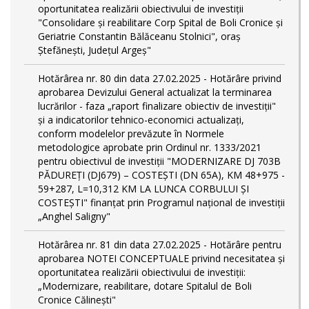
oportunitatea realizării obiectivului de investiții
"Consolidare și reabilitare Corp Spital de Boli Cronice și
Geriatrie Constantin Bălăceanu Stolnici", oraș
Ștefănești, Județul Argeș"
Hotărârea nr. 80 din data 27.02.2025 - Hotărâre privind
aprobarea Devizului General actualizat la terminarea
lucrărilor - faza „raport finalizare obiectiv de investiţii"
și a indicatorilor tehnico-economici actualizați,
conform modelelor prevăzute în Normele
metodologice aprobate prin Ordinul nr. 1333/2021
pentru obiectivul de investiții "MODERNIZARE DJ 703B
PĂDUREȚI (DJ679) – COSTEȘTI (DN 65A), KM 48+975 -
59+287, L=10,312 KM LA LUNCA CORBULUI ȘI
COSTEȘTI" finanțat prin Programul național de investiții
„Anghel Saligny"
Hotărârea nr. 81 din data 27.02.2025 - Hotărâre pentru
aprobarea NOTEI CONCEPTUALE privind necesitatea și
oportunitatea realizării obiectivului de investiții:
„Modernizare, reabilitare, dotare Spitalul de Boli
Cronice Călinești"