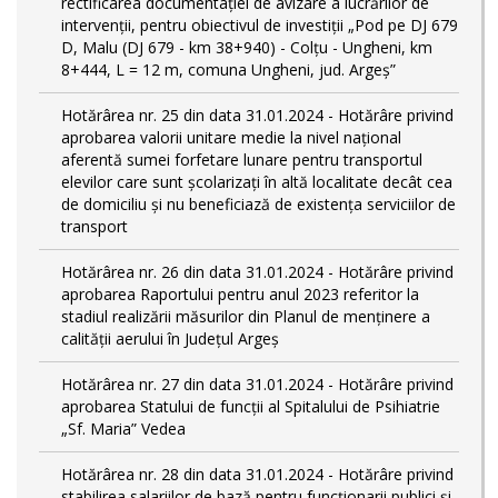
rectificarea documentației de avizare a lucrărilor de
intervenții, pentru obiectivul de investiții „Pod pe DJ 679
D, Malu (DJ 679 - km 38+940) - Colțu - Ungheni, km
8+444, L = 12 m, comuna Ungheni, jud. Argeș”
Hotărârea nr. 25 din data 31.01.2024 - Hotărâre privind
aprobarea valorii unitare medie la nivel național
aferentă sumei forfetare lunare pentru transportul
elevilor care sunt şcolarizați în altă localitate decât cea
de domiciliu şi nu beneficiază de existența serviciilor de
transport
Hotărârea nr. 26 din data 31.01.2024 - Hotărâre privind
aprobarea Raportului pentru anul 2023 referitor la
stadiul realizării măsurilor din Planul de menținere a
calității aerului în Județul Argeș
Hotărârea nr. 27 din data 31.01.2024 - Hotărâre privind
aprobarea Statului de funcţii al Spitalului de Psihiatrie
„Sf. Maria” Vedea
Hotărârea nr. 28 din data 31.01.2024 - Hotărâre privind
stabilirea salariilor de bază pentru funcționarii publici și