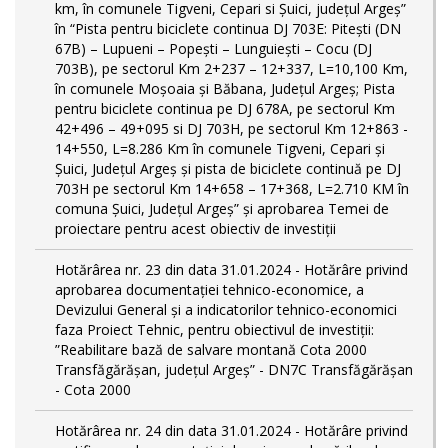
km, în comunele Tigveni, Cepari si Șuici, județul Argeș”
în “Pista pentru biciclete continua DJ 703E: Pitești (DN
67B) – Lupueni – Popești – Lunguiești – Cocu (DJ
703B), pe sectorul Km 2+237 – 12+337, L=10,100 Km,
în comunele Moșoaia și Băbana, Județul Argeș; Pista
pentru biciclete continua pe DJ 678A, pe sectorul Km
42+496 – 49+095 si DJ 703H, pe sectorul Km 12+863 -
14+550, L=8.286 Km în comunele Tigveni, Cepari și
Șuici, Județul Argeș și pista de biciclete continuă pe DJ
703H pe sectorul Km 14+658 – 17+368, L=2.710 KM în
comuna Șuici, Județul Argeș” şi aprobarea Temei de
proiectare pentru acest obiectiv de investiţii
Hotărârea nr. 23 din data 31.01.2024 - Hotărâre privind
aprobarea documentației tehnico-economice, a
Devizului General și a indicatorilor tehnico-economici
faza Proiect Tehnic, pentru obiectivul de investiții:
”Reabilitare bază de salvare montană Cota 2000
Transfăgărășan, județul Argeș” - DN7C Transfăgărășan
- Cota 2000
Hotărârea nr. 24 din data 31.01.2024 - Hotărâre privind