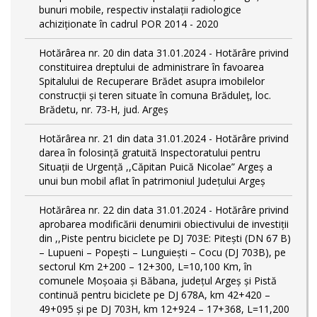
bunuri mobile, respectiv instalații radiologice
achiziționate în cadrul POR 2014 - 2020
Hotărârea nr. 20 din data 31.01.2024 - Hotărâre privind
constituirea dreptului de administrare în favoarea
Spitalului de Recuperare Brădet asupra imobilelor
construcții și teren situate în comuna Brăduleț, loc.
Brădetu, nr. 73-H, jud. Argeș
Hotărârea nr. 21 din data 31.01.2024 - Hotărâre privind
darea în folosință gratuită Inspectoratului pentru
Situații de Urgență ,,Căpitan Puică Nicolae” Argeș a
unui bun mobil aflat în patrimoniul Județului Argeș
Hotărârea nr. 22 din data 31.01.2024 - Hotărâre privind
aprobarea modificării denumirii obiectivului de investiții
din ,,Piste pentru biciclete pe DJ 703E: Pitești (DN 67 B)
– Lupueni – Popești – Lunguiești – Cocu (DJ 703B), pe
sectorul Km 2+200 – 12+300, L=10,100 Km, în
comunele Moșoaia și Băbana, judeţul Argeș și Pistă
continuă pentru biciclete pe DJ 678A, km 42+420 –
49+095 și pe DJ 703H, km 12+924 – 17+368, L=11,200