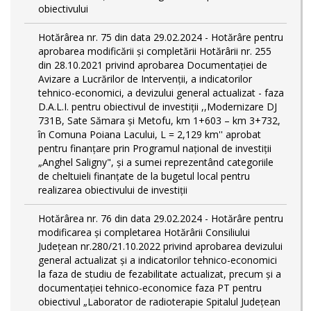
obiectivului
Hotărârea nr. 75 din data 29.02.2024 - Hotărâre pentru
aprobarea modificării şi completării Hotărârii nr. 255
din 28.10.2021 privind aprobarea Documentației de
Avizare a Lucrărilor de Intervenții, a indicatorilor
tehnico-economici, a devizului general actualizat - faza
D.A.L.I. pentru obiectivul de investiţii ,,Modernizare DJ
731B, Sate Sămara și Metofu, km 1+603 – km 3+732,
în Comuna Poiana Lacului, L = 2,129 km'' aprobat
pentru finanțare prin Programul național de investiții
„Anghel Saligny", și a sumei reprezentând categoriile
de cheltuieli finanțate de la bugetul local pentru
realizarea obiectivului de investiții
Hotărârea nr. 76 din data 29.02.2024 - Hotărâre pentru
modificarea și completarea Hotărârii Consiliului
Județean nr.280/21.10.2022 privind aprobarea devizului
general actualizat și a indicatorilor tehnico-economici
la faza de studiu de fezabilitate actualizat, precum și a
documentației tehnico-economice faza PT pentru
obiectivul „Laborator de radioterapie Spitalul Județean