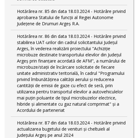
Hotărârea nr. 85 din data 18.03.2024 - Hotărâre privind
aprobarea Statului de funcţii al Regiei Autonome
Județene de Drumuri Argeș R.A.
Hotărârea nr. 86 din data 18.03.2024 - Hotărâre privind
stabilirea UAT-urilor din cadrul solicitantului Județul
Arges, în vederea realizării proiectului "Achiziție
microbuze destinate transportului elevilor din Județul
Argeș prin finanțare acordată de AFM", a numărului de
microbuze/stații de încărcare solicitate de fiecare
unitate administrativ teritorială, în cadrul "Programului
privind îmbunătățirea calității aerului și reducerea
cantității de emisii de gaze cu efect de seră, prin
utilizarea pentru transportul elevilor a autovehiculelor
mai puțin poluante de tipul microbuzelor electrice,
hibride și alimentate cu gaz natural comprimat" și a
Acordului de parteneriat
Hotărârea nr. 87 din data 18.03.2024 - Hotărâre privind
actualizarea bugetului de venituri și cheltuieli al
Județului Argeș pe anul 2024