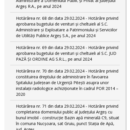
Administrare a Domeniului Public și Privat al Județului
Argeș R.A., pe anul 2024
Hotărârea nr. 68 din data 29.02.2024 - Hotărâre privind
aprobarea bugetului de venituri și cheltuieli al S.C.
Administrare și Exploatare a Patrimoniului și Serviciilor
de Utilități Publice Argeș S.A., pe anul 2024
Hotărârea nr. 69 din data 29.02.2024 - Hotărâre privind
aprobarea bugetului de venituri și cheltuieli al S.C. JUD
PAZĂ ȘI ORDINE AG S.R.L., pe anul 2024
Hotărârea nr. 70 din data 29.02.2024 - Hotărâre privind
constituirea dreptului de administrare în favoarea
Spitalului Județean de Urgență Pitești asupra unor
instalații radiologice achiziționate în cadrul POR 2014 –
2020
Hotărârea nr. 71 din data 29.02.2024 - Hotărâre privind
completarea domeniului public al Judeţului Argeş cu
bunul imobil - construcție Bazin apă minerală C9, situat
în comuna Nucșoara, sat Gruiu, punct Stația de Apă,
jud. Argeș