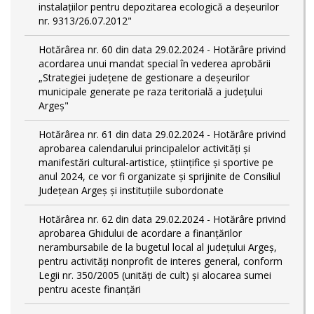
instalațiilor pentru depozitarea ecologică a deșeurilor
nr. 9313/26.07.2012"
Hotărârea nr. 60 din data 29.02.2024 - Hotărâre privind
acordarea unui mandat special în vederea aprobării
„Strategiei județene de gestionare a deșeurilor
municipale generate pe raza teritorială a județului
Argeș"
Hotărârea nr. 61 din data 29.02.2024 - Hotărâre privind
aprobarea calendarului principalelor activităţi şi
manifestări cultural-artistice, ştiinţifice şi sportive pe
anul 2024, ce vor fi organizate şi sprijinite de Consiliul
Judeţean Argeş şi instituţiile subordonate
Hotărârea nr. 62 din data 29.02.2024 - Hotărâre privind
aprobarea Ghidului de acordare a finanţărilor
nerambursabile de la bugetul local al județului Argeș,
pentru activităţi nonprofit de interes general, conform
Legii nr. 350/2005 (unități de cult) și alocarea sumei
pentru aceste finanțări