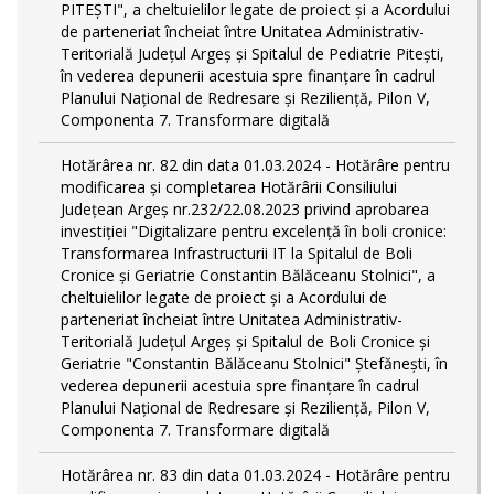
PITEŞTI", a cheltuielilor legate de proiect și a Acordului
de parteneriat încheiat între Unitatea Administrativ-
Teritorială Județul Argeș și Spitalul de Pediatrie Pitești,
în vederea depunerii acestuia spre finanțare în cadrul
Planului Național de Redresare și Reziliență, Pilon V,
Componenta 7. Transformare digitală
Hotărârea nr. 82 din data 01.03.2024 - Hotărâre pentru
modificarea și completarea Hotărârii Consiliului
Județean Argeș nr.232/22.08.2023 privind aprobarea
investiției "Digitalizare pentru excelență în boli cronice:
Transformarea Infrastructurii IT la Spitalul de Boli
Cronice și Geriatrie Constantin Bălăceanu Stolnici", a
cheltuielilor legate de proiect și a Acordului de
parteneriat încheiat între Unitatea Administrativ-
Teritorială Județul Argeș și Spitalul de Boli Cronice și
Geriatrie "Constantin Bălăceanu Stolnici" Ștefănești, în
vederea depunerii acestuia spre finanțare în cadrul
Planului Național de Redresare și Reziliență, Pilon V,
Componenta 7. Transformare digitală
Hotărârea nr. 83 din data 01.03.2024 - Hotărâre pentru