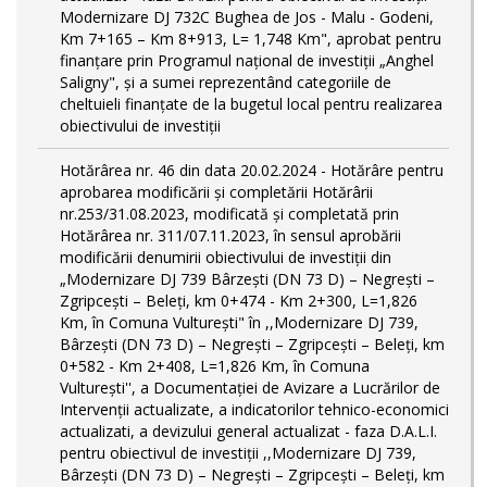
Modernizare DJ 732C Bughea de Jos - Malu - Godeni,
Km 7+165 – Km 8+913, L= 1,748 Km", aprobat pentru
finanțare prin Programul național de investiții „Anghel
Saligny", și a sumei reprezentând categoriile de
cheltuieli finanțate de la bugetul local pentru realizarea
obiectivului de investiții
Hotărârea nr. 46 din data 20.02.2024 - Hotărâre pentru
aprobarea modificării şi completării Hotărârii
nr.253/31.08.2023, modificată și completată prin
Hotărârea nr. 311/07.11.2023, în sensul aprobării
modificării denumirii obiectivului de investiții din
„Modernizare DJ 739 Bârzeşti (DN 73 D) – Negrești –
Zgripcești – Beleți, km 0+474 - Km 2+300, L=1,826
Km, în Comuna Vulturești" în ,,Modernizare DJ 739,
Bârzeşti (DN 73 D) – Negrești – Zgripcești – Beleți, km
0+582 - Km 2+408, L=1,826 Km, în Comuna
Vulturești'', a Documentației de Avizare a Lucrărilor de
Intervenții actualizate, a indicatorilor tehnico-economici
actualizati, a devizului general actualizat - faza D.A.L.I.
pentru obiectivul de investiţii ,,Modernizare DJ 739,
Bârzeşti (DN 73 D) – Negrești – Zgripcești – Beleți, km