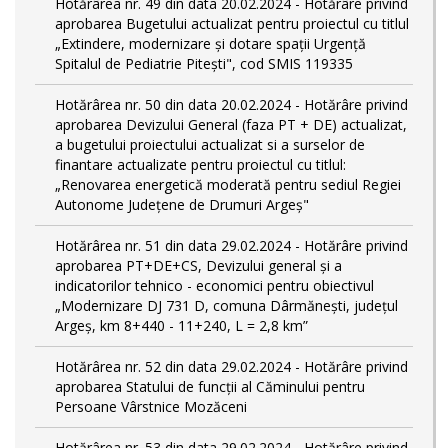
Hotărârea nr. 49 din data 20.02.2024 - Hotărâre privind
aprobarea Bugetului actualizat pentru proiectul cu titlul
„Extindere, modernizare și dotare spații Urgență
Spitalul de Pediatrie Pitești", cod SMIS 119335
Hotărârea nr. 50 din data 20.02.2024 - Hotărâre privind
aprobarea Devizului General (faza PT + DE) actualizat,
a bugetului proiectului actualizat si a surselor de
finantare actualizate pentru proiectul cu titlul:
„Renovarea energetică moderată pentru sediul Regiei
Autonome Județene de Drumuri Argeș"
Hotărârea nr. 51 din data 29.02.2024 - Hotărâre privind
aprobarea PT+DE+CS, Devizului general și a
indicatorilor tehnico - economici pentru obiectivul
„Modernizare DJ 731 D, comuna Dârmănești, județul
Argeș, km 8+440 - 11+240, L = 2,8 km”
Hotărârea nr. 52 din data 29.02.2024 - Hotărâre privind
aprobarea Statului de funcţii al Căminului pentru
Persoane Vârstnice Mozăceni
Hotărârea nr. 53 din data 29.02.2024 - Hotărâre privind