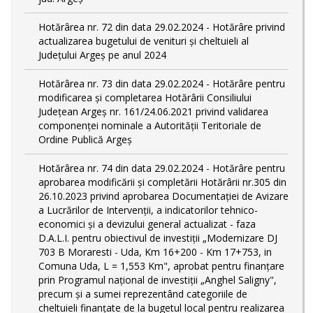
Hotărârea nr. 72 din data 29.02.2024 - Hotărâre privind
actualizarea bugetului de venituri și cheltuieli al
Județului Argeș pe anul 2024
Hotărârea nr. 73 din data 29.02.2024 - Hotărâre pentru
modificarea și completarea Hotărârii Consiliului
Județean Argeș nr. 161/24.06.2021 privind validarea
componenței nominale a Autorității Teritoriale de
Ordine Publică Argeș
Hotărârea nr. 74 din data 29.02.2024 - Hotărâre pentru
aprobarea modificării şi completării Hotărârii nr.305 din
26.10.2023 privind aprobarea Documentației de Avizare
a Lucrărilor de Intervenții, a indicatorilor tehnico-
economici și a devizului general actualizat - faza
D.A.L.I. pentru obiectivul de investiţii „Modernizare DJ
703 B Moraresti - Uda, Km 16+200 - Km 17+753, in
Comuna Uda, L = 1,553 Km", aprobat pentru finanțare
prin Programul național de investiții „Anghel Saligny",
precum și a sumei reprezentând categoriile de
cheltuieli finanțate de la bugetul local pentru realizarea