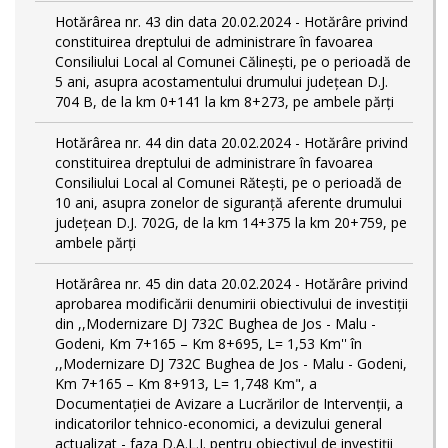
Hotărârea nr. 43 din data 20.02.2024 - Hotărâre privind
constituirea dreptului de administrare în favoarea
Consiliului Local al Comunei Călinești, pe o perioadă de
5 ani, asupra acostamentului drumului județean D.J.
704 B, de la km 0+141 la km 8+273, pe ambele părți
Hotărârea nr. 44 din data 20.02.2024 - Hotărâre privind
constituirea dreptului de administrare în favoarea
Consiliului Local al Comunei Rătești, pe o perioadă de
10 ani, asupra zonelor de siguranță aferente drumului
județean D.J. 702G, de la km 14+375 la km 20+759, pe
ambele părți
Hotărârea nr. 45 din data 20.02.2024 - Hotărâre privind
aprobarea modificării denumirii obiectivului de investiții
din ,,Modernizare DJ 732C Bughea de Jos - Malu -
Godeni, Km 7+165 – Km 8+695, L= 1,53 Km'' în
,,Modernizare DJ 732C Bughea de Jos - Malu - Godeni,
Km 7+165 – Km 8+913, L= 1,748 Km", a
Documentației de Avizare a Lucrărilor de Intervenții, a
indicatorilor tehnico-economici, a devizului general
actualizat - faza D.A.L.I. pentru obiectivul de investiţii