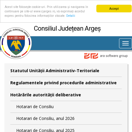
Acest site folosește cookie-uri. Prin utilizarea și navigarea în
Accept
continuare pe site-ul www.cjarges.ro, vă exprimați acordul
expres pentru folosirea informațiilor stocate.
Detalii
Consiliul Județean Argeș
Tog
nav
Statutul Unităţii Administrativ-Teritoriale
Regulamentele privind procedurile administrative
Hotărârile autorităţii deliberative
Hotarari de Consiliu
Hotarari de Consiliu, anul 2026
Hotarari de Consiliu, anul 2025