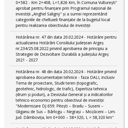
0+582 - Km 2+408, L=1,826 Km, în Comuna Vulturești''
aprobat pentru finanțare prin Programul național de
investiții „Anghel Saligny" și a sumei reprezentând
categoriile de cheltuieli finanțate de la bugetul local
pentru realizarea obiectivului de investiții
Hotărârea nr. 47 din data 20.02.2024 - Hotărâre pentru
actualizarea Hotărârii Consiliului Județean Argeș
nr.234/25.08.2022 privind aprobarea de principiu a
Strategiei de Dezvoltare Durabilă a Județului Argeș
2021 - 2027
Hotărârea nr. 48 din data 20.02.2024 - Hotărâre privind
aprobarea documentației tehnice - faza DALI, inclusiv
Tema de proiectare, Studii teren (topografic,
geotehnic, hidrologic, de trafic), Expertiza tehnica
(drum și poduri), a Devizului General și a indicatorilor
tehnico-economici pentru obiectivul de investiții:
"Modernizare DJ 659: Pitești – Bradu – Suseni –
Gliganu de Sus – Bârlogu – Negrași – Mozăceni – Lim.
Jud. Dâmboviţa, km 0+000 – 58+320, L = 58,320 km"