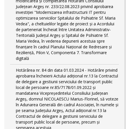
modificarea și completarea Hotărârii Consiliului
Județean Argeș nr. 233/22.08.2023 privind aprobarea
investiției "Modernizarea infrastructurii IT pentru
optimizarea serviciilor Spitalului de Psihiatrie Sf. Maria
Vedea", a cheltuielilor legate de proiect și a Acordului
de parteneriat încheiat între Unitatea Administrativ-
Teritorială Județul Argeș și Spitalul de Psihiatrie Sf.
Maria Vedea, în vederea depunerii acestuia spre
finanțare în cadrul Planului Național de Redresare și
Reziliență, Pilon V, Componenta 7. Transformare
digitală
Hotărârea nr. 84 din data 01.03.2024 - Hotărâre privind
aprobarea încheierii Actului adițional nr.13 la Contractul
de delegare a gestiunii serviciului de transport public
local de persoane nr.85/7178/01.09.2022 și
mandatarea Vicepreședintelui Consiliului Județean
Argeș, domnul NICOLAESCU Marius-Florinel, să voteze
în Adunarea Generală din cadrul Asociației, în numele și
pe seama Județului Argeș, Actul adițional nr.13 la
Contractul de delegare a gestiunii serviciului de
transport public local de persoane, precum și
semnarea acestuia