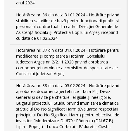
anul 2024
Hotărârea nr. 36 din data 31.01.2024 - Hotărâre privind
stabilirea salariilor de bază pentru funcționarii publici și
personalul contractual din cadrul Direcției Generale de
Asistență Socială și Protecția Copilului Argeş începând
cu data de 01.02.2024
Hotărârea nr. 37 din data 31.01.2024 - Hotărâre pentru
modificarea și completarea Hotărârii Consiliului
Județean Argeș nr. 2/2.11.2020 privind aprobarea
componenței nominale a comisiilor de specialitate ale
Consiliului Județean Argeș
Hotărârea nr. 38 din data 05.02.2024 - Hotărâre privind
aprobarea documentației tehnice - faza PT, Deviz
General și devize pe cheltuieli eligibile și neeligibile,
Bugetul proiectului, Studiu privind imunizarea climatică
și Studiul Do No Significat Harm (Evaluarea respectării
principiului Do No Significat Harm) pentru obiectivul de
investiții: "Modernizare DJ 679 : Păduroiu (DN 67 B) -
Lipia - Popești - Lunca Corbului - Pădureţi - Ciești -