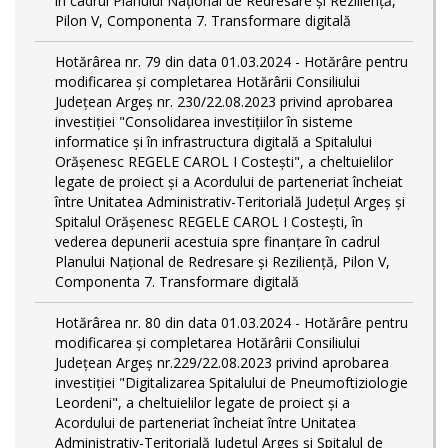
în cadrul Planului Național de Redresare și Reziliență,
Pilon V, Componenta 7. Transformare digitală
Hotărârea nr. 79 din data 01.03.2024 - Hotărâre pentru
modificarea și completarea Hotărârii Consiliului
Județean Argeș nr. 230/22.08.2023 privind aprobarea
investiției "Consolidarea investițiilor în sisteme
informatice și în infrastructura digitală a Spitalului
Orășenesc REGELE CAROL I Costești", a cheltuielilor
legate de proiect și a Acordului de parteneriat încheiat
între Unitatea Administrativ-Teritorială Județul Argeș și
Spitalul Orășenesc REGELE CAROL I Costești, în
vederea depunerii acestuia spre finanțare în cadrul
Planului Național de Redresare și Reziliență, Pilon V,
Componenta 7. Transformare digitală
Hotărârea nr. 80 din data 01.03.2024 - Hotărâre pentru
modificarea și completarea Hotărârii Consiliului
Județean Argeș nr.229/22.08.2023 privind aprobarea
investiției "Digitalizarea Spitalului de Pneumoftiziologie
Leordeni", a cheltuielilor legate de proiect și a
Acordului de parteneriat încheiat între Unitatea
Administrativ-Teritorială Județul Argeș și Spitalul de