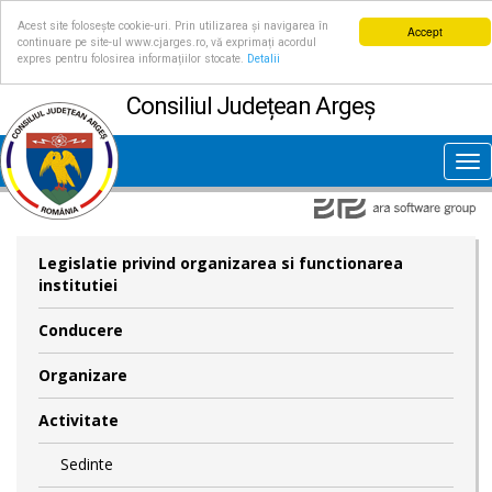
Acest site folosește cookie-uri. Prin utilizarea și navigarea în
Accept
continuare pe site-ul www.cjarges.ro, vă exprimați acordul
expres pentru folosirea informațiilor stocate.
Detalii
Consiliul Județean Argeș
Tog
nav
Legislatie privind organizarea si functionarea
institutiei
Conducere
Organizare
Activitate
Sedinte