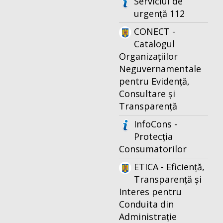
Serviciul de
urgență 112
CONECT -
Catalogul
Organizațiilor
Neguvernamentale
pentru Evidență,
Consultare și
Transparență
InfoCons -
Protecția
Consumatorilor
ETICA - Eficiență,
Transparență și
Interes pentru
Conduita din
Administrație