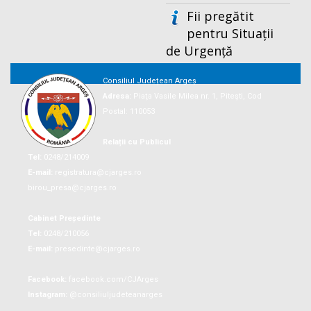
Fii pregătit
pentru Situații
de Urgență
Consiliul Județean Argeș
Adresa:
Piaţa Vasile Milea nr. 1, Piteşti, Cod
Postal: 110053
Relații cu Publicul
Tel:
0248/214009
E-mail:
registratura@cjarges.ro
birou_presa@cjarges.ro
Cabinet Președinte
Tel:
0248/210056
E-mail:
presedinte@cjarges.ro
Facebook:
facebook.com/CJArges
Instagram:
@consiliuljudeteanarges