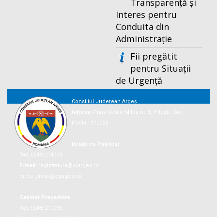
Transparență și
Interes pentru
Conduita din
Administrație
Fii pregătit
pentru Situații
de Urgență
Consiliul Județean Argeș
Adresa:
Piaţa Vasile Milea nr. 1, Piteşti, Cod
Postal: 110053
Relații cu Publicul
Tel:
0248/214009
E-mail:
registratura@cjarges.ro
birou_presa@cjarges.ro
Cabinet Președinte
Tel:
0248/210056