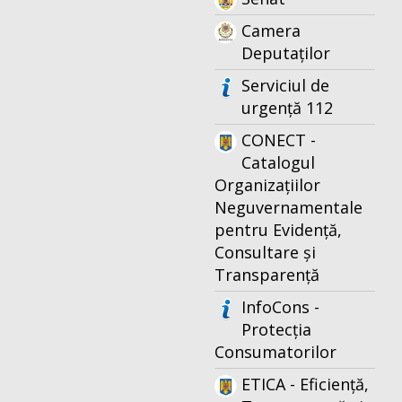
Camera
Deputaților
Serviciul de
urgență 112
CONECT -
Catalogul
Organizațiilor
Neguvernamentale
pentru Evidență,
Consultare și
Transparență
InfoCons -
Protecția
Consumatorilor
ETICA - Eficiență,