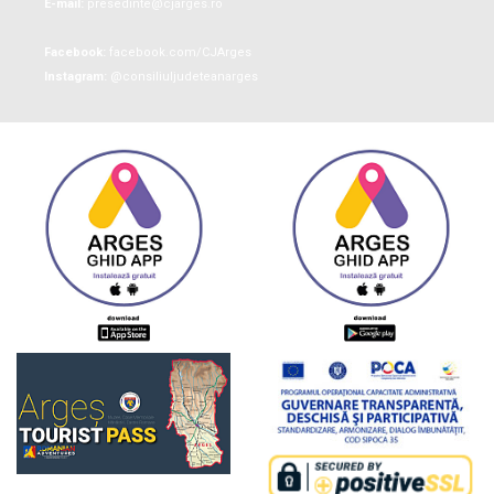
E-mail:
presedinte@cjarges.ro
Facebook:
facebook.com/CJArges
Instagram:
@consiliuljudeteanarges