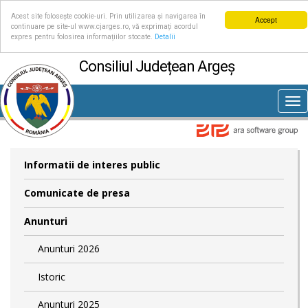
Acest site folosește cookie-uri. Prin utilizarea și navigarea în
Accept
continuare pe site-ul www.cjarges.ro, vă exprimați acordul
expres pentru folosirea informațiilor stocate.
Detalii
Consiliul Județean Argeș
Tog
nav
Informatii de interes public
Comunicate de presa
Anunturi
Anunturi 2026
Istoric
Anunturi 2025