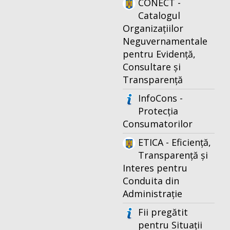
CONECT -
Catalogul
Organizațiilor
Neguvernamentale
pentru Evidență,
Consultare și
Transparență
InfoCons -
Protecția
Consumatorilor
ETICA - Eficiență,
Transparență și
Interes pentru
Conduita din
Administrație
Fii pregătit
pentru Situații