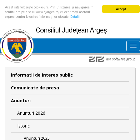
Acest site folosește cookie-uri. Prin utilizarea și navigarea în
Accept
continuare pe site-ul www.cjarges.ro, vă exprimați acordul
expres pentru folosirea informațiilor stocate.
Detalii
Consiliul Județean Argeș
Tog
nav
Informatii de interes public
Comunicate de presa
Anunturi
Anunturi 2026
Istoric
Anunturi 2025