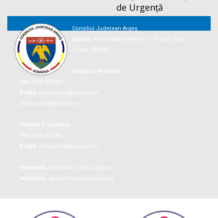
de Urgență
Consiliul Județean Argeș
Adresa:
Piaţa Vasile Milea nr. 1, Piteşti, Cod
Postal: 110053
Relații cu Publicul
Tel:
0248/214009
E-mail:
registratura@cjarges.ro
birou_presa@cjarges.ro
Cabinet Președinte
Tel:
0248/210056
E-mail:
presedinte@cjarges.ro
Facebook:
facebook.com/CJArges
Instagram:
@consiliuljudeteanarges