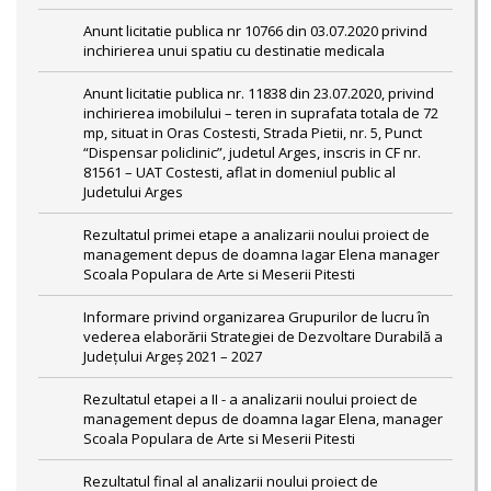
Anunt licitatie publica nr 10766 din 03.07.2020 privind
inchirierea unui spatiu cu destinatie medicala
Anunt licitatie publica nr. 11838 din 23.07.2020, privind
inchirierea imobilului – teren in suprafata totala de 72
mp, situat in Oras Costesti, Strada Pietii, nr. 5, Punct
“Dispensar policlinic”, judetul Arges, inscris in CF nr.
81561 – UAT Costesti, aflat in domeniul public al
Judetului Arges
Rezultatul primei etape a analizarii noului proiect de
management depus de doamna Iagar Elena manager
Scoala Populara de Arte si Meserii Pitesti
Informare privind organizarea Grupurilor de lucru în
vederea elaborării Strategiei de Dezvoltare Durabilă a
Județului Argeș 2021 – 2027
Rezultatul etapei a II - a analizarii noului proiect de
management depus de doamna Iagar Elena, manager
Scoala Populara de Arte si Meserii Pitesti
Rezultatul final al analizarii noului proiect de