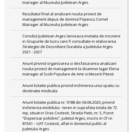
manager al Muzeului Judetean Arges
Rezultatul final al analizarii noului proiect de
management depus de domnul Popescu Cornel
Manager al Muzeului Judetean Arges
Consiliul Judetean Arges lanseaza invitatia de inscriere
in Grupurile de lucru care fi consultate in elaborarea
Strategiei de Dezvoltare Durabila a Judetului Arges
2021 - 2027
Anunt privind organizarea si desfasurarea analizarii
noului proiect de management la doamnei Iagar Elena
manager al Scolii Populare de Arte si Meserii Pitesti
Anunt licitatie publica privind inchirierea unui spatiu cu
destinatie medicala
Anunt licitatie publica nr. 9188 din 04.06.2020, privind
inchirierea imobilului - teren in suprafata totala de 72
mp, situat in Oras Costesti, Strada Pietii, nr. 5, Punct
“Dispensar policlinic”, judetul Arges, inscris in CF nr.
81561 – UAT Costesti, aflat in domeniul public al
Judetului Arges