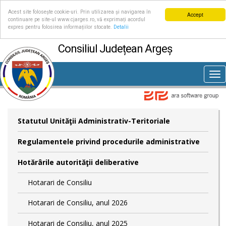
Acest site folosește cookie-uri. Prin utilizarea și navigarea în
Accept
continuare pe site-ul www.cjarges.ro, vă exprimați acordul
expres pentru folosirea informațiilor stocate.
Detalii
Consiliul Județean Argeș
Tog
nav
Statutul Unităţii Administrativ-Teritoriale
Regulamentele privind procedurile administrative
Hotărârile autorităţii deliberative
Hotarari de Consiliu
Hotarari de Consiliu, anul 2026
Hotarari de Consiliu, anul 2025