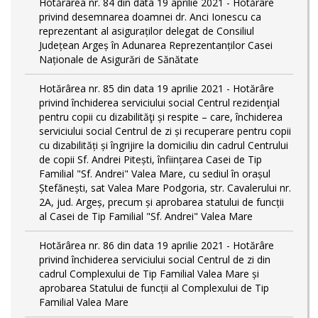
Hotărârea nr. 84 din data 19 aprilie 2021 - Hotărâre
privind desemnarea doamnei dr. Anci Ionescu ca
reprezentant al asiguraților delegat de Consiliul
Județean Argeș în Adunarea Reprezentanților Casei
Naționale de Asigurări de Sănătate
Hotărârea nr. 85 din data 19 aprilie 2021 - Hotărâre
privind închiderea serviciului social Centrul rezidenţial
pentru copii cu dizabilităţi și respite – care, închiderea
serviciului social Centrul de zi și recuperare pentru copii
cu dizabilități și îngrijire la domiciliu din cadrul Centrului
de copii Sf. Andrei Pitești, înființarea Casei de Tip
Familial "Sf. Andrei" Valea Mare, cu sediul în orașul
Ștefănești, sat Valea Mare Podgoria, str. Cavalerului nr.
2A, jud. Argeș, precum și aprobarea statului de funcții
al Casei de Tip Familial "Sf. Andrei" Valea Mare
Hotărârea nr. 86 din data 19 aprilie 2021 - Hotărâre
privind închiderea serviciului social Centrul de zi din
cadrul Complexului de Tip Familial Valea Mare și
aprobarea Statului de funcții al Complexului de Tip
Familial Valea Mare