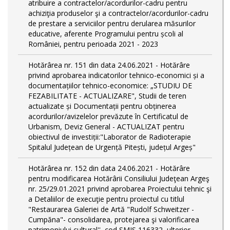
atribuire a contractelor/acordurilor-cadru pentru
achiziţia produselor şi a contractelor/acordurilor-cadru
de prestare a serviciilor pentru derularea măsurilor
educative, aferente Programului pentru școli al
României, pentru perioada 2021 - 2023
Hotărârea nr. 151 din data 24.06.2021 - Hotărâre
privind aprobarea indicatorilor tehnico-economici și a
documentațiilor tehnico-economice: „STUDIU DE
FEZABILITATE - ACTUALIZARE", Studii de teren
actualizate și Documentații pentru obținerea
acordurilor/avizelelor prevăzute în Certificatul de
Urbanism, Deviz General - ACTUALIZAT pentru
obiectivul de investiții:"Laborator de Radioterapie
Spitalul Județean de Urgență Pitești, județul Argeș"
Hotărârea nr. 152 din data 24.06.2021 - Hotărâre
pentru modificarea Hotărârii Consiliului Judeţean Argeş
nr. 25/29.01.2021 privind aprobarea Proiectului tehnic şi
a Detaliilor de execuţie pentru proiectul cu titlul
"Restaurarea Galeriei de Artă "Rudolf Schweitzer -
Cumpăna"- consolidarea, protejarea şi valorificarea
patrimoniului cultural'', cod SMIS 116332, ulterior