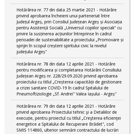
Hotărârea nr. 77 din data 25 martie 2021 - Hotărâre
privind aprobarea încheierii unui parteneriat între
Județul Argeș, prin Consiliul Județean Argeș și Asociația
pentru Asistență Socială „Universul copiilor speciali" cu
privire la susținerea acțiunilor întreprinse în cadrul
perioadei de sustenabilitate a proiectului „Promovare și
sprijin în scopul creșterii spiritului civic la nivelul
județului Argeș"
Hotărârea nr. 78 din data 12 aprilie 2021 - Hotărâre
pentru modificarea și completarea Hotărârii Consiliului
Județean Argeș nr. 228/29.09.2020 privind aprobarea
proiectului cu titlul „Creșterea capacității de gestionare
a crizei sanitare COVID-19 în cadrul Spitalului de
Pneumoftiziologie „Sf. Andrei" Valea Iașului - Argeș"
Hotărârea nr. 79 din data 12 aprilie 2021 - Hotărâre
privind aprobarea Proiectului tehnic şi a Detaliilor de
execuție, pentru proiectul cu titlul „Creşterea eficienţei
energetice a Spitalului de Recuperare Brădet", cod
SMIS 114860, ulterior semnării contractului de lucrări