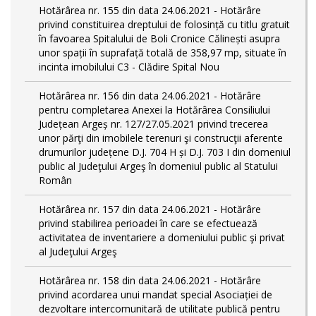
Hotărârea nr. 155 din data 24.06.2021 - Hotărâre
privind constituirea dreptului de folosință cu titlu gratuit
în favoarea Spitalului de Boli Cronice Călinești asupra
unor spații în suprafață totală de 358,97 mp, situate în
incinta imobilului C3 - Clădire Spital Nou
Hotărârea nr. 156 din data 24.06.2021 - Hotărâre
pentru completarea Anexei la Hotărârea Consiliului
Județean Argeș nr. 127/27.05.2021 privind trecerea
unor părţi din imobilele terenuri şi construcţii aferente
drumurilor județene D.J. 704 H și D.J. 703 I din domeniul
public al Judeţului Argeş în domeniul public al Statului
Român
Hotărârea nr. 157 din data 24.06.2021 - Hotărâre
privind stabilirea perioadei în care se efectuează
activitatea de inventariere a domeniului public şi privat
al Judeţului Argeş
Hotărârea nr. 158 din data 24.06.2021 - Hotărâre
privind acordarea unui mandat special Asociației de
dezvoltare intercomunitară de utilitate publică pentru