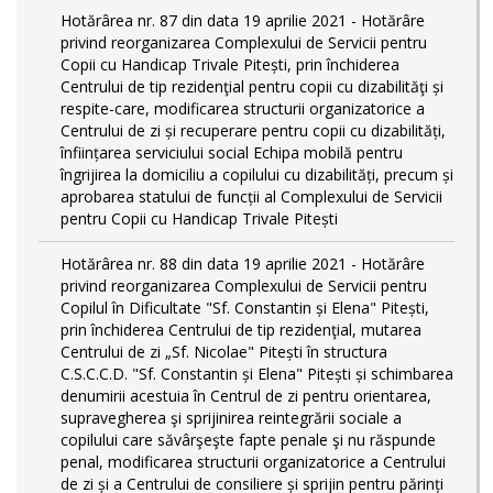
Hotărârea nr. 87 din data 19 aprilie 2021 - Hotărâre
privind reorganizarea Complexului de Servicii pentru
Copii cu Handicap Trivale Pitești, prin închiderea
Centrului de tip rezidenţial pentru copii cu dizabilităţi și
respite-care, modificarea structurii organizatorice a
Centrului de zi și recuperare pentru copii cu dizabilități,
înființarea serviciului social Echipa mobilă pentru
îngrijirea la domiciliu a copilului cu dizabilități, precum și
aprobarea statului de funcții al Complexului de Servicii
pentru Copii cu Handicap Trivale Pitești
Hotărârea nr. 88 din data 19 aprilie 2021 - Hotărâre
privind reorganizarea Complexului de Servicii pentru
Copilul în Dificultate "Sf. Constantin și Elena" Pitești,
prin închiderea Centrului de tip rezidenţial, mutarea
Centrului de zi „Sf. Nicolae" Pitești în structura
C.S.C.C.D. "Sf. Constantin și Elena" Pitești și schimbarea
denumirii acestuia în Centrul de zi pentru orientarea,
supravegherea şi sprijinirea reintegrării sociale a
copilului care săvârşeşte fapte penale şi nu răspunde
penal, modificarea structurii organizatorice a Centrului
de zi și a Centrului de consiliere și sprijin pentru părinți