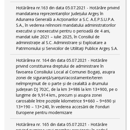
Hotărârea nr.163 din data 05.07.2021 - Hotărâre privind
mandatarea reprezentanților Județului Argeș în
Adunarea Generală a Acționarilor a S.C. A.E.P.S.U.P.A.
S.A., în vederea reînnoirii mandatului administratorilor
executivi și neexecutivi pentru o perioadă de 4 ani,
mandat iulie 2021 – iulie 2025, în Consiliul de
administrație al S.C. Administrare și Exploatare a
Patrimoniului și Serviciilor de Utilitaţi Publice Argeș S.A.
Hotărârea nr. 164 din data 05.07.2021 - Hotărâre
privind constituirea dreptului de administrare în
favoarea Consiliului Local al Comunei Bogați, asupra
zonei de siguranță/șanțuri/acostamente/teren
neîmprejmuit de o parte și de cealaltă a drumului
județean DJ 702C, de la km 3+986 la km 13+900, pe o
lungime de 9,914 km., precum și asupra zonei
carosabile între pozițiile kilometrice 9+660 – 9+690 și
13+190 – 13+240, în vederea accesării de Fonduri
Europene pentru modernizare
Hotărârea nr. 165 din data 05.07.2021 - Hotărâre