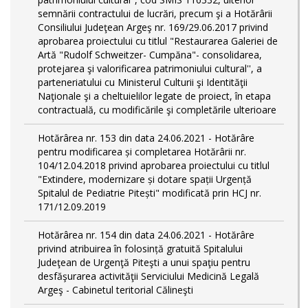
semnării contractului de lucrări, precum şi a Hotărârii
Consiliului Judeţean Argeş nr. 169/29.06.2017 privind
aprobarea proiectului cu titlul "Restaurarea Galeriei de
Artă "Rudolf Schweitzer- Cumpăna"- consolidarea,
protejarea şi valorificarea patrimoniului cultural'', a
parteneriatului cu Ministerul Culturii şi Identităţii
Naţionale şi a cheltuielilor legate de proiect, în etapa
contractuală, cu modificările şi completările ulterioare
Hotărârea nr. 153 din data 24.06.2021 - Hotărâre
pentru modificarea și completarea Hotărârii nr.
104/12.04.2018 privind aprobarea proiectului cu titlul
"Extindere, modernizare și dotare spații Urgență
Spitalul de Pediatrie Pitești" modificată prin HCJ nr.
171/12.09.2019
Hotărârea nr. 154 din data 24.06.2021 - Hotărâre
privind atribuirea în folosință gratuită Spitalului
Judeţean de Urgenţă Piteşti a unui spaţiu pentru
desfăşurarea activităţii Serviciului Medicină Legală
Argeş - Cabinetul teritorial Călineşti