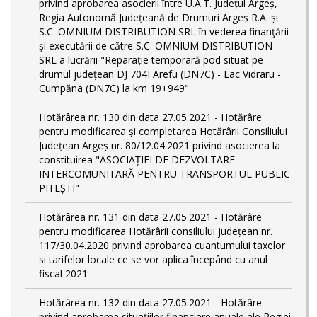
privind aprobarea asocierii între U.A.T. Județul Argeș,
Regia Autonomă Județeană de Drumuri Argeș R.A. și
S.C. OMNIUM DISTRIBUTION SRL în vederea finanţării
şi executării de către S.C. OMNIUM DISTRIBUTION
SRL a lucrării "Reparație temporară pod situat pe
drumul județean DJ 704I Arefu (DN7C) - Lac Vidraru -
Cumpăna (DN7C) la km 19+949"
Hotărârea nr. 130 din data 27.05.2021 - Hotărâre
pentru modificarea și completarea Hotărârii Consiliului
Județean Argeș nr. 80/12.04.2021 privind asocierea la
constituirea "ASOCIAȚIEI DE DEZVOLTARE
INTERCOMUNITARĂ PENTRU TRANSPORTUL PUBLIC
PITEȘTI"
Hotărârea nr. 131 din data 27.05.2021 - Hotărâre
pentru modificarea Hotărârii consiliului județean nr.
117/30.04.2020 privind aprobarea cuantumului taxelor
si tarifelor locale ce se vor aplica începând cu anul
fiscal 2021
Hotărârea nr. 132 din data 27.05.2021 - Hotărâre
privind aprobarea situațiilor financiare anuale ale Regiei