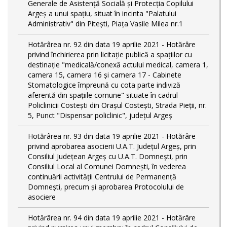
Generale de Asistență Socială și Protecția Copilului
Argeș a unui spațiu, situat în incinta "Palatului
Administrativ" din Pitești, Piața Vasile Milea nr.1
Hotărârea nr. 92 din data 19 aprilie 2021 - Hotărâre
privind închirierea prin licitație publică a spațiilor cu
destinație "medicală/conexă actului medical, camera 1,
camera 15, camera 16 și camera 17 - Cabinete
Stomatologice împreună cu cota parte indiviză
aferentă din spațiile comune" situate în cadrul
Policlinicii Costești din Orașul Costești, Strada Pieții, nr.
5, Punct "Dispensar policlinic", județul Argeș
Hotărârea nr. 93 din data 19 aprilie 2021 - Hotărâre
privind aprobarea asocierii U.A.T. Județul Argeș, prin
Consiliul Județean Argeș cu U.A.T. Domnești, prin
Consiliul Local al Comunei Domnești, în vederea
continuării activității Centrului de Permanență
Domnești, precum și aprobarea Protocolului de
asociere
Hotărârea nr. 94 din data 19 aprilie 2021 - Hotărâre