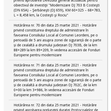
privind aprobarea Devizului general actualizat pentru
obiectivul de investiţii "Modernizare DJ 703 B Costeşti
(DN 65A) – Şerbăneşti (DJ 659), KM 60+325 – 68+783,
L = 8,458 km, la Costeşti şi Rociu"
Hotărârea nr. 70 din data 25 martie 2021 - Hotărâre
privind constituirea dreptului de administrare în
favoarea Consiliului Local al Comunei Leordeni, pe o
perioadă de 5 ani asupra zonei de siguranță de o parte
și de cealaltă a drumului județean DJ 703B, de la km
88+289 la km 89+209, în vederea accesării de Fonduri
Europene pentru modernizare
Hotărârea nr. 71 din data 25 martie 2021 - Hotărâre
privind constituirea dreptului de administrare în
favoarea Consiliului Local al Comunei Leordeni, pe o
perioadă de 5 ani asupra zonei de siguranță de o parte
și de cealaltă a drumului județean DJ 702C, de la km
0+00 la km 3+986, în vederea accesării de Fonduri
Europene pentru modernizare
Hotărârea nr. 72 din data 25 martie 2021 - Hotărâre
privind aprobarea prelungirii duratei Protocoalelor de