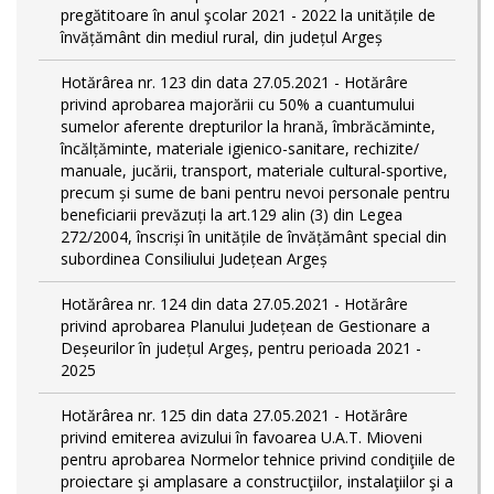
pregătitoare în anul şcolar 2021 - 2022 la unitățile de
învățământ din mediul rural, din județul Argeș
Hotărârea nr. 123 din data 27.05.2021 - Hotărâre
privind aprobarea majorării cu 50% a cuantumului
sumelor aferente drepturilor la hrană, îmbrăcăminte,
încălțăminte, materiale igienico-sanitare, rechizite/
manuale, jucării, transport, materiale cultural-sportive,
precum și sume de bani pentru nevoi personale pentru
beneficiarii prevăzuți la art.129 alin (3) din Legea
272/2004, înscriși în unitățile de învățământ special din
subordinea Consiliului Județean Argeș
Hotărârea nr. 124 din data 27.05.2021 - Hotărâre
privind aprobarea Planului Județean de Gestionare a
Deșeurilor în județul Argeș, pentru perioada 2021 -
2025
Hotărârea nr. 125 din data 27.05.2021 - Hotărâre
privind emiterea avizului în favoarea U.A.T. Mioveni
pentru aprobarea Normelor tehnice privind condiţiile de
proiectare şi amplasare a construcţiilor, instalaţiilor şi a