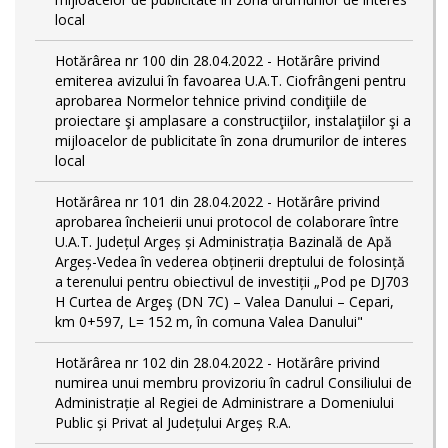
local
Hotărârea nr 100 din 28.04.2022 - Hotărâre privind
emiterea avizului în favoarea U.A.T. Ciofrângeni pentru
aprobarea Normelor tehnice privind condiţiile de
proiectare şi amplasare a construcţiilor, instalaţiilor şi a
mijloacelor de publicitate în zona drumurilor de interes
local
Hotărârea nr 101 din 28.04.2022 - Hotărâre privind
aprobarea încheierii unui protocol de colaborare între
U.A.T. Județul Argeș și Administrația Bazinală de Apă
Argeș-Vedea în vederea obținerii dreptului de folosință
a terenului pentru obiectivul de investiții „Pod pe DJ703
H Curtea de Argeş (DN 7C) – Valea Danului – Cepari,
km 0+597, L= 152 m, în comuna Valea Danului"
Hotărârea nr 102 din 28.04.2022 - Hotărâre privind
numirea unui membru provizoriu în cadrul Consiliului de
Administrație al Regiei de Administrare a Domeniului
Public și Privat al Județului Argeș R.A.