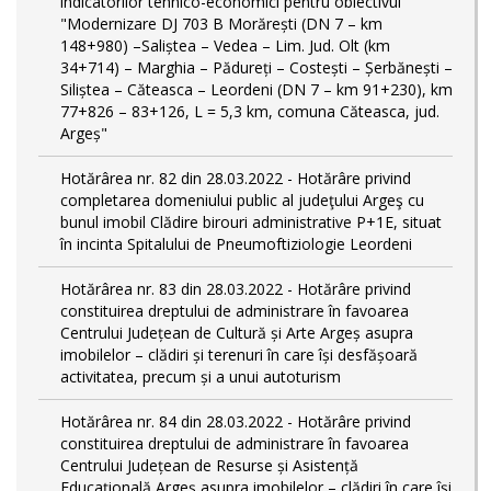
indicatorilor tehnico-economici pentru obiectivul
"Modernizare DJ 703 B Morărești (DN 7 – km
148+980) –Saliștea – Vedea – Lim. Jud. Olt (km
34+714) – Marghia – Pădureți – Costești – Șerbănești –
Siliștea – Căteasca – Leordeni (DN 7 – km 91+230), km
77+826 – 83+126, L = 5,3 km, comuna Căteasca, jud.
Argeș"
Hotărârea nr. 82 din 28.03.2022 - Hotărâre privind
completarea domeniului public al judeţului Argeş cu
bunul imobil Clădire birouri administrative P+1E, situat
în incinta Spitalului de Pneumoftiziologie Leordeni
Hotărârea nr. 83 din 28.03.2022 - Hotărâre privind
constituirea dreptului de administrare în favoarea
Centrului Județean de Cultură și Arte Argeș asupra
imobilelor – clădiri și terenuri în care își desfășoară
activitatea, precum și a unui autoturism
Hotărârea nr. 84 din 28.03.2022 - Hotărâre privind
constituirea dreptului de administrare în favoarea
Centrului Județean de Resurse și Asistență
Educațională Argeș asupra imobilelor – clădiri în care își