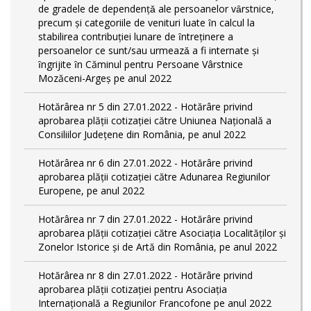
de gradele de dependențǎ ale persoanelor vȃrstnice,
precum și categoriile de venituri luate ȋn calcul la
stabilirea contribuției lunare de ȋntreținere a
persoanelor ce sunt/sau urmeazǎ a fi internate și
ȋngrijite ȋn Căminul pentru Persoane Vârstnice
Mozăceni-Argeș pe anul 2022
Hotărârea nr 5 din 27.01.2022 - Hotărâre privind
aprobarea plății cotizației către Uniunea Națională a
Consiliilor Județene din România, pe anul 2022
Hotărârea nr 6 din 27.01.2022 - Hotărâre privind
aprobarea plății cotizației către Adunarea Regiunilor
Europene, pe anul 2022
Hotărârea nr 7 din 27.01.2022 - Hotărâre privind
aprobarea plății cotizației către Asociația Localităților și
Zonelor Istorice și de Artă din România, pe anul 2022
Hotărârea nr 8 din 27.01.2022 - Hotărâre privind
aprobarea plății cotizației pentru Asociația
Internațională a Regiunilor Francofone pe anul 2022