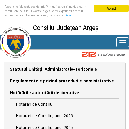
Acest site folosește cookie-uri. Prin utilizarea și navigarea în
Accept
continuare pe site-ul www.cjarges.ro, vă exprimați acordul
expres pentru folosirea informațiilor stocate.
Detalii
Consiliul Județean Argeș
Tog
nav
Statutul Unităţii Administrativ-Teritoriale
Regulamentele privind procedurile administrative
Hotărârile autorităţii deliberative
Hotarari de Consiliu
Hotarari de Consiliu, anul 2026
Hotarari de Consiliu, anul 2025