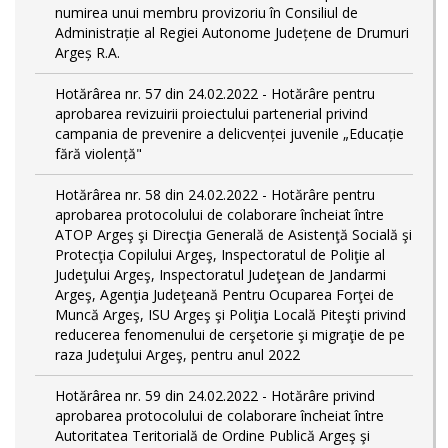
numirea unui membru provizoriu în Consiliul de
Administrație al Regiei Autonome Județene de Drumuri
Argeș R.A.
Hotărârea nr. 57 din 24.02.2022 - Hotărâre pentru
aprobarea revizuirii proiectului partenerial privind
campania de prevenire a delicvenței juvenile „Educație
fără violență"
Hotărârea nr. 58 din 24.02.2022 - Hotărâre pentru
aprobarea protocolului de colaborare încheiat între
ATOP Argeş şi Direcţia Generală de Asistenţă Socială şi
Protecţia Copilului Argeş, Inspectoratul de Poliţie al
Judeţului Argeş, Inspectoratul Judeţean de Jandarmi
Argeş, Agenţia Judeţeană Pentru Ocuparea Forţei de
Muncă Argeş, ISU Argeş şi Poliţia Locală Piteşti privind
reducerea fenomenului de cerşetorie şi migraţie de pe
raza Judeţului Argeş, pentru anul 2022
Hotărârea nr. 59 din 24.02.2022 - Hotărâre privind
aprobarea protocolului de colaborare încheiat între
Autoritatea Teritorială de Ordine Publică Argeş şi