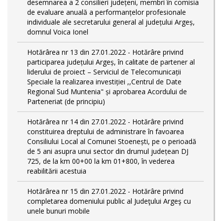
desemnarea a 2 consilieri județeni, membri în comisia
de evaluare anuală a performanțelor profesionale
individuale ale secretarului general al județului Argeș,
domnul Voica Ionel
Hotărârea nr 13 din 27.01.2022 - Hotărâre privind
participarea județului Argeș, în calitate de partener al
liderului de proiect – Serviciul de Telecomunicații
Speciale la realizarea investiției ,,Centrul de Date
Regional Sud Muntenia" și aprobarea Acordului de
Parteneriat (de principiu)
Hotărârea nr 14 din 27.01.2022 - Hotărâre privind
constituirea dreptului de administrare în favoarea
Consiliului Local al Comunei Stoenești, pe o perioadă
de 5 ani asupra unui sector din drumul județean DJ
725, de la km 00+00 la km 01+800, în vederea
reabilitării acestuia
Hotărârea nr 15 din 27.01.2022 - Hotărâre privind
completarea domeniului public al Judeţului Argeş cu
unele bunuri mobile