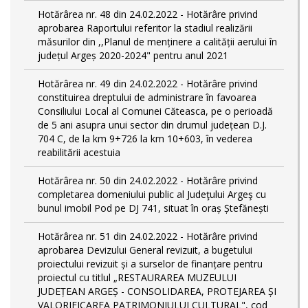
Hotărârea nr. 48 din 24.02.2022 - Hotărâre privind
aprobarea Raportului referitor la stadiul realizării
măsurilor din ,,Planul de menținere a calității aerului în
județul Argeș 2020-2024" pentru anul 2021
Hotărârea nr. 49 din 24.02.2022 - Hotărâre privind
constituirea dreptului de administrare în favoarea
Consiliului Local al Comunei Căteasca, pe o perioadă
de 5 ani asupra unui sector din drumul județean D.J.
704 C, de la km 9+726 la km 10+603, în vederea
reabilitării acestuia
Hotărârea nr. 50 din 24.02.2022 - Hotărâre privind
completarea domeniului public al Judeţului Argeş cu
bunul imobil Pod pe DJ 741, situat în oraș Ștefănești
Hotărârea nr. 51 din 24.02.2022 - Hotărâre privind
aprobarea Devizului General revizuit, a bugetului
proiectului revizuit și a surselor de finanțare pentru
proiectul cu titlul „RESTAURAREA MUZEULUI
JUDEȚEAN ARGEȘ - CONSOLIDAREA, PROTEJAREA ȘI
VALORIFICAREA PATRIMONIULUI CULTURAL", cod