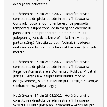
desfășoară activitatea
Hotărârea nr. 85 din 28.03.2022 - Hotărâre privind
constituirea dreptului de administrare în favoarea
Consiliului Local al Comunei Lerești, pe perioadă
temporară asupra zonei de la marginea carosabilului
până la limita de proprietate, aferentă drumului
județean DJ 734, de la km 2 până la km 2+150, pe
partea stângă (direcția Lerești - Voina), în vederea
realizării obiectivului: rigolă betonată acoperită cu grilaj
metalic
Hotărârea nr. 86 din 28.03.2022 - Hotărâre privind
constituirea dreptului de administrare în favoarea
Regiei de Administrare a Domeniului Public și Privat al
Județului Argeș R.A. asupra unor bunuri imobile
(spații/camere), situate în Municipiul Pitești, str. George
Coșbuc nr. 40, Județul Argeș
Hotărârea nr. 87 din 28.03.2022 - Hotărâre privind
constituirea dreptului de administrare în favoarea
Serviciului Public Județean Salvamont – Argeș asupra