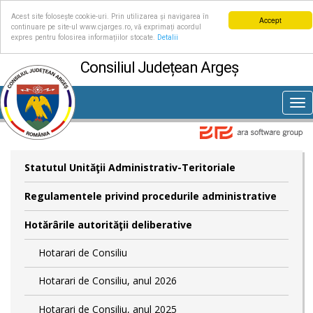
Acest site folosește cookie-uri. Prin utilizarea și navigarea în
Accept
continuare pe site-ul www.cjarges.ro, vă exprimați acordul
expres pentru folosirea informațiilor stocate.
Detalii
Consiliul Județean Argeș
Tog
nav
Statutul Unităţii Administrativ-Teritoriale
Regulamentele privind procedurile administrative
Hotărârile autorităţii deliberative
Hotarari de Consiliu
Hotarari de Consiliu, anul 2026
Hotarari de Consiliu, anul 2025