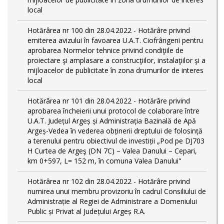
local
Hotărârea nr 100 din 28.04.2022 - Hotărâre privind
emiterea avizului în favoarea U.A.T. Ciofrângeni pentru
aprobarea Normelor tehnice privind condiţiile de
proiectare şi amplasare a construcţiilor, instalaţiilor şi a
mijloacelor de publicitate în zona drumurilor de interes
local
Hotărârea nr 101 din 28.04.2022 - Hotărâre privind
aprobarea încheierii unui protocol de colaborare între
U.A.T. Județul Argeș și Administrația Bazinală de Apă
Argeș-Vedea în vederea obținerii dreptului de folosință
a terenului pentru obiectivul de investiții „Pod pe DJ703
H Curtea de Argeş (DN 7C) – Valea Danului – Cepari,
km 0+597, L= 152 m, în comuna Valea Danului"
Hotărârea nr 102 din 28.04.2022 - Hotărâre privind
numirea unui membru provizoriu în cadrul Consiliului de
Administrație al Regiei de Administrare a Domeniului
Public și Privat al Județului Argeș R.A.