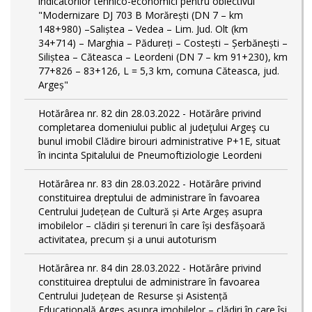
indicatorilor tehnico-economici pentru obiectivul
"Modernizare DJ 703 B Morărești (DN 7 – km
148+980) –Saliștea – Vedea – Lim. Jud. Olt (km
34+714) – Marghia – Pădureți – Costești – Șerbănești –
Siliștea – Căteasca – Leordeni (DN 7 – km 91+230), km
77+826 – 83+126, L = 5,3 km, comuna Căteasca, jud.
Argeș"
Hotărârea nr. 82 din 28.03.2022 - Hotărâre privind
completarea domeniului public al judeţului Argeş cu
bunul imobil Clădire birouri administrative P+1E, situat
în incinta Spitalului de Pneumoftiziologie Leordeni
Hotărârea nr. 83 din 28.03.2022 - Hotărâre privind
constituirea dreptului de administrare în favoarea
Centrului Județean de Cultură și Arte Argeș asupra
imobilelor – clădiri și terenuri în care își desfășoară
activitatea, precum și a unui autoturism
Hotărârea nr. 84 din 28.03.2022 - Hotărâre privind
constituirea dreptului de administrare în favoarea
Centrului Județean de Resurse și Asistență
Educațională Argeș asupra imobilelor – clădiri în care își