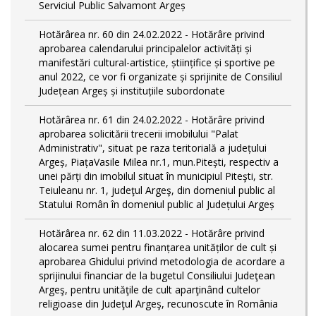
Serviciul Public Salvamont Argeș
Hotărârea nr. 60 din 24.02.2022 - Hotărâre privind
aprobarea calendarului principalelor activități și
manifestări cultural-artistice, științifice și sportive pe
anul 2022, ce vor fi organizate și sprijinite de Consiliul
Județean Argeș și instituțiile subordonate
Hotărârea nr. 61 din 24.02.2022 - Hotărâre privind
aprobarea solicitării trecerii imobilului "Palat
Administrativ", situat pe raza teritorială a județului
Argeș, PiațaVasile Milea nr.1, mun.Pitești, respectiv a
unei părți din imobilul situat în municipiul Piteşti, str.
Teiuleanu nr. 1, judeţul Argeş, din domeniul public al
Statului Român în domeniul public al Județului Argeș
Hotărârea nr. 62 din 11.03.2022 - Hotărâre privind
alocarea sumei pentru finanțarea unităților de cult și
aprobarea Ghidului privind metodologia de acordare a
sprijinului financiar de la bugetul Consiliului Judeţean
Argeş, pentru unităţile de cult aparţinând cultelor
religioase din Judeţul Argeş, recunoscute în România