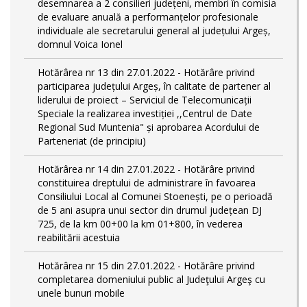
desemnarea a 2 consilieri județeni, membri în comisia
de evaluare anuală a performanțelor profesionale
individuale ale secretarului general al județului Argeș,
domnul Voica Ionel
Hotărârea nr 13 din 27.01.2022 - Hotărâre privind
participarea județului Argeș, în calitate de partener al
liderului de proiect – Serviciul de Telecomunicații
Speciale la realizarea investiției ,,Centrul de Date
Regional Sud Muntenia" și aprobarea Acordului de
Parteneriat (de principiu)
Hotărârea nr 14 din 27.01.2022 - Hotărâre privind
constituirea dreptului de administrare în favoarea
Consiliului Local al Comunei Stoenești, pe o perioadă
de 5 ani asupra unui sector din drumul județean DJ
725, de la km 00+00 la km 01+800, în vederea
reabilitării acestuia
Hotărârea nr 15 din 27.01.2022 - Hotărâre privind
completarea domeniului public al Judeţului Argeş cu
unele bunuri mobile