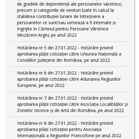
de gradele de dependențǎ ale persoanelor vȃrstnice,
precum și categoriile de venituri luate ȋn calcul la
stabilirea contribuției lunare de ȋntreținere a
persoanelor ce sunt/sau urmeazǎ a fi internate și
ȋngrijite ȋn Căminul pentru Persoane Vârstnice
Mozăceni-Argeș pe anul 2022
Hotărârea nr 5 din 27.01.2022 - Hotărâre privind
aprobarea plății cotizației către Uniunea Națională a
Consiliilor Județene din România, pe anul 2022
Hotărârea nr 6 din 27.01.2022 - Hotărâre privind
aprobarea plății cotizației către Adunarea Regiunilor
Europene, pe anul 2022
Hotărârea nr 7 din 27.01.2022 - Hotărâre privind
aprobarea plății cotizației către Asociația Localităților și
Zonelor Istorice și de Artă din România, pe anul 2022
Hotărârea nr 8 din 27.01.2022 - Hotărâre privind
aprobarea plății cotizației pentru Asociația
Internațională a Regiunilor Francofone pe anul 2022