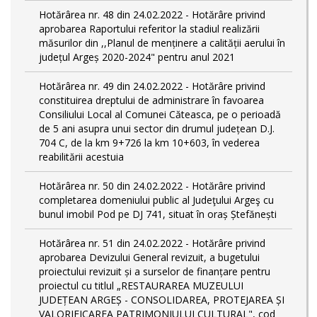
Hotărârea nr. 48 din 24.02.2022 - Hotărâre privind
aprobarea Raportului referitor la stadiul realizării
măsurilor din ,,Planul de menținere a calității aerului în
județul Argeș 2020-2024" pentru anul 2021
Hotărârea nr. 49 din 24.02.2022 - Hotărâre privind
constituirea dreptului de administrare în favoarea
Consiliului Local al Comunei Căteasca, pe o perioadă
de 5 ani asupra unui sector din drumul județean D.J.
704 C, de la km 9+726 la km 10+603, în vederea
reabilitării acestuia
Hotărârea nr. 50 din 24.02.2022 - Hotărâre privind
completarea domeniului public al Judeţului Argeş cu
bunul imobil Pod pe DJ 741, situat în oraș Ștefănești
Hotărârea nr. 51 din 24.02.2022 - Hotărâre privind
aprobarea Devizului General revizuit, a bugetului
proiectului revizuit și a surselor de finanțare pentru
proiectul cu titlul „RESTAURAREA MUZEULUI
JUDEȚEAN ARGEȘ - CONSOLIDAREA, PROTEJAREA ȘI
VALORIFICAREA PATRIMONIULUI CULTURAL", cod