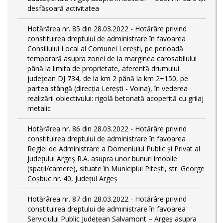
desfășoară activitatea
Hotărârea nr. 85 din 28.03.2022 - Hotărâre privind
constituirea dreptului de administrare în favoarea
Consiliului Local al Comunei Lerești, pe perioadă
temporară asupra zonei de la marginea carosabilului
până la limita de proprietate, aferentă drumului
județean DJ 734, de la km 2 până la km 2+150, pe
partea stângă (direcția Lerești - Voina), în vederea
realizării obiectivului: rigolă betonată acoperită cu grilaj
metalic
Hotărârea nr. 86 din 28.03.2022 - Hotărâre privind
constituirea dreptului de administrare în favoarea
Regiei de Administrare a Domeniului Public și Privat al
Județului Argeș R.A. asupra unor bunuri imobile
(spații/camere), situate în Municipiul Pitești, str. George
Coșbuc nr. 40, Județul Argeș
Hotărârea nr. 87 din 28.03.2022 - Hotărâre privind
constituirea dreptului de administrare în favoarea
Serviciului Public Județean Salvamont – Argeș asupra