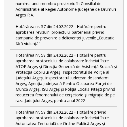
numirea unui membru provizoriu în Consiliul de
Administrație al Regiei Autonome Județene de Drumuri
Argeș R.A.
Hotărârea nr. 57 din 24.02.2022 - Hotărâre pentru
aprobarea revizuirii proiectului partenerial privind
campania de prevenire a delicvenței juvenile „Educație
fără violență"
Hotărârea nr. 58 din 24.02.2022 - Hotărâre pentru
aprobarea protocolului de colaborare încheiat între
ATOP Argeş şi Direcţia Generală de Asistenţă Socială şi
Protecţia Copilului Argeş, Inspectoratul de Poliţie al
Judeţului Argeş, Inspectoratul Judeţean de Jandarmi
Argeş, Agenţia Judeţeană Pentru Ocuparea Forţei de
Muncă Argeş, ISU Argeş şi Poliţia Locală Piteşti privind
reducerea fenomenului de cerşetorie şi migraţie de pe
raza Judeţului Argeş, pentru anul 2022
Hotărârea nr. 59 din 24.02.2022 - Hotărâre privind
aprobarea protocolului de colaborare încheiat între
Autoritatea Teritorială de Ordine Publică Argeş şi