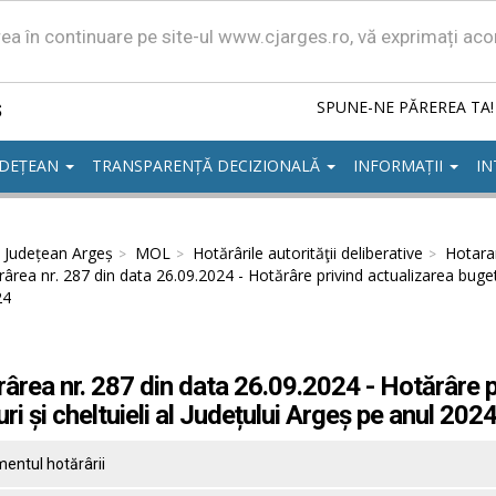
area în continuare pe site-ul www.cjarges.ro, vă exprimați ac
ș
SPUNE-NE PĂREREA TA!
UDEȚEAN
TRANSPARENȚĂ DECIZIONALĂ
INFORMAȚII
IN
l Județean Argeș
MOL
Hotărârile autorităţii deliberative
Hotarar
ârea nr. 287 din data 26.09.2024 - Hotărâre privind actualizarea bugetul
24
ârea nr. 287 din data 26.09.2024 - Hotărâre p
uri și cheltuieli al Județului Argeș pe anul 202
entul hotărârii