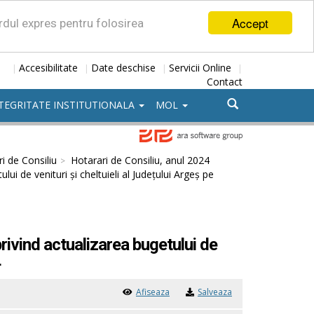
Accept
ordul expres pentru folosirea
Accesibilitate
Date deschise
Servicii Online
|
|
|
|
Contact
TEGRITATE INSTITUTIONALA
MOL
i de Consiliu
Hotarari de Consiliu, anul 2024
ui de venituri și cheltuieli al Județului Argeș pe
rivind actualizarea bugetului de
4
Afiseaza
Salveaza