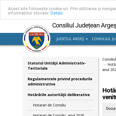
Acest site folosește cookie-uri. Prin utilizarea și navig
informațiilor stocate.
Detalii
Consiliul Județean Arge
JUDEȚUL ARGEȘ
CONSILIUL J
Consiliu
Statutul Unităţii Administrativ-
Hotăr
Teritoriale
anul 20
Regulamentele privind procedurile
administrative
Hotăr
Hotărârile autorităţii deliberative
venit
Hotarari de Consiliu
Docum
Hotarari de Consiliu, anul 2026