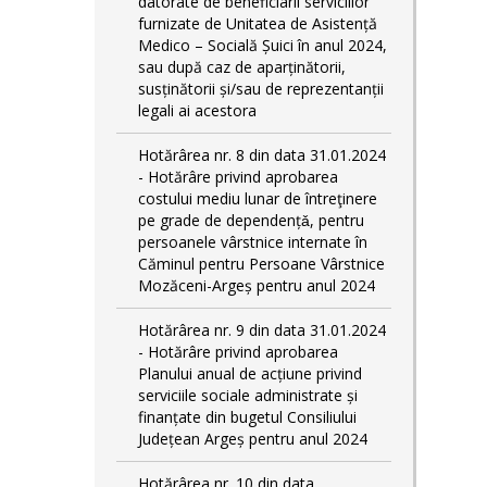
datorate de beneficiarii serviciilor
furnizate de Unitatea de Asistență
Medico – Socială Șuici în anul 2024,
sau după caz de aparținătorii,
susținătorii și/sau de reprezentanții
legali ai acestora
Hotărârea nr. 8 din data 31.01.2024
- Hotărâre privind aprobarea
costului mediu lunar de întreţinere
pe grade de dependențǎ, pentru
persoanele vârstnice internate în
Căminul pentru Persoane Vârstnice
Mozăceni-Argeș pentru anul 2024
Hotărârea nr. 9 din data 31.01.2024
- Hotărâre privind aprobarea
Planului anual de acțiune privind
serviciile sociale administrate și
finanțate din bugetul Consiliului
Județean Argeș pentru anul 2024
Hotărârea nr. 10 din data