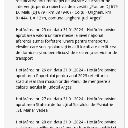
rectificarea documentației de avizare a lucrărilor de
intervenții, pentru obiectivul de investiții „Pod pe DJ 679
D, Malu (DJ 679 - km 38+940) - Colțu - Ungheni, km
8+444, L = 12 m, comuna Ungheni, jud. Argeș”
Hotărârea nr. 25 din data 31.01.2024 - Hotărâre privind
aprobarea valorii unitare medie la nivel național
aferentă sumei forfetare lunare pentru transportul
elevilor care sunt şcolarizați în altă localitate decât cea
de domiciliu şi nu beneficiază de existența serviciilor de
transport
Hotărârea nr. 26 din data 31.01.2024 - Hotărâre privind
aprobarea Raportului pentru anul 2023 referitor la
stadiul realizării măsurilor din Planul de menținere a
calității aerului în Județul Argeș
Hotărârea nr. 27 din data 31.01.2024 - Hotărâre privind
aprobarea Statului de funcţii al Spitalului de Psihiatrie
„Sf. Maria” Vedea
Hotărârea nr. 28 din data 31.01.2024 - Hotărâre privind
stabilirea salariilor de bază pentru funcționarii publici și