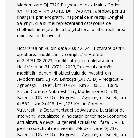
Modernizare DJ 732C Bughea de Jos - Malu - Godeni,
Km 7+165 – Km 8+913, L= 1,748 Km", aprobat pentru
finanțare prin Programul național de investiții „Anghel
Saligny", și a sumei reprezentând categoriile de
cheltuieli finanțate de la bugetul local pentru realizarea
obiectivului de investiții
Hotărârea nr. 46 din data 20.02.2024 - Hotărâre pentru
aprobarea modificării şi completării Hotărârii
nr.253/31.08.2023, modificată și completată prin
Hotărârea nr. 311/07.11.2023, în sensul aprobării
modificării denumirii obiectivului de investiții din
„Modernizare DJ 739 Bârzeşti (DN 73 D) – Negrești –
Zgripcești – Beleți, km 0+474 - Km 2+300, L=1,826
Km, în Comuna Vulturești" în ,,Modernizare DJ 739,
Bârzeşti (DN 73 D) – Negrești – Zgripcești – Beleți, km
0+582 - Km 2+408, L=1,826 Km, în Comuna
Vulturești'', a Documentației de Avizare a Lucrărilor de
Intervenții actualizate, a indicatorilor tehnico-economici
actualizati, a devizului general actualizat - faza D.A.L.I.
pentru obiectivul de investiţii ,,Modernizare DJ 739,
Bârzeşti (DN 73 D) – Negrești – Zgripcești – Beleți, km