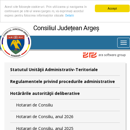
Acest site folosește cookie-uri. Prin utilizarea și navigarea în
Accept
continuare pe site-ul www.cjarges.ro, vă exprimați acordul
expres pentru folosirea informațiilor stocate.
Detalii
Consiliul Județean Argeș
Tog
nav
Statutul Unităţii Administrativ-Teritoriale
Regulamentele privind procedurile administrative
Hotărârile autorităţii deliberative
Hotarari de Consiliu
Hotarari de Consiliu, anul 2026
Hotarari de Consiliu, anul 2025