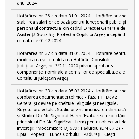
anul 2024
Hotărârea nr. 36 din data 31.01.2024 - Hotărâre privind
stabilirea salariilor de bază pentru funcționarii publici și
personalul contractual din cadrul Direcției Generale de
Asistență Socială și Protecția Copilului Argeş începând
cu data de 01.02.2024
Hotărârea nr. 37 din data 31.01.2024 - Hotărâre pentru
modificarea și completarea Hotărârii Consiliului
Județean Argeș nr. 2/2.11.2020 privind aprobarea
componenței nominale a comisiilor de specialitate ale
Consiliului Județean Argeș
Hotărârea nr. 38 din data 05.02.2024 - Hotărâre privind
aprobarea documentației tehnice - faza PT, Deviz
General și devize pe cheltuieli eligibile și neeligibile,
Bugetul proiectului, Studiu privind imunizarea climatică
și Studiul Do No Significat Harm (Evaluarea respectării
principiului Do No Significat Harm) pentru obiectivul de
investiții: "Modernizare DJ 679 : Păduroiu (DN 67 B) -
Lipia - Popești - Lunca Corbului - Pădureţi - Ciești -