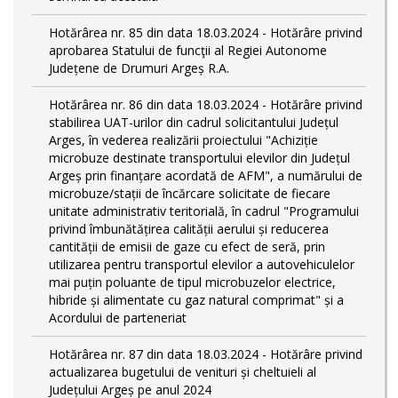
Hotărârea nr. 85 din data 18.03.2024 - Hotărâre privind
aprobarea Statului de funcţii al Regiei Autonome
Județene de Drumuri Argeș R.A.
Hotărârea nr. 86 din data 18.03.2024 - Hotărâre privind
stabilirea UAT-urilor din cadrul solicitantului Județul
Arges, în vederea realizării proiectului "Achiziție
microbuze destinate transportului elevilor din Județul
Argeș prin finanțare acordată de AFM", a numărului de
microbuze/stații de încărcare solicitate de fiecare
unitate administrativ teritorială, în cadrul "Programului
privind îmbunătățirea calității aerului și reducerea
cantității de emisii de gaze cu efect de seră, prin
utilizarea pentru transportul elevilor a autovehiculelor
mai puțin poluante de tipul microbuzelor electrice,
hibride și alimentate cu gaz natural comprimat" și a
Acordului de parteneriat
Hotărârea nr. 87 din data 18.03.2024 - Hotărâre privind
actualizarea bugetului de venituri și cheltuieli al
Județului Argeș pe anul 2024