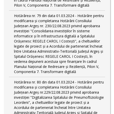
în cadrul Planului Național de Redresare și Reziliență,
Pilon V, Componenta 7. Transformare digitală
Hotărârea nr. 79 din data 01.03.2024 - Hotărâre pentru
modificarea și completarea Hotărârii Consiliului
Județean Argeș nr. 230/22.08.2023 privind aprobarea
investiției "Consolidarea investițiilor în sisteme
informatice și în infrastructura digitală a Spitalului
Orășenesc REGELE CAROL I Costești", a cheltuielilor
legate de proiect și a Acordului de parteneriat încheiat
între Unitatea Administrativ-Teritorială Județul Argeș și
Spitalul Orășenesc REGELE CAROL I Costești, în
vederea depunerii acestuia spre finanțare în cadrul
Planului Național de Redresare și Reziliență, Pilon V,
Componenta 7. Transformare digitală
Hotărârea nr. 80 din data 01.03.2024 - Hotărâre pentru
modificarea și completarea Hotărârii Consiliului
Județean Argeș nr.229/22.08.2023 privind aprobarea
investiției "Digitalizarea Spitalului de Pneumoftiziologie
Leordeni", a cheltuielilor legate de proiect și a
Acordului de parteneriat încheiat între Unitatea
Administrativ-Teritorială Județul Argeș și Spitalul de