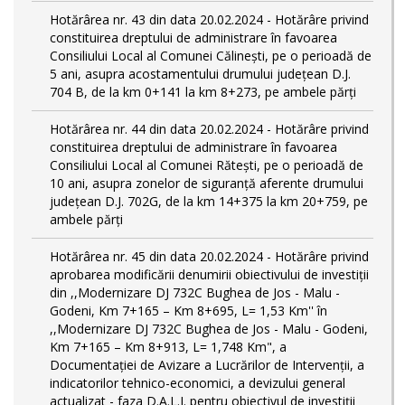
Hotărârea nr. 43 din data 20.02.2024 - Hotărâre privind
constituirea dreptului de administrare în favoarea
Consiliului Local al Comunei Călinești, pe o perioadă de
5 ani, asupra acostamentului drumului județean D.J.
704 B, de la km 0+141 la km 8+273, pe ambele părți
Hotărârea nr. 44 din data 20.02.2024 - Hotărâre privind
constituirea dreptului de administrare în favoarea
Consiliului Local al Comunei Rătești, pe o perioadă de
10 ani, asupra zonelor de siguranță aferente drumului
județean D.J. 702G, de la km 14+375 la km 20+759, pe
ambele părți
Hotărârea nr. 45 din data 20.02.2024 - Hotărâre privind
aprobarea modificării denumirii obiectivului de investiții
din ,,Modernizare DJ 732C Bughea de Jos - Malu -
Godeni, Km 7+165 – Km 8+695, L= 1,53 Km'' în
,,Modernizare DJ 732C Bughea de Jos - Malu - Godeni,
Km 7+165 – Km 8+913, L= 1,748 Km", a
Documentației de Avizare a Lucrărilor de Intervenții, a
indicatorilor tehnico-economici, a devizului general
actualizat - faza D.A.L.I. pentru obiectivul de investiţii