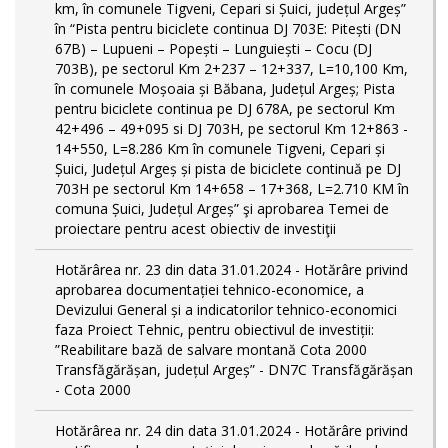
km, în comunele Tigveni, Cepari si Șuici, județul Argeș”
în “Pista pentru biciclete continua DJ 703E: Pitești (DN
67B) – Lupueni – Popești – Lunguiești – Cocu (DJ
703B), pe sectorul Km 2+237 – 12+337, L=10,100 Km,
în comunele Moșoaia și Băbana, Județul Argeș; Pista
pentru biciclete continua pe DJ 678A, pe sectorul Km
42+496 – 49+095 si DJ 703H, pe sectorul Km 12+863 -
14+550, L=8.286 Km în comunele Tigveni, Cepari și
Șuici, Județul Argeș și pista de biciclete continuă pe DJ
703H pe sectorul Km 14+658 – 17+368, L=2.710 KM în
comuna Șuici, Județul Argeș” şi aprobarea Temei de
proiectare pentru acest obiectiv de investiţii
Hotărârea nr. 23 din data 31.01.2024 - Hotărâre privind
aprobarea documentației tehnico-economice, a
Devizului General și a indicatorilor tehnico-economici
faza Proiect Tehnic, pentru obiectivul de investiții:
”Reabilitare bază de salvare montană Cota 2000
Transfăgărășan, județul Argeș” - DN7C Transfăgărășan
- Cota 2000
Hotărârea nr. 24 din data 31.01.2024 - Hotărâre privind