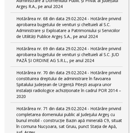
Administrare a Domeniului Public și Privat al Județului
Argeș R.A., pe anul 2024
Hotărârea nr. 68 din data 29.02.2024 - Hotărâre privind
aprobarea bugetului de venituri și cheltuieli al S.C.
Administrare și Exploatare a Patrimoniului și Serviciilor
de Utilități Publice Argeș S.A., pe anul 2024
Hotărârea nr. 69 din data 29.02.2024 - Hotărâre privind
aprobarea bugetului de venituri și cheltuieli al S.C. JUD
PAZĂ ȘI ORDINE AG S.R.L., pe anul 2024
Hotărârea nr. 70 din data 29.02.2024 - Hotărâre privind
constituirea dreptului de administrare în favoarea
Spitalului Județean de Urgență Pitești asupra unor
instalații radiologice achiziționate în cadrul POR 2014 –
2020
Hotărârea nr. 71 din data 29.02.2024 - Hotărâre privind
completarea domeniului public al Judeţului Argeş cu
bunul imobil - construcție Bazin apă minerală C9, situat
în comuna Nucșoara, sat Gruiu, punct Stația de Apă,
jud. Argeș