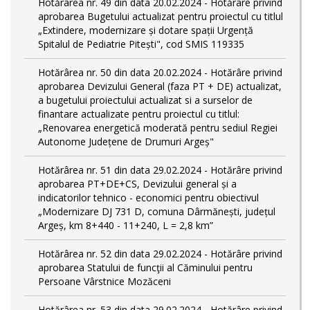
Hotărârea nr. 49 din data 20.02.2024 - Hotărâre privind
aprobarea Bugetului actualizat pentru proiectul cu titlul
„Extindere, modernizare și dotare spații Urgență
Spitalul de Pediatrie Pitești", cod SMIS 119335
Hotărârea nr. 50 din data 20.02.2024 - Hotărâre privind
aprobarea Devizului General (faza PT + DE) actualizat,
a bugetului proiectului actualizat si a surselor de
finantare actualizate pentru proiectul cu titlul:
„Renovarea energetică moderată pentru sediul Regiei
Autonome Județene de Drumuri Argeș"
Hotărârea nr. 51 din data 29.02.2024 - Hotărâre privind
aprobarea PT+DE+CS, Devizului general și a
indicatorilor tehnico - economici pentru obiectivul
„Modernizare DJ 731 D, comuna Dârmănești, județul
Argeș, km 8+440 - 11+240, L = 2,8 km”
Hotărârea nr. 52 din data 29.02.2024 - Hotărâre privind
aprobarea Statului de funcţii al Căminului pentru
Persoane Vârstnice Mozăceni
Hotărârea nr. 53 din data 29.02.2024 - Hotărâre privind