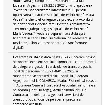
modificarea și completarea Hotărârii Consiliului
Județean Argeș nr. 233/22.08.2023 privind aprobarea
investiției "Modernizarea infrastructurii IT pentru
optimizarea serviciilor Spitalului de Psihiatrie Sf. Maria
Vedea", a cheltuielilor legate de proiect și a Acordului
de parteneriat încheiat între Unitatea Administrativ-
Teritorială Județul Argeș și Spitalul de Psihiatrie Sf.
Maria Vedea, în vederea depunerii acestuia spre
finanțare în cadrul Planului Național de Redresare și
Reziliență, Pilon V, Componenta 7. Transformare
digitală
Hotărârea nr. 84 din data 01.03.2024 - Hotărâre privind
aprobarea încheierii Actului adițional nr.13 la Contractul
de delegare a gestiunii serviciului de transport public
local de persoane nr.85/7178/01.09.2022 și
mandatarea Vicepreședintelui Consiliului Județean
Argeș, domnul NICOLAESCU Marius-Florinel, să voteze
în Adunarea Generală din cadrul Asociației, în numele și
pe seama Județului Argeș, Actul adițional nr.13 la
Contractul de delegare a gestiunii serviciului de
transport public local de persoane, precum și
semnarea acestuia