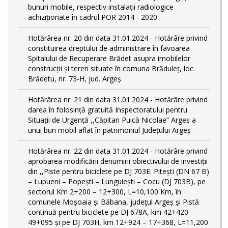
bunuri mobile, respectiv instalații radiologice
achiziționate în cadrul POR 2014 - 2020
Hotărârea nr. 20 din data 31.01.2024 - Hotărâre privind
constituirea dreptului de administrare în favoarea
Spitalului de Recuperare Brădet asupra imobilelor
construcții și teren situate în comuna Brăduleț, loc.
Brădetu, nr. 73-H, jud. Argeș
Hotărârea nr. 21 din data 31.01.2024 - Hotărâre privind
darea în folosință gratuită Inspectoratului pentru
Situații de Urgență ,,Căpitan Puică Nicolae” Argeș a
unui bun mobil aflat în patrimoniul Județului Argeș
Hotărârea nr. 22 din data 31.01.2024 - Hotărâre privind
aprobarea modificării denumirii obiectivului de investiții
din ,,Piste pentru biciclete pe DJ 703E: Pitești (DN 67 B)
– Lupueni – Popești – Lunguiești – Cocu (DJ 703B), pe
sectorul Km 2+200 – 12+300, L=10,100 Km, în
comunele Moșoaia și Băbana, judeţul Argeș și Pistă
continuă pentru biciclete pe DJ 678A, km 42+420 –
49+095 și pe DJ 703H, km 12+924 – 17+368, L=11,200