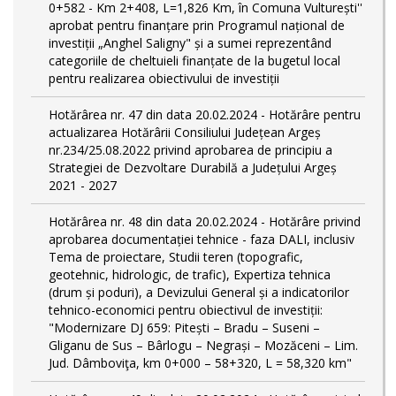
0+582 - Km 2+408, L=1,826 Km, în Comuna Vulturești''
aprobat pentru finanțare prin Programul național de
investiții „Anghel Saligny" și a sumei reprezentând
categoriile de cheltuieli finanțate de la bugetul local
pentru realizarea obiectivului de investiții
Hotărârea nr. 47 din data 20.02.2024 - Hotărâre pentru
actualizarea Hotărârii Consiliului Județean Argeș
nr.234/25.08.2022 privind aprobarea de principiu a
Strategiei de Dezvoltare Durabilă a Județului Argeș
2021 - 2027
Hotărârea nr. 48 din data 20.02.2024 - Hotărâre privind
aprobarea documentației tehnice - faza DALI, inclusiv
Tema de proiectare, Studii teren (topografic,
geotehnic, hidrologic, de trafic), Expertiza tehnica
(drum și poduri), a Devizului General și a indicatorilor
tehnico-economici pentru obiectivul de investiții:
"Modernizare DJ 659: Pitești – Bradu – Suseni –
Gliganu de Sus – Bârlogu – Negrași – Mozăceni – Lim.
Jud. Dâmboviţa, km 0+000 – 58+320, L = 58,320 km"