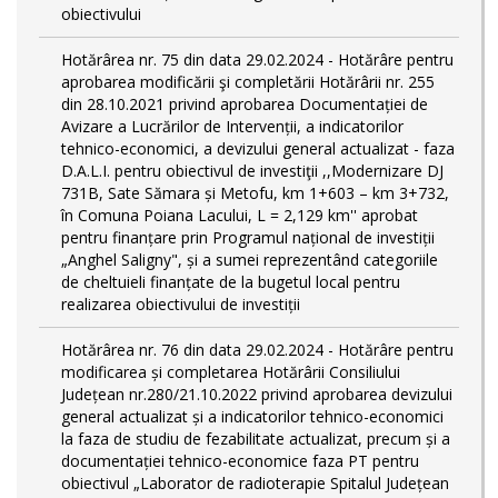
obiectivului
Hotărârea nr. 75 din data 29.02.2024 - Hotărâre pentru
aprobarea modificării şi completării Hotărârii nr. 255
din 28.10.2021 privind aprobarea Documentației de
Avizare a Lucrărilor de Intervenții, a indicatorilor
tehnico-economici, a devizului general actualizat - faza
D.A.L.I. pentru obiectivul de investiţii ,,Modernizare DJ
731B, Sate Sămara și Metofu, km 1+603 – km 3+732,
în Comuna Poiana Lacului, L = 2,129 km'' aprobat
pentru finanțare prin Programul național de investiții
„Anghel Saligny", și a sumei reprezentând categoriile
de cheltuieli finanțate de la bugetul local pentru
realizarea obiectivului de investiții
Hotărârea nr. 76 din data 29.02.2024 - Hotărâre pentru
modificarea și completarea Hotărârii Consiliului
Județean nr.280/21.10.2022 privind aprobarea devizului
general actualizat și a indicatorilor tehnico-economici
la faza de studiu de fezabilitate actualizat, precum și a
documentației tehnico-economice faza PT pentru
obiectivul „Laborator de radioterapie Spitalul Județean