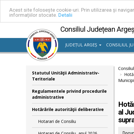
Acest site folosește cookie-uri. Prin utilizarea și navig
informațiilor stocate.
Detalii
Consiliul Județean Arge
JUDEȚUL ARGEȘ
CONSILIUL J
Consiliu
Statutul Unităţii Administrativ-
Hotăr
Teritoriale
Municipi
Regulamentele privind procedurile
administrative
Hotăr
Hotărârile autorităţii deliberative
al Ju
supra
Hotarari de Consiliu
Hotarari de Consiliu, anul 2026
Docum