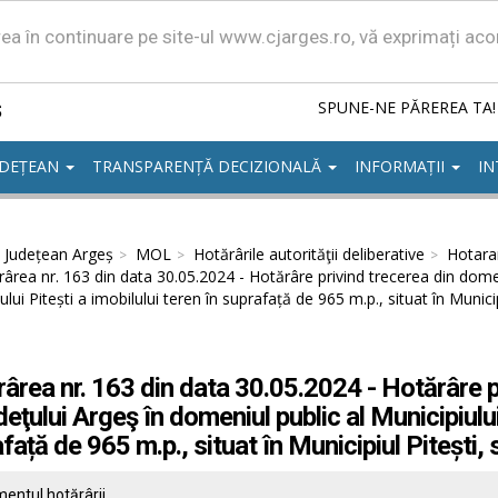
area în continuare pe site-ul www.cjarges.ro, vă exprimați ac
ș
SPUNE-NE PĂREREA TA!
UDEȚEAN
TRANSPARENȚĂ DECIZIONALĂ
INFORMAȚII
IN
l Județean Argeș
MOL
Hotărârile autorităţii deliberative
Hotarar
ârea nr. 163 din data 30.05.2024 - Hotărâre privind trecerea din domeni
ului Pitești a imobilului teren în suprafață de 965 m.p., situat în Municip
ârea nr. 163 din data 30.05.2024 - Hotărâre p
deţului Argeş în domeniul public al Municipiului 
față de 965 m.p., situat în Municipiul Pitești, 
entul hotărârii