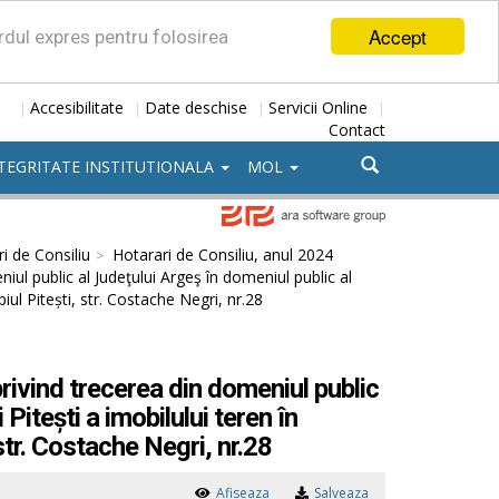
Accept
ordul expres pentru folosirea
Accesibilitate
Date deschise
Servicii Online
|
|
|
|
Contact
TEGRITATE INSTITUTIONALA
MOL
i de Consiliu
Hotarari de Consiliu, anul 2024
ul public al Judeţului Argeş în domeniul public al
iul Pitești, str. Costache Negri, nr.28
rivind trecerea din domeniul public
Pitești a imobilului teren în
str. Costache Negri, nr.28
Afiseaza
Salveaza