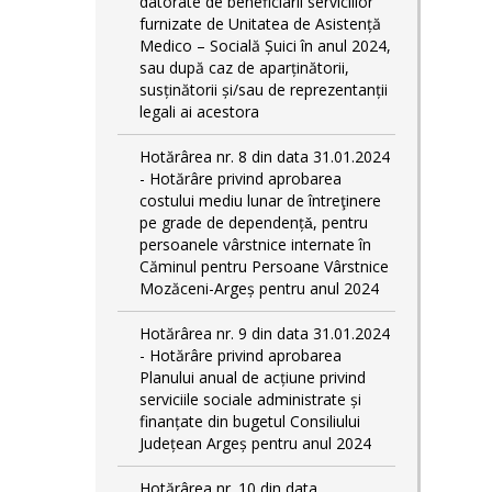
datorate de beneficiarii serviciilor
furnizate de Unitatea de Asistență
Medico – Socială Șuici în anul 2024,
sau după caz de aparținătorii,
susținătorii și/sau de reprezentanții
legali ai acestora
Hotărârea nr. 8 din data 31.01.2024
- Hotărâre privind aprobarea
costului mediu lunar de întreţinere
pe grade de dependențǎ, pentru
persoanele vârstnice internate în
Căminul pentru Persoane Vârstnice
Mozăceni-Argeș pentru anul 2024
Hotărârea nr. 9 din data 31.01.2024
- Hotărâre privind aprobarea
Planului anual de acțiune privind
serviciile sociale administrate și
finanțate din bugetul Consiliului
Județean Argeș pentru anul 2024
Hotărârea nr. 10 din data