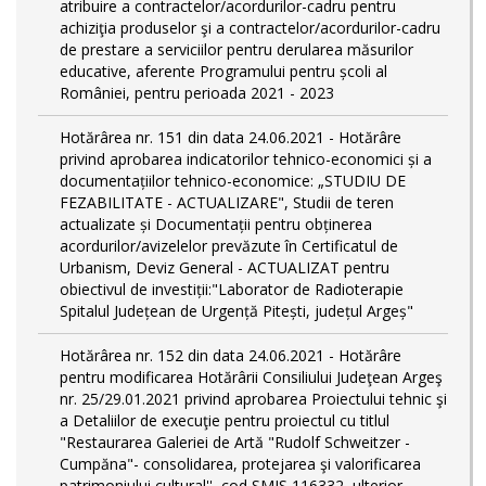
atribuire a contractelor/acordurilor-cadru pentru
achiziţia produselor şi a contractelor/acordurilor-cadru
de prestare a serviciilor pentru derularea măsurilor
educative, aferente Programului pentru școli al
României, pentru perioada 2021 - 2023
Hotărârea nr. 151 din data 24.06.2021 - Hotărâre
privind aprobarea indicatorilor tehnico-economici și a
documentațiilor tehnico-economice: „STUDIU DE
FEZABILITATE - ACTUALIZARE", Studii de teren
actualizate și Documentații pentru obținerea
acordurilor/avizelelor prevăzute în Certificatul de
Urbanism, Deviz General - ACTUALIZAT pentru
obiectivul de investiții:"Laborator de Radioterapie
Spitalul Județean de Urgență Pitești, județul Argeș"
Hotărârea nr. 152 din data 24.06.2021 - Hotărâre
pentru modificarea Hotărârii Consiliului Judeţean Argeş
nr. 25/29.01.2021 privind aprobarea Proiectului tehnic şi
a Detaliilor de execuţie pentru proiectul cu titlul
"Restaurarea Galeriei de Artă "Rudolf Schweitzer -
Cumpăna"- consolidarea, protejarea şi valorificarea
patrimoniului cultural'', cod SMIS 116332, ulterior