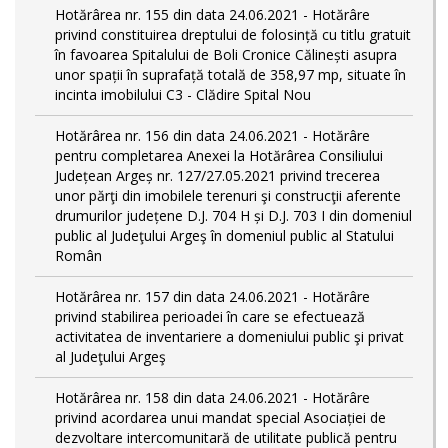
Hotărârea nr. 155 din data 24.06.2021 - Hotărâre
privind constituirea dreptului de folosință cu titlu gratuit
în favoarea Spitalului de Boli Cronice Călinești asupra
unor spații în suprafață totală de 358,97 mp, situate în
incinta imobilului C3 - Clădire Spital Nou
Hotărârea nr. 156 din data 24.06.2021 - Hotărâre
pentru completarea Anexei la Hotărârea Consiliului
Județean Argeș nr. 127/27.05.2021 privind trecerea
unor părţi din imobilele terenuri şi construcţii aferente
drumurilor județene D.J. 704 H și D.J. 703 I din domeniul
public al Judeţului Argeş în domeniul public al Statului
Român
Hotărârea nr. 157 din data 24.06.2021 - Hotărâre
privind stabilirea perioadei în care se efectuează
activitatea de inventariere a domeniului public şi privat
al Judeţului Argeş
Hotărârea nr. 158 din data 24.06.2021 - Hotărâre
privind acordarea unui mandat special Asociației de
dezvoltare intercomunitară de utilitate publică pentru