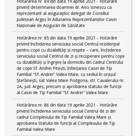
Hotărârea nr. 84 din data 19 aprilie 2021 - Hotărâre
privind desemnarea doamnei dr. Anci Ionescu ca
reprezentant al asiguraților delegat de Consiliul
Județean Argeș în Adunarea Reprezentanților Casei
Naționale de Asigurări de Sănătate
Hotărârea nr. 85 din data 19 aprilie 2021 - Hotărâre
privind închiderea serviciului social Centrul rezidenţial
pentru copii cu dizabilităţi și respite – care, închiderea
serviciului social Centrul de zi și recuperare pentru copii
cu dizabilități și îngrijire la domiciliu din cadrul Centrului
de copii Sf. Andrei Pitești, înființarea Casei de Tip
Familial "Sf. Andrei" Valea Mare, cu sediul în orașul
Ștefănești, sat Valea Mare Podgoria, str. Cavalerului nr.
2A, jud. Argeș, precum și aprobarea statului de funcții
al Casei de Tip Familial "Sf. Andrei" Valea Mare
Hotărârea nr. 86 din data 19 aprilie 2021 - Hotărâre
privind închiderea serviciului social Centrul de zi din
cadrul Complexului de Tip Familial Valea Mare și
aprobarea Statului de funcții al Complexului de Tip
Familial Valea Mare