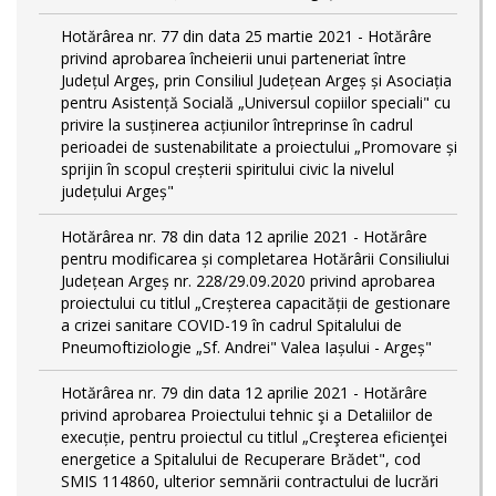
Hotărârea nr. 77 din data 25 martie 2021 - Hotărâre
privind aprobarea încheierii unui parteneriat între
Județul Argeș, prin Consiliul Județean Argeș și Asociația
pentru Asistență Socială „Universul copiilor speciali" cu
privire la susținerea acțiunilor întreprinse în cadrul
perioadei de sustenabilitate a proiectului „Promovare și
sprijin în scopul creșterii spiritului civic la nivelul
județului Argeș"
Hotărârea nr. 78 din data 12 aprilie 2021 - Hotărâre
pentru modificarea și completarea Hotărârii Consiliului
Județean Argeș nr. 228/29.09.2020 privind aprobarea
proiectului cu titlul „Creșterea capacității de gestionare
a crizei sanitare COVID-19 în cadrul Spitalului de
Pneumoftiziologie „Sf. Andrei" Valea Iașului - Argeș"
Hotărârea nr. 79 din data 12 aprilie 2021 - Hotărâre
privind aprobarea Proiectului tehnic şi a Detaliilor de
execuție, pentru proiectul cu titlul „Creşterea eficienţei
energetice a Spitalului de Recuperare Brădet", cod
SMIS 114860, ulterior semnării contractului de lucrări