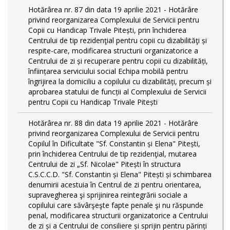
Hotărârea nr. 87 din data 19 aprilie 2021 - Hotărâre
privind reorganizarea Complexului de Servicii pentru
Copii cu Handicap Trivale Pitești, prin închiderea
Centrului de tip rezidenţial pentru copii cu dizabilităţi și
respite-care, modificarea structurii organizatorice a
Centrului de zi și recuperare pentru copii cu dizabilități,
înființarea serviciului social Echipa mobilă pentru
îngrijirea la domiciliu a copilului cu dizabilități, precum și
aprobarea statului de funcții al Complexului de Servicii
pentru Copii cu Handicap Trivale Pitești
Hotărârea nr. 88 din data 19 aprilie 2021 - Hotărâre
privind reorganizarea Complexului de Servicii pentru
Copilul în Dificultate "Sf. Constantin și Elena" Pitești,
prin închiderea Centrului de tip rezidenţial, mutarea
Centrului de zi „Sf. Nicolae" Pitești în structura
C.S.C.C.D. "Sf. Constantin și Elena" Pitești și schimbarea
denumirii acestuia în Centrul de zi pentru orientarea,
supravegherea şi sprijinirea reintegrării sociale a
copilului care săvârşeşte fapte penale şi nu răspunde
penal, modificarea structurii organizatorice a Centrului
de zi și a Centrului de consiliere și sprijin pentru părinți