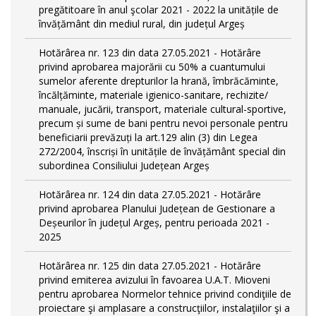
pregătitoare în anul şcolar 2021 - 2022 la unitățile de
învățământ din mediul rural, din județul Argeș
Hotărârea nr. 123 din data 27.05.2021 - Hotărâre
privind aprobarea majorării cu 50% a cuantumului
sumelor aferente drepturilor la hrană, îmbrăcăminte,
încălțăminte, materiale igienico-sanitare, rechizite/
manuale, jucării, transport, materiale cultural-sportive,
precum și sume de bani pentru nevoi personale pentru
beneficiarii prevăzuți la art.129 alin (3) din Legea
272/2004, înscriși în unitățile de învățământ special din
subordinea Consiliului Județean Argeș
Hotărârea nr. 124 din data 27.05.2021 - Hotărâre
privind aprobarea Planului Județean de Gestionare a
Deșeurilor în județul Argeș, pentru perioada 2021 -
2025
Hotărârea nr. 125 din data 27.05.2021 - Hotărâre
privind emiterea avizului în favoarea U.A.T. Mioveni
pentru aprobarea Normelor tehnice privind condiţiile de
proiectare şi amplasare a construcţiilor, instalaţiilor şi a