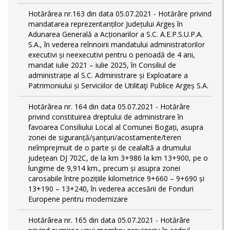
Hotărârea nr.163 din data 05.07.2021 - Hotărâre privind
mandatarea reprezentanților Județului Argeș în
Adunarea Generală a Acționarilor a S.C. A.E.P.S.U.P.A.
S.A., în vederea reînnoirii mandatului administratorilor
executivi și neexecutivi pentru o perioadă de 4 ani,
mandat iulie 2021 – iulie 2025, în Consiliul de
administrație al S.C. Administrare și Exploatare a
Patrimoniului și Serviciilor de Utilitaţi Publice Argeș S.A.
Hotărârea nr. 164 din data 05.07.2021 - Hotărâre
privind constituirea dreptului de administrare în
favoarea Consiliului Local al Comunei Bogați, asupra
zonei de siguranță/șanțuri/acostamente/teren
neîmprejmuit de o parte și de cealaltă a drumului
județean DJ 702C, de la km 3+986 la km 13+900, pe o
lungime de 9,914 km., precum și asupra zonei
carosabile între pozițiile kilometrice 9+660 – 9+690 și
13+190 – 13+240, în vederea accesării de Fonduri
Europene pentru modernizare
Hotărârea nr. 165 din data 05.07.2021 - Hotărâre