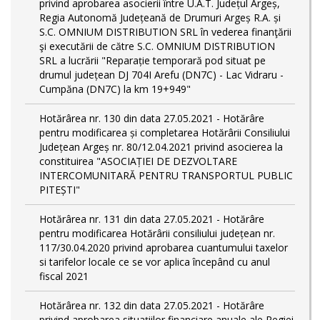
privind aprobarea asocierii între U.A.T. Județul Argeș,
Regia Autonomă Județeană de Drumuri Argeș R.A. și
S.C. OMNIUM DISTRIBUTION SRL în vederea finanţării
şi executării de către S.C. OMNIUM DISTRIBUTION
SRL a lucrării "Reparație temporară pod situat pe
drumul județean DJ 704I Arefu (DN7C) - Lac Vidraru -
Cumpăna (DN7C) la km 19+949"
Hotărârea nr. 130 din data 27.05.2021 - Hotărâre
pentru modificarea și completarea Hotărârii Consiliului
Județean Argeș nr. 80/12.04.2021 privind asocierea la
constituirea "ASOCIAȚIEI DE DEZVOLTARE
INTERCOMUNITARĂ PENTRU TRANSPORTUL PUBLIC
PITEȘTI"
Hotărârea nr. 131 din data 27.05.2021 - Hotărâre
pentru modificarea Hotărârii consiliului județean nr.
117/30.04.2020 privind aprobarea cuantumului taxelor
si tarifelor locale ce se vor aplica începând cu anul
fiscal 2021
Hotărârea nr. 132 din data 27.05.2021 - Hotărâre
privind aprobarea situațiilor financiare anuale ale Regiei