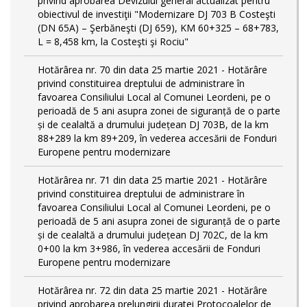
privind aprobarea Devizului general actualizat pentru
obiectivul de investiţii "Modernizare DJ 703 B Costeşti
(DN 65A) – Şerbăneşti (DJ 659), KM 60+325 – 68+783,
L = 8,458 km, la Costeşti şi Rociu"
Hotărârea nr. 70 din data 25 martie 2021 - Hotărâre
privind constituirea dreptului de administrare în
favoarea Consiliului Local al Comunei Leordeni, pe o
perioadă de 5 ani asupra zonei de siguranță de o parte
și de cealaltă a drumului județean DJ 703B, de la km
88+289 la km 89+209, în vederea accesării de Fonduri
Europene pentru modernizare
Hotărârea nr. 71 din data 25 martie 2021 - Hotărâre
privind constituirea dreptului de administrare în
favoarea Consiliului Local al Comunei Leordeni, pe o
perioadă de 5 ani asupra zonei de siguranță de o parte
și de cealaltă a drumului județean DJ 702C, de la km
0+00 la km 3+986, în vederea accesării de Fonduri
Europene pentru modernizare
Hotărârea nr. 72 din data 25 martie 2021 - Hotărâre
privind aprobarea prelungirii duratei Protocoalelor de