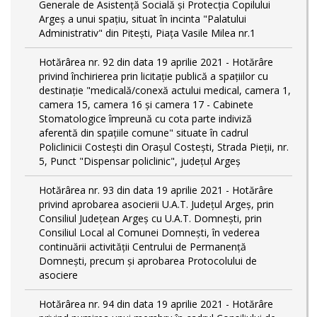
Generale de Asistență Socială și Protecția Copilului
Argeș a unui spațiu, situat în incinta "Palatului
Administrativ" din Pitești, Piața Vasile Milea nr.1
Hotărârea nr. 92 din data 19 aprilie 2021 - Hotărâre
privind închirierea prin licitație publică a spațiilor cu
destinație "medicală/conexă actului medical, camera 1,
camera 15, camera 16 și camera 17 - Cabinete
Stomatologice împreună cu cota parte indiviză
aferentă din spațiile comune" situate în cadrul
Policlinicii Costești din Orașul Costești, Strada Pieții, nr.
5, Punct "Dispensar policlinic", județul Argeș
Hotărârea nr. 93 din data 19 aprilie 2021 - Hotărâre
privind aprobarea asocierii U.A.T. Județul Argeș, prin
Consiliul Județean Argeș cu U.A.T. Domnești, prin
Consiliul Local al Comunei Domnești, în vederea
continuării activității Centrului de Permanență
Domnești, precum și aprobarea Protocolului de
asociere
Hotărârea nr. 94 din data 19 aprilie 2021 - Hotărâre