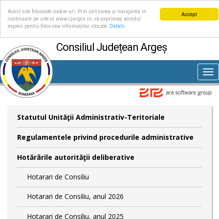
Acest site folosește cookie-uri. Prin utilizarea și navigarea în
Accept
continuare pe site-ul www.cjarges.ro, vă exprimați acordul
expres pentru folosirea informațiilor stocate.
Detalii
Consiliul Județean Argeș
Tog
nav
Statutul Unităţii Administrativ-Teritoriale
Regulamentele privind procedurile administrative
Hotărârile autorităţii deliberative
Hotarari de Consiliu
Hotarari de Consiliu, anul 2026
Hotarari de Consiliu, anul 2025