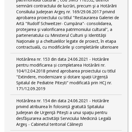
semnării contractului de lucrări, precum şi a Hotărârii
Consiliului Judeţean Argeş nr. 169/29.06.2017 privind
aprobarea proiectului cu titlul "Restaurarea Galeriei de
Artă "Rudolf Schweitzer- Cumpăna"- consolidarea,
protejarea şi valorificarea patrimoniului cultural'', a
parteneriatului cu Ministerul Culturii şi Identităţii
Naţionale şi a cheltuielilor legate de proiect, în etapa
contractuală, cu modificările şi completările ulterioare
Hotărârea nr. 153 din data 24.06.2021 - Hotărâre
pentru modificarea și completarea Hotărârii nr.
104/12.04.2018 privind aprobarea proiectului cu titlul
"Extindere, modernizare și dotare spații Urgență
Spitalul de Pediatrie Pitești" modificată prin HCJ nr.
171/12.09.2019
Hotărârea nr. 154 din data 24.06.2021 - Hotărâre
privind atribuirea în folosință gratuită Spitalului
Judeţean de Urgenţă Piteşti a unui spaţiu pentru
desfăşurarea activităţii Serviciului Medicină Legală
Argeş - Cabinetul teritorial Călineşti