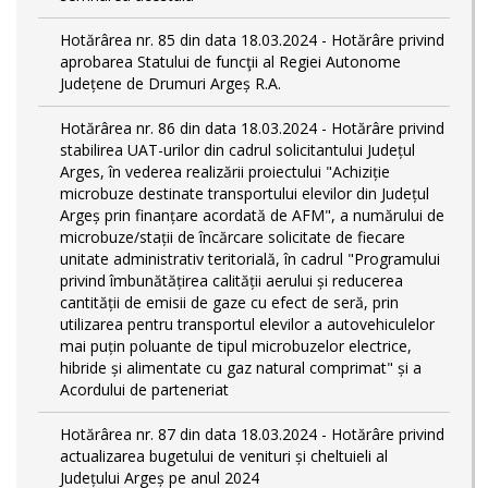
Hotărârea nr. 85 din data 18.03.2024 - Hotărâre privind
aprobarea Statului de funcţii al Regiei Autonome
Județene de Drumuri Argeș R.A.
Hotărârea nr. 86 din data 18.03.2024 - Hotărâre privind
stabilirea UAT-urilor din cadrul solicitantului Județul
Arges, în vederea realizării proiectului "Achiziție
microbuze destinate transportului elevilor din Județul
Argeș prin finanțare acordată de AFM", a numărului de
microbuze/stații de încărcare solicitate de fiecare
unitate administrativ teritorială, în cadrul "Programului
privind îmbunătățirea calității aerului și reducerea
cantității de emisii de gaze cu efect de seră, prin
utilizarea pentru transportul elevilor a autovehiculelor
mai puțin poluante de tipul microbuzelor electrice,
hibride și alimentate cu gaz natural comprimat" și a
Acordului de parteneriat
Hotărârea nr. 87 din data 18.03.2024 - Hotărâre privind
actualizarea bugetului de venituri și cheltuieli al
Județului Argeș pe anul 2024