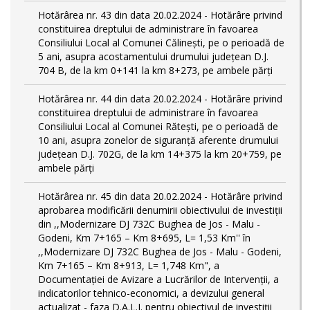
Hotărârea nr. 43 din data 20.02.2024 - Hotărâre privind
constituirea dreptului de administrare în favoarea
Consiliului Local al Comunei Călinești, pe o perioadă de
5 ani, asupra acostamentului drumului județean D.J.
704 B, de la km 0+141 la km 8+273, pe ambele părți
Hotărârea nr. 44 din data 20.02.2024 - Hotărâre privind
constituirea dreptului de administrare în favoarea
Consiliului Local al Comunei Rătești, pe o perioadă de
10 ani, asupra zonelor de siguranță aferente drumului
județean D.J. 702G, de la km 14+375 la km 20+759, pe
ambele părți
Hotărârea nr. 45 din data 20.02.2024 - Hotărâre privind
aprobarea modificării denumirii obiectivului de investiții
din ,,Modernizare DJ 732C Bughea de Jos - Malu -
Godeni, Km 7+165 – Km 8+695, L= 1,53 Km'' în
,,Modernizare DJ 732C Bughea de Jos - Malu - Godeni,
Km 7+165 – Km 8+913, L= 1,748 Km", a
Documentației de Avizare a Lucrărilor de Intervenții, a
indicatorilor tehnico-economici, a devizului general
actualizat - faza D.A.L.I. pentru obiectivul de investiţii