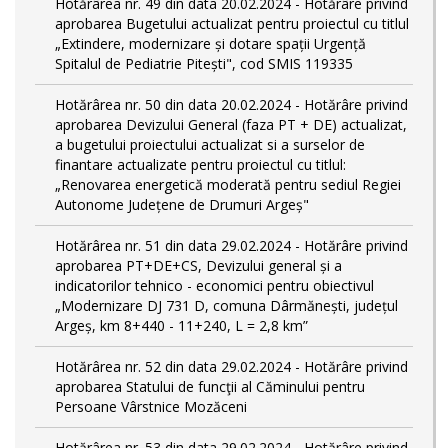
Hotărârea nr. 49 din data 20.02.2024 - Hotărâre privind
aprobarea Bugetului actualizat pentru proiectul cu titlul
„Extindere, modernizare și dotare spații Urgență
Spitalul de Pediatrie Pitești", cod SMIS 119335
Hotărârea nr. 50 din data 20.02.2024 - Hotărâre privind
aprobarea Devizului General (faza PT + DE) actualizat,
a bugetului proiectului actualizat si a surselor de
finantare actualizate pentru proiectul cu titlul:
„Renovarea energetică moderată pentru sediul Regiei
Autonome Județene de Drumuri Argeș"
Hotărârea nr. 51 din data 29.02.2024 - Hotărâre privind
aprobarea PT+DE+CS, Devizului general și a
indicatorilor tehnico - economici pentru obiectivul
„Modernizare DJ 731 D, comuna Dârmănești, județul
Argeș, km 8+440 - 11+240, L = 2,8 km”
Hotărârea nr. 52 din data 29.02.2024 - Hotărâre privind
aprobarea Statului de funcţii al Căminului pentru
Persoane Vârstnice Mozăceni
Hotărârea nr. 53 din data 29.02.2024 - Hotărâre privind