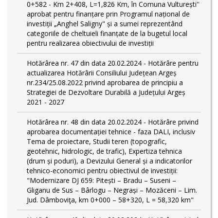
0+582 - Km 2+408, L=1,826 Km, în Comuna Vulturești''
aprobat pentru finanțare prin Programul național de
investiții „Anghel Saligny" și a sumei reprezentând
categoriile de cheltuieli finanțate de la bugetul local
pentru realizarea obiectivului de investiții
Hotărârea nr. 47 din data 20.02.2024 - Hotărâre pentru
actualizarea Hotărârii Consiliului Județean Argeș
nr.234/25.08.2022 privind aprobarea de principiu a
Strategiei de Dezvoltare Durabilă a Județului Argeș
2021 - 2027
Hotărârea nr. 48 din data 20.02.2024 - Hotărâre privind
aprobarea documentației tehnice - faza DALI, inclusiv
Tema de proiectare, Studii teren (topografic,
geotehnic, hidrologic, de trafic), Expertiza tehnica
(drum și poduri), a Devizului General și a indicatorilor
tehnico-economici pentru obiectivul de investiții:
"Modernizare DJ 659: Pitești – Bradu – Suseni –
Gliganu de Sus – Bârlogu – Negrași – Mozăceni – Lim.
Jud. Dâmboviţa, km 0+000 – 58+320, L = 58,320 km"