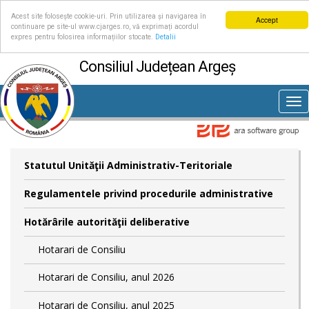
Acest site folosește cookie-uri. Prin utilizarea și navigarea în
Accept
continuare pe site-ul www.cjarges.ro, vă exprimați acordul
expres pentru folosirea informațiilor stocate.
Detalii
Consiliul Județean Argeș
Tog
nav
Statutul Unităţii Administrativ-Teritoriale
Regulamentele privind procedurile administrative
Hotărârile autorităţii deliberative
Hotarari de Consiliu
Hotarari de Consiliu, anul 2026
Hotarari de Consiliu, anul 2025