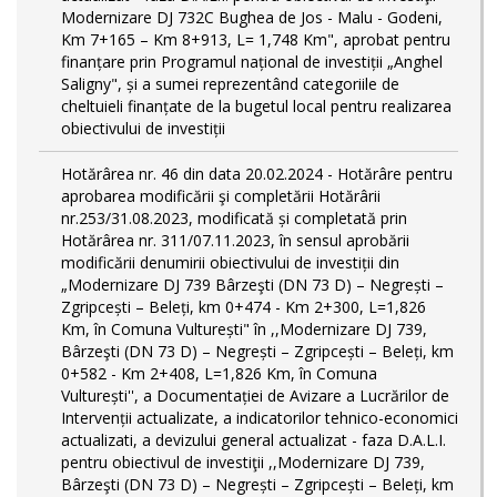
Modernizare DJ 732C Bughea de Jos - Malu - Godeni,
Km 7+165 – Km 8+913, L= 1,748 Km", aprobat pentru
finanțare prin Programul național de investiții „Anghel
Saligny", și a sumei reprezentând categoriile de
cheltuieli finanțate de la bugetul local pentru realizarea
obiectivului de investiții
Hotărârea nr. 46 din data 20.02.2024 - Hotărâre pentru
aprobarea modificării şi completării Hotărârii
nr.253/31.08.2023, modificată și completată prin
Hotărârea nr. 311/07.11.2023, în sensul aprobării
modificării denumirii obiectivului de investiții din
„Modernizare DJ 739 Bârzeşti (DN 73 D) – Negrești –
Zgripcești – Beleți, km 0+474 - Km 2+300, L=1,826
Km, în Comuna Vulturești" în ,,Modernizare DJ 739,
Bârzeşti (DN 73 D) – Negrești – Zgripcești – Beleți, km
0+582 - Km 2+408, L=1,826 Km, în Comuna
Vulturești'', a Documentației de Avizare a Lucrărilor de
Intervenții actualizate, a indicatorilor tehnico-economici
actualizati, a devizului general actualizat - faza D.A.L.I.
pentru obiectivul de investiţii ,,Modernizare DJ 739,
Bârzeşti (DN 73 D) – Negrești – Zgripcești – Beleți, km