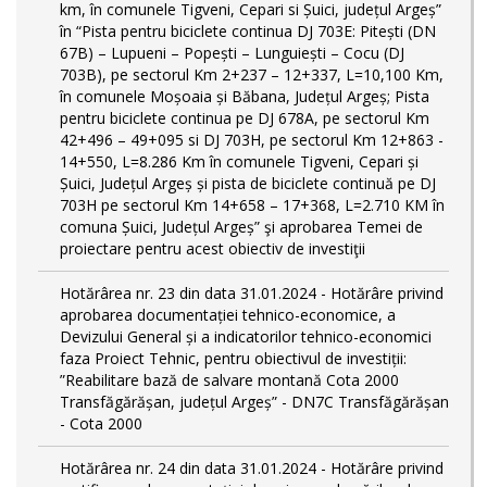
km, în comunele Tigveni, Cepari si Șuici, județul Argeș”
în “Pista pentru biciclete continua DJ 703E: Pitești (DN
67B) – Lupueni – Popești – Lunguiești – Cocu (DJ
703B), pe sectorul Km 2+237 – 12+337, L=10,100 Km,
în comunele Moșoaia și Băbana, Județul Argeș; Pista
pentru biciclete continua pe DJ 678A, pe sectorul Km
42+496 – 49+095 si DJ 703H, pe sectorul Km 12+863 -
14+550, L=8.286 Km în comunele Tigveni, Cepari și
Șuici, Județul Argeș și pista de biciclete continuă pe DJ
703H pe sectorul Km 14+658 – 17+368, L=2.710 KM în
comuna Șuici, Județul Argeș” şi aprobarea Temei de
proiectare pentru acest obiectiv de investiţii
Hotărârea nr. 23 din data 31.01.2024 - Hotărâre privind
aprobarea documentației tehnico-economice, a
Devizului General și a indicatorilor tehnico-economici
faza Proiect Tehnic, pentru obiectivul de investiții:
”Reabilitare bază de salvare montană Cota 2000
Transfăgărășan, județul Argeș” - DN7C Transfăgărășan
- Cota 2000
Hotărârea nr. 24 din data 31.01.2024 - Hotărâre privind