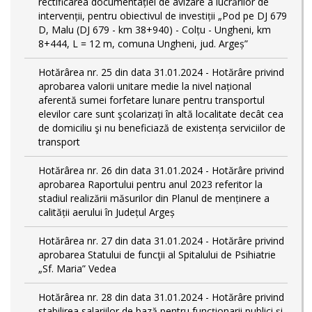
rectificarea documentației de avizare a lucrărilor de
intervenții, pentru obiectivul de investiții „Pod pe DJ 679
D, Malu (DJ 679 - km 38+940) - Colțu - Ungheni, km
8+444, L = 12 m, comuna Ungheni, jud. Argeș”
Hotărârea nr. 25 din data 31.01.2024 - Hotărâre privind
aprobarea valorii unitare medie la nivel național
aferentă sumei forfetare lunare pentru transportul
elevilor care sunt şcolarizați în altă localitate decât cea
de domiciliu şi nu beneficiază de existența serviciilor de
transport
Hotărârea nr. 26 din data 31.01.2024 - Hotărâre privind
aprobarea Raportului pentru anul 2023 referitor la
stadiul realizării măsurilor din Planul de menținere a
calității aerului în Județul Argeș
Hotărârea nr. 27 din data 31.01.2024 - Hotărâre privind
aprobarea Statului de funcţii al Spitalului de Psihiatrie
„Sf. Maria” Vedea
Hotărârea nr. 28 din data 31.01.2024 - Hotărâre privind
stabilirea salariilor de bază pentru funcționarii publici și