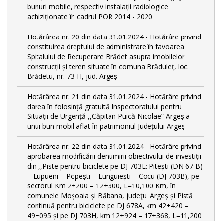
bunuri mobile, respectiv instalații radiologice
achiziționate în cadrul POR 2014 - 2020
Hotărârea nr. 20 din data 31.01.2024 - Hotărâre privind
constituirea dreptului de administrare în favoarea
Spitalului de Recuperare Brădet asupra imobilelor
construcții și teren situate în comuna Brăduleț, loc.
Brădetu, nr. 73-H, jud. Argeș
Hotărârea nr. 21 din data 31.01.2024 - Hotărâre privind
darea în folosință gratuită Inspectoratului pentru
Situații de Urgență ,,Căpitan Puică Nicolae” Argeș a
unui bun mobil aflat în patrimoniul Județului Argeș
Hotărârea nr. 22 din data 31.01.2024 - Hotărâre privind
aprobarea modificării denumirii obiectivului de investiții
din ,,Piste pentru biciclete pe DJ 703E: Pitești (DN 67 B)
– Lupueni – Popești – Lunguiești – Cocu (DJ 703B), pe
sectorul Km 2+200 – 12+300, L=10,100 Km, în
comunele Moșoaia și Băbana, judeţul Argeș și Pistă
continuă pentru biciclete pe DJ 678A, km 42+420 –
49+095 și pe DJ 703H, km 12+924 – 17+368, L=11,200