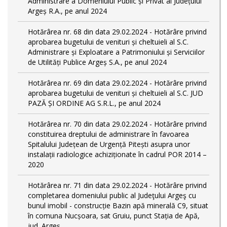
Administrare a Domeniului Public și Privat al Județului
Argeș R.A., pe anul 2024
Hotărârea nr. 68 din data 29.02.2024 - Hotărâre privind
aprobarea bugetului de venituri și cheltuieli al S.C.
Administrare și Exploatare a Patrimoniului și Serviciilor
de Utilități Publice Argeș S.A., pe anul 2024
Hotărârea nr. 69 din data 29.02.2024 - Hotărâre privind
aprobarea bugetului de venituri și cheltuieli al S.C. JUD
PAZĂ ȘI ORDINE AG S.R.L., pe anul 2024
Hotărârea nr. 70 din data 29.02.2024 - Hotărâre privind
constituirea dreptului de administrare în favoarea
Spitalului Județean de Urgență Pitești asupra unor
instalații radiologice achiziționate în cadrul POR 2014 –
2020
Hotărârea nr. 71 din data 29.02.2024 - Hotărâre privind
completarea domeniului public al Judeţului Argeş cu
bunul imobil - construcție Bazin apă minerală C9, situat
în comuna Nucșoara, sat Gruiu, punct Stația de Apă,
jud. Argeș