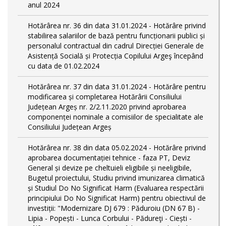
anul 2024
Hotărârea nr. 36 din data 31.01.2024 - Hotărâre privind
stabilirea salariilor de bază pentru funcționarii publici și
personalul contractual din cadrul Direcției Generale de
Asistență Socială și Protecția Copilului Argeş începând
cu data de 01.02.2024
Hotărârea nr. 37 din data 31.01.2024 - Hotărâre pentru
modificarea și completarea Hotărârii Consiliului
Județean Argeș nr. 2/2.11.2020 privind aprobarea
componenței nominale a comisiilor de specialitate ale
Consiliului Județean Argeș
Hotărârea nr. 38 din data 05.02.2024 - Hotărâre privind
aprobarea documentației tehnice - faza PT, Deviz
General și devize pe cheltuieli eligibile și neeligibile,
Bugetul proiectului, Studiu privind imunizarea climatică
și Studiul Do No Significat Harm (Evaluarea respectării
principiului Do No Significat Harm) pentru obiectivul de
investiții: "Modernizare DJ 679 : Păduroiu (DN 67 B) -
Lipia - Popești - Lunca Corbului - Pădureţi - Ciești -