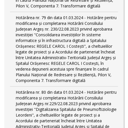
în cadrul Planului Național de Redresare și Reziliență,
Pilon V, Componenta 7. Transformare digitală
Hotărârea nr. 79 din data 01.03.2024 - Hotărâre pentru
modificarea și completarea Hotărârii Consiliului
Județean Argeș nr. 230/22.08.2023 privind aprobarea
investiției "Consolidarea investițiilor în sisteme
informatice și în infrastructura digitală a Spitalului
Orășenesc REGELE CAROL I Costești", a cheltuielilor
legate de proiect și a Acordului de parteneriat încheiat
între Unitatea Administrativ-Teritorială Județul Argeș și
Spitalul Orășenesc REGELE CAROL I Costești, în
vederea depunerii acestuia spre finanțare în cadrul
Planului Național de Redresare și Reziliență, Pilon V,
Componenta 7. Transformare digitală
Hotărârea nr. 80 din data 01.03.2024 - Hotărâre pentru
modificarea și completarea Hotărârii Consiliului
Județean Argeș nr.229/22.08.2023 privind aprobarea
investiției "Digitalizarea Spitalului de Pneumoftiziologie
Leordeni", a cheltuielilor legate de proiect și a
Acordului de parteneriat încheiat între Unitatea
Administrativ-Teritorială Județul Argeș și Spitalul de