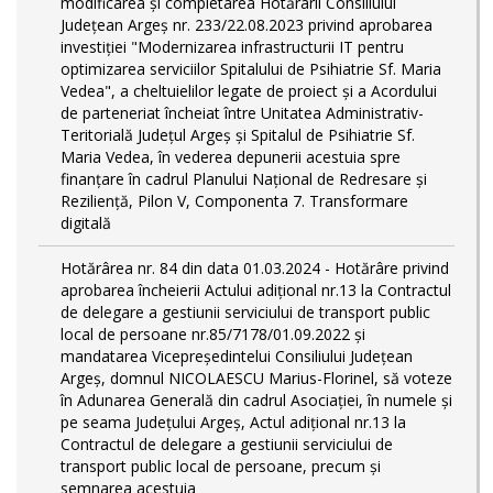
modificarea și completarea Hotărârii Consiliului
Județean Argeș nr. 233/22.08.2023 privind aprobarea
investiției "Modernizarea infrastructurii IT pentru
optimizarea serviciilor Spitalului de Psihiatrie Sf. Maria
Vedea", a cheltuielilor legate de proiect și a Acordului
de parteneriat încheiat între Unitatea Administrativ-
Teritorială Județul Argeș și Spitalul de Psihiatrie Sf.
Maria Vedea, în vederea depunerii acestuia spre
finanțare în cadrul Planului Național de Redresare și
Reziliență, Pilon V, Componenta 7. Transformare
digitală
Hotărârea nr. 84 din data 01.03.2024 - Hotărâre privind
aprobarea încheierii Actului adițional nr.13 la Contractul
de delegare a gestiunii serviciului de transport public
local de persoane nr.85/7178/01.09.2022 și
mandatarea Vicepreședintelui Consiliului Județean
Argeș, domnul NICOLAESCU Marius-Florinel, să voteze
în Adunarea Generală din cadrul Asociației, în numele și
pe seama Județului Argeș, Actul adițional nr.13 la
Contractul de delegare a gestiunii serviciului de
transport public local de persoane, precum și
semnarea acestuia