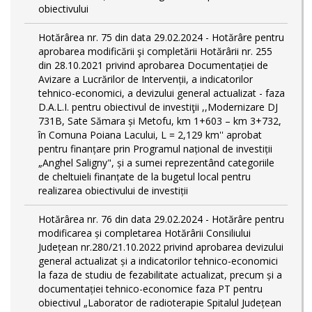
obiectivului
Hotărârea nr. 75 din data 29.02.2024 - Hotărâre pentru
aprobarea modificării şi completării Hotărârii nr. 255
din 28.10.2021 privind aprobarea Documentației de
Avizare a Lucrărilor de Intervenții, a indicatorilor
tehnico-economici, a devizului general actualizat - faza
D.A.L.I. pentru obiectivul de investiţii ,,Modernizare DJ
731B, Sate Sămara și Metofu, km 1+603 – km 3+732,
în Comuna Poiana Lacului, L = 2,129 km'' aprobat
pentru finanțare prin Programul național de investiții
„Anghel Saligny", și a sumei reprezentând categoriile
de cheltuieli finanțate de la bugetul local pentru
realizarea obiectivului de investiții
Hotărârea nr. 76 din data 29.02.2024 - Hotărâre pentru
modificarea și completarea Hotărârii Consiliului
Județean nr.280/21.10.2022 privind aprobarea devizului
general actualizat și a indicatorilor tehnico-economici
la faza de studiu de fezabilitate actualizat, precum și a
documentației tehnico-economice faza PT pentru
obiectivul „Laborator de radioterapie Spitalul Județean