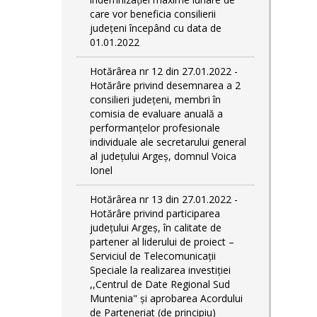
care vor beneficia consilierii
județeni începând cu data de
01.01.2022
Hotărârea nr 12 din 27.01.2022 -
Hotărâre privind desemnarea a 2
consilieri județeni, membri în
comisia de evaluare anuală a
performanțelor profesionale
individuale ale secretarului general
al județului Argeș, domnul Voica
Ionel
Hotărârea nr 13 din 27.01.2022 -
Hotărâre privind participarea
județului Argeș, în calitate de
partener al liderului de proiect –
Serviciul de Telecomunicații
Speciale la realizarea investiției
,,Centrul de Date Regional Sud
Muntenia" și aprobarea Acordului
de Parteneriat (de principiu)