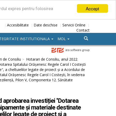
Accept
ordul expres pentru folosirea
Accesibilitate
Date deschise
Servicii Online
|
|
|
|
Contact
TEGRITATE INSTITUTIONALA
MOL
i de Consiliu
Hotarari de Consiliu, anul 2022
'Dotarea Spitalului Orășenesc Regele Carol I Costești
, a cheltuielilor legate de proiect și a Acordului de
pitalul Orășenesc Regele Carol I Costești, în vederea
Reziliență, Pilon V, Componenta 12. Sănătate
 aprobarea investiției ''Dotarea
hipamente și materiale destinate
elilor legate de proiect și a