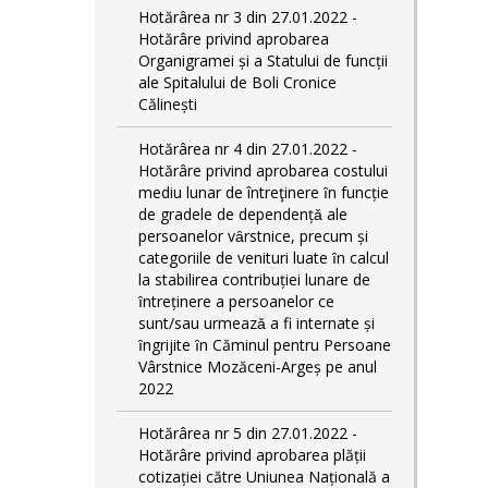
Hotărârea nr 3 din 27.01.2022 -
Hotărâre privind aprobarea
Organigramei și a Statului de funcții
ale Spitalului de Boli Cronice
Călinești
Hotărârea nr 4 din 27.01.2022 -
Hotărâre privind aprobarea costului
mediu lunar de întreţinere ȋn funcție
de gradele de dependențǎ ale
persoanelor vȃrstnice, precum și
categoriile de venituri luate ȋn calcul
la stabilirea contribuției lunare de
ȋntreținere a persoanelor ce
sunt/sau urmeazǎ a fi internate și
ȋngrijite ȋn Căminul pentru Persoane
Vârstnice Mozăceni-Argeș pe anul
2022
Hotărârea nr 5 din 27.01.2022 -
Hotărâre privind aprobarea plății
cotizației către Uniunea Națională a