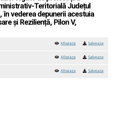
ministrativ-Teritorială Județul
, în vederea depunerii acestuia
re și Reziliență, Pilon V,
Afiseaza
Salveaza
Afiseaza
Salveaza
Afiseaza
Salveaza