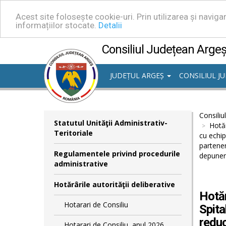
Acest site folosește cookie-uri. Prin utilizarea și navig
informațiilor stocate.
Detalii
Consiliul Județean Arge
JUDEȚUL ARGEȘ
CONSILIUL J
Consiliu
Statutul Unităţii Administrativ-
Hotăr
Teritoriale
cu echip
partener
Regulamentele privind procedurile
depuneri
administrative
Hotărârile autorităţii deliberative
Hotăr
Hotarari de Consiliu
Spita
reduc
Hotarari de Consiliu, anul 2026