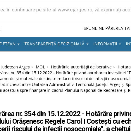
area în continuare pe site-ul www.cjarges.ro, vă exprimați ac
ș
SPUNE-NE PĂREREA TA!
UDEȚEAN
TRANSPARENȚĂ DECIZIONALĂ
INFORMAȚII
IN
l Județean Argeș
MOL
Hotărârile autorităţii deliberative
Hotarar
ârea nr. 354 din 15.12.2022 - Hotărâre privind aprobarea investiției '
amente și materiale destinate reducerii riscului de infecții nosocomiale"
iat încheiat între Unitatea Administrativ-Teritorială Județul Argeș și S
i acestuia spre finanțare în cadrul Planului Național de Redresare și 
ârea nr. 354 din 15.12.2022 - Hotărâre privind
lului Orășenesc Regele Carol I Costești cu ec
erii riscului de infecții nosocomiale", a cheltui