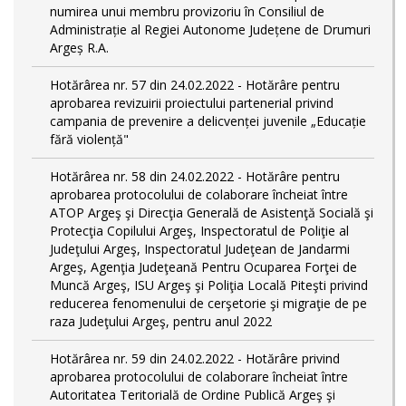
numirea unui membru provizoriu în Consiliul de
Administrație al Regiei Autonome Județene de Drumuri
Argeș R.A.
Hotărârea nr. 57 din 24.02.2022 - Hotărâre pentru
aprobarea revizuirii proiectului partenerial privind
campania de prevenire a delicvenței juvenile „Educație
fără violență"
Hotărârea nr. 58 din 24.02.2022 - Hotărâre pentru
aprobarea protocolului de colaborare încheiat între
ATOP Argeş şi Direcţia Generală de Asistenţă Socială şi
Protecţia Copilului Argeş, Inspectoratul de Poliţie al
Judeţului Argeş, Inspectoratul Judeţean de Jandarmi
Argeş, Agenţia Judeţeană Pentru Ocuparea Forţei de
Muncă Argeş, ISU Argeş şi Poliţia Locală Piteşti privind
reducerea fenomenului de cerşetorie şi migraţie de pe
raza Judeţului Argeş, pentru anul 2022
Hotărârea nr. 59 din 24.02.2022 - Hotărâre privind
aprobarea protocolului de colaborare încheiat între
Autoritatea Teritorială de Ordine Publică Argeş şi