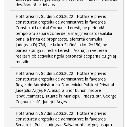
desfășoară activitatea
Hotărârea nr. 85 din 28.03.2022 - Hotărâre privind
constituirea dreptului de administrare în favoarea
Consiliului Local al Comunei Lerești, pe perioadă
temporară asupra zonei de la marginea carosabilului
până la limita de proprietate, aferentă drumului
județean DJ 734, de la km 2 până la km 2+150, pe
partea stângă (direcția Lerești - Voina), în vederea
realizării obiectivului: rigolă betonată acoperită cu grilaj
metalic
Hotărârea nr. 86 din 28.03.2022 - Hotărâre privind
constituirea dreptului de administrare în favoarea
Regiei de Administrare a Domeniului Public și Privat al
Județului Argeș R.A. asupra unor bunuri imobile
(spații/camere), situate în Municipiul Pitești, str. George
Coșbuc nr. 40, Județul Argeș
Hotărârea nr. 87 din 28.03.2022 - Hotărâre privind
constituirea dreptului de administrare în favoarea
Serviciului Public Județean Salvamont – Argeș asupra