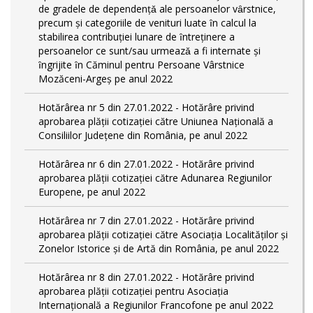
de gradele de dependențǎ ale persoanelor vȃrstnice,
precum și categoriile de venituri luate ȋn calcul la
stabilirea contribuției lunare de ȋntreținere a
persoanelor ce sunt/sau urmeazǎ a fi internate și
ȋngrijite ȋn Căminul pentru Persoane Vârstnice
Mozăceni-Argeș pe anul 2022
Hotărârea nr 5 din 27.01.2022 - Hotărâre privind
aprobarea plății cotizației către Uniunea Națională a
Consiliilor Județene din România, pe anul 2022
Hotărârea nr 6 din 27.01.2022 - Hotărâre privind
aprobarea plății cotizației către Adunarea Regiunilor
Europene, pe anul 2022
Hotărârea nr 7 din 27.01.2022 - Hotărâre privind
aprobarea plății cotizației către Asociația Localităților și
Zonelor Istorice și de Artă din România, pe anul 2022
Hotărârea nr 8 din 27.01.2022 - Hotărâre privind
aprobarea plății cotizației pentru Asociația
Internațională a Regiunilor Francofone pe anul 2022