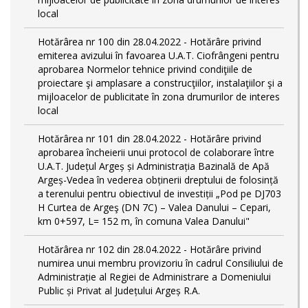
local
Hotărârea nr 100 din 28.04.2022 - Hotărâre privind
emiterea avizului în favoarea U.A.T. Ciofrângeni pentru
aprobarea Normelor tehnice privind condiţiile de
proiectare şi amplasare a construcţiilor, instalaţiilor şi a
mijloacelor de publicitate în zona drumurilor de interes
local
Hotărârea nr 101 din 28.04.2022 - Hotărâre privind
aprobarea încheierii unui protocol de colaborare între
U.A.T. Județul Argeș și Administrația Bazinală de Apă
Argeș-Vedea în vederea obținerii dreptului de folosință
a terenului pentru obiectivul de investiții „Pod pe DJ703
H Curtea de Argeş (DN 7C) – Valea Danului – Cepari,
km 0+597, L= 152 m, în comuna Valea Danului"
Hotărârea nr 102 din 28.04.2022 - Hotărâre privind
numirea unui membru provizoriu în cadrul Consiliului de
Administrație al Regiei de Administrare a Domeniului
Public și Privat al Județului Argeș R.A.