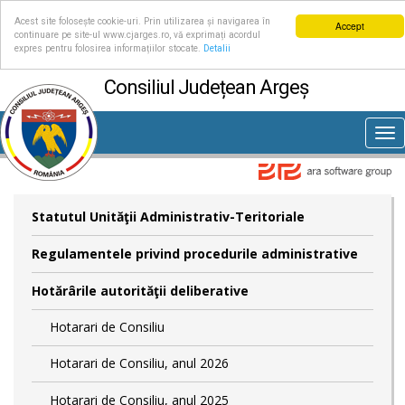
Acest site folosește cookie-uri. Prin utilizarea și navigarea în
Accept
continuare pe site-ul www.cjarges.ro, vă exprimați acordul
expres pentru folosirea informațiilor stocate.
Detalii
Consiliul Județean Argeș
Tog
nav
Statutul Unităţii Administrativ-Teritoriale
Regulamentele privind procedurile administrative
Hotărârile autorităţii deliberative
Hotarari de Consiliu
Hotarari de Consiliu, anul 2026
Hotarari de Consiliu, anul 2025