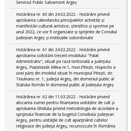
Serviciul Public Salvamont Argeș
Hotărârea nr. 60 din 24.02.2022 - Hotărâre privind
aprobarea calendarului principalelor activități și
manifestări cultural-artistice, științifice și sportive pe
anul 2022, ce vor fi organizate și sprijinite de Consiliul
Județean Argeș și instituțiile subordonate
Hotărârea nr. 61 din 24.02.2022 - Hotărâre privind
aprobarea solicitării trecerii imobilului "Palat
Administrativ", situat pe raza teritorială a județului
Argeș, PiațaVasile Milea nr.1, mun.Pitești, respectiv a
unei părți din imobilul situat în municipiul Piteşti, str.
Teiuleanu nr. 1, judeţul Argeş, din domeniul public al
Statului Român în domeniul public al Județului Argeș
Hotărârea nr. 62 din 11.03.2022 - Hotărâre privind
alocarea sumei pentru finanțarea unităților de cult și
aprobarea Ghidului privind metodologia de acordare a
sprijinului financiar de la bugetul Consiliului Judeţean
Argeş, pentru unităţile de cult aparţinând cultelor
religioase din Judeţul Argeş, recunoscute în România