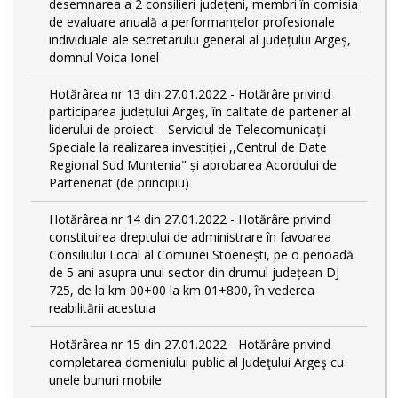
desemnarea a 2 consilieri județeni, membri în comisia
de evaluare anuală a performanțelor profesionale
individuale ale secretarului general al județului Argeș,
domnul Voica Ionel
Hotărârea nr 13 din 27.01.2022 - Hotărâre privind
participarea județului Argeș, în calitate de partener al
liderului de proiect – Serviciul de Telecomunicații
Speciale la realizarea investiției ,,Centrul de Date
Regional Sud Muntenia" și aprobarea Acordului de
Parteneriat (de principiu)
Hotărârea nr 14 din 27.01.2022 - Hotărâre privind
constituirea dreptului de administrare în favoarea
Consiliului Local al Comunei Stoenești, pe o perioadă
de 5 ani asupra unui sector din drumul județean DJ
725, de la km 00+00 la km 01+800, în vederea
reabilitării acestuia
Hotărârea nr 15 din 27.01.2022 - Hotărâre privind
completarea domeniului public al Judeţului Argeş cu
unele bunuri mobile