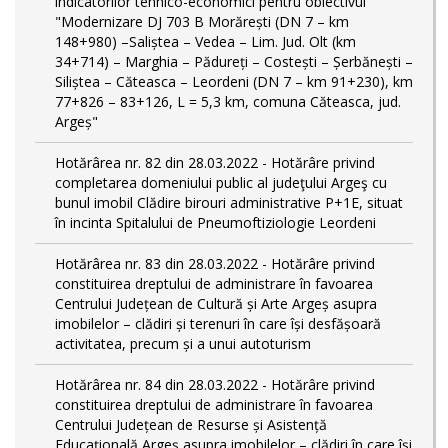
indicatorilor tehnico-economici pentru obiectivul
"Modernizare DJ 703 B Morărești (DN 7 – km
148+980) –Saliștea – Vedea – Lim. Jud. Olt (km
34+714) – Marghia – Pădureți – Costești – Șerbănești –
Siliștea – Căteasca – Leordeni (DN 7 – km 91+230), km
77+826 – 83+126, L = 5,3 km, comuna Căteasca, jud.
Argeș"
Hotărârea nr. 82 din 28.03.2022 - Hotărâre privind
completarea domeniului public al judeţului Argeş cu
bunul imobil Clădire birouri administrative P+1E, situat
în incinta Spitalului de Pneumoftiziologie Leordeni
Hotărârea nr. 83 din 28.03.2022 - Hotărâre privind
constituirea dreptului de administrare în favoarea
Centrului Județean de Cultură și Arte Argeș asupra
imobilelor – clădiri și terenuri în care își desfășoară
activitatea, precum și a unui autoturism
Hotărârea nr. 84 din 28.03.2022 - Hotărâre privind
constituirea dreptului de administrare în favoarea
Centrului Județean de Resurse și Asistență
Educațională Argeș asupra imobilelor – clădiri în care își