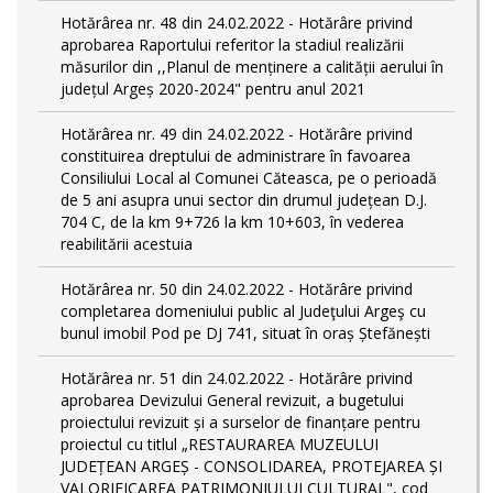
Hotărârea nr. 48 din 24.02.2022 - Hotărâre privind
aprobarea Raportului referitor la stadiul realizării
măsurilor din ,,Planul de menținere a calității aerului în
județul Argeș 2020-2024" pentru anul 2021
Hotărârea nr. 49 din 24.02.2022 - Hotărâre privind
constituirea dreptului de administrare în favoarea
Consiliului Local al Comunei Căteasca, pe o perioadă
de 5 ani asupra unui sector din drumul județean D.J.
704 C, de la km 9+726 la km 10+603, în vederea
reabilitării acestuia
Hotărârea nr. 50 din 24.02.2022 - Hotărâre privind
completarea domeniului public al Judeţului Argeş cu
bunul imobil Pod pe DJ 741, situat în oraș Ștefănești
Hotărârea nr. 51 din 24.02.2022 - Hotărâre privind
aprobarea Devizului General revizuit, a bugetului
proiectului revizuit și a surselor de finanțare pentru
proiectul cu titlul „RESTAURAREA MUZEULUI
JUDEȚEAN ARGEȘ - CONSOLIDAREA, PROTEJAREA ȘI
VALORIFICAREA PATRIMONIULUI CULTURAL", cod