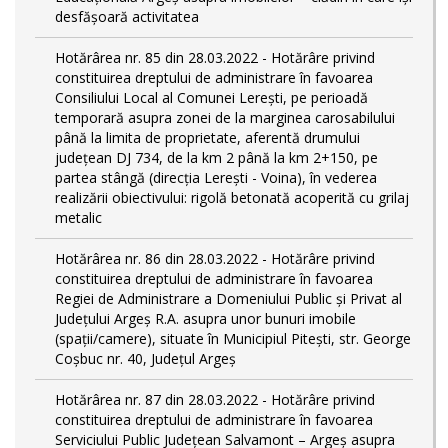
desfășoară activitatea
Hotărârea nr. 85 din 28.03.2022 - Hotărâre privind
constituirea dreptului de administrare în favoarea
Consiliului Local al Comunei Lerești, pe perioadă
temporară asupra zonei de la marginea carosabilului
până la limita de proprietate, aferentă drumului
județean DJ 734, de la km 2 până la km 2+150, pe
partea stângă (direcția Lerești - Voina), în vederea
realizării obiectivului: rigolă betonată acoperită cu grilaj
metalic
Hotărârea nr. 86 din 28.03.2022 - Hotărâre privind
constituirea dreptului de administrare în favoarea
Regiei de Administrare a Domeniului Public și Privat al
Județului Argeș R.A. asupra unor bunuri imobile
(spații/camere), situate în Municipiul Pitești, str. George
Coșbuc nr. 40, Județul Argeș
Hotărârea nr. 87 din 28.03.2022 - Hotărâre privind
constituirea dreptului de administrare în favoarea
Serviciului Public Județean Salvamont – Argeș asupra