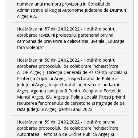
numirea unui membru provizoriu în Consiliul de
Administrație al Regiei Autonome Județene de Drumuri
Argeș R.A.
Hotărârea nr. 57 din 24.02.2022 - Hotărâre pentru
aprobarea revizuirii proiectului partenerial privind
campania de prevenire a delicvenței juvenile „Educație
fără violență"
Hotărârea nr. 58 din 24.02.2022 - Hotărâre pentru
aprobarea protocolului de colaborare încheiat între
ATOP Argeş şi Direcţia Generală de Asistenţă Socială şi
Protecţia Copilului Argeş, Inspectoratul de Poliţie al
Judeţului Argeş, Inspectoratul Judeţean de Jandarmi
Argeş, Agenţia Judeţeană Pentru Ocuparea Forţei de
Muncă Argeş, ISU Argeş şi Poliţia Locală Piteşti privind
reducerea fenomenului de cerşetorie şi migraţie de pe
raza Judeţului Argeş, pentru anul 2022
Hotărârea nr. 59 din 24.02.2022 - Hotărâre privind
aprobarea protocolului de colaborare încheiat între
Autoritatea Teritorială de Ordine Publică Argeş şi