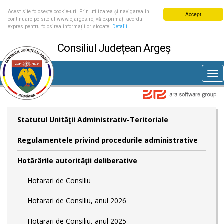
Acest site folosește cookie-uri. Prin utilizarea și navigarea în
Accept
continuare pe site-ul www.cjarges.ro, vă exprimați acordul
expres pentru folosirea informațiilor stocate.
Detalii
Consiliul Județean Argeș
Tog
nav
Statutul Unităţii Administrativ-Teritoriale
Regulamentele privind procedurile administrative
Hotărârile autorităţii deliberative
Hotarari de Consiliu
Hotarari de Consiliu, anul 2026
Hotarari de Consiliu, anul 2025