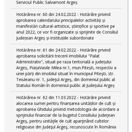
Serviciul Public Salvamont Argeș
Hotărârea nr. 60 din 24.02.2022 - Hotărâre privind
aprobarea calendarului principalelor activități și
manifestări cultural-artistice, științifice și sportive pe
anul 2022, ce vor fi organizate și sprijinite de Consiliul
Județean Argeș și instituțiile subordonate
Hotărârea nr. 61 din 24.02.2022 - Hotărâre privind
aprobarea solicitării trecerii imobilului "Palat
Administrativ", situat pe raza teritorială a județului
Argeș, PiațaVasile Milea nr.1, mun.Pitești, respectiv a
unei părți din imobilul situat în municipiul Piteşti, str.
Teiuleanu nr. 1, judeţul Argeş, din domeniul public al
Statului Român în domeniul public al Județului Argeș
Hotărârea nr. 62 din 11.03.2022 - Hotărâre privind
alocarea sumei pentru finanțarea unităților de cult și
aprobarea Ghidului privind metodologia de acordare a
sprijinului financiar de la bugetul Consiliului Judeţean
Argeş, pentru unităţile de cult aparţinând cultelor
religioase din Judeţul Argeş, recunoscute în România