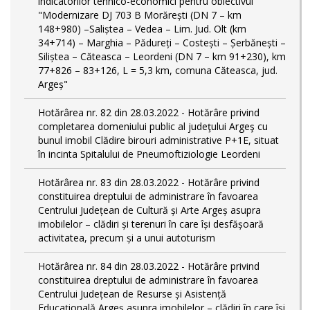
indicatorilor tehnico-economici pentru obiectivul
"Modernizare DJ 703 B Morărești (DN 7 – km
148+980) –Saliștea – Vedea – Lim. Jud. Olt (km
34+714) – Marghia – Pădureți – Costești – Șerbănești –
Siliștea – Căteasca – Leordeni (DN 7 – km 91+230), km
77+826 – 83+126, L = 5,3 km, comuna Căteasca, jud.
Argeș"
Hotărârea nr. 82 din 28.03.2022 - Hotărâre privind
completarea domeniului public al judeţului Argeş cu
bunul imobil Clădire birouri administrative P+1E, situat
în incinta Spitalului de Pneumoftiziologie Leordeni
Hotărârea nr. 83 din 28.03.2022 - Hotărâre privind
constituirea dreptului de administrare în favoarea
Centrului Județean de Cultură și Arte Argeș asupra
imobilelor – clădiri și terenuri în care își desfășoară
activitatea, precum și a unui autoturism
Hotărârea nr. 84 din 28.03.2022 - Hotărâre privind
constituirea dreptului de administrare în favoarea
Centrului Județean de Resurse și Asistență
Educațională Argeș asupra imobilelor – clădiri în care își