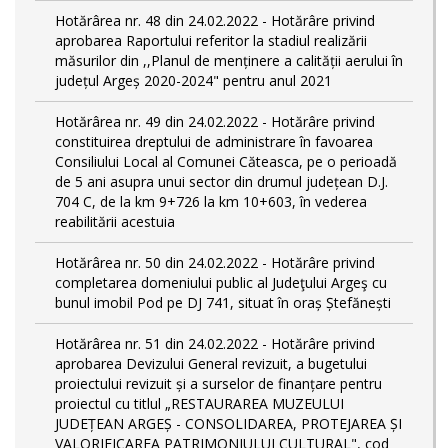
Hotărârea nr. 48 din 24.02.2022 - Hotărâre privind
aprobarea Raportului referitor la stadiul realizării
măsurilor din ,,Planul de menținere a calității aerului în
județul Argeș 2020-2024" pentru anul 2021
Hotărârea nr. 49 din 24.02.2022 - Hotărâre privind
constituirea dreptului de administrare în favoarea
Consiliului Local al Comunei Căteasca, pe o perioadă
de 5 ani asupra unui sector din drumul județean D.J.
704 C, de la km 9+726 la km 10+603, în vederea
reabilitării acestuia
Hotărârea nr. 50 din 24.02.2022 - Hotărâre privind
completarea domeniului public al Judeţului Argeş cu
bunul imobil Pod pe DJ 741, situat în oraș Ștefănești
Hotărârea nr. 51 din 24.02.2022 - Hotărâre privind
aprobarea Devizului General revizuit, a bugetului
proiectului revizuit și a surselor de finanțare pentru
proiectul cu titlul „RESTAURAREA MUZEULUI
JUDEȚEAN ARGEȘ - CONSOLIDAREA, PROTEJAREA ȘI
VALORIFICAREA PATRIMONIULUI CULTURAL", cod