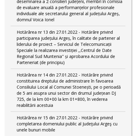
desemnarea a 2 consilieri județeni, membri în comisia
de evaluare anuală a performanțelor profesionale
individuale ale secretarului general al județului Argeș,
domnul Voica Ionel
Hotărârea nr 13 din 27.01.2022 - Hotărâre privind
participarea județului Argeș, în calitate de partener al
liderului de proiect – Serviciul de Telecomunicații
Speciale la realizarea investiției ,,Centrul de Date
Regional Sud Muntenia" și aprobarea Acordului de
Parteneriat (de principiu)
Hotărârea nr 14 din 27.01.2022 - Hotărâre privind
constituirea dreptului de administrare în favoarea
Consiliului Local al Comunei Stoenești, pe o perioadă
de 5 ani asupra unui sector din drumul județean DJ
725, de la km 00+00 la km 01+800, în vederea
reabilitării acestuia
Hotărârea nr 15 din 27.01.2022 - Hotărâre privind
completarea domeniului public al Judeţului Argeş cu
unele bunuri mobile