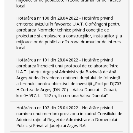
local
Hotărârea nr 100 din 28.04.2022 - Hotărâre privind
emiterea avizului în favoarea U.A.T. Ciofrângeni pentru
aprobarea Normelor tehnice privind condiţiile de
proiectare şi amplasare a construcţiilor, instalaţiilor şi a
mijloacelor de publicitate în zona drumurilor de interes
local
Hotărârea nr 101 din 28.04.2022 - Hotărâre privind
aprobarea încheierii unui protocol de colaborare între
U.A.T. Județul Argeș și Administrația Bazinală de Apă
Argeș-Vedea în vederea obținerii dreptului de folosință
a terenului pentru obiectivul de investiții „Pod pe DJ703
H Curtea de Argeş (DN 7C) – Valea Danului – Cepari,
km 0+597, L= 152 m, în comuna Valea Danului"
Hotărârea nr 102 din 28.04.2022 - Hotărâre privind
numirea unui membru provizoriu în cadrul Consiliului de
Administrație al Regiei de Administrare a Domeniului
Public și Privat al Județului Argeș R.A.