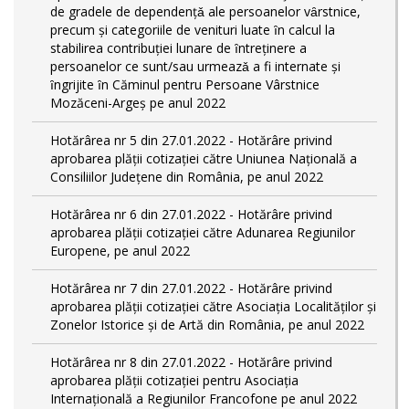
de gradele de dependențǎ ale persoanelor vȃrstnice,
precum și categoriile de venituri luate ȋn calcul la
stabilirea contribuției lunare de ȋntreținere a
persoanelor ce sunt/sau urmeazǎ a fi internate și
ȋngrijite ȋn Căminul pentru Persoane Vârstnice
Mozăceni-Argeș pe anul 2022
Hotărârea nr 5 din 27.01.2022 - Hotărâre privind
aprobarea plății cotizației către Uniunea Națională a
Consiliilor Județene din România, pe anul 2022
Hotărârea nr 6 din 27.01.2022 - Hotărâre privind
aprobarea plății cotizației către Adunarea Regiunilor
Europene, pe anul 2022
Hotărârea nr 7 din 27.01.2022 - Hotărâre privind
aprobarea plății cotizației către Asociația Localităților și
Zonelor Istorice și de Artă din România, pe anul 2022
Hotărârea nr 8 din 27.01.2022 - Hotărâre privind
aprobarea plății cotizației pentru Asociația
Internațională a Regiunilor Francofone pe anul 2022