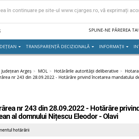
area în continuare pe site-ul www.cjarges.ro, vă exprimați ac
ș
SPUNE-NE PĂREREA TA!
UDEȚEAN
TRANSPARENȚĂ DECIZIONALĂ
INFORMAȚII
IN
l Județean Argeș
MOL
Hotărârile autorităţii deliberative
Hotarar
ârea nr 243 din 28.09.2022 - Hotărâre privind încetarea mandatului de
ârea nr 243 din 28.09.2022 - Hotărâre privind
ean al domnului Nițescu Eleodor - Olavi
entul hotărârii