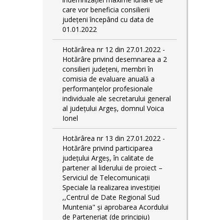
care vor beneficia consilierii
județeni începând cu data de
01.01.2022
Hotărârea nr 12 din 27.01.2022 -
Hotărâre privind desemnarea a 2
consilieri județeni, membri în
comisia de evaluare anuală a
performanțelor profesionale
individuale ale secretarului general
al județului Argeș, domnul Voica
Ionel
Hotărârea nr 13 din 27.01.2022 -
Hotărâre privind participarea
județului Argeș, în calitate de
partener al liderului de proiect –
Serviciul de Telecomunicații
Speciale la realizarea investiției
,,Centrul de Date Regional Sud
Muntenia" și aprobarea Acordului
de Parteneriat (de principiu)