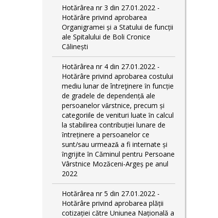
Hotărârea nr 3 din 27.01.2022 -
Hotărâre privind aprobarea
Organigramei și a Statului de funcții
ale Spitalului de Boli Cronice
Călinești
Hotărârea nr 4 din 27.01.2022 -
Hotărâre privind aprobarea costului
mediu lunar de întreţinere ȋn funcție
de gradele de dependențǎ ale
persoanelor vȃrstnice, precum și
categoriile de venituri luate ȋn calcul
la stabilirea contribuției lunare de
ȋntreținere a persoanelor ce
sunt/sau urmeazǎ a fi internate și
ȋngrijite ȋn Căminul pentru Persoane
Vârstnice Mozăceni-Argeș pe anul
2022
Hotărârea nr 5 din 27.01.2022 -
Hotărâre privind aprobarea plății
cotizației către Uniunea Națională a