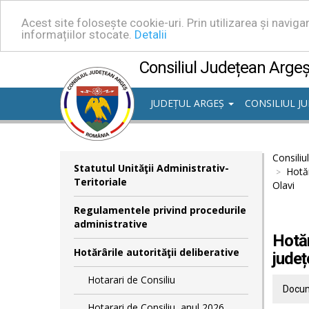
Acest site folosește cookie-uri. Prin utilizarea și navig
informațiilor stocate.
Detalii
Consiliul Județean Arge
JUDEȚUL ARGEȘ
CONSILIUL J
Consiliu
Statutul Unităţii Administrativ-
Hotăr
Teritoriale
Olavi
Regulamentele privind procedurile
administrative
Hotăr
Hotărârile autorităţii deliberative
județ
Hotarari de Consiliu
Docum
Hotarari de Consiliu, anul 2026