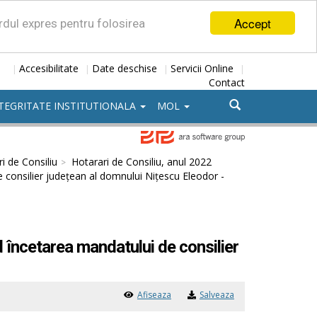
Accept
ordul expres pentru folosirea
Accesibilitate
Date deschise
Servicii Online
|
|
|
|
Contact
TEGRITATE INSTITUTIONALA
MOL
i de Consiliu
Hotarari de Consiliu, anul 2022
 consilier județean al domnului Nițescu Eleodor -
 încetarea mandatului de consilier
Afiseaza
Salveaza