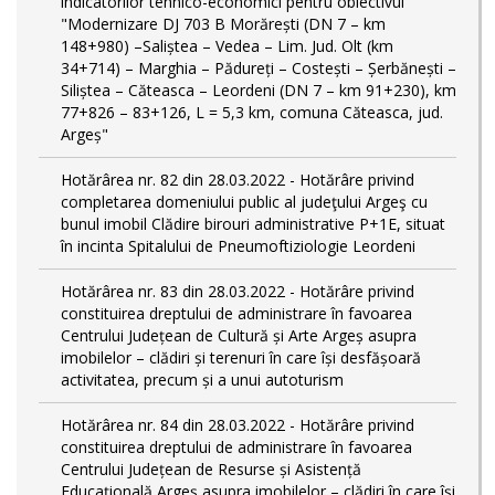
indicatorilor tehnico-economici pentru obiectivul
"Modernizare DJ 703 B Morărești (DN 7 – km
148+980) –Saliștea – Vedea – Lim. Jud. Olt (km
34+714) – Marghia – Pădureți – Costești – Șerbănești –
Siliștea – Căteasca – Leordeni (DN 7 – km 91+230), km
77+826 – 83+126, L = 5,3 km, comuna Căteasca, jud.
Argeș"
Hotărârea nr. 82 din 28.03.2022 - Hotărâre privind
completarea domeniului public al judeţului Argeş cu
bunul imobil Clădire birouri administrative P+1E, situat
în incinta Spitalului de Pneumoftiziologie Leordeni
Hotărârea nr. 83 din 28.03.2022 - Hotărâre privind
constituirea dreptului de administrare în favoarea
Centrului Județean de Cultură și Arte Argeș asupra
imobilelor – clădiri și terenuri în care își desfășoară
activitatea, precum și a unui autoturism
Hotărârea nr. 84 din 28.03.2022 - Hotărâre privind
constituirea dreptului de administrare în favoarea
Centrului Județean de Resurse și Asistență
Educațională Argeș asupra imobilelor – clădiri în care își