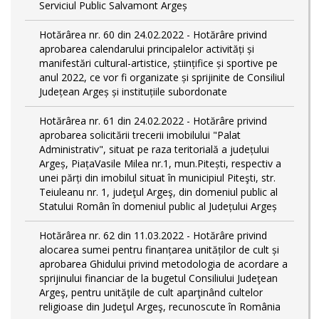
Serviciul Public Salvamont Argeș
Hotărârea nr. 60 din 24.02.2022 - Hotărâre privind
aprobarea calendarului principalelor activități și
manifestări cultural-artistice, științifice și sportive pe
anul 2022, ce vor fi organizate și sprijinite de Consiliul
Județean Argeș și instituțiile subordonate
Hotărârea nr. 61 din 24.02.2022 - Hotărâre privind
aprobarea solicitării trecerii imobilului "Palat
Administrativ", situat pe raza teritorială a județului
Argeș, PiațaVasile Milea nr.1, mun.Pitești, respectiv a
unei părți din imobilul situat în municipiul Piteşti, str.
Teiuleanu nr. 1, judeţul Argeş, din domeniul public al
Statului Român în domeniul public al Județului Argeș
Hotărârea nr. 62 din 11.03.2022 - Hotărâre privind
alocarea sumei pentru finanțarea unităților de cult și
aprobarea Ghidului privind metodologia de acordare a
sprijinului financiar de la bugetul Consiliului Judeţean
Argeş, pentru unităţile de cult aparţinând cultelor
religioase din Judeţul Argeş, recunoscute în România