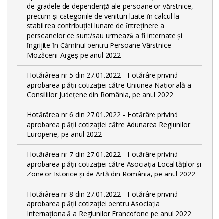
de gradele de dependențǎ ale persoanelor vȃrstnice,
precum și categoriile de venituri luate ȋn calcul la
stabilirea contribuției lunare de ȋntreținere a
persoanelor ce sunt/sau urmeazǎ a fi internate și
ȋngrijite ȋn Căminul pentru Persoane Vârstnice
Mozăceni-Argeș pe anul 2022
Hotărârea nr 5 din 27.01.2022 - Hotărâre privind
aprobarea plății cotizației către Uniunea Națională a
Consiliilor Județene din România, pe anul 2022
Hotărârea nr 6 din 27.01.2022 - Hotărâre privind
aprobarea plății cotizației către Adunarea Regiunilor
Europene, pe anul 2022
Hotărârea nr 7 din 27.01.2022 - Hotărâre privind
aprobarea plății cotizației către Asociația Localităților și
Zonelor Istorice și de Artă din România, pe anul 2022
Hotărârea nr 8 din 27.01.2022 - Hotărâre privind
aprobarea plății cotizației pentru Asociația
Internațională a Regiunilor Francofone pe anul 2022