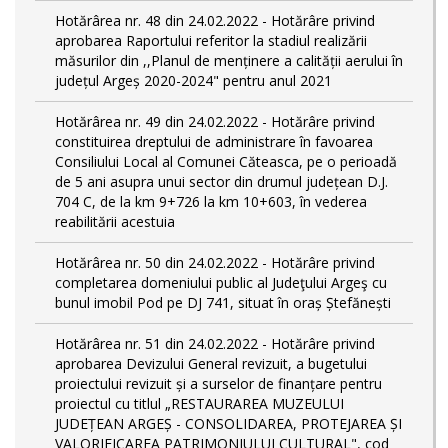
Hotărârea nr. 48 din 24.02.2022 - Hotărâre privind
aprobarea Raportului referitor la stadiul realizării
măsurilor din ,,Planul de menținere a calității aerului în
județul Argeș 2020-2024" pentru anul 2021
Hotărârea nr. 49 din 24.02.2022 - Hotărâre privind
constituirea dreptului de administrare în favoarea
Consiliului Local al Comunei Căteasca, pe o perioadă
de 5 ani asupra unui sector din drumul județean D.J.
704 C, de la km 9+726 la km 10+603, în vederea
reabilitării acestuia
Hotărârea nr. 50 din 24.02.2022 - Hotărâre privind
completarea domeniului public al Judeţului Argeş cu
bunul imobil Pod pe DJ 741, situat în oraș Ștefănești
Hotărârea nr. 51 din 24.02.2022 - Hotărâre privind
aprobarea Devizului General revizuit, a bugetului
proiectului revizuit și a surselor de finanțare pentru
proiectul cu titlul „RESTAURAREA MUZEULUI
JUDEȚEAN ARGEȘ - CONSOLIDAREA, PROTEJAREA ȘI
VALORIFICAREA PATRIMONIULUI CULTURAL", cod