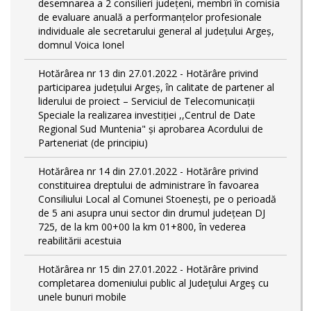
desemnarea a 2 consilieri județeni, membri în comisia
de evaluare anuală a performanțelor profesionale
individuale ale secretarului general al județului Argeș,
domnul Voica Ionel
Hotărârea nr 13 din 27.01.2022 - Hotărâre privind
participarea județului Argeș, în calitate de partener al
liderului de proiect – Serviciul de Telecomunicații
Speciale la realizarea investiției ,,Centrul de Date
Regional Sud Muntenia" și aprobarea Acordului de
Parteneriat (de principiu)
Hotărârea nr 14 din 27.01.2022 - Hotărâre privind
constituirea dreptului de administrare în favoarea
Consiliului Local al Comunei Stoenești, pe o perioadă
de 5 ani asupra unui sector din drumul județean DJ
725, de la km 00+00 la km 01+800, în vederea
reabilitării acestuia
Hotărârea nr 15 din 27.01.2022 - Hotărâre privind
completarea domeniului public al Judeţului Argeş cu
unele bunuri mobile