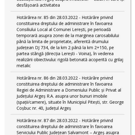
desfășoară activitatea
Hotărârea nr. 85 din 28.03.2022 - Hotărâre privind
constituirea dreptului de administrare în favoarea
Consiliului Local al Comunei Lerești, pe perioadă
temporară asupra zonei de la marginea carosabilului
până la limita de proprietate, aferentă drumului
județean DJ 734, de la km 2 până la km 2+150, pe
partea stângă (direcția Lerești - Voina), în vederea
realizării obiectivului: rigolă betonată acoperită cu grilaj
metalic
Hotărârea nr. 86 din 28.03.2022 - Hotărâre privind
constituirea dreptului de administrare în favoarea
Regiei de Administrare a Domeniului Public și Privat al
Județului Argeș R.A. asupra unor bunuri imobile
(spații/camere), situate în Municipiul Pitești, str. George
Coșbuc nr. 40, Județul Argeș
Hotărârea nr. 87 din 28.03.2022 - Hotărâre privind
constituirea dreptului de administrare în favoarea
Serviciului Public Județean Salvamont – Argeș asupra