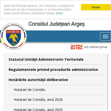
Acest site folosește cookie-uri. Prin utilizarea și navigarea în
Accept
continuare pe site-ul www.cjarges.ro, vă exprimați acordul
expres pentru folosirea informațiilor stocate.
Detalii
Consiliul Județean Argeș
Tog
nav
Statutul Unităţii Administrativ-Teritoriale
Regulamentele privind procedurile administrative
Hotărârile autorităţii deliberative
Hotarari de Consiliu
Hotarari de Consiliu, anul 2026
Hotarari de Consiliu, anul 2025