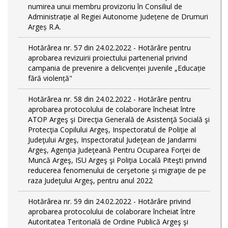
numirea unui membru provizoriu în Consiliul de
Administrație al Regiei Autonome Județene de Drumuri
Argeș R.A.
Hotărârea nr. 57 din 24.02.2022 - Hotărâre pentru
aprobarea revizuirii proiectului partenerial privind
campania de prevenire a delicvenței juvenile „Educație
fără violență"
Hotărârea nr. 58 din 24.02.2022 - Hotărâre pentru
aprobarea protocolului de colaborare încheiat între
ATOP Argeş şi Direcţia Generală de Asistenţă Socială şi
Protecţia Copilului Argeş, Inspectoratul de Poliţie al
Judeţului Argeş, Inspectoratul Judeţean de Jandarmi
Argeş, Agenţia Judeţeană Pentru Ocuparea Forţei de
Muncă Argeş, ISU Argeş şi Poliţia Locală Piteşti privind
reducerea fenomenului de cerşetorie şi migraţie de pe
raza Judeţului Argeş, pentru anul 2022
Hotărârea nr. 59 din 24.02.2022 - Hotărâre privind
aprobarea protocolului de colaborare încheiat între
Autoritatea Teritorială de Ordine Publică Argeş şi