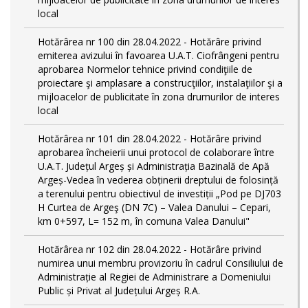
local
Hotărârea nr 100 din 28.04.2022 - Hotărâre privind
emiterea avizului în favoarea U.A.T. Ciofrângeni pentru
aprobarea Normelor tehnice privind condiţiile de
proiectare şi amplasare a construcţiilor, instalaţiilor şi a
mijloacelor de publicitate în zona drumurilor de interes
local
Hotărârea nr 101 din 28.04.2022 - Hotărâre privind
aprobarea încheierii unui protocol de colaborare între
U.A.T. Județul Argeș și Administrația Bazinală de Apă
Argeș-Vedea în vederea obținerii dreptului de folosință
a terenului pentru obiectivul de investiții „Pod pe DJ703
H Curtea de Argeş (DN 7C) – Valea Danului – Cepari,
km 0+597, L= 152 m, în comuna Valea Danului"
Hotărârea nr 102 din 28.04.2022 - Hotărâre privind
numirea unui membru provizoriu în cadrul Consiliului de
Administrație al Regiei de Administrare a Domeniului
Public și Privat al Județului Argeș R.A.